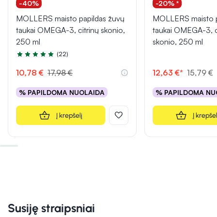
-40%
-20% *
MOLLERS maisto papildas žuvų
MOLLERS maisto p
taukai OMEGA-3, citrinų skonio,
taukai OMEGA-3, 
250 ml
skonio, 250 ml
(22)
Įvertinimas 4.8 iš 5
10,78 €
17,98 €
12,63 €*
15,79 €
% PAPILDOMA NUOLAIDA
% PAPILDOMA NU
Į krepšelį
Į krepšel
Susiję straipsniai