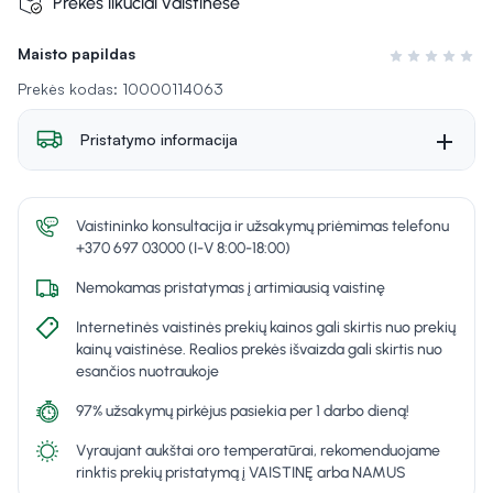
Prekės likučiai vaistinėse
Maisto papildas
Įvertinimas 0 i
Prekės kodas: 10000114063
Pristatymo informacija
Vaistininko konsultacija ir užsakymų priėmimas telefonu
+370 697 03000 (I-V 8:00-18:00)
Nemokamas pristatymas į artimiausią vaistinę
Internetinės vaistinės prekių kainos gali skirtis nuo prekių
kainų vaistinėse. Realios prekės išvaizda gali skirtis nuo
esančios nuotraukoje
97% užsakymų pirkėjus pasiekia per 1 darbo dieną!
Vyraujant aukštai oro temperatūrai, rekomenduojame
rinktis prekių pristatymą į VAISTINĘ arba NAMUS