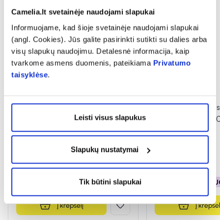
Camelia.lt svetainėje naudojami slapukai
Informuojame, kad šioje svetainėje naudojami slapukai
(angl. Cookies). Jūs galite pasirinkti sutikti su dalies arba
visų slapukų naudojimu. Detalesnė informacija, kaip
tvarkome asmens duomenis, pateikiama
Privatumo
taisyklėse
.
LYSI maisto papildas JECORIS
LYSI natūralus mais
Leisti visus slapukus
OIL, citrinų skonio, 240 ml
JECORIS OIL, 240
Slapukų nustatymai
16,79 €
15,88 €
Tik būtini slapukai
% PAPILDOMA NUOLAIDA
% PAPILDOMA NU
Į krepšelį
Į krepšel