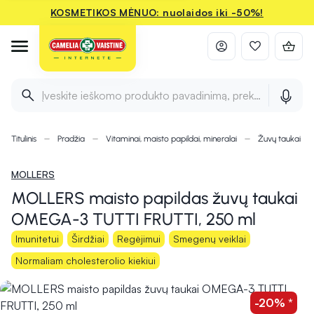
KOSMETIKOS MĖNUO: nuolaidos iki -50%!
Įveskite ieškomo produkto pavadinimą, prekės ženklą ir 
Titulinis
Pradžia
Vitaminai, maisto papildai, mineralai
Žuvų taukai ir
MOLLERS
MOLLERS maisto papildas žuvų taukai
OMEGA-3 TUTTI FRUTTI, 250 ml
Imunitetui
Širdžiai
Regėjimui
Smegenų veiklai
Normaliam cholesterolio kiekiui
-20% *