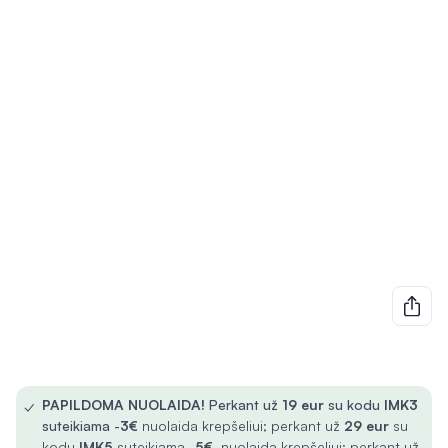
✓
PAPILDOMA NUOLAIDA!
Perkant už
19 eur
su kodu
IMK3
suteikiama -
3€
nuolaida krepšeliui; perkant už
29 eur
su
kodu
IMK5
suteikiama -
5€
nuolaida krepšeliui; perkant už