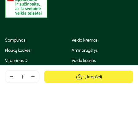
Šampūnas
Veido kremas
Plaukų kaukės
Aminorūgštys
Vitaminas D
Veido kaukės
Korėjietiška kosmetika
Eteriniai aliejai
remove
add
Į krepšelį
Dezodorantas
BB ir CC kremas
Visos teisės saugomos
Privatumo taisyklės
Slapukų politika
© Camelia 2026