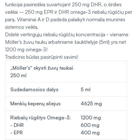
funkcijai pasireiškia suvartojant 250 mg DHR, o širdies
veiklai – 250 mg EPR ir DHR omega-3 riebalų rūgščių per
parą. Vitaminai A ir D padeda palaikyti normalią imuninės
sistemos veiklą.
Didelė vertingųjų riebalų rūgščių koncentracija - viename
Möller’s žuvų taukų arbatiniame šaukštelyje (5ml) yra net
1200 mg omega-3!
Tradicinis būdas pasirūpinti savimi!
„Möller’s“ skysti žuvų taukai
250 ml
Sudedamosios dalys
5 ml
Menkių kepenų aliejus
4625 mg
Riebalų rūgštys Omega-3:
1200 mg
- DHR
600 mg
- EPR
400 mg