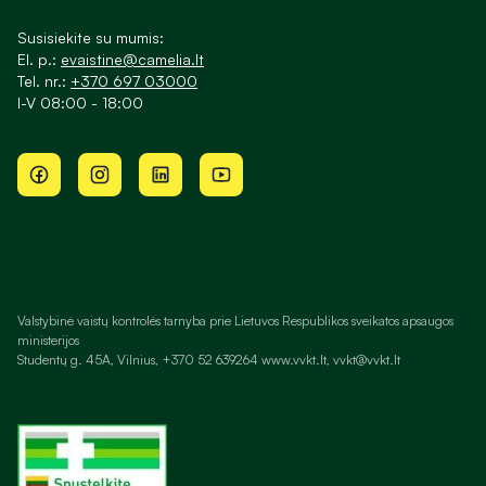
Susisiekite su mumis:
El. p.:
evaistine@camelia.lt
Tel. nr.:
+370 697 03000
I-V 08:00 - 18:00
Valstybinė vaistų kontrolės tarnyba prie Lietuvos Respublikos sveikatos apsaugos
ministerijos
Studentų g. 45A, Vilnius, +370 52 639264 www.vvkt.lt, vvkt@vvkt.lt