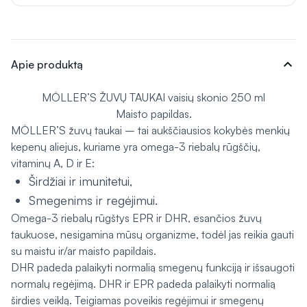
expand_more
Apie produktą
MÖLLER’S ŽUVŲ TAUKAI vaisių skonio 250 ml
Maisto papildas.
MÖLLER’S žuvų taukai – tai aukščiausios kokybės menkių
kepenų aliejus, kuriame yra omega-3 riebalų rūgščių,
vitaminų A, D ir E:
Širdžiai ir imunitetui,
Smegenims ir regėjimui.
Omega-3 riebalų rūgštys EPR ir DHR, esančios žuvų
taukuose, nesigamina mūsų organizme, todėl jas reikia gauti
su maistu ir/ar maisto papildais.
DHR padeda palaikyti normalią smegenų funkciją ir išsaugoti
normalų regėjimą. DHR ir EPR padeda palaikyti normalią
širdies veiklą. Teigiamas poveikis regėjimui ir smegenų