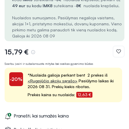
49 eur
su kodu
IMK8
suteikiama -
8€
nuolaida krepšeliui.
Nuolaidos sumuojamos. Pasiūlymas negalioja vaistams,
akcijai 1+1, pristatymo mokesčiui, dovanų kuponams. Vieno
pirkimo metu galima panaudoti tik vieną nuolaidos kodą.
Galioja iki 2026 08 09
15,79 €
Svarbu įvairi ir subalansuota mityba bei sveikas gyvenimo būdas
*Nuolaida galioja perkant bent 2 prekes iš
-20%
<Rugpjūčio akcijų sąrašo>
Pasiūlymo laikas iki
2026 08 31. Prekių kiekis ribotas.
Prekės kaina su nuolaida:
12,63 €
Pranešti, kai sumažės kaina