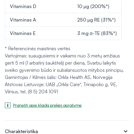
Vitaminas D
10 µg (200%*)
Vitaminas A
250 µg RE (31%*)
Vitaminas E
3 mg α-TE (83%*)
* Referencinės maistinės vertės
Vartojimas: suaugusiems ir vaikams nuo 3 metų amžiaus
gerti 5 ml (1 arbatinį šaukštelį) per dieną. Svarbu laikytis
sveiko gyvenimo būdo ir subalansuotos mitybos principų.
Gamintojas / Kilmės šalis: Orkla Health AS, Norvegija
Atstovas Lietuvoje: UAB „Orkla Care“, Trinapolio g. 9E,
Vilnius, tel. (8 5) 204 1091
Pranešti apie klaidą prekės aprašyme
expand_more
Charakteristika