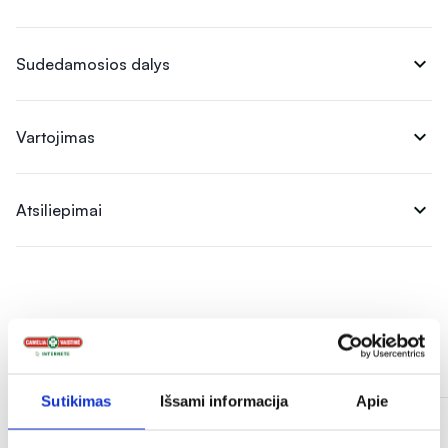
expand_more
Sudedamosios dalys
expand_more
Vartojimas
expand_more
Atsiliepimai
Panašios prekės
Sutikimas
Išsami informacija
Apie