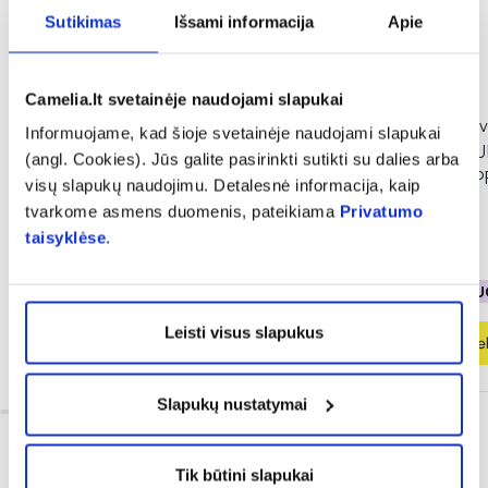
Sutikimas
Išsami informacija
Apie
-40%
-50%
Camelia.lt svetainėje naudojami slapukai
INGENCARE vaikiški pleistrai
DELIA apsauginis v
Informuojame, kad šioje svetainėje naudojami slapukai
TATOO, 10 vnt.
kremas vaikams S
(angl. Cookies). Jūs galite pasirinkti sutikti su dalies arba
PROTECTION, SPF
visų slapukų naudojimu. Detalesnė informacija, kaip
(5)
tvarkome asmens duomenis, pateikiama
Privatumo
Įvertinimas 5.0 iš 5
taisyklėse
.
1,16 €
1,94 €
3,49 €
6,99 €
% PAPILDOMA NUOLAIDA
% PAPILDOMA NU
Leisti visus slapukus
Į krepšelį
Į krepšel
Slapukų nustatymai
Tik būtini slapukai