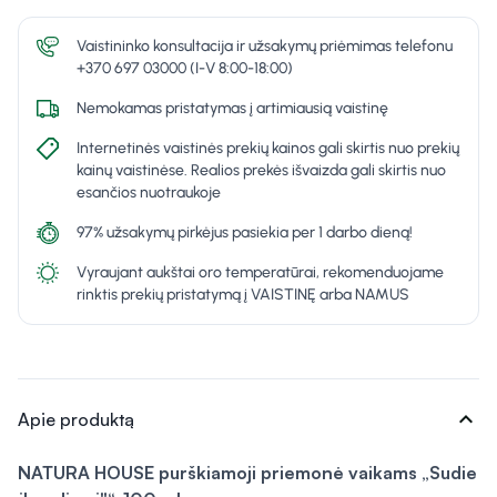
Vaistininko konsultacija ir užsakymų priėmimas telefonu
+370 697 03000 (I-V 8:00-18:00)
Nemokamas pristatymas į artimiausią vaistinę
Internetinės vaistinės prekių kainos gali skirtis nuo prekių
kainų vaistinėse. Realios prekės išvaizda gali skirtis nuo
esančios nuotraukoje
97% užsakymų pirkėjus pasiekia per 1 darbo dieną!
Vyraujant aukštai oro temperatūrai, rekomenduojame
rinktis prekių pristatymą į VAISTINĘ arba NAMUS
expand_more
Apie produktą
NATURA HOUSE purškiamoji priemonė vaikams „Sudie