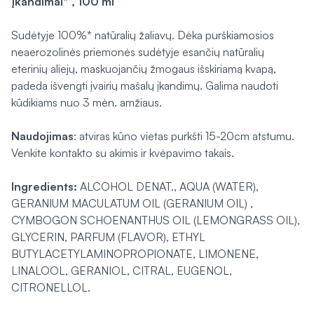
įkandimai"“, 100 ml
Sudėtyje 100%* natūralių žaliavų. Dėka purškiamosios
neaerozolinės priemonės sudėtyje esančių natūralių
eterinių aliejų, maskuojančių žmogaus išskiriamą kvapą,
padeda išvengti įvairių mašalų įkandimų. Galima naudoti
kūdikiams nuo 3 mėn. amžiaus.
Naudojimas
: atviras kūno vietas purkšti 15-20cm atstumu.
Venkite kontakto su akimis ir kvėpavimo takais.
Ingredients:
ALCOHOL DENAT., AQUA (WATER),
GERANIUM MACULATUM OIL (GERANIUM OIL) ,
CYMBOGON SCHOENANTHUS OIL (LEMONGRASS OIL),
GLYCERIN, PARFUM (FLAVOR), ETHYL
BUTYLACETYLAMINOPROPIONATE, LIMONENE,
LINALOOL, GERANIOL, CITRAL, EUGENOL,
CITRONELLOL.