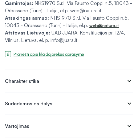
Gamintojas:
NHS1970 S.r.l, Via Fausto Coppi n.5, 10043 -
Orbassano (Turin) - Italija, el.p. web@natura.it
Atsakingas asmuo:
NHS1970 S.r.l, Via Fausto Coppi n.5,
10043 - Orbassano (Turin) - Italija, el.p.
web@natura.it
Atstovas Lietuvoje:
UAB JUARA, Konstitucijos pr. 12/4,
Vilnius, Lietuva, el. p. info@juara.lt
Pranešti apie klaidą prekės aprašyme
expand_more
Charakteristika
expand_more
Sudedamosios dalys
expand_more
Vartojimas