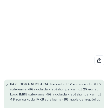
✓
PAPILDOMA NUOLAIDA!
Perkant už
19 eur
su kodu
IMK3
suteikiama -
3€
nuolaida krepšeliui; perkant už
29 eur
su
kodu
IMK5
suteikiama -
5€
nuolaida krepšeliui; perkant už
49 eur
su kodu
IMK8
suteikiama -
8€
nuolaida krepšeliui.