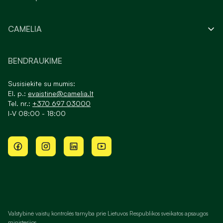
CAMELIA
BENDRAUKIME
Susisiekite su mumis:
El. p.:
evaistine@camelia.lt
Tel. nr.:
+370 697 03000
I-V 08:00 - 18:00
Valstybinė vaistų kontrolės tarnyba prie Lietuvos Respublikos sveikatos apsaugos
ministerijos