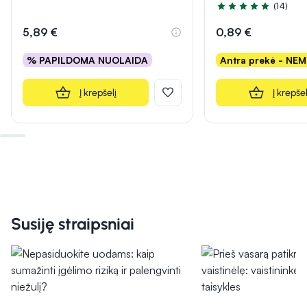
(14)
Įvertinimas 5.0 iš 5
5,89 €
0,89 €
% PAPILDOMA NUOLAIDA
Antra prekė - NE
Į krepšelį
Į krepšel
Susiję straipsniai