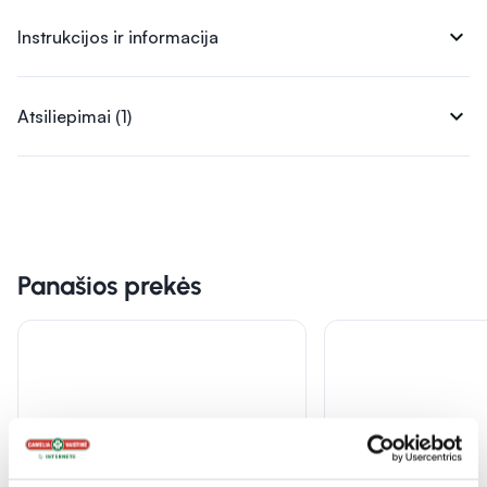
expand_more
Instrukcijos ir informacija
expand_more
Atsiliepimai (1)
Panašios prekės