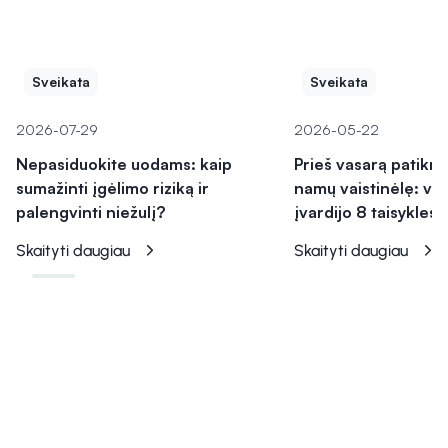
Sveikata
Sveikata
2026-07-29
2026-05-22
Nepasiduokite uodams: kaip
Prieš vasarą patikri
sumažinti įgėlimo riziką ir
namų vaistinėlę: vai
palengvinti niežulį?
įvardijo 8 taisykles
Skaityti daugiau
Skaityti daugiau