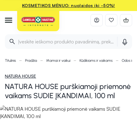
KOSMETIKOS MĖNUO: nuolaidos iki -50%!
Įveskite ieškomo produkto pavadinimą, prekės ženklą ir 
Titulinis
Pradžia
Mamai ir vaikui
Kūdikiams ir vaikams
Odos ir pl
NATURA HOUSE
NATURA HOUSE purškiamoji priemonė
vaikams SUDIE ĮKANDIMAI, 100 ml