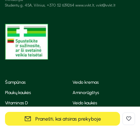
Studentų g. 45A, Vilnius, +370 52 639264 www.vvkt.lt, vvkt@vvkt.lt
Šampūnas
Veido kremas
Plaukų kaukės
Aminorūgštys
Vitaminas D
Veido kaukės
Korėjietiška kosmetika
Eteriniai aliejai
Pranešti, kai atsiras prekyboje
Dezodorantas
BB ir CC kremas