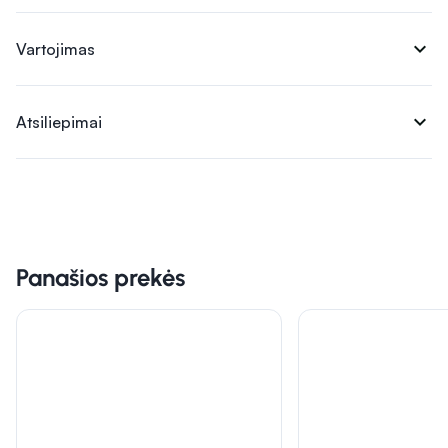
expand_more
Vartojimas
expand_more
Atsiliepimai
Panašios prekės