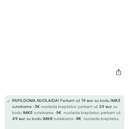
✓
PAPILDOMA NUOLAIDA!
Perkant už
19 eur
su kodu
IMK3
suteikiama -
3€
nuolaida krepšeliui; perkant už
29 eur
su
kodu
IMK5
suteikiama -
5€
nuolaida krepšeliui; perkant už
49 eur
su kodu
IMK8
suteikiama -
8€
nuolaida krepšeliui.