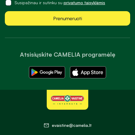
Susipažinau ir sutinku su
privatumo taisyklėmis
Prenumeruoti
Atsisiųskite CAMELIA programėlę
evaistine@camelia.lt