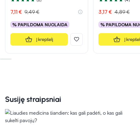
Įvertinimas 5.0 iš 5
Įvertinimas 4.8 iš 5
7,11 €
9,49 €
3,17 €
4,89 €
% PAPILDOMA NUOLAIDA
% PAPILDOMA NU
Į krepšelį
Į krepšel
Susiję straipsniai