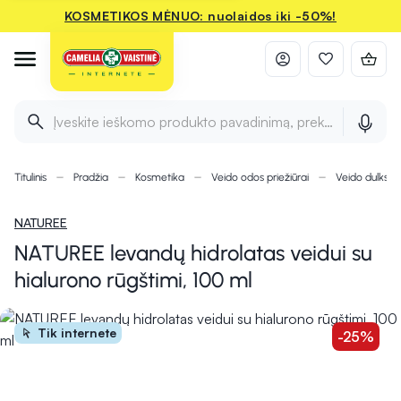
KOSMETIKOS MĖNUO: nuolaidos iki -50%!
Įveskite ieškomo produkto pavadinimą, prekės ženklą ir 
Titulinis
Pradžia
Kosmetika
Veido odos priežiūrai
Veido dulksna
NATUREE
NATUREE levandų hidrolatas veidui su
hialurono rūgštimi, 100 ml
Tik internete
-25%