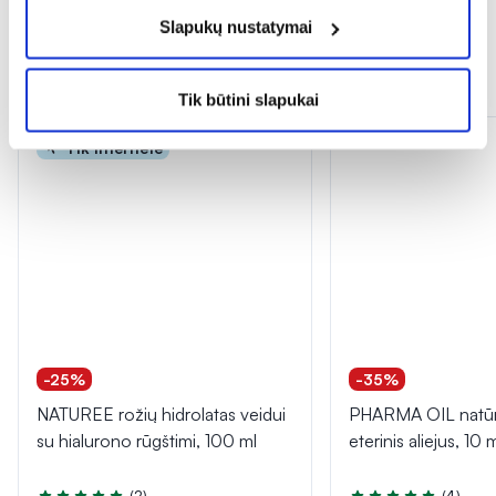
Slapukų nustatymai
Dažnai perkama kartu
Tik būtini slapukai
Tik internete
-25%
-35%
NATUREE rožių hidrolatas veidui
PHARMA OIL natūr
su hialurono rūgštimi, 100 ml
eterinis aliejus, 10 
(2)
(4)