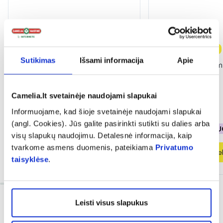
-50%
-50%
Naujiena
Sutikimas
Išsami informacija
Apie
DELIA veido kremas DERMO
DELIA lūpų balzam
SYSTEM, 50 ml
4,8 g
(2)
(1)
Įvertinimas 5.0 iš 5
Įvertinimas 5.0 iš 5
Camelia.lt svetainėje naudojami slapukai
2,85 €
5,71 €
1,49 €
2,99 €
Informuojame, kad šioje svetainėje naudojami slapukai
(angl. Cookies). Jūs galite pasirinkti sutikti su dalies arba
% PAPILDOMA NUOLAIDA
% PAPILDOMA NU
visų slapukų naudojimu. Detalesnė informacija, kaip
tvarkome asmens duomenis, pateikiama
Privatumo
Į krepšelį
Į krepšel
taisyklėse
.
Leisti visus slapukus