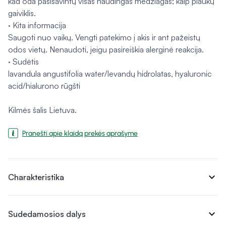
kad oda pasisavintų visas naudingas medžiagas; kaip plaukų
gaiviklis.
· Kita informacija
Saugoti nuo vaikų. Vengti patekimo į akis ir ant pažeistų
odos vietų. Nenaudoti, jeigu pasireiškia alerginė reakcija.
· Sudėtis
lavandula angustifolia water/levandų hidrolatas, hyaluronic
acid/hialurono rūgšti
Kilmės šalis Lietuva.
Pranešti apie klaidą prekės aprašyme
expand_more
Charakteristika
expand_more
Sudedamosios dalys