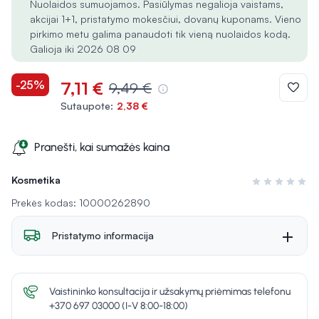
Nuolaidos sumuojamos. Pasiūlymas negalioja vaistams,
akcijai 1+1, pristatymo mokesčiui, dovanų kuponams. Vieno
pirkimo metu galima panaudoti tik vieną nuolaidos kodą.
Galioja iki 2026 08 09
-25%
7,11 €
9,49 €
Sutaupote:
2,38 €
Pranešti, kai sumažės kaina
Kosmetika
Įvertinimas 0 i
Prekės kodas: 10000262890
Pristatymo informacija
Vaistininko konsultacija ir užsakymų priėmimas telefonu
+370 697 03000 (I-V 8:00-18:00)