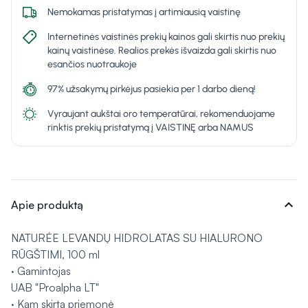
Nemokamas pristatymas į artimiausią vaistinę
Internetinės vaistinės prekių kainos gali skirtis nuo prekių
kainų vaistinėse. Realios prekės išvaizda gali skirtis nuo
esančios nuotraukoje
97% užsakymų pirkėjus pasiekia per 1 darbo dieną!
Vyraujant aukštai oro temperatūrai, rekomenduojame
rinktis prekių pristatymą į VAISTINĘ arba NAMUS
expand_more
Apie produktą
NATURÉE LEVANDŲ HIDROLATAS SU HIALURONO
RŪGŠTIMI, 100 ml
· Gamintojas
UAB "Proalpha LT"
· Kam skirta priemonė