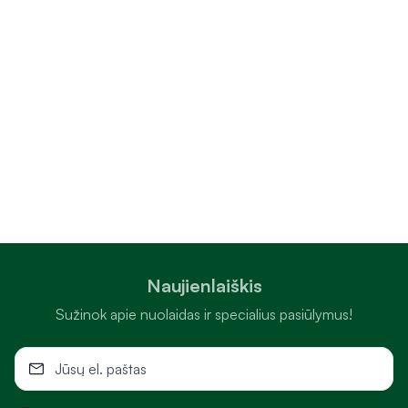
Naujienlaiškis
Sužinok apie nuolaidas ir specialius pasiūlymus!