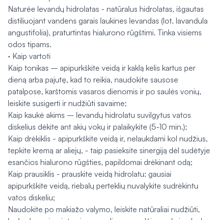
Naturée levandų hidrolatas - natūralus hidrolatas, išgautas
distiliuojant vandens garais laukines levandas (lot. lavandula
angustifolia), praturtintas hialurono rūgštimi. Tinka visiems
odos tipams.
· Kaip vartoti
Kaip tonikas – apipurkškite veidą ir kaklą kelis kartus per
dieną arba pajutę, kad to reikia, naudokite sausose
patalpose, karštomis vasaros dienomis ir po saulės vonių,
leiskite susigerti ir nudžiūti savaime;
Kaip kaukė akims – levandų hidrolatu suvilgytus vatos
diskelius dėkite ant akių vokų ir palaikykite (5-10 min.);
Kaip drėkiklis - apipurkškite veidą ir, nelaukdami kol nudžius,
tepkite kremą ar aliejų, - taip pasieksite sinergiją dėl sudėtyje
esančios hialurono rūgšties, papildomai drėkinant odą;
Kaip prausiklis - prauskite veidą hidrolatu: gausiai
apipurkškite veidą, riebalų perteklių nuvalykite sudrėkintu
vatos diskeliu;
Naudokite po makiažo valymo, leiskite natūraliai nudžiūti,