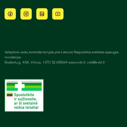
Valstybinė vaistų kontrolės tarnyba prie Lietuvos Respublikos sveikatos apsaugos
ministerijos
Studentų g. 45A, Vilnius, +370 52 639264 www.vvkt.lt, vvkt@vvkt.lt