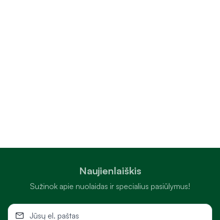
Naujienlaiškis
Sužinok apie nuolaidas ir specialius pasiūlymus!