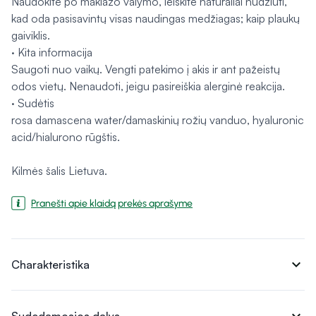
Naudokite po makiažo valymo, leiskite natūraliai nudžiūti,
kad oda pasisavintų visas naudingas medžiagas; kaip plaukų
gaiviklis.
· Kita informacija
Saugoti nuo vaikų. Vengti patekimo į akis ir ant pažeistų
odos vietų. Nenaudoti, jeigu pasireiškia alerginė reakcija.
· Sudėtis
rosa damascena water/damaskinių rožių vanduo, hyaluronic
acid/hialurono rūgštis.
Kilmės šalis Lietuva.
Pranešti apie klaidą prekės aprašyme
expand_more
Charakteristika