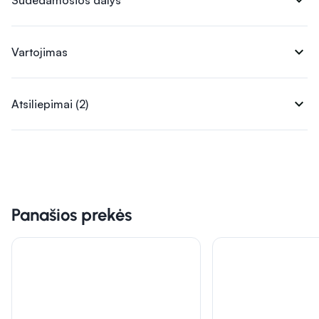
expand_more
Sudedamosios dalys
expand_more
Vartojimas
expand_more
Atsiliepimai (2)
Panašios prekės