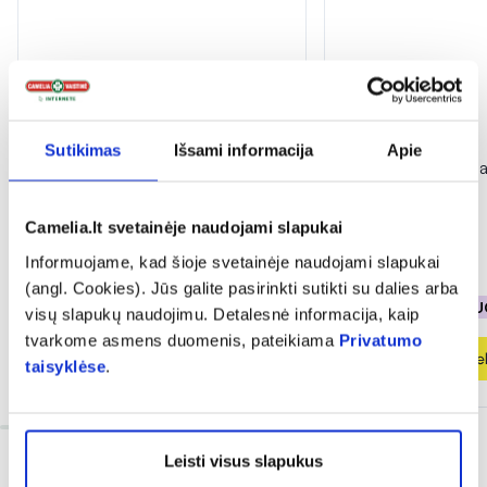
-40%
-50%
Sutikimas
Išsami informacija
Apie
PFC molio veido kaukė
DELIA veido kre
HYDRASENSE, 75 ml
SYSTEM, 50 ml
(2)
Camelia.lt svetainėje naudojami slapukai
Įvertinimas 5.0 iš 5
Informuojame, kad šioje svetainėje naudojami slapukai
6,89 €
11,49 €
2,85 €
5,71 €
(angl. Cookies). Jūs galite pasirinkti sutikti su dalies arba
% PAPILDOMA NUOLAIDA
% PAPILDOMA NU
visų slapukų naudojimu. Detalesnė informacija, kaip
tvarkome asmens duomenis, pateikiama
Privatumo
Į krepšelį
Į krepšel
taisyklėse
.
Leisti visus slapukus