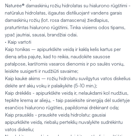
Naturée® damaskinių rožių hidrolatas su hialurono rūgštimi -
natūralus hidrolatas, išgautas distiliuojant vandens garais
damaskinių rožių (lot. rosa damascena) žiedlapius,
praturtintas hialurono rūgštimi. Tinka visiems odos tipams,
ypač jautriai, sausai, brandžiai odai.
· Kaip vartoti
Kaip tonikas – apipurkškite veidą ir kaklą kelis kartus per
dieną arba pajutę, kad to reikia, naudokite sausose
patalpose, karštomis vasaros dienomis ir po saulės vonių,
leiskite susigerti ir nudžiūti savaime;
Kaip kaukė akims – rožių hidrolatu suvilgytus vatos diskelius
dėkite ant akių vokų ir palaikykite (5-10 min.);
Kaip drėkiklis - apipurkškite veidą ir, nelaukdami kol nudžius,
tepkite kremą ar aliejų, - taip pasieksite sinergiją dėl sudėtyje
esančios hialurono rūgšties, papildomai drėkinant odą;
Kaip prausiklis - prauskite veidą hidrolatu: gausiai
apipurkškite veidą, riebalų perteklių nuvalykite sudrėkintu
vatos diskeliu;