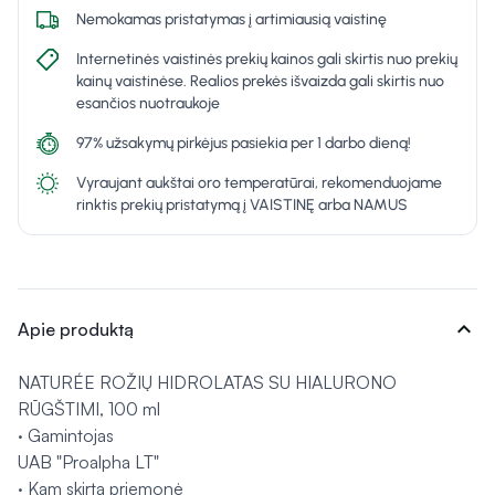
Nemokamas pristatymas į artimiausią vaistinę
Internetinės vaistinės prekių kainos gali skirtis nuo prekių
kainų vaistinėse. Realios prekės išvaizda gali skirtis nuo
esančios nuotraukoje
97% užsakymų pirkėjus pasiekia per 1 darbo dieną!
Vyraujant aukštai oro temperatūrai, rekomenduojame
rinktis prekių pristatymą į VAISTINĘ arba NAMUS
expand_more
Apie produktą
NATURÉE ROŽIŲ HIDROLATAS SU HIALURONO
RŪGŠTIMI, 100 ml
· Gamintojas
UAB "Proalpha LT"
· Kam skirta priemonė