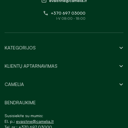
evaistine@camelia.lt
+370 697 03000
I-V 08:00 - 18:00
KATEGORIJOS
KLIENTŲ APTARNAVIMAS
CAMELIA
BENDRAUKIME
Susisiekite su mumis:
El. p.:
evaistine@camelia.lt
Tel. nr.:
+370 697 03000