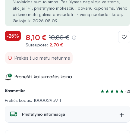
Nuolaidos sumuojamos. Pasiūlymas negalioja vaistams,
akcijai 1+1, pristatymo mokesčiui, dovanų kuponams. Vieno
pirkimo metu galima panaudoti tik vieną nuolaidos kodą.
Galioja iki 2026 08 09
-25%
8,10 €
10,80 €
Sutaupote:
2,70 €
Prekės šiuo metu neturime
Pranešti, kai sumažės kaina
Kosmetika
(2)
Įvertinimas 5.0 iš
Prekės kodas: 10000295911
Pristatymo informacija