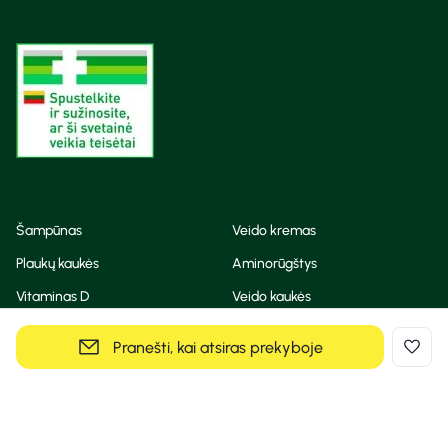
Šampūnas
Veido kremas
Plaukų kaukės
Aminorūgštys
Vitaminas D
Veido kaukės
Korėjietiška kosmetika
Eteriniai aliejai
Pranešti, kai atsiras prekyboje
Dezodorantas
BB ir CC kremas
Visos teisės saugomos