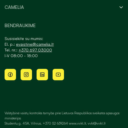
CAMELIA
BENDRAUKIME
Susisiekite su mumis:
El. p.:
evaistine@camelia.lt
Tel. nr.:
+370 697 03000
I-V 08:00 - 18:00
Valstybinė vaistų kontrolės tarnyba prie Lietuvos Respublikos sveikatos apsaugos
ministerijos
Studentų g. 45A, Vilnius, +370 52 639264 www.vvkt.lt, vvkt@vvkt.lt