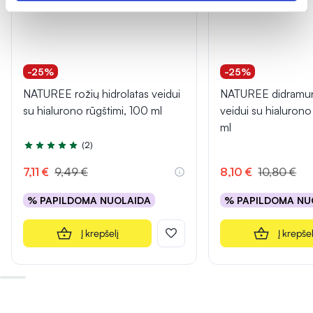
-25%
-25%
NATUREE rožių hidrolatas veidui
NATUREE didramuni
su hialurono rūgštimi, 100 ml
veidui su hialurono
ml
(2)
Įvertinimas 5.0 iš 5
7,11 €
9,49 €
8,10 €
10,80 €
% PAPILDOMA NUOLAIDA
% PAPILDOMA NU
Į krepšelį
Į krepšel