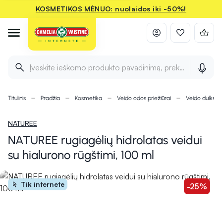
KOSMETIKOS MĖNUO: nuolaidos iki -50%!
Įveskite ieškomo produkto pavadinimą, prekės ženklą ir 
Titulinis
Pradžia
Kosmetika
Veido odos priežiūrai
Veido dulksna
NATUREE
NATUREE rugiagėlių hidrolatas veidui
su hialurono rūgštimi, 100 ml
Tik internete
-25%