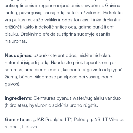
antiseptinėmis ir regeneruojančiomis savybėmis. Gaivina
jautrią, pavargusią, sausą odą, suteikia žvalumo. Hidrolatas
yra puikus makiažo valiklis ir odos tonikas. Tinka drėkinti ir
prižiūrėti kaklo ir dekoltė srities odą, galima purkšti ant
plaukų. Drėkinimo efektą sustiprina sudėtyje esantis
hialuronas.
Naudojimas
: užpurkškite ant odos, leiskite hidrolatui
natūraliai įsigerti į odą. Naudokite prieš tepant kremą ar
serumus, arba dienos metu, kai norite atgaivinti odą (ypač
žiemą, būnant šildomose patalpose bei vasarą, norint
gaivos).
Ingredients
: Centaurea cyanus water/rugialėlių vanduo
(hidrolatas), hyaluronic acid/hialurono rūgštis.
Gamintojas
: „UAB Proalpha LT“, Pelėdų g. 68, LT Vilniaus
rajonas, Lietuva