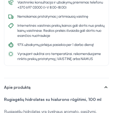
Vaistininko konsultacija ir užsakymų priėmimas telefonu
+370 697 03000 (I-V 8:00-18:00)
Nemokamas pristatymas į artimiausią vaistinę
Internetinės vaistinės prekių kainos gali skirtis nuo prekių
kainų vaistinėse. Realios prekės išvaizda gali skirtis nuo
esančios nuotraukoje
97% užsakymų pirkėjus pasiekia per 1 darbo dieną!
Vyraujant aukštai oro temperatūrai, rekomenduojame
rinktis prekių pristatymą į VAISTINĘ arba NAMUS
expand_more
Apie produktą
Rugiagėlių hidrolatas su hialurono rūgštimi, 100 ml
Rugiagėlių hidrolatas yra švelnaus aromato, pasižymi,