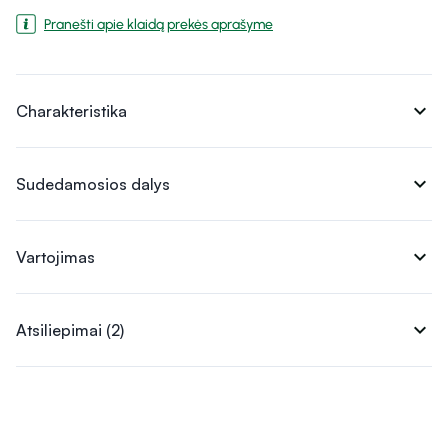
Pranešti apie klaidą prekės aprašyme
expand_more
Charakteristika
expand_more
Sudedamosios dalys
expand_more
Vartojimas
expand_more
Atsiliepimai (2)