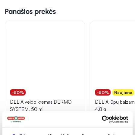
Panašios prekės
-50%
-50%
Naujiena
DELIA veido kremas DERMO
DELIA lūpų balzam
SYSTEM, 50 ml
4,8 g
(2)
(1)
Įvertinimas 5.0 iš 5
Įvertinimas 5.0 iš 5
2,85 €
5,71 €
1,49 €
2,99 €