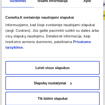
Sutikimas
Išsami informacija
Apie
% PAPILDOMA NUOLAIDA
% PAPILDOMA NU
Į krepšelį
Į krepšel
Camelia.lt svetainėje naudojami slapukai
Informuojame, kad šioje svetainėje naudojami slapukai
(angl. Cookies). Jūs galite pasirinkti sutikti su dalies arba
visų slapukų naudojimu. Detalesnė informacija, kaip
tvarkome asmens duomenis, pateikiama
Privatumo
taisyklėse
.
Dažnai perkama kartu
Leisti visus slapukus
Tik internete
Tik internete
Slapukų nustatymai
Tik būtini slapukai