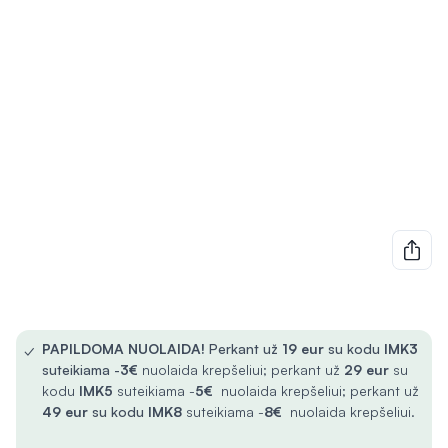
✓
PAPILDOMA NUOLAIDA!
Perkant už
19 eur
su kodu
IMK3
suteikiama -
3€
nuolaida krepšeliui; perkant už
29 eur
su
kodu
IMK5
suteikiama -
5€
nuolaida krepšeliui; perkant už
49 eur
su kodu
IMK8
suteikiama -
8€
nuolaida krepšeliui.