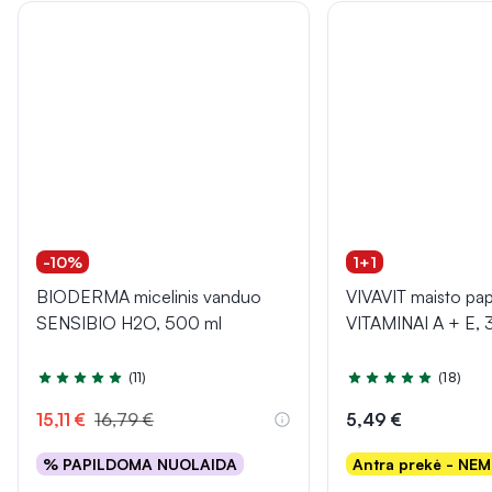
-10%
1+1
BIODERMA micelinis vanduo
VIVAVIT maisto pap
SENSIBIO H2O, 500 ml
VITAMINAI A + E, 
(11)
(18)
Įvertinimas 5.0 iš 5
Įvertinimas 4.9 iš 5
15,11 €
16,79 €
5,49 €
% PAPILDOMA NUOLAIDA
Antra prekė - NE