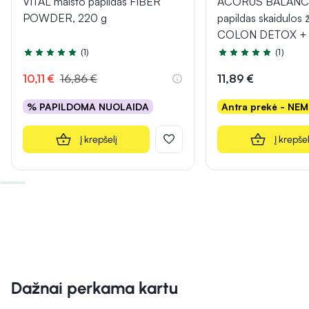
VITAL maisto papildas FIBER
ACORUS BALANCE
POWDER, 220 g
papildas skaidulos 
COLON DETOX + 
(1)
(1)
Įvertinimas 5.0 iš 5
Įvertinimas 5.0 iš 5
10,11 €
16,86 €
11,89 €
% PAPILDOMA NUOLAIDA
Antra prekė - NE
Į krepšelį
Į krepšel
Dažnai perkama kartu