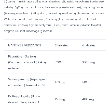
L.) vaisių minkštimas, stabilizatoriai (skersinio ryšio natrio karboksimetilceliuliozė,
riebalų rūgščių magnio druskos, hidroksipropilmetilceliuliozė), valgomųjų
salierų
(
Apium graveolens
L.) sėklų ekstr., paprastųjų kiaulpienių (
Taraxacum officinale
Web.) viso augalo ekstr., vaistinių čiobrelių (
Thymus vulgaris
L.) žolės ekstr.,
daržovinių artišokų (
Cynara scolymus
L.) lapų ekstr., kietiklis (dikalcio fosfatas),
drėgmę išlaikanti medžiaga (glicerolis).
MAISTINĖS MEDŽIAGOS
2 tabletės
6 tabletės
Paprastųjų trūkažolių
(
Cichorium intybus
L
.
) šaknų
700 mg
2100 mg
milteliai
Vaistinių smidrų (
Asparagus
170 mg
510 mg
officinalis
L
.
) šaknų ekstr. 5:1
Didžiųjų dilgėlių (
Urtica
160 mg
480 mg
dioica
L.) lapų ekstr. 5:1