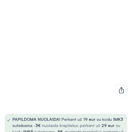
✓
PAPILDOMA NUOLAIDA!
Perkant už
19 eur
su kodu
IMK3
suteikiama -
3€
nuolaida krepšeliui; perkant už
29 eur
su
kodu
IMK5
suteikiama -
5€
nuolaida krepšeliui; perkant už