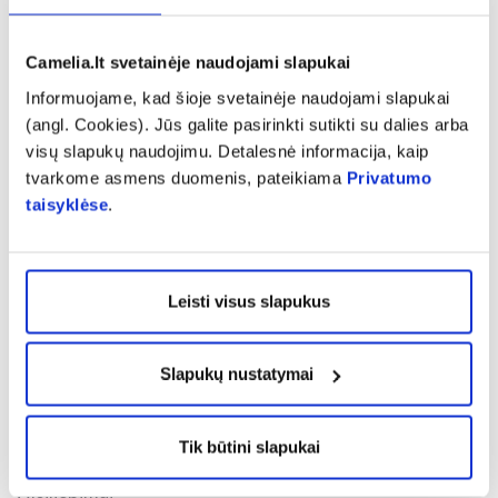
Švedija.
Camelia.lt svetainėje naudojami slapukai
ATSTOVAS LIETUVOJE:
Informuojame, kad šioje svetainėje naudojami slapukai
UAB New Nordic, tel.: +370 37 22 20 23.
(angl. Cookies). Jūs galite pasirinkti sutikti su dalies arba
visų slapukų naudojimu. Detalesnė informacija, kaip
Pranešti apie klaidą prekės aprašyme
tvarkome asmens duomenis, pateikiama
Privatumo
taisyklėse
.
expand_more
Charakteristika
Leisti visus slapukus
expand_more
Sudedamosios dalys
Slapukų nustatymai
expand_more
Vartojimas
Tik būtini slapukai
expand_more
Atsiliepimai