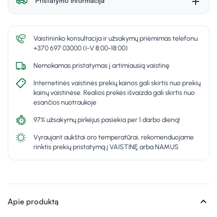
Pristatymo informacija
Vaistininko konsultacija ir užsakymų priėmimas telefonu
+370 697 03000 (I-V 8:00-18:00)
Nemokamas pristatymas į artimiausią vaistinę
Internetinės vaistinės prekių kainos gali skirtis nuo prekių
kainų vaistinėse. Realios prekės išvaizda gali skirtis nuo
esančios nuotraukoje
97% užsakymų pirkėjus pasiekia per 1 darbo dieną!
Vyraujant aukštai oro temperatūrai, rekomenduojame
rinktis prekių pristatymą į VAISTINĘ arba NAMUS
expand_more
Apie produktą