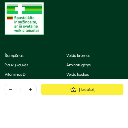
Šampūnas
Veido kremas
Plaukų kaukės
Aminorūgštys
Vitaminas D
Veido kaukės
Korėjietiška kosmetika
Eteriniai aliejai
remove
add
Į krepšelį
Dezodorantas
BB ir CC kremas
Visos teisės saugomos
Privatumo taisyklės
Slapukų politika
© Camelia 2026