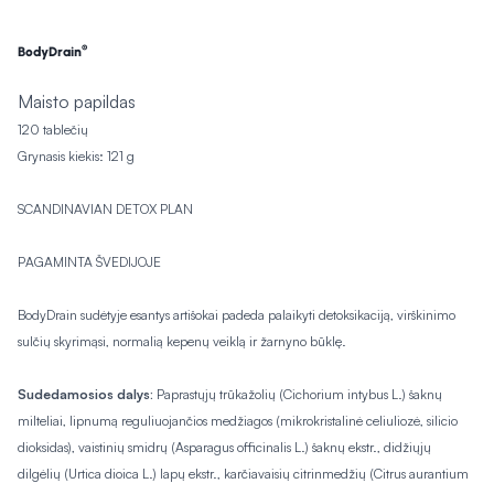
®
BodyDrain
Maisto papildas
120 tablečių
Grynasis kiekis: 121 g
SCANDINAVIAN DETOX PLAN
PAGAMINTA ŠVEDIJOJE
BodyDrain sudėtyje esantys artišokai padeda palaikyti detoksikaciją, virškinimo
sulčių skyrimąsi, normalią kepenų veiklą ir žarnyno būklę.
Sudedamosios dalys:
Paprastųjų trūkažolių (
Cichorium intybus
L.) šaknų
milteliai, lipnumą reguliuojančios medžiagos (mikrokristalinė celiuliozė, silicio
dioksidas), vaistinių smidrų (
Asparagus officinalis
L.) šaknų ekstr., didžiųjų
dilgėlių (
Urtica dioica
L.) lapų ekstr., karčiavaisių citrinmedžių (
Citrus aurantium