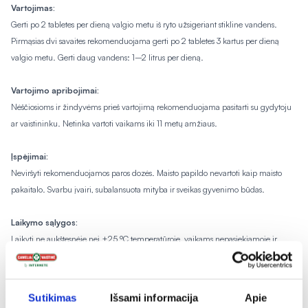
Vartojimas:
Gerti po 2 tabletes per dieną valgio metu iš ryto užsigeriant stikline vandens.
Pirmąsias dvi savaites rekomenduojama gerti po 2 tabletes 3 kartus per dieną
valgio metu. Gerti daug vandens: 1–2 litrus per dieną.
Vartojimo apribojimai:
Nėščiosioms ir žindyvėms prieš vartojimą rekomenduojama pasitarti su gydytoju
ar vaistininku. Netinka vartoti vaikams iki 11 metų amžiaus.
Įspėjimai:
Neviršyti rekomenduojamos paros dozės. Maisto papildo nevartoti kaip maisto
pakaitalo. Svarbu įvairi, subalansuota mityba ir sveikas gyvenimo būdas.
Laikymo sąlygos:
o
Laikyti ne aukštesnėje nei +25
C temperatūroje, vaikams nepasiekiamoje ir
nepastebimoje vietoje.
GAMINTOJAS:
Sutikimas
Išsami informacija
Apie
New Nordic Healthbrands AB, Postfack 37, Hyllie Boulevard 34, S-215 32 Malmö,