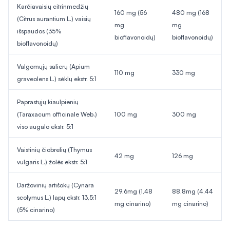
Karčiavaisių citrinmedžių
160 mg (56
480 mg (168
(
Citrus aurantium
L
.
) vaisių
mg
mg
išspaudos (35%
bioflavonoidų)
bioflavonoidų)
bioflavonoidų)
Valgomųjų salierų (
Apium
110 mg
330 mg
graveolens
L
.
) sėklų ekstr. 5:1
Paprastųjų kiaulpienių
(
Taraxacum officinale
Web.)
100 mg
300 mg
viso augalo ekstr. 5:1
Vaistinių čiobrelių (
Thymus
42 mg
126 mg
vulgaris
L.) žolės ekstr. 5:1
Daržovinių artišokų (
Cynara
29,6mg (1,48
88,8mg (4,44
scolymus
L.) lapų ekstr. 13,5:1
mg cinarino)
mg cinarino)
(5% cinarino)