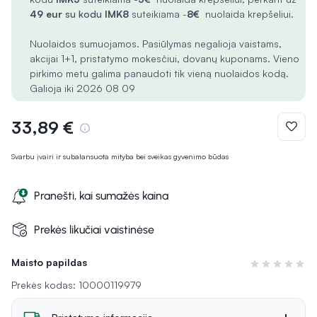
49 eur
su kodu
IMK8
suteikiama -
8€
nuolaida krepšeliui.
Nuolaidos sumuojamos. Pasiūlymas negalioja vaistams,
akcijai 1+1, pristatymo mokesčiui, dovanų kuponams. Vieno
pirkimo metu galima panaudoti tik vieną nuolaidos kodą.
Galioja iki 2026 08 09
33,89 €
Svarbu įvairi ir subalansuota mityba bei sveikas gyvenimo būdas
Pranešti, kai sumažės kaina
Prekės likučiai vaistinėse
Maisto papildas
Įvertinimas 0 i
Prekės kodas: 10000119979