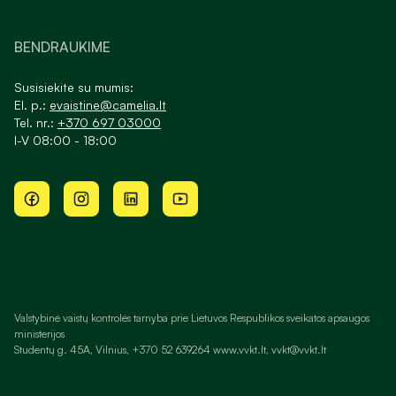
BENDRAUKIME
Susisiekite su mumis:
El. p.:
evaistine@camelia.lt
Tel. nr.:
+370 697 03000
I-V 08:00 - 18:00
Valstybinė vaistų kontrolės tarnyba prie Lietuvos Respublikos sveikatos apsaugos
ministerijos
Studentų g. 45A, Vilnius, +370 52 639264 www.vvkt.lt, vvkt@vvkt.lt