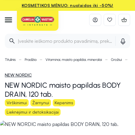
KOSMETIKOS MĖNUO: nuolaidos iki -50%!
Įveskite ieškomo produkto pavadinimą, prekės ženklą ir 
Titulinis
Pradžia
Vitaminai, maisto papildai, mineralai
Grožiui
Li
NEW NORDIC
NEW NORDIC maisto papildas BODY
DRAIN, 120 tab.
Virškinimui
Žarnynui
Kepenims
Lieknėjimui ir detoksikacijai