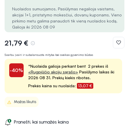
Nuolaidos sumuojamos. Pasiūlymas negalioja vaistams,
akcijai 1+1, pristatymo mokesčiui, dovanų kuponams. Vieno
pirkimo metu galima panaudoti tik vieną nuolaidos kodą.
Galioja iki 2026 08 09
21,79 €
Svarbu įvairi ir subalansuota mityba bei sveikas gyvenimo būdas
*Nuolaida galioja perkant bent 2 prekes iš
-40%
<Rugpjūčio akcijų sąrašo>
Pasiūlymo laikas iki
2026 08 31. Prekių kiekis ribotas.
Prekės kaina su nuolaida:
13,07 €
Mažas likutis
Pranešti, kai sumažės kaina