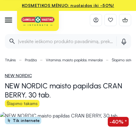
KOSMETIKOS MĖNUO: nuolaidos iki -50%!
Įveskite ieškomo produkto pavadinimą, prekės ženklą ir 
Titulinis
Pradžia
Vitaminai, maisto papildai, mineralai
Šlapimo sistema
NEW NORDIC
NEW NORDIC maisto papildas CRAN
BERRY, 30 tab.
Šlapimo takams
Tik internete
-40% *