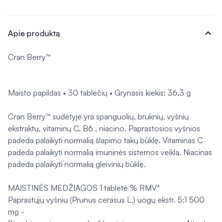
expand_more
Apie produktą
Cran Berry™
Maisto papildas • 30 tablečių • Grynasis kiekis: 36,3 g
Cran Berry™ sudėtyje yra spanguolių, bruknių, vyšnių
ekstraktų, vitaminų C, B6 , niacino. Paprastosios vyšnios
padeda palaikyti normalią šlapimo takų būklę. Vitaminas C
padeda palaikyti normalią imuninės sistemos veiklą. Niacinas
padeda palaikyti normalią gleivinių būklę.
MAISTINĖS MEDŽIAGOS 1 tabletė % RMV*
Paprastųjų vyšnių (Prunus cerasus L.) uogų ekstr. 5:1 500
mg -