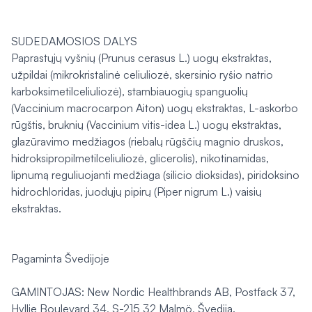
SUDEDAMOSIOS DALYS
Paprastųjų vyšnių (Prunus cerasus L.) uogų ekstraktas,
užpildai (mikrokristalinė celiuliozė, skersinio ryšio natrio
karboksimetilceliuliozė), stambiauogių spanguolių
(Vaccinium macrocarpon Aiton) uogų ekstraktas, L-askorbo
rūgštis, bruknių (Vaccinium vitis-idea L.) uogų ekstraktas,
glazūravimo medžiagos (riebalų rūgščių magnio druskos,
hidroksipropilmetilceliuliozė, glicerolis), nikotinamidas,
lipnumą reguliuojanti medžiaga (silicio dioksidas), piridoksino
hidrochloridas, juodųjų pipirų (Piper nigrum L.) vaisių
ekstraktas.
Pagaminta Švedijoje
GAMINTOJAS: New Nordic Healthbrands AB, Postfack 37,
Hyllie Boulevard 34, S-215 32 Malmö, Švedija.