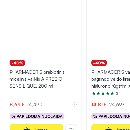
-40%
-40%
PHARMACERIS prebiotinis
PHARMACERIS va
micelinis valiklis A PREBIO
pagrindo veido kr
SENSILIQUE, 200 ml
hialurono rūgštimi 
(1)
Įvertinimas 5.0 iš 5
8,69 €
14,49 €
14,81 €
24,69 €
% PAPILDOMA NUOLAIDA
% PAPILDOMA NU