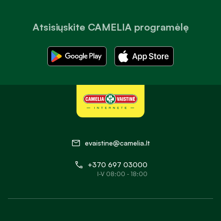
Atsisiųskite CAMELIA programėlę
evaistine@camelia.lt
+370 697 03000
I-V 08:00 - 18:00