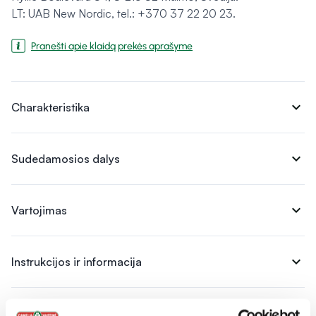
LT: UAB New Nordic, tel.: +370 37 22 20 23.
Pranešti apie klaidą prekės aprašyme
expand_more
Charakteristika
expand_more
Sudedamosios dalys
expand_more
Vartojimas
expand_more
Instrukcijos ir informacija
expand_more
Atsiliepimai