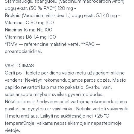
Stambiauogių spanguolių (Vaccinium macrocarpon Aiton)
uogų ekstr. (30 % PAC*) 120 mg -
Bruknių (Vaccinium vitis-idea L.) uogų ekstr. 5:1 40 mg -
Vitaminas C 80 mg 100
Niacinas 16 mg NE 100
Vitaminas B6 1,4 mg 100
*RMV – referencinė maistinė vertė. **PAC –
proantocianidinai.
VARTOJIMAS
Gerti po 1 tabletę per dieną valgio metu užsigeriant stikline
vandens. Neviršyti rekomenduojamos paros dozės. Maisto
papildo nevartoti kaip maisto pakaitalo. Svarbu įvairi,
subalansuota mityba ir sveikas gyvenimo būdas.
Nėščiosioms ir žindyvėms prieš vartojimą rekomenduojama
pasitarti su gydytoju ar vaistininku. Netinka vartoti vaikams iki
11 metų amžiaus. Laikyti ne aukštesnėje nei +25 °C
temperatūroje, vaikams nepasiekiamoje ir nepastebimoje
vietoje.