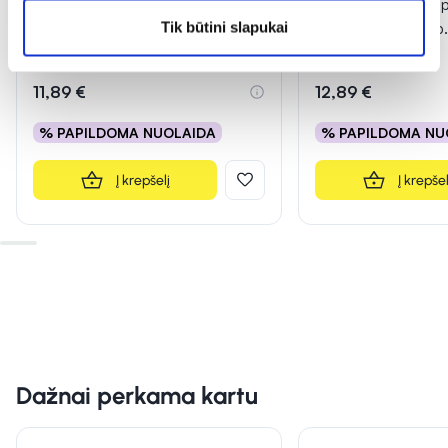
URINAL maisto papildas AKUT, 10
URINAL maisto pap
Tik būtini slapukai
tab.
MANNOSE, 10 tab
(2)
(2)
Įvertinimas 5.0 iš 5
Įvertinimas 5.0 iš 5
11,89 €
12,89 €
% PAPILDOMA NUOLAIDA
% PAPILDOMA NU
Į krepšelį
Į krepšel
Dažnai perkama kartu