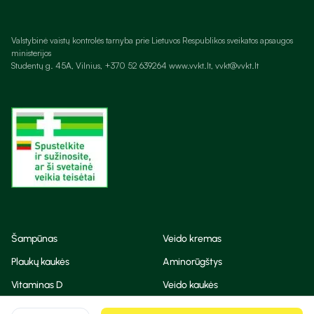
Valstybinė vaistų kontrolės tarnyba prie Lietuvos Respublikos sveikatos apsaugos
ministerijos
Studentų g. 45A, Vilnius, +370 52 639264 www.vvkt.lt, vvkt@vvkt.lt
Šampūnas
Veido kremas
Plaukų kaukės
Aminorūgštys
Vitaminas D
Veido kaukės
Korėjietiška kosmetika
Eteriniai aliejai