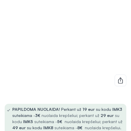
✓
PAPILDOMA NUOLAIDA!
Perkant už
19 eur
su kodu
IMK3
suteikiama -
3€
nuolaida krepšeliui; perkant už
29 eur
su
kodu
IMK5
suteikiama -
5€
nuolaida krepšeliui; perkant už
49 eur
su kodu
IMK8
suteikiama -
8€
nuolaida krepšeliui.