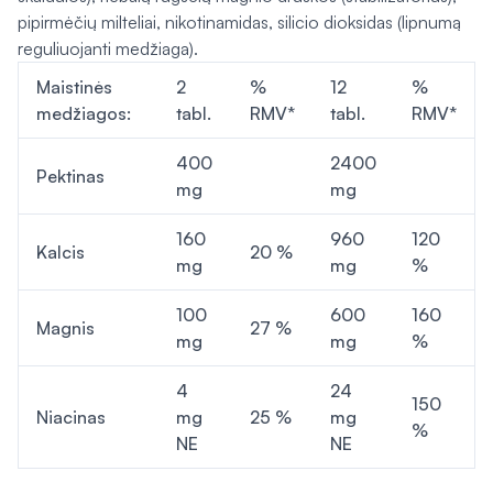
pipirmėčių milteliai, nikotinamidas, silicio dioksidas (lipnumą
reguliuojanti medžiaga).
Maistinės
2
%
12
%
medžiagos:
tabl.
RMV*
tabl.
RMV*
400
2400
Pektinas
mg
mg
160
960
120
Kalcis
20 %
mg
mg
%
100
600
160
Magnis
27 %
mg
mg
%
4
24
150
Niacinas
mg
25 %
mg
%
NE
NE