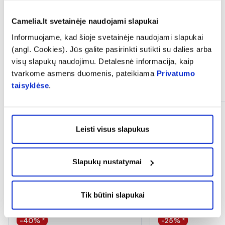
expand_more
Atsiliepimai (2)
Camelia.lt svetainėje naudojami slapukai
Informuojame, kad šioje svetainėje naudojami slapukai
(angl. Cookies). Jūs galite pasirinkti sutikti su dalies arba
visų slapukų naudojimu. Detalesnė informacija, kaip
tvarkome asmens duomenis, pateikiama
Privatumo
Panašios prekės
taisyklėse
.
Tik internete
Leisti visus slapukus
Slapukų nustatymai
Tik būtini slapukai
-40% *
-25% *