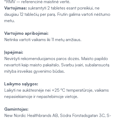
*RMV – referencinė maistinė vertė.
Vartojimas:
sukramtyti 2 tabletes esant poreikiui, ne
daugiau 12 tablečių per parą. Frutin galima vartoti nėštumo
metu.
Vartojimo apribojimai:
Netinka vartoti vaikams iki 11 metų amžiaus.
Įspėjimai:
Neviršyti rekomenduojamos paros dozės. Maisto papildo
nevartoti kaip maisto pakaitalo. Svarbu įvairi, subalansuotą
mityba irsveikas gyvenimo būdas.
Laikymo sąlygos:
o
Laikyti ne aukštesnėje nei +25
C temperatūroje, vaikams
nepasiekiamoje ir nepastebimoje vietoje.
Gamintojas:
New Nordic Healthbrands AB, Södra Förstadsgatan 3C, S-