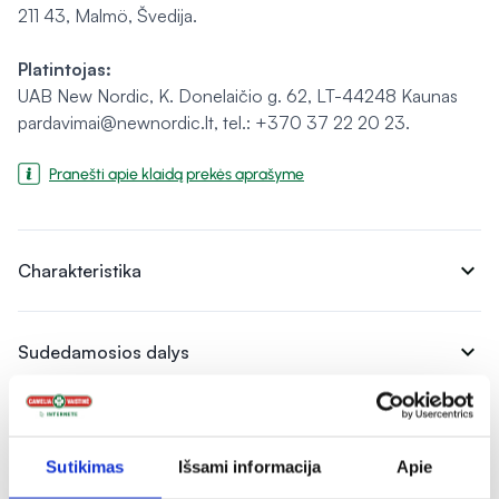
211 43, Malmö, Švedija.
Platintojas:
UAB New Nordic, K. Donelaičio g. 62, LT-44248 Kaunas
pardavimai@newnordic.lt, tel.: +370 37 22 20 23.
Pranešti apie klaidą prekės aprašyme
expand_more
Charakteristika
expand_more
Sudedamosios dalys
expand_more
Vartojimas
Sutikimas
Išsami informacija
Apie