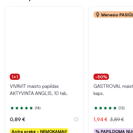
Mėnesio PASI
1+1
-50%
VIVAVIT maisto papildas
GASTROVAL maisto 
AKTYVINTA ANGLIS, 10 tab.
kaps.
(14)
(12)
Įvertinimas 5.0 iš 5
Įvertinimas 4.8 iš 5
0,89 €
1,94 €
3,89 €
Antra prekė - NEMOKAMAI!
% PAPILDOMA NU