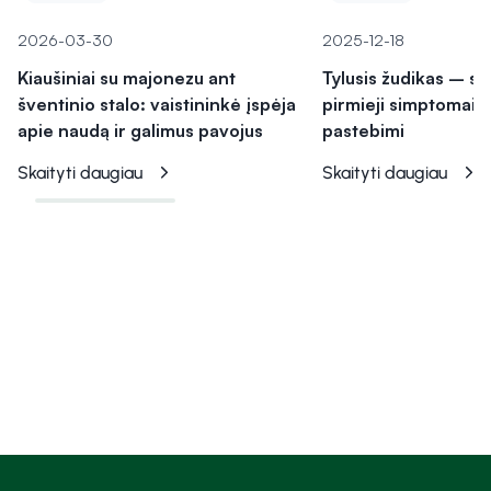
2026-03-30
2025-12-18
Kiaušiniai su majonezu ant
Tylusis žudikas – sk
šventinio stalo: vaistininkė įspėja
pirmieji simptomai ga
apie naudą ir galimus pavojus
pastebimi
Skaityti daugiau
Skaityti daugiau