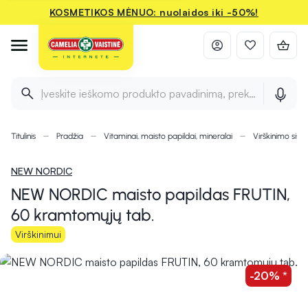
KOSMETIKOS MĖNUO: nuolaidos iki -50%!
Įveskite ieškomo produkto pavadinimą, prekės ženklą ir 
Titulinis
Pradžia
Vitaminai, maisto papildai, mineralai
Virškinimo sist
NEW NORDIC
NEW NORDIC maisto papildas FRUTIN,
60 kramtomųjų tab.
Virškinimui
-20% *