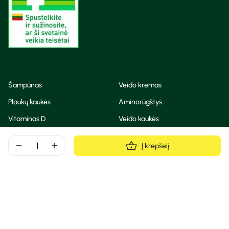
Šampūnas
Veido kremas
Plaukų kaukės
Aminorūgštys
Vitaminas D
Veido kaukės
Korėjietiška kosmetika
Eteriniai aliejai
remove
add
Į krepšelį
Dezodorantas
BB ir CC kremas
Visos teisės saugomos
Privatumo taisyklės
Slapukų politika
© Camelia 2026