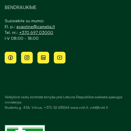
BENDRAUKIME
Susisiekite su mumis:
El. p.:
evaistine@camelia.lt
Tel. nr.:
+370 697 03000
I-V 08:00 - 18:00
Valstybinė vaistų kontrolės tarnyba prie Lietuvos Respublikos sveikatos apsaugos
ministerijos
Studentų g. 45A, Vilnius, +370 52 639264 www.vvkt.lt, vvkt@vvkt.lt