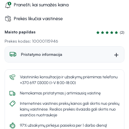
Pranešti, kai sumažės kaina
Prekės likučiai vaistinėse
Maisto papildas
(2)
Įvertinimas 5.0 iš
Prekės kodas: 10000115946
Pristatymo informacija
Vaistininko konsultacija ir užsakymų priėmimas telefonu
+370 697 03000 (I-V 8:00-18:00)
Nemokamas pristatymas į artimiausią vaistinę
Internetinės vaistinės prekių kainos gali skirtis nuo prekių
kainų vaistinėse. Realios prekės išvaizda gali skirtis nuo
esančios nuotraukoje
97% užsakymų pirkėjus pasiekia per 1 darbo dieną!