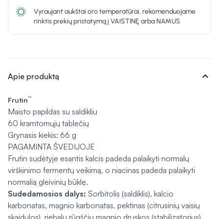
Vyraujant aukštai oro temperatūrai, rekomenduojame
rinktis prekių pristatymą į VAISTINĘ arba NAMUS
expand_more
Apie produktą
™
Frutin
Maisto papildas su saldikliu
60 kramtomųjų tablečių
Grynasis kiekis: 66 g
PAGAMINTA ŠVEDIJOJE
Frutin sudėtyje esantis kalcis padeda palaikyti normalų
virškinimo fermentų veikimą, o niacinas padeda palaikyti
normalią gleivinių būklę.
Sudedamosios dalys:
Sorbitolis (saldiklis), kalcio
karbonatas, magnio karbonatas, pektinas (citrusinių vaisių
skaidulos), riebalų rūgščių magnio druskos (stabilizatorius),