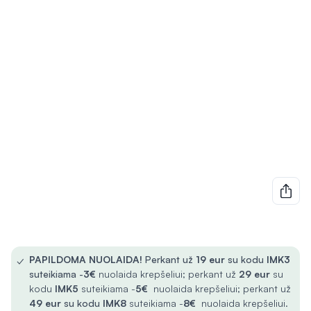
✓
PAPILDOMA NUOLAIDA!
Perkant už
19 eur
su kodu
IMK3
suteikiama -
3€
nuolaida krepšeliui; perkant už
29 eur
su
kodu
IMK5
suteikiama -
5€
nuolaida krepšeliui; perkant už
49 eur
su kodu
IMK8
suteikiama -
8€
nuolaida krepšeliui.