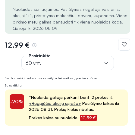
Nuolaidos sumuojamos. Pasiūlymas negalioja vaistams,
akcijai 1+1, pristatymo mokesčiui, dovanų kuponams. Vieno
pirkimo metu galima panaudoti tik vieną nuolaidos kodą.
Galioja iki 2026 08 09
12,99 €
Pasirinkite
60 vnt.
Svarbu įvairi ir subalansuota mityba bei sveikas gyvenimo būdas
Su saldikliu
*Nuolaida galioja perkant bent 2 prekes iš
-20%
<Rugpjūčio akcijų sąrašo>
Pasiūlymo laikas iki
2026 08 31. Prekių kiekis ribotas.
Prekės kaina su nuolaida:
10,39 €