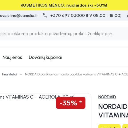
KOSMETIKOS MĖNUO: nuolaidos iki -50%!
evaistine@camelia.lt
+370 697 03000 (I-V 08:00 - 18:00)
Naujienos
Dovanų kuponai
Imunitetui
NORDAID purškiamas maisto papildas vaikams VITAMINAS C + ACE
NORDAID
-35% *
NORDAID 
VITAMINA