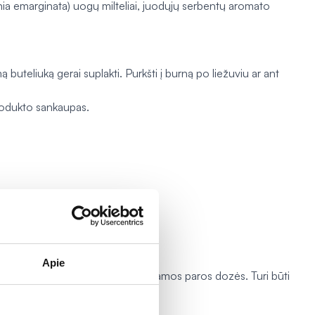
hia emarginata
) uogų milteliai, juodųjų serbentų aromato
 buteliuką gerai suplakti. Purkšti į burną po liežuviu ar ant
produkto sankaupas.
Apie
 Neviršyti nustatytos rekomenduojamos paros dozės. Turi būti