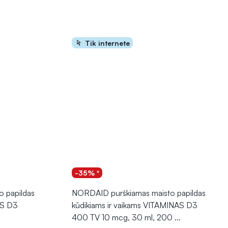
Tik internete
-35% *
 papildas
NORDAID purškiamas maisto papildas
AS D3
kūdikiams ir vaikams VITAMINAS D3
400 TV 10 mcg, 30 ml, 200
...