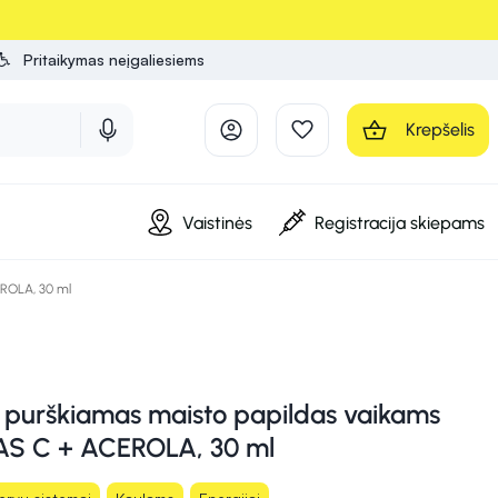
Pritaikymas neįgaliesiems
Krepšelis
Vaistinės
Registracija skiepams
ROLA, 30 ml
purškiamas maisto papildas vaikams
S C + ACEROLA, 30 ml