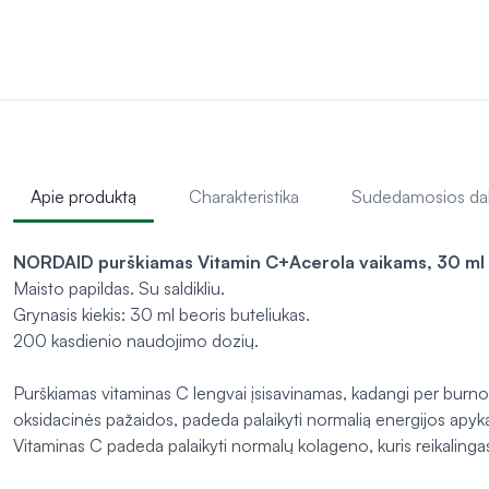
Apie produktą
Charakteristika
Sudedamosios da
NORDAID purškiamas Vitamin C+Acerola vaikams, 30 ml
Maisto papildas. Su saldikliu.
Grynasis kiekis: 30 ml beoris buteliukas.
200 kasdienio naudojimo dozių.
Purškiamas vitaminas C lengvai įsisavinamas, kadangi per burnos
oksidacinės pažaidos, padeda palaikyti normalią energijos apyka
Vitaminas C padeda palaikyti normalų kolageno, kuris reikalingas 