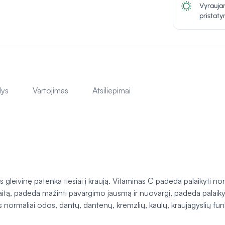
Vyraujan
pristat
lys
Vartojimas
Atsiliepimai
 gleivinę patenka tiesiai į kraują. Vitaminas C padeda palaikyti n
itą, padeda mažinti pavargimo jausmą ir nuovargį, padeda palaikyti
normaliai odos, dantų, dantenų, kremzlių, kaulų, kraujagyslių funkc