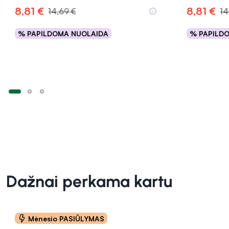
8,81 €
8,81 €
14,69 €
14
% PAPILDOMA NUOLAIDA
% PAPILD
Į krepšelį
Dažnai perkama kartu
Mėnesio PASIŪLYMAS