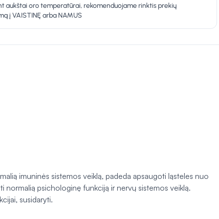
t aukštai oro temperatūrai, rekomenduojame rinktis prekių
ymą į VAISTINĘ arba NAMUS
ormalią imuninės sistemos veiklą, padeda apsaugoti ląsteles nuo
 normalią psichologinę funkciją ir nervų sistemos veiklą.
ijai, susidaryti.