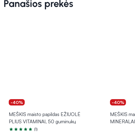
Panašios prekės
-40%
-40%
MEŠKIS maisto papildas EŽIUOLĖ
MEŠKIS mai
PLIUS VITAMINAI, 50 guminukų
MINERALAI
(1)
Įvertinimas 5.0 iš 5