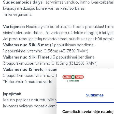
Sudedamosios dalys
: Išgrynintas vanduo, natrio L-askorbatas, s
kvapioji medžiaga, konservantas kalio sorbatas.
Tinka veganams.
Vartojimas:
Neatidarykite buteliuko, tai beoris produktas! Pirmą 
vidinės skruosto dalies. Po vartojimo uždėkite dangtelį ir laikykit
Jei produktas ilgą laiką nevartojamas, purkštukas gali būti perp
Vaikams nuo 3 iki 5 metų
1 papurškimas per dieną.
1 papurškime: vitamino C 35mg (43,75% RMV*)
Vaikams nuo 6 iki 11 metų
3 papurškimai per dieną.
3 papurškimuose: vitamino C 105mg (131,25% RMV*)
Vaikams nuo 12 metų ir suaugusiems
5 papurškimai per dien
5 papurškimuose: vitamino C 175mg (218,75% RMV*).
*Referencinė maistinė vertė.
Įspėjimai:
Sutikimas
Maisto papildas neturėtų būti vartojamas kaip maisto pakaitalas
laikomas vaikams nepasiekiamoje vietoje.
Camelia.lt svetainėje naudo