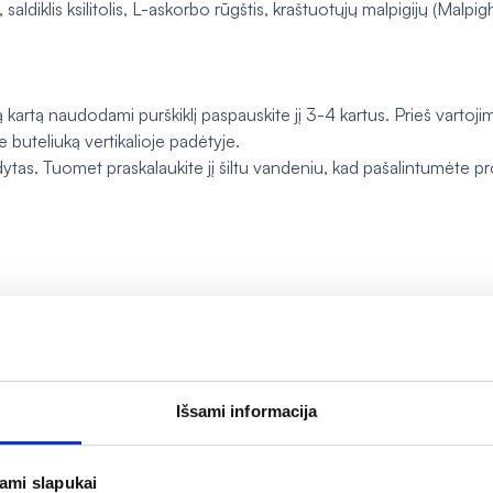
aldiklis ksilitolis, L-askorbo rūgštis, kraštuotųjų malpigijų (
Malpig
kartą naudodami purškiklį paspauskite jį 3-4 kartus. Prieš vartojimą
e buteliuką vertikalioje padėtyje.
ildytas. Tuomet praskalaukite jį šiltu vandeniu, kad pašalintumėte 
ą.
Išsami informacija
. Svarbu įvairi ir subalansuota mityba ir sveikas gyvenimo būdas.
jami slapukai