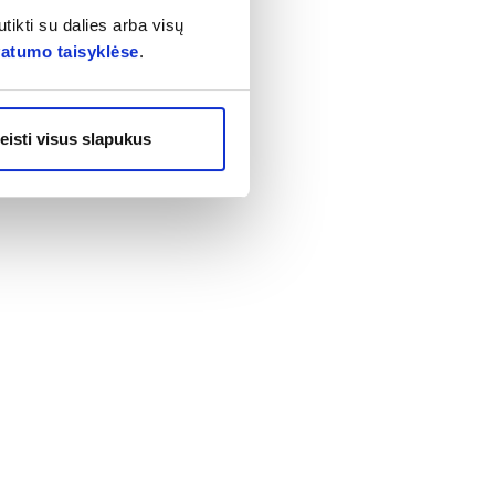
tikti su dalies arba visų
vatumo taisyklėse
.
eisti visus slapukus