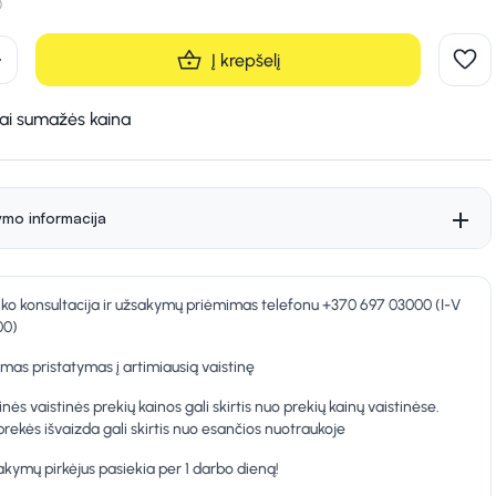
d
Į krepšelį
kai sumažės kaina
ymo informacija
nko konsultacija ir užsakymų priėmimas telefonu +370 697 03000 (I-V
00)
as pristatymas į artimiausią vaistinę
inės vaistinės prekių kainos gali skirtis nuo prekių kainų vaistinėse.
prekės išvaizda gali skirtis nuo esančios nuotraukoje
kymų pirkėjus pasiekia per 1 darbo dieną!