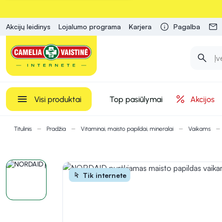
Akcijų leidinys
Lojalumo programa
Karjera
Pagalba
Visi produktai
Top pasiūlymai
Akcijos
Titulinis
Pradžia
Vitaminai, maisto papildai, mineralai
Vaikams
Tik internete