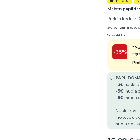
Imunitetui
N
Maisto papilda
Prekės kodas:
Svarbu įvairi ir suba
Su saldikliu
*Nu
-35%
sąr
Pre
✓
PAPILDOMA
-
3€
nuolaida
-
5€
nuolaid
-
8€
nuolaid
Nuolaidos s
mokesčiui, 
nuolaidos k