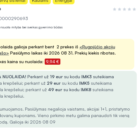
ervų sistemai
Kaulams
Energijai
s
Įvertinimas 0
 10000290693
lansuota mityba bei sveikas gyvenimo būdas
olaida galioja perkant bent 2 prekes iš
<Rugpjūčio akcijų
ašo>
Pasiūlymo laikas iki 2026 08 31. Prekių kiekis ribotas.
kės kaina su nuolaida:
9,94 €
 NUOLAIDA!
Perkant už
19 eur
su kodu
IMK3
suteikiama
 krepšeliui; perkant už
29 eur
su kodu
IMK5
suteikiama
a krepšeliui; perkant už
49 eur
su kodu
IMK8
suteikiama
a krepšeliui.
umuojamos. Pasiūlymas negalioja vaistams, akcijai 1+1, pristatymo
dovanų kuponams. Vieno pirkimo metu galima panaudoti tik vieną
odą. Galioja iki 2026 08 09