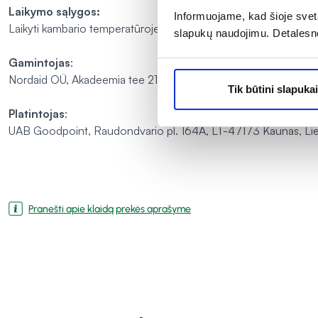
Laikymo sąlygos:
Informuojame, kad šioje sveta
Laikyti kambario temperatūroje, vengti tiesioginių saulės spindul
slapukų naudojimu. Detalesn
Gamintojas
:
Nordaid OÜ, Akadeemia tee 21/1,Tallinn, Estonia/Eesti
Tik būtini slapukai
Platintojas
:
UAB Goodpoint, Raudondvario pl. 164A, LT-47173 Kaunas, Lie
Pranešti apie klaidą prekės aprašyme