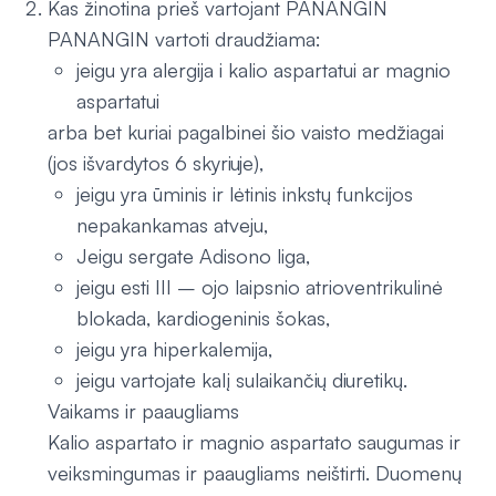
Kas žinotina prieš vartojant PANANGIN
PANANGIN vartoti draudžiama:
jeigu yra alergija i kalio aspartatui ar magnio
aspartatui
arba bet kuriai pagalbinei šio vaisto medžiagai
(jos išvardytos 6 skyriuje),
jeigu yra ūminis ir lėtinis inkstų funkcijos
nepakankamas atveju,
Jeigu sergate Adisono liga,
jeigu esti III – ojo laipsnio atrioventrikulinė
blokada, kardiogeninis šokas,
jeigu yra hiperkalemija,
jeigu vartojate kalį sulaikančių diuretikų.
Vaikams ir paaugliams
Kalio aspartato ir magnio aspartato saugumas ir
veiksmingumas ir paaugliams neištirti. Duomenų