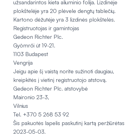
užsandarintos kieta aliuminio folija. Lizdinėje
plokštelėje yra 20 plėvele dengtų tablečių.
Kartono dėžutėje yra 3 lizdinės plokštelės.
Registruotojas ir gamintojas
Gedeon Richter Plc.
Gyömrői út 19-21.
1103 Budapest
Vengrija
Jeigu apie šį vaistą norite sužinoti daugiau,
kreipkitės į vietinį registruotojo atstovą.
Gedeon Richter Plc. atstovybė
Maironio 23-3,
Vilnius
Tel. +370 5 268 53 92
Šis pakuotės lapelis paskutinį kartą peržiūrėtas
2023-05-03.