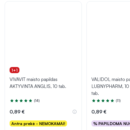
1+1
VIVAVIT maisto papildas
VALIDOL maisto pa
AKTYVINTA ANGLIS, 10 tab.
LUBNYPHARM, 10 p
tab.
(14)
(11)
Įvertinimas 5.0 iš 5
Įvertinimas 5.0 iš 5
0,89 €
0,89 €
Antra prekė - NEMOKAMAI!
% PAPILDOMA NU