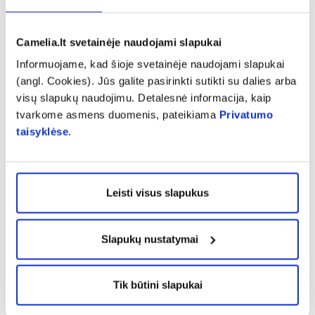
https://www.vvkt.lt/index.php?4004286486, ir
atsiunčiant elektroniniu paštu (adresu
Camelia.lt svetainėje naudojami slapukai
NepageidaujamaR@vvkt.lt) arba nemokamu
telefonu 8 800 73 568. Pranešdami apie šalutinį
Informuojame, kad šioje svetainėje naudojami slapukai
(angl. Cookies). Jūs galite pasirinkti sutikti su dalies arba
poveikį galite mums padėti gauti daugiau
visų slapukų naudojimu. Detalesnė informacija, kaip
informacijos apie šio vaisto saugumą.
tvarkome asmens duomenis, pateikiama
Privatumo
Kaip laikyti PANANGIN
taisyklėse
.
Šį vaistą laikykite vaikams nepastebimoje ir
nepasiekiamoje vietoje.
Laikyti žemesnėje kaip 25C temperatūroje.
Leisti visus slapukus
Laikyti gamintojo pakuotėje, kad vaistas būtų
apsaugotas nuo drėgmės.
Slapukų nustatymai
Ant dėžutės, buteliuko ar lizdinės plokštelės po
„Tinka iki“ nurodytam tinkamumo laikui pasibaigus,
šio vaisto vartoti negalima. Vaistas tinkamas
Tik būtini slapukai
vartoti iki paskutinės nurodyto mėnesio dienos.