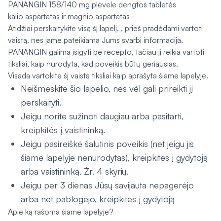
PANANGIN 158/140 mg plėvele dengtos tabletės
kalio aspartatas ir magnio aspartatas
Atidžiai perskaitykite visą šį lapelį, , prieš pradėdami vartoti
vaistą, nes jame pateikiama Jums svarbi informacija.
PANANGIN galima įsigyti be recepto, tačiau jį reikia vartoti
tiksliai, kaip nurodyta, kad poveikis būtų geriausias.
Visada vartokite šį vaistą tiksliai kaip aprašyta šiame lapelyje.
Neišmeskite šio lapelio, nes vėl gali prireikti jį
perskaityti.
Jeigu norite sužinoti daugiau arba pasitarti,
kreipkitės į vaistininką.
Jeigu pasireiškė šalutinis poveikis (net jeigu jis
šiame lapelyje nenurodytas), kreipkitės į gydytoją
arba vaistininką. Žr. 4 skyrių.
Jeigu per 3 dienas Jūsų savijauta nepagerėjo
arba net pablogėjo, kreipkitės į gydytoją
Apie ką rašoma šiame lapelyje?