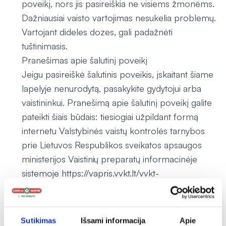
poveikį, nors jis pasireiškia ne visiems žmonėms.
Dažniausiai vaisto vartojimas nesukelia problemų.
Vartojant dideles dozes, gali padažnėti
tuštinimasis.
Pranešimas apie šalutinį poveikį
Jeigu pasireiškė šalutinis poveikis, įskaitant šiame
lapelyje nenurodytą, pasakykite gydytojui arba
vaistininkui. Pranešimą apie šalutinį poveikį galite
pateikti šiais būdais: tiesiogiai užpildant formą
internetu Valstybinės vaistų kontrolės tarnybos
prie Lietuvos Respublikos sveikatos apsaugos
ministerijos Vaistinių preparatų informacinėje
sistemoje https://vapris.vvkt.lt/vvkt-
web/public/nrv arba užpildant Paciento
pranešimo apie įtariamą nepageidaujamą reakciją
(ĮNR) formą, kuri skelbiama
Sutikimas
Išsami informacija
Apie