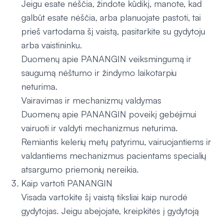
Jeigu esate nėščia, žindote kūdikį, manote, kad
galbūt esate nėščia, arba planuojate pastoti, tai
prieš vartodama šį vaistą, pasitarkite su gydytoju
arba vaistininku.
Duomenų apie PANANGIN veiksmingumą ir
saugumą nėštumo ir žindymo laikotarpiu
neturima.
Vairavimas ir mechanizmų valdymas
Duomenų apie PANANGIN poveikį gebėjimui
vairuoti ir valdyti mechanizmus neturima.
Remiantis kelerių metų patyrimu, vairuojantiems ir
valdantiems mechanizmus pacientams specialių
atsargumo priemonių nereikia.
Kaip vartoti PANANGIN
Visada vartokite šį vaistą tiksliai kaip nurodė
gydytojas. Jeigu abejojate, kreipkitės į gydytoją