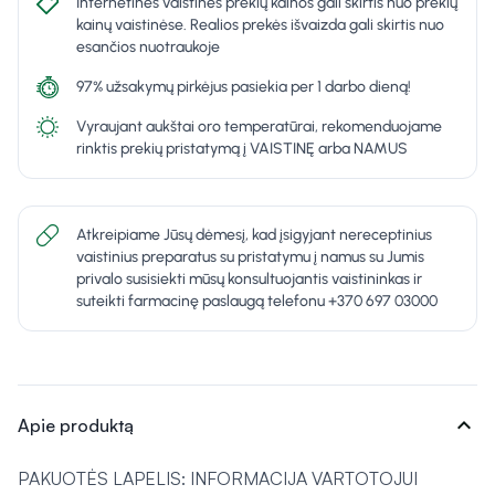
Internetinės vaistinės prekių kainos gali skirtis nuo prekių
kainų vaistinėse. Realios prekės išvaizda gali skirtis nuo
esančios nuotraukoje
97% užsakymų pirkėjus pasiekia per 1 darbo dieną!
Vyraujant aukštai oro temperatūrai, rekomenduojame
rinktis prekių pristatymą į VAISTINĘ arba NAMUS
Atkreipiame Jūsų dėmesį, kad įsigyjant nereceptinius
vaistinius preparatus su pristatymu į namus su Jumis
privalo susisiekti mūsų konsultuojantis vaistininkas ir
suteikti farmacinę paslaugą telefonu +370 697 03000
expand_more
Apie produktą
PAKUOTĖS LAPELIS: INFORMACIJA VARTOTOJUI