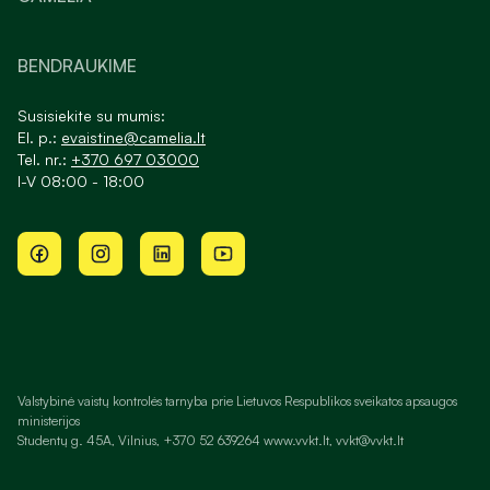
BENDRAUKIME
Susisiekite su mumis:
El. p.:
evaistine@camelia.lt
Tel. nr.:
+370 697 03000
I-V 08:00 - 18:00
Valstybinė vaistų kontrolės tarnyba prie Lietuvos Respublikos sveikatos apsaugos
ministerijos
Studentų g. 45A, Vilnius, +370 52 639264 www.vvkt.lt, vvkt@vvkt.lt