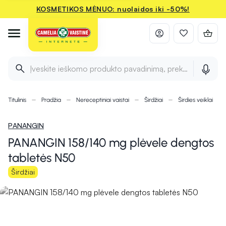
KOSMETIKOS MĖNUO: nuolaidos iki -50%!
Įveskite ieškomo produkto pavadinimą, prekės ženklą ir 
Titulinis
Pradžia
Nereceptiniai vaistai
Širdžiai
Širdies veiklai
PANANGIN
PANANGIN 158/140 mg plėvele dengtos
tabletės N50
Širdžiai