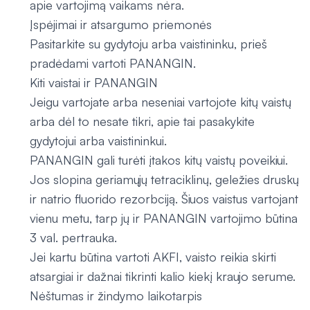
apie vartojimą vaikams nėra.
Įspėjimai ir atsargumo priemonės
Pasitarkite su gydytoju arba vaistininku, prieš
pradėdami vartoti PANANGIN.
Kiti vaistai ir PANANGIN
Jeigu vartojate arba neseniai vartojote kitų vaistų
arba dėl to nesate tikri, apie tai pasakykite
gydytojui arba vaistininkui.
PANANGIN gali turėti įtakos kitų vaistų poveikiui.
Jos slopina geriamųjų tetraciklinų, geležies druskų
ir natrio fluorido rezorbciją. Šiuos vaistus vartojant
vienu metu, tarp jų ir PANANGIN vartojimo būtina
3 val. pertrauka.
Jei kartu būtina vartoti AKFI, vaisto reikia skirti
atsargiai ir dažnai tikrinti kalio kiekį kraujo serume.
Nėštumas ir žindymo laikotarpis