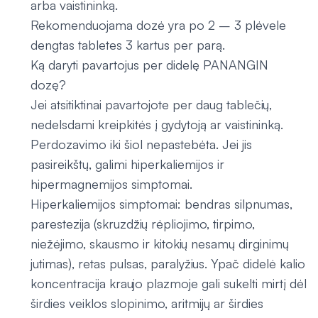
arba vaistininką.
Rekomenduojama dozė yra po 2 – 3 plėvele
dengtas tabletes 3 kartus per parą.
Ką daryti pavartojus per didelę PANANGIN
dozę?
Jei atsitiktinai pavartojote per daug tablečių,
nedelsdami kreipkitės į gydytoją ar vaistininką.
Perdozavimo iki šiol nepastebėta. Jei jis
pasireikštų, galimi hiperkaliemijos ir
hipermagnemijos simptomai.
Hiperkaliemijos simptomai: bendras silpnumas,
parestezija (skruzdžių rėpliojimo, tirpimo,
niežėjimo, skausmo ir kitokių nesamų dirginimų
jutimas), retas pulsas, paralyžius. Ypač didelė kalio
koncentracija kraujo plazmoje gali sukelti mirtį dėl
širdies veiklos slopinimo, aritmijų ar širdies