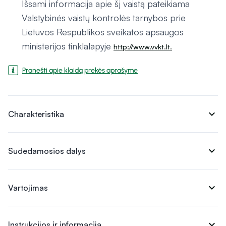
Išsami informacija apie šį vaistą pateikiama
Valstybinės vaistų kontrolės tarnybos prie
Lietuvos Respublikos sveikatos apsaugos
ministerijos tinklalapyje
http://www.vvkt.lt.
Pranešti apie klaidą prekės aprašyme
expand_more
Charakteristika
expand_more
Sudedamosios dalys
expand_more
Vartojimas
expand_more
Instrukcijos ir informacija