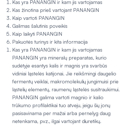
Kas yra PANANGIN ir kam jis vartojamas
Kas žinotina prieš vartojant PANANGIN
Kaip vartoti PANANGIN
Galimas šalutinis poveikis
Kaip laikyti PANANGIN
Pakuotės turinys ir kita informacija
Kas yra PANANGIN ir kam jis vartojamas
PANANGIN yra mineralų preparatas, kurio
sudėtyje esantys kalis ir magnis yra svarbūs
vidiniai ląstelės katijonai. Jie reikšmingi daugelio
fermentų veiklai, makromolekulių jungimuisi prie
ląstelių elementų, raumenų ląstelės susitraukimui.
PANANGIN galima vartoti magnio ir kalio
trūkumo profilaktikai tuo atveju, jeigu šių jonų
pasisavinama per mažai arba pernelyg daug
netenkama, pvz., ilgai vartojant diuretikų.