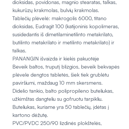
dioksidas, povidonas, magnio stearatas, talkas,
kukurūzų krakmolas, bulvių krakmolas.
Tablečių plėvelė: makrogolis 6000, titano
dioksidas, Eudragit 100 (katijoninis kopolimeras,
susidedantis iš dimetilaminetilinto metakrilato,
butilinto metakrilato ir metilinto metakrilato) ir
talkas.
PANANGIN išvaizda ir kiekis pakuotėje
Beveik baltos, truputį blizgios, beveik bekvapės
plėvele dengtos tabletės, šiek tiek grublėtu
paviršiumi, maždaug 10 mm skersmens.
Didelio tankio, balto polipropileno buteliukas,
užkimštas dangteliu su gofruotu tarpikliu.
Buteliukas, kuriame yra 50 tablečių, įdėtas į
kartono dėžutę.
PVC/PVDC 250/90 lizdinės plokštelės,