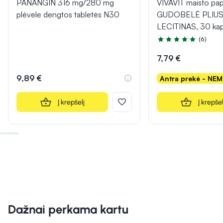
PANANGIN 316 mg/280 mg
VIVAVIT maisto pap
plėvele dengtos tabletės N30
GUDOBELĖ PLIUS
LECITINAS, 30 kap
(6)
Įvertinimas 4.5 iš 5
7,79 €
9,89 €
Antra prekė - NE
Į krepšelį
Į krepšel
Dažnai perkama kartu