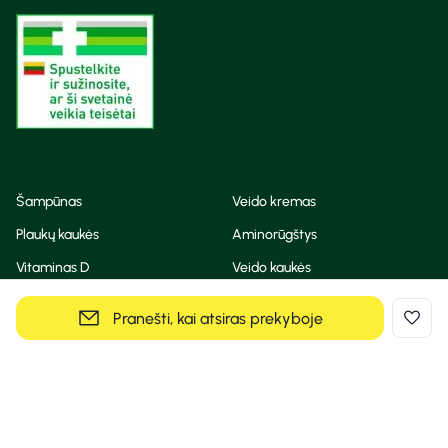
Šampūnas
Veido kremas
Plaukų kaukės
Aminorūgštys
Vitaminas D
Veido kaukės
Korėjietiška kosmetika
Eteriniai aliejai
Pranešti, kai atsiras prekyboje
Dezodorantas
BB ir CC kremas
Visos teisės saugomos
Privatumo taisyklės
Slapukų politika
© Camelia 2026