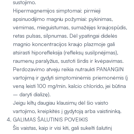
sustojimo.
Hipermagnemijos simptomai: pirmieji
apsinuodijimo magniu požymiai: pykinimas,
vėmimas, mieguistumas, sumažėjęs kraujospūdis,
retas pulsas, silpnumas. Dėl ypatingai didelės
magnio koncentracijos kraujo plazmoje gali
atsirasti hiporefleksija (refleksų susilpnėjimas),
raumenų paralyžius, sustoti širdis ir kvėpavimas.
Perdozavimo atveju reikia nutraukti PANANGIN
vartojimą ir gydyti simptominėmis priemonėmis (į
veną leisti 100 mg/min. kalcio chlorido, jei būtina
– daryti dializę).
Jeigu kiltų daugiau klausimų dėl šio vaisto
vartojimo, kreipkitės į gydytoją arba vaistininką.
GALIMAS ŠALUTINIS POVEIKIS
Šis vaistas, kaip ir visi kiti, gali sukelti šalutinį