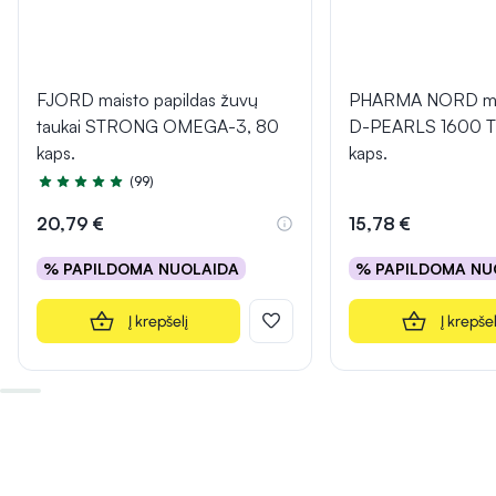
FJORD maisto papildas žuvų
PHARMA NORD mai
taukai STRONG OMEGA-3, 80
D-PEARLS 1600 T
kaps.
kaps.
(99)
Įvertinimas 4.9 iš 5
20,79 €
15,78 €
% PAPILDOMA NUOLAIDA
% PAPILDOMA NU
Į krepšelį
Į krepšel