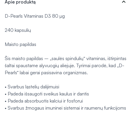
expand_more
Apie produktą
D-Pearls Vitaminas D3 80 µg
240 kapsulių
Maisto papildas
Šis maisto papildas – „saulės spindulių“ vitaminas, ištirpintas
šaltai spaustame alyvuogių aliejuje. Tyrimai parodė, kad „D-
Pearls“ labai gerai pasisavina organizmas.
• Svarbus ląstelių dalijimuisi
• Padeda išsaugoti sveikus kaulus ir dantis
• Padeda absorbuotis kalciui ir fosforui
• Svarbus žmogaus imuninei sistemai ir raumenų funkcijoms