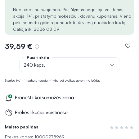
Nuolaidos sumuojamos. Pasiūlymas negalioja vaistams,
akcijai 1+1, pristatymo mokesčiui, dovanų kuponams. Vieno
pirkimo metu galima panaudoti tik vieną nuolaidos kodą.
Galioja iki 2026 08 09
39,59 €
Pasirinkite
240 kaps.
Svarbu įvairi ir subalansuota mityba bei sveikas gyvenimo būdas
Pranešti, kai sumažės kaina
Prekės likučiai vaistinėse
Maisto papildas
Įvertinimas 0 i
Prekės kodas: 10000278969