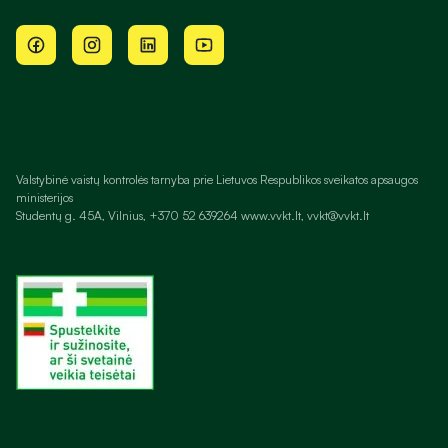
Valstybinė vaistų kontrolės tarnyba prie Lietuvos Respublikos sveikatos apsaugos
ministerijos
Studentų g. 45A, Vilnius, +370 52 639264 www.vvkt.lt, vvkt@vvkt.lt