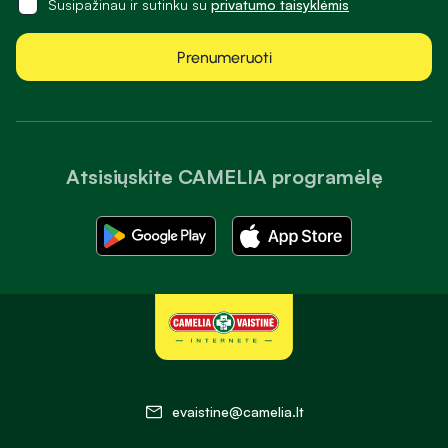
Susipažinau ir sutinku su
privatumo taisyklėmis
Prenumeruoti
Atsisiųskite CAMELIA programėlę
evaistine@camelia.lt