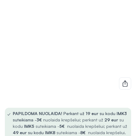
✓
PAPILDOMA NUOLAIDA!
Perkant už
19 eur
su kodu
IMK3
suteikiama -
3€
nuolaida krepšeliui; perkant už
29 eur
su
kodu
IMK5
suteikiama -
5€
nuolaida krepšeliui; perkant už
49 eur
su kodu
IMK8
suteikiama -
8€
nuolaida krepšeliui.