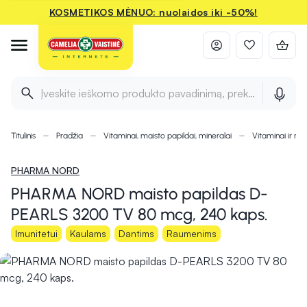
KOSMETIKOS MĖNUO: nuolaidos iki -50%!
Įveskite ieškomo produkto pavadinimą, prekės ženklą ir 
Titulinis
Pradžia
Vitaminai, maisto papildai, mineralai
Vitaminai ir min
PHARMA NORD
PHARMA NORD maisto papildas D-
PEARLS 3200 TV 80 mcg, 240 kaps.
Imunitetui
Kaulams
Dantims
Raumenims