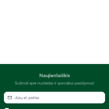
Naujienlaiškis
Sužinok apie nuolaidas ir specialius pasiūlymus!