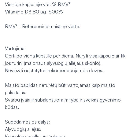
Vienoje kapsulėje yra: % RMV*
Vitamino D3 80 µg 1600%
RMV*= Referencinė maistinė vertė.
Vartojimas
Gerti po vieną kapsulę per dieną. Nuryti visą kapsulę ar tik
jos turinį (malonaus alyvuogių aliejaus skonio).
Neviršyti nustatytos rekomenduojamos dozės.
Maisto papildas neturėtų būti vartojamas kaip maisto
pakaitalas.
Svarbu įvairi ir subalansuota mityba ir sveikas gyvenimo
būdas.
Sudedamosios dalys:
Alyvuogių aliejus.
Kapsulės apvalkalas: želatina.