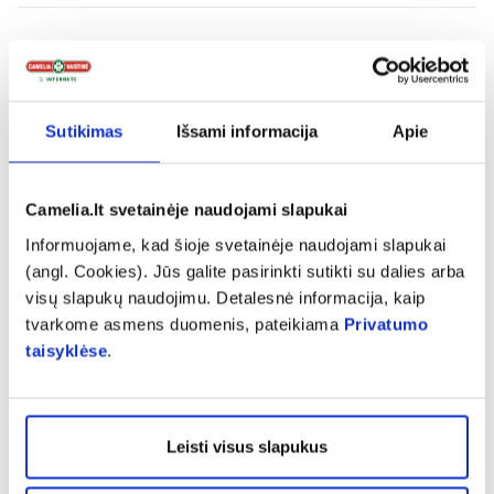
expand_more
Charakteristika
expand_more
Sudedamosios dalys
Sutikimas
Išsami informacija
Apie
expand_more
Vartojimas
Camelia.lt svetainėje naudojami slapukai
Informuojame, kad šioje svetainėje naudojami slapukai
(angl. Cookies). Jūs galite pasirinkti sutikti su dalies arba
expand_more
Atsiliepimai
visų slapukų naudojimu. Detalesnė informacija, kaip
tvarkome asmens duomenis, pateikiama
Privatumo
taisyklėse
.
Leisti visus slapukus
Panašios prekės