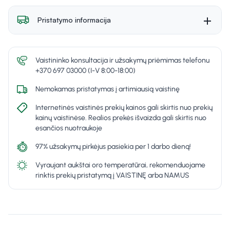
Pristatymo informacija
Vaistininko konsultacija ir užsakymų priėmimas telefonu
+370 697 03000 (I-V 8:00-18:00)
Nemokamas pristatymas į artimiausią vaistinę
Internetinės vaistinės prekių kainos gali skirtis nuo prekių
kainų vaistinėse. Realios prekės išvaizda gali skirtis nuo
esančios nuotraukoje
97% užsakymų pirkėjus pasiekia per 1 darbo dieną!
Vyraujant aukštai oro temperatūrai, rekomenduojame
rinktis prekių pristatymą į VAISTINĘ arba NAMUS