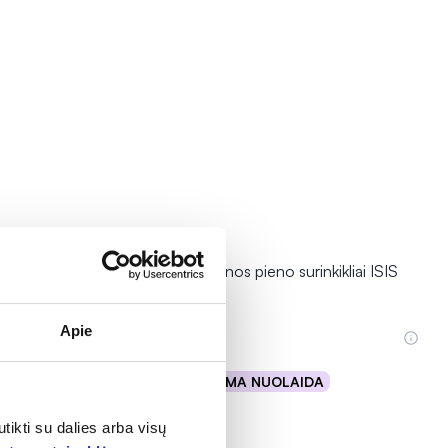
CF430/10, 1
AVENT motinos pieno surinkikliai ISIS
LUX, 4 vnt.
Apie
53,19 €
% PAPILDOMA NUOLAIDA
Į krepšelį
tikti su dalies arba visų