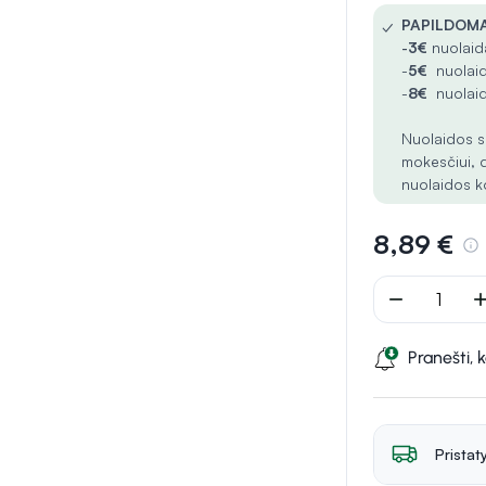
✓
PAPILDOMA
-
3€
nuolaida
-
5€
nuolaid
-
8€
nuolaid
Nuolaidos s
mokesčiui, 
nuolaidos k
8,89 €
remove
ad
Pranešti, 
Pristat