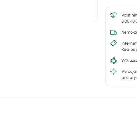
Vaistini
8:00-18:
Nemokam
Internet
Realios 
97% užsa
Vyraujan
pristat