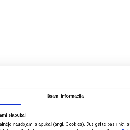
otai liemenėlei BABIES
AVENT rankinis pientraukis 
60 vnt.
vnt.
Išsami informacija
53,49 €
OMA NUOLAIDA
% PAPILDOMA NUOLAIDA
Į krepšelį
Į krepšelį
jami slapukai
inėje naudojami slapukai (angl. Cookies). Jūs galite pasirinkti su