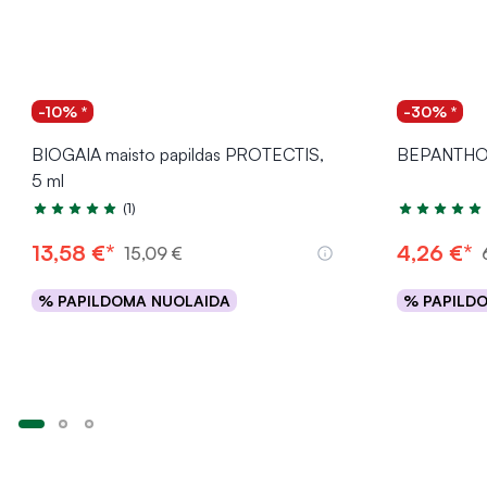
-10% *
-30% *
BIOGAIA maisto papildas PROTECTIS,
BEPANTHOL 
5 ml
(1)
Įvertinimas 5.0 iš 5
Įvertinimas 5
13,58 €*
4,26 €*
15,09 €
% PAPILDOMA NUOLAIDA
% PAPILD
Į krepšelį