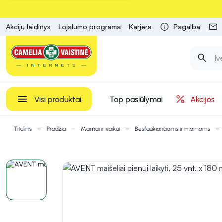
Akcijų leidinys
Lojalumo programa
Karjera
Pagalba
Visi produktai
Top pasiūlymai
Akcijos
Titulinis
Pradžia
Mamai ir vaikui
Besilaukiančioms ir mamoms