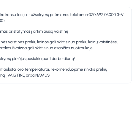
nko konsultacija ir užsakymų priėmimas telefonu +370 697 03000 (I-V
00)
as pristatymas į artimiausią vaistinę
inės vaistinės prekių kainos gali skirtis nuo prekių kainų vaistinėse.
prekės išvaizda gali skirtis nuo esančios nuotraukoje
kymų pirkėjus pasiekia per 1 darbo dieną!
t aukštai oro temperatūrai, rekomenduojame rinktis prekių
ymą į VAISTINĘ arba NAMUS