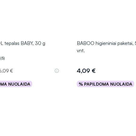
tepalas BABY, 30 g
BABOO higieniniai paketai, 
vnt.
(5)
.0 iš 5
4,09 €
6,09 €
OMA NUOLAIDA
% PAPILDOMA NUOLAIDA
Į krepšelį
Į krepšelį