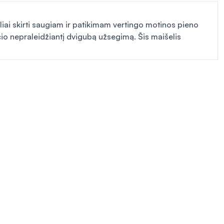
iai skirti saugiam ir patikimam vertingo motinos pieno
ysčio nepraleidžiantį dvigubą užsegimą. Šis maišelis