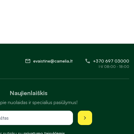
evaistine@camelia.lt
+370 697 03000
I-V 08:00 - 18:00
Naujienlaiškis
pie nuolaidas ir specialius pasiūlymus!
ir sutinku su
privatumo taisyklėmis