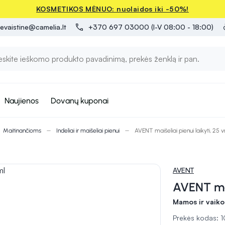
KOSMETIKOS MĖNUO: nuolaidos iki -50%!
evaistine@camelia.lt
+370 697 03000 (I-V 08:00 - 18:00)
Naujienos
Dovanų kuponai
Maitinančioms
Indeliai ir maišeliai pienui
AVENT maišeliai pienui laikyti, 25 v
AVENT
AVENT maiš
Mamos ir vaiko
Prekės kodas: