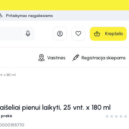
Pritaikymas neįgaliesiems
Krepšelis
Vaistinės
Registracija skiepams
nt. x 180 ml
eliai pienui laikyti, 25 vnt. x 180 ml
 prekė
Įvertinimas 0
 10000155770