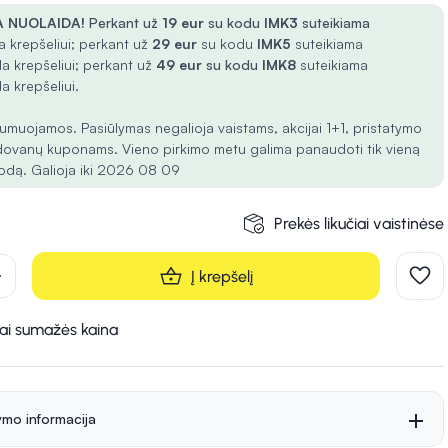
 NUOLAIDA!
Perkant už
19 eur
su kodu
IMK3
suteikiama
 krepšeliui; perkant už
29 eur
su kodu
IMK5
suteikiama
a krepšeliui; perkant už
49 eur
su kodu
IMK8
suteikiama
a krepšeliui.
umuojamos. Pasiūlymas negalioja vaistams, akcijai 1+1, pristatymo
dovanų kuponams. Vieno pirkimo metu galima panaudoti tik vieną
odą. Galioja iki 2026 08 09
Prekės likučiai vaistinėse
d
Į krepšelį
kai sumažės kaina
ymo informacija