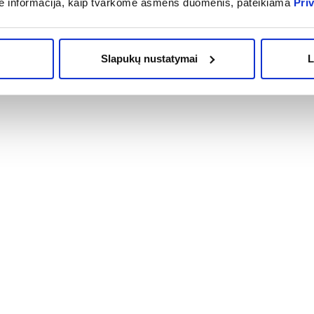
ė informacija, kaip tvarkome asmens duomenis, pateikiama
Pri
Slapukų nustatymai
L