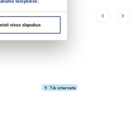
vatumo taisyklėse
.
eisti visus slapukus
Tik internete