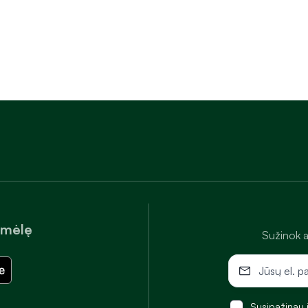
amėlę
Sužinok a
Susipažinau 