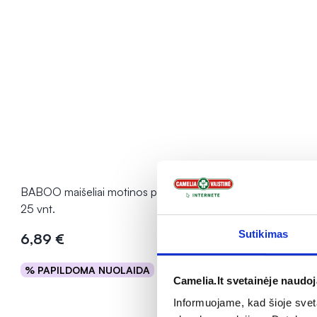
BABOO maišeliai motinos pienui laikyti,
CANPOL įkl
25 vnt.
ANTI-SLIP, 
Sutikimas
6,89 €
6,49 €
% PAPILDOMA NUOLAIDA
% PAPILD
Į krepšelį
Camelia.lt svetainėje naudo
Informuojame, kad šioje sveta