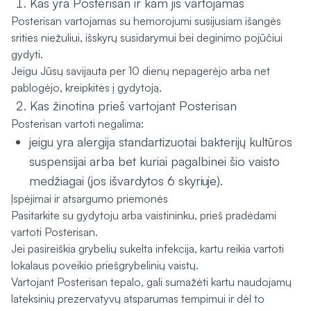
Kas yra Posterisan ir kam jis vartojamas
Posterisan vartojamas su hemorojumi susijusiam išangės
srities niežuliui, išskyrų susidarymui bei deginimo pojūčiui
gydyti.
Jeigu Jūsų savijauta per 10 dienų nepagerėjo arba net
pablogėjo, kreipkitės į gydytoją.
Kas žinotina prieš vartojant Posterisan
Posterisan vartoti negalima:
jeigu yra alergija standartizuotai bakterijų kultūros
suspensijai arba bet kuriai pagalbinei šio vaisto
medžiagai (jos išvardytos 6 skyriuje).
Įspėjimai ir atsargumo priemonės
Pasitarkite su gydytoju arba vaistininku, prieš pradėdami
vartoti Posterisan.
Jei pasireiškia grybelių sukelta infekcija, kartu reikia vartoti
lokalaus poveikio priešgrybelinių vaistų.
Vartojant Posterisan tepalo, gali sumažėti kartu naudojamų
lateksinių prezervatyvų atsparumas tempimui ir dėl to