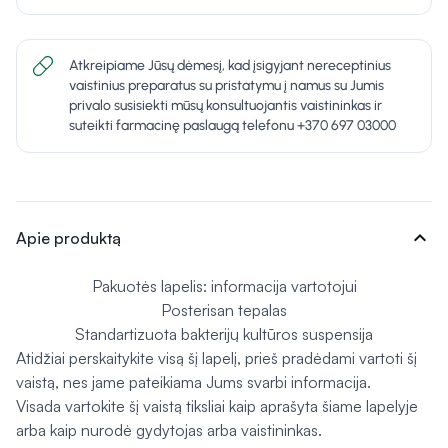
Atkreipiame Jūsų dėmesį, kad įsigyjant nereceptinius
vaistinius preparatus su pristatymu į namus su Jumis
privalo susisiekti mūsų konsultuojantis vaistininkas ir
suteikti farmacinę paslaugą telefonu +370 697 03000
expand_more
Apie produktą
Pakuotės lapelis: informacija vartotojui
Posterisan tepalas
Standartizuota bakterijų kultūros suspensija
Atidžiai perskaitykite visą šį lapelį, prieš pradėdami vartoti šį
vaistą, nes jame pateikiama Jums svarbi informacija.
Visada vartokite šį vaistą tiksliai kaip aprašyta šiame lapelyje
arba kaip nurodė gydytojas arba vaistininkas.