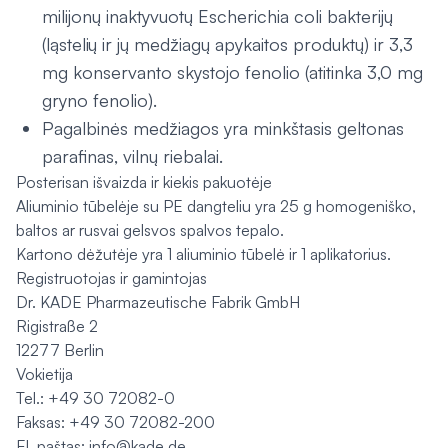
milijonų inaktyvuotų Escherichia coli bakterijų
(ląstelių ir jų medžiagų apykaitos produktų) ir 3,3
mg konservanto skystojo fenolio (atitinka 3,0 mg
gryno fenolio).
Pagalbinės medžiagos yra minkštasis geltonas
parafinas, vilnų riebalai.
Posterisan išvaizda ir kiekis pakuotėje
Aliuminio tūbelėje su PE dangteliu yra 25 g homogeniško,
baltos ar rusvai gelsvos spalvos tepalo.
Kartono dėžutėje yra 1 aliuminio tūbelė ir 1 aplikatorius.
Registruotojas ir gamintojas
Dr. KADE Pharmazeutische Fabrik GmbH
Rigistraße 2
12277 Berlin
Vokietija
Tel.: +49 30 72082-0
Faksas: +49 30 72082-200
El. paštas: info@kade.de