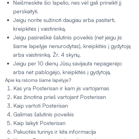
Neišmeskite šio lapelio, nes vėl gali prireikti jį
perskaityti.
Jeigu norite sužinoti daugiau arba pasitarti,
kreipkitės į vaistininką.
Jeigu pasireiškė šalutinis poveikis (net jeigu jis
šiame lapelyje nenurodytas), kreipkitės į gydytoją
arba vaistininką. Žr. 4 skyrių.
Jeigu per 10 dienų Jūsų savijauta nepagerėjo
arba net pablogėjo, kreipkitės į gydytoją.
Apie ką rašoma šiame lapelyje?
Kas yra Posterisan ir kam jis vartojamas
Kas žinotina prieš vartojant Posterisan
Kaip vartoti Posterisan
Galimas šalutinis poveikis
Kaip laikyti Posterisan
Pakuotės turinys ir kita informacija