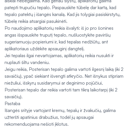
aiškiai nebegalima. Kad geriau slystų, aplikatorių galima
patepti trupučiu tepalo. Paspauskite tūbelę dar kartą, kad
tepalo patektų į išangės kanalą. Kad jis tolygiai pasiskirstytų,
tūbelę reikia atsargiai pasukinėti.
Po naudojimo aplikatorių reikia išvalyti: iš jo pro šonines
angas išspauskite truputį tepalo, nušluostykite paviršių
sugeriamuoju popieriumi ir, kad tepalas nedžiūtų, ant
aplikatoriaus uždėkite apsauginį dangtelį.
Jei tepalas ilgai nevartojamas, aplikatorių reikia nusukti ir
nuplauti šiltu vandeniu.
Jeigu reikia, Posterisan tepalo galima vartoti ilgesnį laiką (iki 2
savaičių), ypač siekiant išvengti atkryčio. Net išnykus stipriam
niežuliui, išskyrų susidarymui ar deginimo pojūčiui,
Posterisan tepalo dar reikia vartoti tam tikrą laikotarpį (iki 2
savaičių).
Pastaba
Išangės srityje vartojant kremų, tepalų ir žvakučių, galima
užteršti apatinius drabužius, todėl jų apsaugai
rekomenduojama nešioti įklotus.