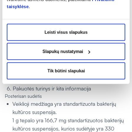
Kaip laikyti Posterisan
taisyklėse
.
Šį vaistą laikykite vaikams nepastebimoje ir nepasiekiamoje
vietoje.
Laikyti ne aukštesnėje kaip 25 ºC temperatūroje.
Ant tūbelės ir dėžutės po „Tinka iki“ nurodytam tinkamumo
Leisti visus slapukus
laikui pasibaigus, šio vaisto vartoti negalima. Vaistas tinkamas
vartoti iki paskutinės nurodyto mėnesio dienos.
Slapukų nustatymai
Pirmą kartą tūbelę atidarius, tepalo tinkamumo laikas yra 6
mėnesiai.
Vaistų negalima išmesti į kanalizaciją arba su buitinėmis
Tik būtini slapukai
atliekomis. Kaip išmesti nereikalingus vaistus, klauskite
vaistininko. Šios priemonės padės apsaugoti aplinką.
Pakuotės turinys ir kita informacija
Posterisan sudėtis
Veiklioji medžiaga yra standartizuota bakterijų
kultūros suspensija.
1 g tepalo yra 166,7 mg standartizuotos bakterijų
kultūros suspensijos, kurios sudėtyje yra 330