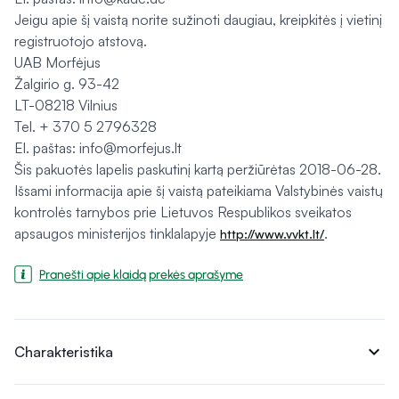
Jeigu apie šį vaistą norite sužinoti daugiau, kreipkitės į vietinį
registruotojo atstovą.
UAB Morfėjus
Žalgirio g. 93-42
LT-08218 Vilnius
Tel. + 370 5 2796328
El. paštas: info@morfejus.lt
Šis pakuotės lapelis paskutinį kartą peržiūrėtas 2018-06-28.
Išsami informacija apie šį vaistą pateikiama Valstybinės vaistų
kontrolės tarnybos prie Lietuvos Respublikos sveikatos
apsaugos ministerijos tinklalapyje
.
http://www.vvkt.lt/
Pranešti apie klaidą prekės aprašyme
expand_more
Charakteristika