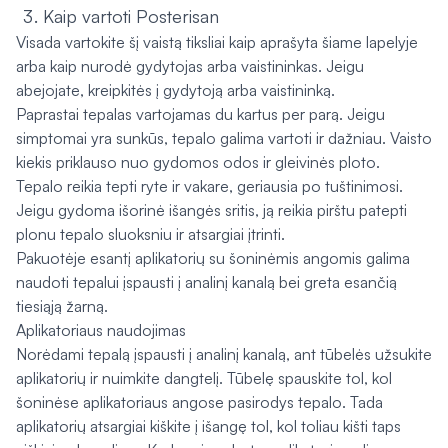
Kaip vartoti Posterisan
Visada vartokite šį vaistą tiksliai kaip aprašyta šiame lapelyje
arba kaip nurodė gydytojas arba vaistininkas. Jeigu
abejojate, kreipkitės į gydytoją arba vaistininką.
Paprastai tepalas vartojamas du kartus per parą. Jeigu
simptomai yra sunkūs, tepalo galima vartoti ir dažniau. Vaisto
kiekis priklauso nuo gydomos odos ir gleivinės ploto.
Tepalo reikia tepti ryte ir vakare, geriausia po tuštinimosi.
Jeigu gydoma išorinė išangės sritis, ją reikia pirštu patepti
plonu tepalo sluoksniu ir atsargiai įtrinti.
Pakuotėje esantį aplikatorių su šoninėmis angomis galima
naudoti tepalui įspausti į analinį kanalą bei greta esančią
tiesiąją žarną.
Aplikatoriaus naudojimas
Norėdami tepalą įspausti į analinį kanalą, ant tūbelės užsukite
aplikatorių ir nuimkite dangtelį. Tūbelę spauskite tol, kol
šoninėse aplikatoriaus angose pasirodys tepalo. Tada
aplikatorių atsargiai kiškite į išangę tol, kol toliau kišti taps