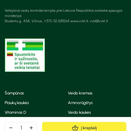
Valstybinė vaistų kontrolės tarnyba prie Lietuvos Respublikos sveikatos apsaugos
ministerijos
Studentų g. 45A, Vilnius, +370 52 639264 www.vvkt.lt, vvkt@vvkt.lt
Šampūnas
Veido kremas
Plaukų kaukės
Aminorūgštys
Vitaminas D
Veido kaukės
Korėjietiška kosmetika
Eteriniai aliejai
remove
add
Į krepšelį