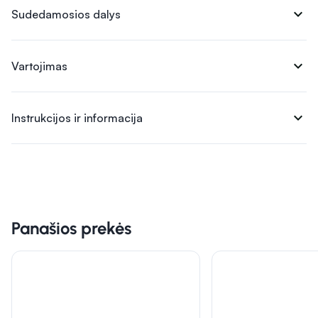
expand_more
Sudedamosios dalys
expand_more
Vartojimas
expand_more
Instrukcijos ir informacija
Panašios prekės