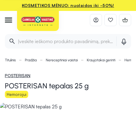
KOSMETIKOS MĖNUO: nuolaidos iki -50%!
Įveskite ieškomo produkto pavadinimą, prekės ženklą ir 
Titulinis
Pradžia
Nereceptiniai vaistai
Kraujotakai gerinti
Hemoro
POSTERISAN
POSTERISAN tepalas 25 g
Hemorojui