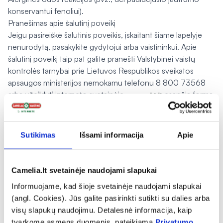
konservantui fenoliui).
Pranešimas apie šalutinį poveikį
Jeigu pasireiškė šalutinis poveikis, įskaitant šiame lapelyje
nenurodytą, pasakykite gydytojui arba vaistininkui. Apie
šalutinį poveikį taip pat galite pranešti Valstybinei vaistų
kontrolės tarnybai prie Lietuvos Respublikos sveikatos
apsaugos ministerijos nemokamu telefonu 8 800 73568
arba užpildyti interneto svetainėje
esančią formą
www.vvkt.lt
ir pateikti ją Valstybinei vaistų kontrolės tarnybai prie
Lietuvos Respublikos sveikatos apsaugos ministerijos vienu
iš šių būdų: raštu (adresu Žirmūnų g. 139A, LT-09120
Sutikimas
Išsami informacija
Apie
Vilnius), nemokamu fakso numeriu 8 800 20131, el. paštu
, taip pat per Valstybinės vaistų
NepageidaujamaR@vvkt.lt
kontrolės tarnybos prie Lietuvos Respublikos sveikatos
Camelia.lt svetainėje naudojami slapukai
apsaugos ministerijos interneto svetainę (adresu
Informuojame, kad šioje svetainėje naudojami slapukai
). Pranešdami apie šalutinį poveikį galite
http://www.vvkt.lt
(angl. Cookies). Jūs galite pasirinkti sutikti su dalies arba
mums padėti gauti daugiau informacijos apie šio vaisto
visų slapukų naudojimu. Detalesnė informacija, kaip
saugumą.
tvarkome asmens duomenis, pateikiama
Privatumo