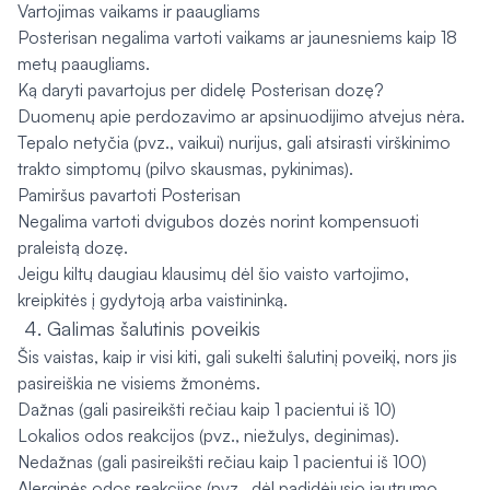
Vartojimas vaikams ir paaugliams
Posterisan negalima vartoti vaikams ar jaunesniems kaip 18
metų paaugliams.
Ką daryti pavartojus per didelę Posterisan dozę?
Duomenų apie perdozavimo ar apsinuodijimo atvejus nėra.
Tepalo netyčia (pvz., vaikui) nurijus, gali atsirasti virškinimo
trakto simptomų (pilvo skausmas, pykinimas).
Pamiršus pavartoti Posterisan
Negalima vartoti dvigubos dozės norint kompensuoti
praleistą dozę.
Jeigu kiltų daugiau klausimų dėl šio vaisto vartojimo,
kreipkitės į gydytoją arba vaistininką.
Galimas šalutinis poveikis
Šis vaistas, kaip ir visi kiti, gali sukelti šalutinį poveikį, nors jis
pasireiškia ne visiems žmonėms.
Dažnas (gali pasireikšti rečiau kaip 1 pacientui iš 10)
Lokalios odos reakcijos (pvz., niežulys, deginimas).
Nedažnas (gali pasireikšti rečiau kaip 1 pacientui iš 100)
Alerginės odos reakcijos (pvz., dėl padidėjusio jautrumo