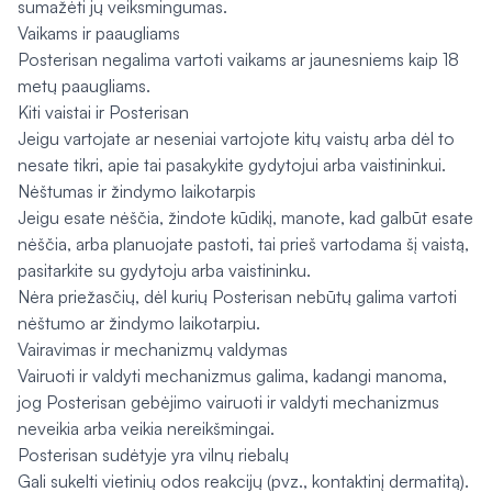
sumažėti jų veiksmingumas.
Vaikams ir paaugliams
Posterisan negalima vartoti vaikams ar jaunesniems kaip 18
metų paaugliams.
Kiti vaistai ir Posterisan
Jeigu vartojate ar neseniai vartojote kitų vaistų arba dėl to
nesate tikri, apie tai pasakykite gydytojui arba vaistininkui.
Nėštumas ir žindymo laikotarpis
Jeigu esate nėščia, žindote kūdikį, manote, kad galbūt esate
nėščia, arba planuojate pastoti, tai prieš vartodama šį vaistą,
pasitarkite su gydytoju arba vaistininku.
Nėra priežasčių, dėl kurių Posterisan nebūtų galima vartoti
nėštumo ar žindymo laikotarpiu.
Vairavimas ir mechanizmų valdymas
Vairuoti ir valdyti mechanizmus galima, kadangi manoma,
jog Posterisan gebėjimo vairuoti ir valdyti mechanizmus
neveikia arba veikia nereikšmingai.
Posterisan sudėtyje yra vilnų riebalų
Gali sukelti vietinių odos reakcijų (pvz., kontaktinį dermatitą).