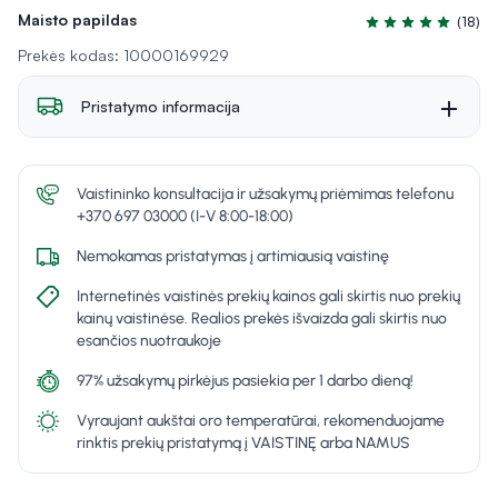
Maisto papildas
(18)
Įvertinimas 4.8 iš
Prekės kodas: 10000169929
Pristatymo informacija
Vaistininko konsultacija ir užsakymų priėmimas telefonu
+370 697 03000 (I-V 8:00-18:00)
Nemokamas pristatymas į artimiausią vaistinę
Internetinės vaistinės prekių kainos gali skirtis nuo prekių
kainų vaistinėse. Realios prekės išvaizda gali skirtis nuo
esančios nuotraukoje
97% užsakymų pirkėjus pasiekia per 1 darbo dieną!
Vyraujant aukštai oro temperatūrai, rekomenduojame
rinktis prekių pristatymą į VAISTINĘ arba NAMUS