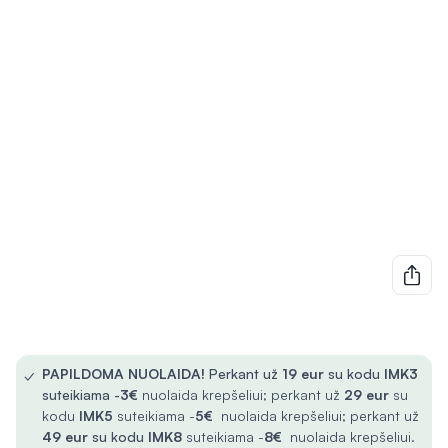
✓
PAPILDOMA NUOLAIDA!
Perkant už
19 eur
su kodu
IMK3
suteikiama -
3€
nuolaida krepšeliui; perkant už
29 eur
su
kodu
IMK5
suteikiama -
5€
nuolaida krepšeliui; perkant už
49 eur
su kodu
IMK8
suteikiama -
8€
nuolaida krepšeliui.