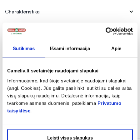
expand_more
Charakteristika
expand_more
Sudedamosios dalys
Sutikimas
Išsami informacija
Apie
expand_more
Vartojimas
Camelia.lt svetainėje naudojami slapukai
expand_more
Atsiliepimai (18)
Informuojame, kad šioje svetainėje naudojami slapukai
(angl. Cookies). Jūs galite pasirinkti sutikti su dalies arba
visų slapukų naudojimu. Detalesnė informacija, kaip
tvarkome asmens duomenis, pateikiama
Privatumo
taisyklėse
.
Panašios prekės
Leisti visus slapukus