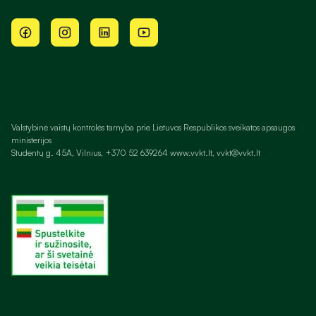
Valstybinė vaistų kontrolės tarnyba prie Lietuvos Respublikos sveikatos apsaugos
ministerijos
Studentų g. 45A, Vilnius, +370 52 639264 www.vvkt.lt, vvkt@vvkt.lt