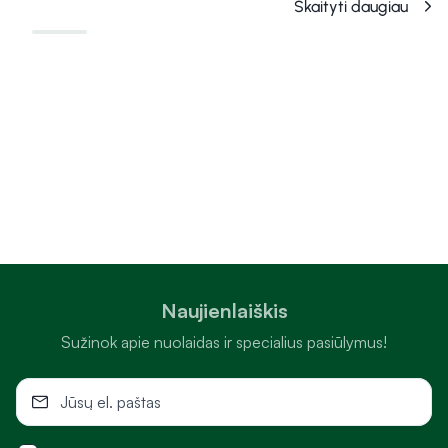
Skaityti daugiau
Naujienlaiškis
Sužinok apie nuolaidas ir specialius pasiūlymus!