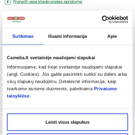
Pranešti apie klaidą prekės aprašyme
expand_more
Charakteristika
Sutikimas
Išsami informacija
Apie
expand_more
Sudedamosios dalys
Camelia.lt svetainėje naudojami slapukai
Informuojame, kad šioje svetainėje naudojami slapukai
expand_more
Vartojimas
(angl. Cookies). Jūs galite pasirinkti sutikti su dalies arba
visų slapukų naudojimu. Detalesnė informacija, kaip
tvarkome asmens duomenis, pateikiama
Privatumo
expand_more
Atsiliepimai (7)
taisyklėse
.
Leisti visus slapukus