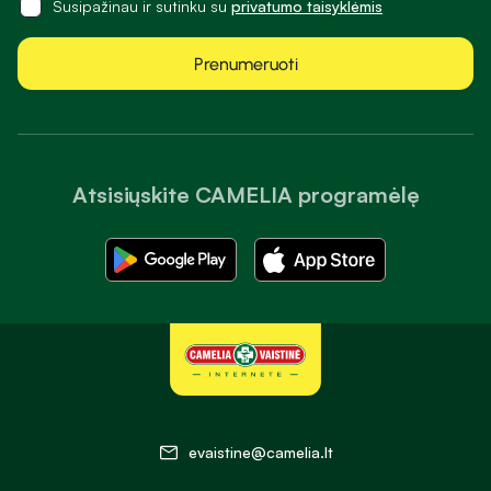
Susipažinau ir sutinku su
privatumo taisyklėmis
Prenumeruoti
Atsisiųskite CAMELIA programėlę
evaistine@camelia.lt