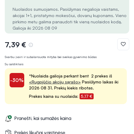
Nuolaidos sumuojamos. Pasiūlymas negalioja vaistams,
akcijai 1+1, pristatymo mokesčiui, dovanų kuponams. Vieno
pirkimo metu galima panaudoti tik vieną nuolaidos kodą.
Galioja iki 2026 08 09
7,39 €
Svarbu įvairi ir subalansuota mityba bei sveikas gyvenimo būdas
Su saldikliais
*Nuolaida galioja perkant bent 2 prekes iš
-30%
<Rugpjūčio akcijų sąrašo>
Pasiūlymo laikas iki
2026 08 31. Prekių kiekis ribotas.
Prekės kaina su nuolaida:
5,17 €
Pranešti, kai sumažės kaina
Prekės likučiai vaistinėse