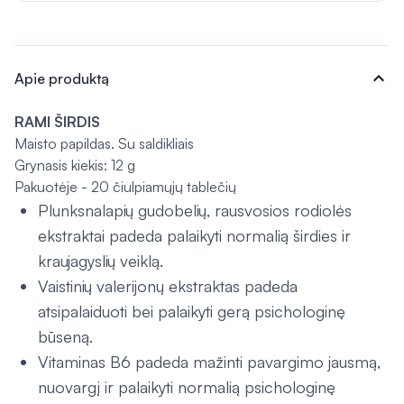
expand_more
Apie produktą
RAMI ŠIRDIS
Maisto papildas. Su saldikliais
Grynasis kiekis: 12 g
Pakuotėje - 20 čiulpiamųjų tablečių
Plunksnalapių gudobelių, rausvosios rodiolės
ekstraktai padeda palaikyti normalią širdies ir
kraujagyslių veiklą.
Vaistinių valerijonų ekstraktas padeda
atsipalaiduoti bei palaikyti gerą psichologinę
būseną.
Vitaminas B6 padeda mažinti pavargimo jausmą,
nuovargį ir palaikyti normalią psichologinę