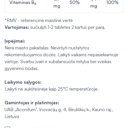
Vitaminas B
50%
100%
6
mg
mg
*RMV - referencinė maistinė vertė
Vartojimas:
sučiulpti 1-2 tabletes 2 kartus per parą.
Įspėjimai:
Nėra maisto pakaitalas. Neviršyti nustatytos
rekomenduojamos dozės. Laikyti vaikams nepasiekiamoje
vietoje. Svarbu įvairi ir subalansuota mityba bei sveikas
gyvenimo būdas.
Laikymo sąlygos:
Laikyti ne aukštesnėje kaip 25°C temperatūroje.
Gamintojas ir platintojas:
UAB „Aconitum", Inovacijų g. 4, Biruliškių k., Kauno raj.,
Lietuva