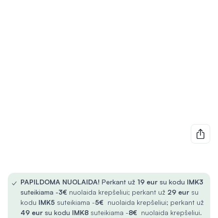
✓
PAPILDOMA NUOLAIDA!
Perkant už
19 eur
su kodu
IMK3
suteikiama -
3€
nuolaida krepšeliui; perkant už
29 eur
su
kodu
IMK5
suteikiama -
5€
nuolaida krepšeliui; perkant už
49 eur
su kodu
IMK8
suteikiama -
8€
nuolaida krepšeliui.