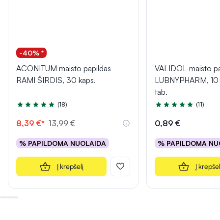
-40% *
ACONITUM maisto papildas
VALIDOL maisto pa
RAMI ŠIRDIS, 30 kaps.
LUBNYPHARM, 10 p
tab.
(18)
(11)
Įvertinimas 4.8 iš 5
Įvertinimas 5.0 iš 5
8,39 €*
13,99 €
0,89 €
% PAPILDOMA NUOLAIDA
% PAPILDOMA NU
Į krepšelį
Į krepšel