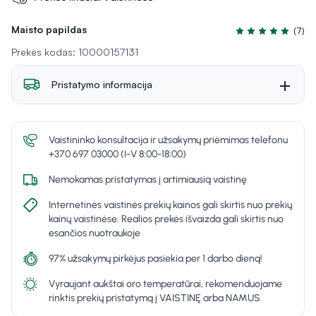
Maisto papildas
(7)
Įvertinimas 4.9 iš
Prekės kodas: 10000157131
Pristatymo informacija
Vaistininko konsultacija ir užsakymų priėmimas telefonu
+370 697 03000 (I-V 8:00-18:00)
Nemokamas pristatymas į artimiausią vaistinę
Internetinės vaistinės prekių kainos gali skirtis nuo prekių
kainų vaistinėse. Realios prekės išvaizda gali skirtis nuo
esančios nuotraukoje
97% užsakymų pirkėjus pasiekia per 1 darbo dieną!
Vyraujant aukštai oro temperatūrai, rekomenduojame
rinktis prekių pristatymą į VAISTINĘ arba NAMUS