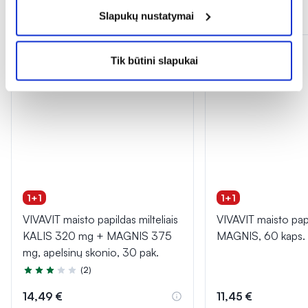
Panašios prekės
Slapukų nustatymai
Tik būtini slapukai
1+1
1+1
VIVAVIT maisto papildas milteliais
VIVAVIT maisto pap
KALIS 320 mg + MAGNIS 375
MAGNIS, 60 kaps.
mg, apelsinų skonio, 30 pak.
(2)
Įvertinimas 3.0 iš 5
14,49 €
11,45 €