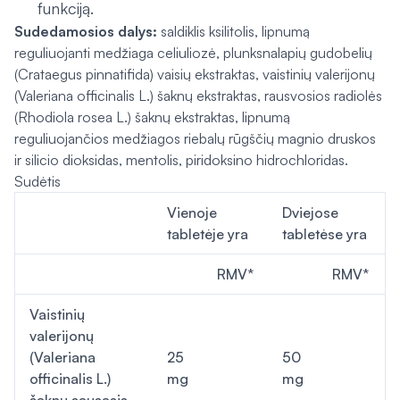
funkciją.
Sudedamosios dalys:
saldiklis ksilitolis, lipnumą
reguliuojanti medžiaga celiuliozė, plunksnalapių gudobelių
(
Crataegus pinnatifida
) vaisių ekstraktas, vaistinių valerijonų
(
Valeriana officinalis L.
) šaknų ekstraktas, rausvosios radiolės
(
Rhodiola rosea L.
) šaknų ekstraktas, lipnumą
reguliuojančios medžiagos riebalų rūgščių magnio druskos
ir silicio dioksidas, mentolis, piridoksino hidrochloridas.
Sudėtis
Vienoje
Dviejose
tabletėje yra
tabletėse yra
RMV*
RMV*
Vaistinių
valerijonų
(Valeriana
25
50
officinalis L.)
mg
mg