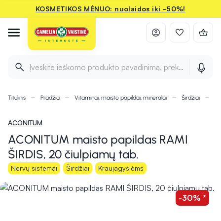
KOSMETIKOS MĖNUO: nuolaidos iki -50%!
Įveskite ieškomo produkto pavadinimą, prekės ženklą ir 
Titulinis
Pradžia
Vitaminai, maisto papildai, mineralai
Širdžiai
AC
ACONITUM
ACONITUM maisto papildas RAMI
ŠIRDIS, 20 čiulpiamų tab.
Nervų sistemai
Širdžiai
Kraujagyslėms
-30% *