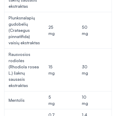
šaknų sausasis
ekstraktas
Plunksnalapių
gudobelių
25
50
(Crataegus
mg
mg
pinnatifida)
vaisių ekstraktas
Rausvosios
rodiolės
(Rhodiola rosea
15
30
L.) šaknų
mg
mg
sausasis
ekstraktas
5
10
Mentolis
mg
mg
0,7
1,4