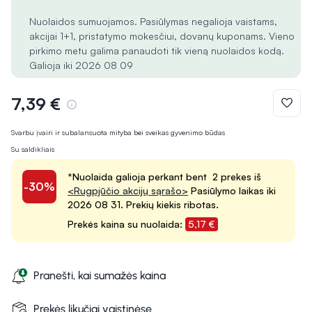
Nuolaidos sumuojamos. Pasiūlymas negalioja vaistams,
akcijai 1+1, pristatymo mokesčiui, dovanų kuponams. Vieno
pirkimo metu galima panaudoti tik vieną nuolaidos kodą.
Galioja iki 2026 08 09
7,39 €
Svarbu įvairi ir subalansuota mityba bei sveikas gyvenimo būdas
Su saldikliais
*Nuolaida galioja perkant bent 2 prekes iš
-30%
<Rugpjūčio akcijų sąrašo>
Pasiūlymo laikas iki
2026 08 31. Prekių kiekis ribotas.
Prekės kaina su nuolaida:
5,17 €
Pranešti, kai sumažės kaina
Prekės likučiai vaistinėse