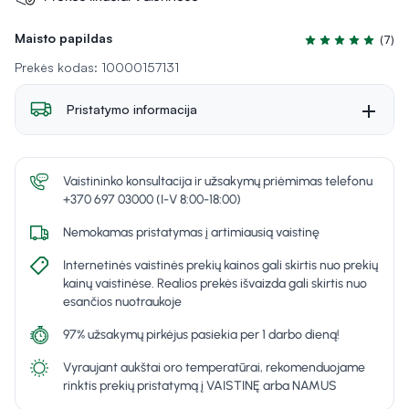
Maisto papildas
(7)
Įvertinimas 4.9 iš
Prekės kodas: 10000157131
Pristatymo informacija
Vaistininko konsultacija ir užsakymų priėmimas telefonu
+370 697 03000 (I-V 8:00-18:00)
Nemokamas pristatymas į artimiausią vaistinę
Internetinės vaistinės prekių kainos gali skirtis nuo prekių
kainų vaistinėse. Realios prekės išvaizda gali skirtis nuo
esančios nuotraukoje
97% užsakymų pirkėjus pasiekia per 1 darbo dieną!
Vyraujant aukštai oro temperatūrai, rekomenduojame
rinktis prekių pristatymą į VAISTINĘ arba NAMUS