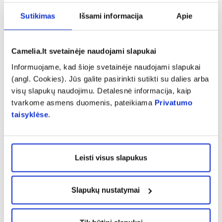
Sutikimas
Išsami informacija
Apie
Atsiliepimą gali palikti tik prekę įsigiję klientai
Camelia.lt svetainėje naudojami slapukai
Informuojame, kad šioje svetainėje naudojami slapukai
(angl. Cookies). Jūs galite pasirinkti sutikti su dalies arba
visų slapukų naudojimu. Detalesnė informacija, kaip
Rasa
tvarkome asmens duomenis, pateikiama
Privatumo
Veikia, ramina.
taisyklėse
.
Leisti visus slapukus
Jurgita
Ankščiau lašiukus pirkdavau, kad numuščiau pulsą, šis
Slapukų nustatymai
variantas- patogesnis ;)