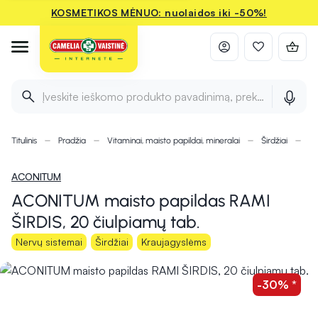
KOSMETIKOS MĖNUO: nuolaidos iki -50%!
Įveskite ieškomo produkto pavadinimą, prekės ženklą ir 
Titulinis
Pradžia
Vitaminai, maisto papildai, mineralai
Širdžiai
AC
ACONITUM
ACONITUM maisto papildas RAMI
ŠIRDIS, 20 čiulpiamų tab.
Nervų sistemai
Širdžiai
Kraujagyslėms
-30% *