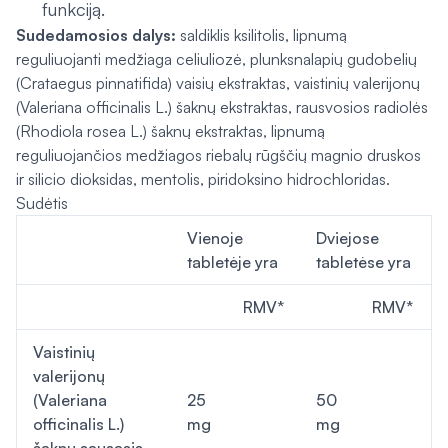
funkciją.
Sudedamosios dalys:
saldiklis ksilitolis, lipnumą
reguliuojanti medžiaga celiuliozė, plunksnalapių gudobelių
(
Crataegus pinnatifida
) vaisių ekstraktas, vaistinių valerijonų
(
Valeriana officinalis L.
) šaknų ekstraktas, rausvosios radiolės
(
Rhodiola rosea L.
) šaknų ekstraktas, lipnumą
reguliuojančios medžiagos riebalų rūgščių magnio druskos
ir silicio dioksidas, mentolis, piridoksino hidrochloridas.
Sudėtis
Vienoje
Dviejose
tabletėje yra
tabletėse yra
RMV*
RMV*
Vaistinių
valerijonų
(Valeriana
25
50
officinalis L.)
mg
mg