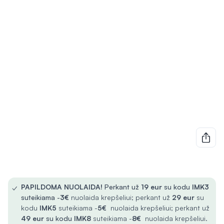
✓
PAPILDOMA NUOLAIDA!
Perkant už
19 eur
su kodu
IMK3
suteikiama -
3€
nuolaida krepšeliui; perkant už
29 eur
su
kodu
IMK5
suteikiama -
5€
nuolaida krepšeliui; perkant už
49 eur
su kodu
IMK8
suteikiama -
8€
nuolaida krepšeliui.