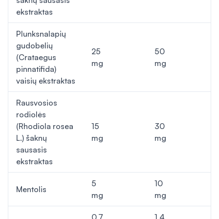
šaknų sausasis
ekstraktas
Plunksnalapių
gudobelių
25
50
(Crataegus
mg
mg
pinnatifida)
vaisių ekstraktas
Rausvosios
rodiolės
(Rhodiola rosea
15
30
L.) šaknų
mg
mg
sausasis
ekstraktas
5
10
Mentolis
mg
mg
0,7
1,4