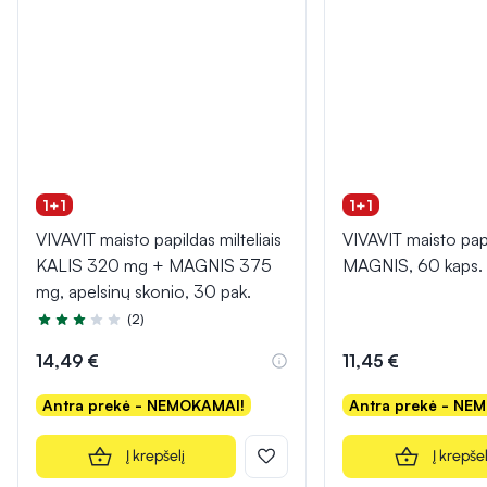
1+1
1+1
VIVAVIT maisto papildas milteliais
VIVAVIT maisto pap
KALIS 320 mg + MAGNIS 375
MAGNIS, 60 kaps.
mg, apelsinų skonio, 30 pak.
(2)
Įvertinimas 3.0 iš 5
14,49 €
11,45 €
Antra prekė - NEMOKAMAI!
Antra prekė - NE
Į krepšelį
Į krepšel