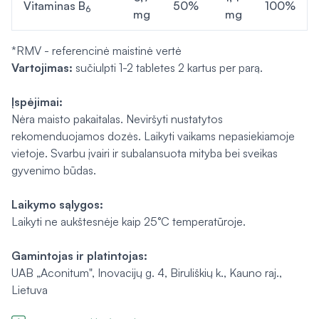
Vitaminas B
50%
100%
6
mg
mg
*RMV - referencinė maistinė vertė
Vartojimas:
sučiulpti 1-2 tabletes 2 kartus per parą.
Įspėjimai:
Nėra maisto pakaitalas. Neviršyti nustatytos
rekomenduojamos dozės. Laikyti vaikams nepasiekiamoje
vietoje. Svarbu įvairi ir subalansuota mityba bei sveikas
gyvenimo būdas.
Laikymo sąlygos:
Laikyti ne aukštesnėje kaip 25°C temperatūroje.
Gamintojas ir platintojas:
UAB „Aconitum", Inovacijų g. 4, Biruliškių k., Kauno raj.,
Lietuva