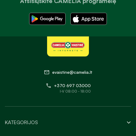
Atsisiųskite CAMELIA programėlę
evaistine@camelia.lt
+370 697 03000
I-V 08:00 - 18:00
KATEGORIJOS