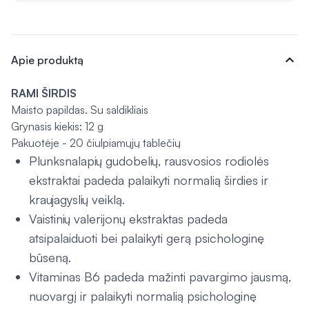
expand_more
Apie produktą
RAMI ŠIRDIS
Maisto papildas. Su saldikliais
Grynasis kiekis: 12 g
Pakuotėje - 20 čiulpiamųjų tablečių
Plunksnalapių gudobelių, rausvosios rodiolės
ekstraktai padeda palaikyti normalią širdies ir
kraujagyslių veiklą.
Vaistinių valerijonų ekstraktas padeda
atsipalaiduoti bei palaikyti gerą psichologinę
būseną.
Vitaminas B6 padeda mažinti pavargimo jausmą,
nuovargį ir palaikyti normalią psichologinę