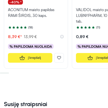
-40% *
ACONITUM maisto papildas
VALIDOL maisto pa
RAMI ŠIRDIS, 30 kaps.
LUBNYPHARM, 10 p
tab.
(18)
(11)
Įvertinimas 4.8 iš 5
Įvertinimas 5.0 iš 5
8,39 €*
13,99 €
0,89 €
% PAPILDOMA NUOLAIDA
% PAPILDOMA NU
Į krepšelį
Į krepšel
Susiję straipsniai