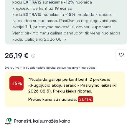
kodu
EXTRA12
suteikiama -
12%
nuolaida
krepšeliui; perkant už
19 eur
su
kodu
EXTRA15
suteikiama
-15%
nuolaida krepšeliui;
Nuolaidos sumuojamos. Pasiūlymas negalioja vaistams,
akcijai 1+1, pristatymo mokesčiui, dovanų kuponams.
Vieno pirkimo metu galima panaudoti tik vieną nuolaidos
kodą. Galioja iki 2026 08 17
25,19 €
Svarbu įvairi ir subalansuota mityba bei sveikas gyvenimo būdas
*Nuolaida galioja perkant bent 2 prekes iš
-15%
<Rugpjūčio akcijų sąrašo>
Pasiūlymo laikas iki
2026 08 31. Prekių kiekis ribotas.
Prekės kaina su nuolaida:
21,41 €
Pranešti, kai sumažės kaina