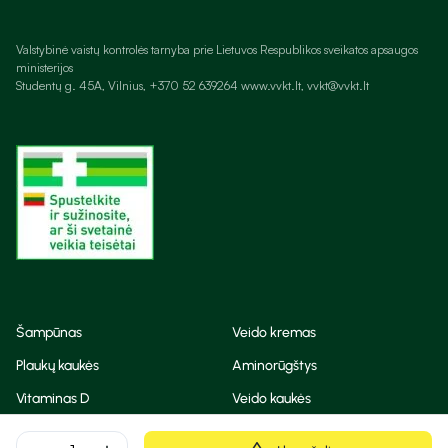
Valstybinė vaistų kontrolės tarnyba prie Lietuvos Respublikos sveikatos apsaugos
ministerijos
Studentų g. 45A, Vilnius, +370 52 639264 www.vvkt.lt, vvkt@vvkt.lt
Šampūnas
Veido kremas
Plaukų kaukės
Aminorūgštys
Vitaminas D
Veido kaukės
Korėjietiška kosmetika
Eteriniai aliejai