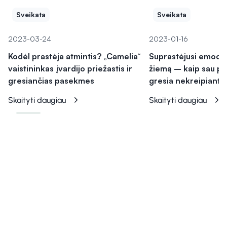
Sveikata
Sveikata
2023-03-24
2023-01-16
Kodėl prastėja atmintis? „Camelia“
Suprastėjusi emocin
vaistininkas įvardijo priežastis ir
žiemą – kaip sau pad
gresiančias pasekmes
gresia nekreipiant į
Skaityti daugiau
Skaityti daugiau