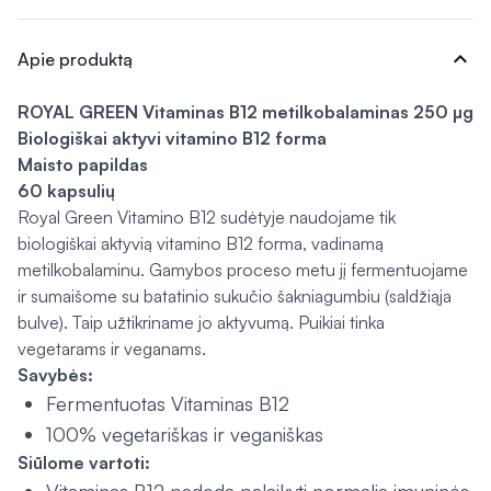
expand_more
Apie produktą
ROYAL GREEN Vitaminas B12 metilkobalaminas 250 µg
Biologiškai aktyvi vitamino B12 forma
Maisto papildas
60 kapsulių
Royal Green Vitamino B12 sudėtyje naudojame tik
biologiškai aktyvią vitamino B12 forma, vadinamą
metilkobalaminu. Gamybos proceso metu jį fermentuojame
ir sumaišome su batatinio sukučio šakniagumbiu (saldžiąja
bulve). Taip užtikriname jo aktyvumą. Puikiai tinka
vegetarams ir veganams.
Savybės:
Fermentuotas Vitaminas B12
100% vegetariškas ir veganiškas
Siūlome vartoti: