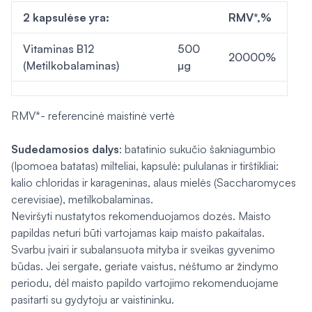
2 kapsulėse yra:
RMV*,
%
Vitaminas B12
500
20000%
(Metilkobalaminas)
µg
RMV*- referencinė maistinė vertė
Sudedamosios dalys
: batatinio sukučio šakniagumbio
(Ipomoea batatas) milteliai, kapsulė: pululanas ir tirštikliai:
kalio chloridas ir karageninas, alaus mielės (Saccharomyces
cerevisiae), metilkobalaminas.
Neviršyti nustatytos rekomenduojamos dozės. Maisto
papildas neturi būti vartojamas kaip maisto pakaitalas.
Svarbu įvairi ir subalansuota mityba ir sveikas gyvenimo
būdas. Jei sergate, geriate vaistus, nėštumo ar žindymo
periodu, dėl maisto papildo vartojimo rekomenduojame
pasitarti su gydytoju ar vaistininku.