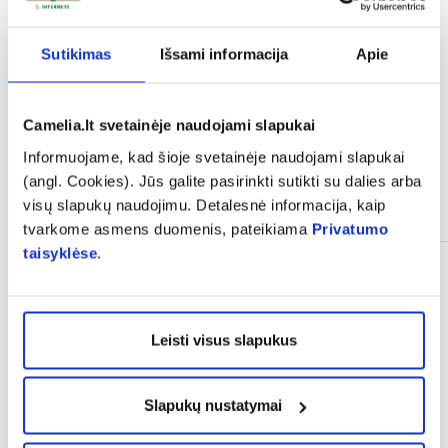
expand_more
Atsiliepimai
Sutikimas
Išsami informacija
Apie
Camelia.lt svetainėje naudojami slapukai
Informuojame, kad šioje svetainėje naudojami slapukai
(angl. Cookies). Jūs galite pasirinkti sutikti su dalies arba
Panašios prekės
visų slapukų naudojimu. Detalesnė informacija, kaip
tvarkome asmens duomenis, pateikiama
Privatumo
taisyklėse
.
Tik internete
Leisti visus slapukus
Slapukų nustatymai