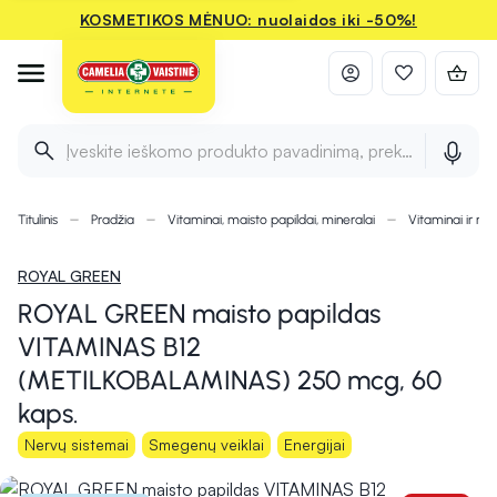
KOSMETIKOS MĖNUO: nuolaidos iki -50%!
Įveskite ieškomo produkto pavadinimą, prekės ženklą ir 
Titulinis
Pradžia
Vitaminai, maisto papildai, mineralai
Vitaminai ir min
ROYAL GREEN
ROYAL GREEN maisto papildas
VITAMINAS B12
(METILKOBALAMINAS) 250 mcg, 60
kaps.
Nervų sistemai
Smegenų veiklai
Energijai