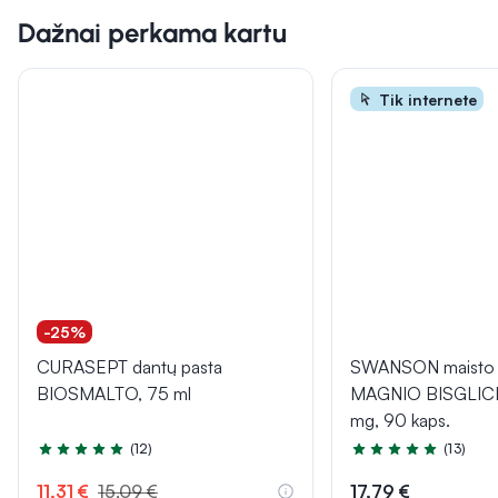
Dažnai perkama kartu
Tik internete
-25%
CURASEPT dantų pasta
SWANSON maisto p
BIOSMALTO, 75 ml
MAGNIO BISGLIC
mg, 90 kaps.
(12)
(13)
Įvertinimas 5.0 iš 5
Įvertinimas 4.8 iš 5
11,31 €
15,09 €
17,79 €