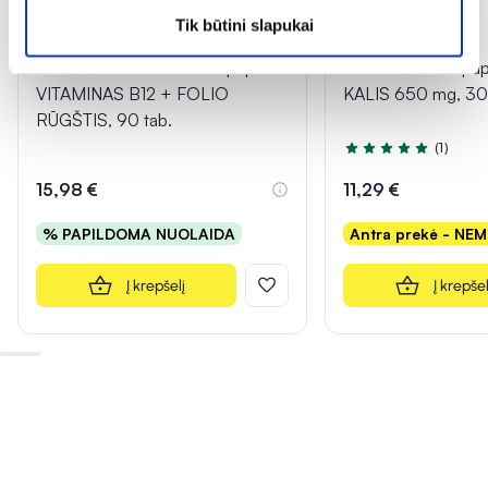
Tik būtini slapukai
1+1
GAMTOS NAMAI maisto papildas
VIVAVIT maisto papi
VITAMINAS B12 + FOLIO
KALIS 650 mg, 30
RŪGŠTIS, 90 tab.
(1)
Įvertinimas 5.0 iš 5
15,98 €
11,29 €
% PAPILDOMA NUOLAIDA
Antra prekė - NE
Į krepšelį
Į krepšel