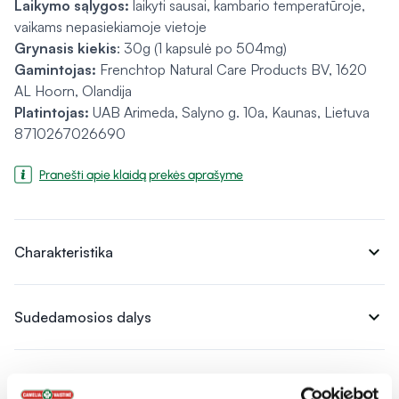
Laikymo sąlygos:
laikyti sausai, kambario temperatūroje,
vaikams nepasiekiamoje vietoje
Grynasis kiekis
: 30g (1 kapsulė po 504mg)
Gamintojas:
Frenchtop Natural Care Products BV, 1620
AL Hoorn, Olandija
Platintojas:
UAB Arimeda, Salyno g. 10a, Kaunas, Lietuva
8710267026690
Pranešti apie klaidą prekės aprašyme
expand_more
Charakteristika
expand_more
Sudedamosios dalys
expand_more
Vartojimas