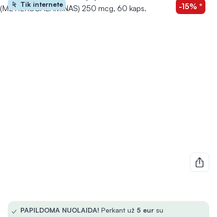
Tik internete
-15% *
✓
PAPILDOMA NUOLAIDA!
Perkant už
5
eur
su