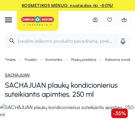
KOSMETIKOS MĖNUO: nuolaidos iki -50%!
Įveskite ieškomo produkto pavadinimą, prekės ženklą ir 
Titulinis
Pradžia
Kosmetika
Plaukų priežiūrai
Balzamai, kondicion
SACHAJUAN
SACHAJUAN plaukų kondicionierius
suteikiantis apimties, 250 ml
-35%