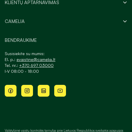
KLIENTŲ APTARNAVIMAS
CAMELIA
BENDRAUKIME
Susisiekite su mumis:
El. p.:
evaistine@camelia.lt
Tel. nr.:
+370 697 03000
I-V 08:00 - 18:00
Valstybinė vaistų kontrolės tarnyba prie Lietuvos Respublikos sveikatos apsaugos