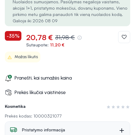
Nuolaidos sumuojamos. Pasiūlymas negalioja vaistams,
akcijai 1+1, pristatymo mokesčiui, dovanų kuponams. Vieno
pirkimo metu galima panaudoti tik vieną nuolaidos kodą.
Galioja iki 2026 08 09
-35%
20,78 €
31,98 €
Sutaupote:
11,20 €
Mažas likutis
Pranešti, kai sumažės kaina
Prekės likučiai vaistinėse
Kosmetika
Įvertinimas 0 i
Prekės kodas: 10000321077
Pristatymo informacija