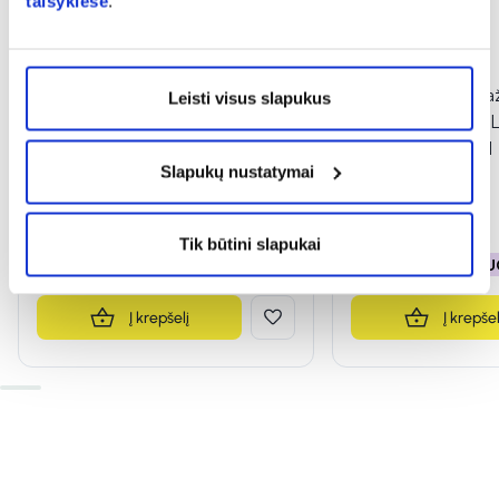
taisyklėse
.
-50%
-50%
BIOCLIN kasdieninis plaukų
BIOCLIN kaukė da
Leisti visus slapukus
serumas BIO ARGAN, 100 ml
plaukams BIO CO
PROTECT, 100 ml
Slapukų nustatymai
9,49 €
18,99 €
3,99 €
7,99 €
Tik būtini slapukai
% PAPILDOMA NUOLAIDA
% PAPILDOMA NU
Į krepšelį
Į krepšel