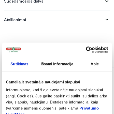
expand_more
Sudedamosios dalys
expand_more
Atsiliepimai
Panašios prekės
Sutikimas
Išsami informacija
Apie
Camelia.lt svetainėje naudojami slapukai
Informuojame, kad šioje svetainėje naudojami slapukai
(angl. Cookies). Jūs galite pasirinkti sutikti su dalies arba
visų slapukų naudojimu. Detalesnė informacija, kaip
tvarkome asmens duomenis, pateikiama
Privatumo