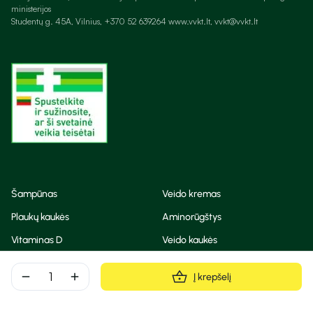
ministerijos
Studentų g. 45A, Vilnius, +370 52 639264 www.vvkt.lt, vvkt@vvkt.lt
Šampūnas
Veido kremas
Plaukų kaukės
Aminorūgštys
Vitaminas D
Veido kaukės
Korėjietiška kosmetika
Eteriniai aliejai
remove
add
Į krepšelį
Dezodorantas
BB ir CC kremas