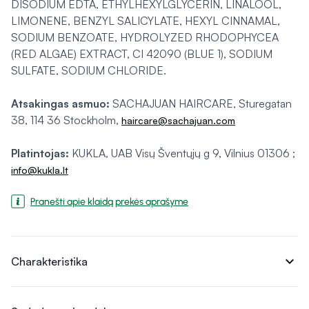
DISODIUM EDTA, ETHYLHEXYLGLYCERIN, LINALOOL,
LIMONENE, BENZYL SALICYLATE, HEXYL CINNAMAL,
SODIUM BENZOATE, HYDROLYZED RHODOPHYCEA
(RED ALGAE) EXTRACT, CI 42090 (BLUE 1), SODIUM
SULFATE, SODIUM CHLORIDE.
Atsakingas asmuo:
SACHAJUAN HAIRCARE, Sturegatan
38, 114 36 Stockholm,
haircare@sachajuan.com
Platintojas:
KUKLA, UAB Visų Šventųjų g 9, Vilnius 01306 ;
info@kukla.lt
Pranešti apie klaidą prekės aprašyme
expand_more
Charakteristika