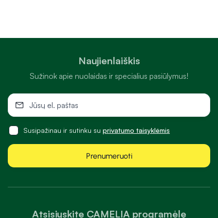
Naujienlaiškis
Sužinok apie nuolaidas ir specialius pasiūlymus!
Susipažinau ir sutinku su
privatumo taisyklėmis
Prenumeruoti
Atsisiųskite CAMELIA programėlę