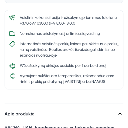
Vaistininko konsultacija ir užsakymų priėmimas telefonu
+370 697 03000 (I-V 8:00-18:00)
Nemokamas pristatymas į artimiausią vaistinę
Internetinės vaistinės prekių kainos gali skirtis nuo prekių
kainų vaistinėse. Realios prekės išvaizda gali skirtis nuo
esančios nuotraukoje
97% užsakymų pirkėjus pasiekia per 1 darbo dieną!
Vyraujant aukštai oro temperatūrai, rekomenduojame
rinktis prekių pristatymą į VAISTINĘ arba NAMUS
expand_more
Apie produktą
SACHAJUAN, kondicionierius suteikiantis apimties,