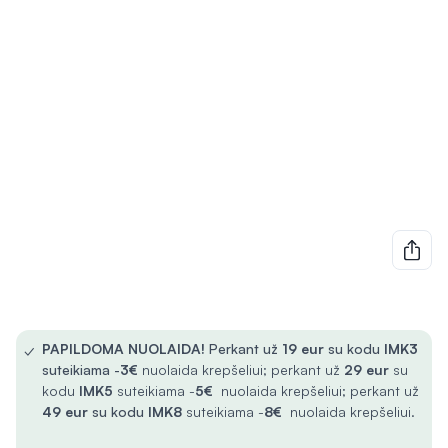
✓
PAPILDOMA NUOLAIDA!
Perkant už
19 eur
su kodu
IMK3
suteikiama -
3€
nuolaida krepšeliui; perkant už
29 eur
su
kodu
IMK5
suteikiama -
5€
nuolaida krepšeliui; perkant už
49 eur
su kodu
IMK8
suteikiama -
8€
nuolaida krepšeliui.