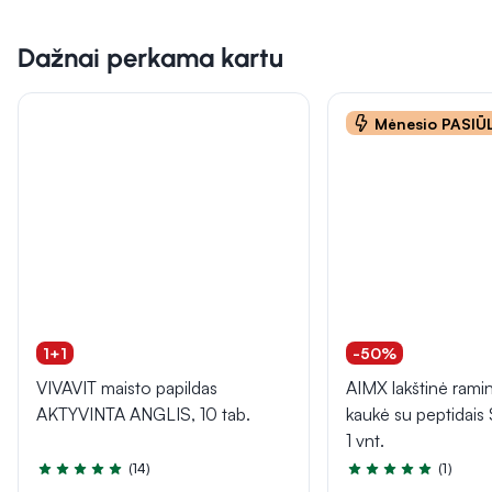
Dažnai perkama kartu
Mėnesio PASI
1+1
-50%
VIVAVIT maisto papildas
AIMX lakštinė rami
AKTYVINTA ANGLIS, 10 tab.
kaukė su peptida
1 vnt.
(14)
(1)
Įvertinimas 5.0 iš 5
Įvertinimas 5.0 iš 5