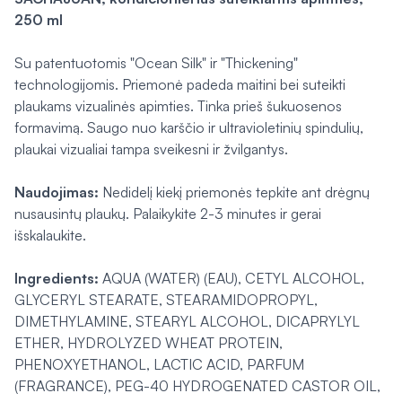
250 ml
Su patentuotomis "Ocean Silk" ir "Thickening"
technologijomis. Priemonė padeda maitini bei suteikti
plaukams vizualinės apimties. Tinka prieš šukuosenos
formavimą. Saugo nuo karščio ir ultravioletinių spindulių,
plaukai vizualiai tampa sveikesni ir žvilgantys.
Naudojimas:
Nedidelį kiekį priemonės tepkite ant drėgnų
nusausintų plaukų. Palaikykite 2-3 minutes ir gerai
išskalaukite.
Ingredients:
AQUA (WATER) (EAU), CETYL ALCOHOL,
GLYCERYL STEARATE, STEARAMIDOPROPYL,
DIMETHYLAMINE, STEARYL ALCOHOL, DICAPRYLYL
ETHER, HYDROLYZED WHEAT PROTEIN,
PHENOXYETHANOL, LACTIC ACID, PARFUM
(FRAGRANCE), PEG-40 HYDROGENATED CASTOR OIL,