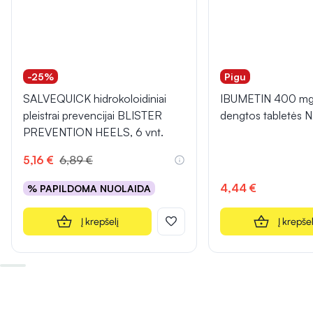
-25%
Pigu
SALVEQUICK hidrokoloidiniai
IBUMETIN 400 mg 
pleistrai prevencijai BLISTER
dengtos tabletės 
PREVENTION HEELS, 6 vnt.
5,16 €
6,89 €
4,44 €
% PAPILDOMA NUOLAIDA
Į krepšelį
Į krepšel