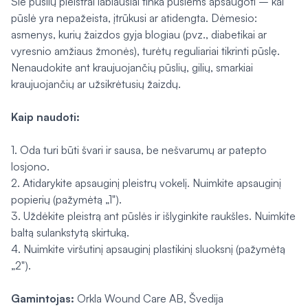
Šie pūslių pleistrai labiausiai tinka pūslėms apsaugoti – kai
pūslė yra nepažeista, įtrūkusi ar atidengta. Dėmesio:
asmenys, kurių žaizdos gyja blogiau (pvz., diabetikai ar
vyresnio amžiaus žmonės), turėtų reguliariai tikrinti pūslę.
Nenaudokite ant kraujuojančių pūslių, gilių, smarkiai
kraujuojančių ar užsikrėtusių žaizdų.
Kaip naudoti:
1. Oda turi būti švari ir sausa, be nešvarumų ar patepto
losjono.
2. Atidarykite apsauginį pleistrų vokelį. Nuimkite apsauginį
popierių (pažymėtą „1").
3. Uždėkite pleistrą ant pūslės ir išlyginkite raukšles. Nuimkite
baltą sulankstytą skirtuką.
4. Nuimkite viršutinį apsauginį plastikinį sluoksnį (pažymėtą
„2").
Gamintojas:
Orkla Wound Care AB, Švedija