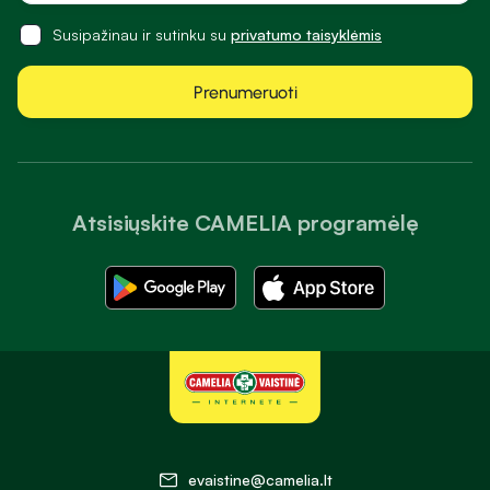
Susipažinau ir sutinku su
privatumo taisyklėmis
Prenumeruoti
Atsisiųskite CAMELIA programėlę
evaistine@camelia.lt