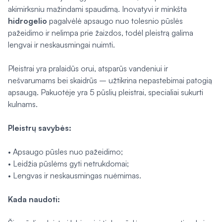
akimirksniu mažindami spaudimą. Inovatyvi ir minkšta
hidrogelio
pagalvėlė apsaugo nuo tolesnio pūslės
pažeidimo ir nelimpa prie žaizdos, todėl pleistrą galima
lengvai ir neskausmingai nuimti.
Pleistrai yra pralaidūs orui, atsparūs vandeniui ir
nešvarumams bei skaidrūs – užtikrina nepastebimai patogią
apsaugą. Pakuotėje yra 5 pūslių pleistrai, specialiai sukurti
kulnams.
Pleistrų savybės:
• Apsaugo pūsles nuo pažeidimo;
• Leidžia pūslėms gyti netrukdomai;
• Lengvas ir neskausmingas nuėmimas.
Kada naudoti: