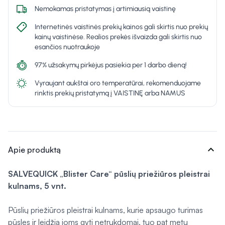
Nemokamas pristatymas į artimiausią vaistinę
Internetinės vaistinės prekių kainos gali skirtis nuo prekių
kainų vaistinėse. Realios prekės išvaizda gali skirtis nuo
esančios nuotraukoje
97% užsakymų pirkėjus pasiekia per 1 darbo dieną!
Vyraujant aukštai oro temperatūrai, rekomenduojame
rinktis prekių pristatymą į VAISTINĘ arba NAMUS
expand_more
Apie produktą
SALVEQUICK „Blister Care“ pūslių priežiūros pleistrai
kulnams, 5 vnt.
Pūslių priežiūros pleistrai kulnams, kurie apsaugo turimas
pūsles ir leidžia joms gyti netrukdomai, tuo pat metu