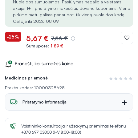
Nuolaidos sumuojamos. Pasiūlymas negalioja vaistams,
akcijai 1+1, pristatymo mokesčiui, dovanų kuponams. Vieno
pirkimo metu galima panaudoti tik vieną nuolaidos kodą.
Galioja iki 2026 08 09
-25%
5,67 €
7,56 €
Sutaupote:
1,89 €
Pranešti, kai sumažės kaina
Medicinos priemonė
Įvertinimas 0 i
Prekės kodas: 10000328628
Pristatymo informacija
Vaistininko konsultacija ir užsakymų priėmimas telefonu
+370 697 03000 (I-V 8:00-18:00)