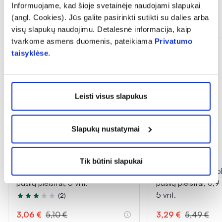
Informuojame, kad šioje svetainėje naudojami slapukai
(angl. Cookies). Jūs galite pasirinkti sutikti su dalies arba
Panašios prekės
visų slapukų naudojimu. Detalesnė informacija, kaip
tvarkome asmens duomenis, pateikiama
Privatumo
taisyklėse
.
Leisti visus slapukus
Slapukų nustatymai
-40%
-40%
Tik būtini slapukai
INGENCARE hidrokoloidiniai
INGENCARE hidroko
pūslių pleistrai, 5 vnt.
pūslių pleistrai, 6,
5 vnt.
(2)
Įvertinimas 3.0 iš 5
3,06 €
5,10 €
3,29 €
5,49 €