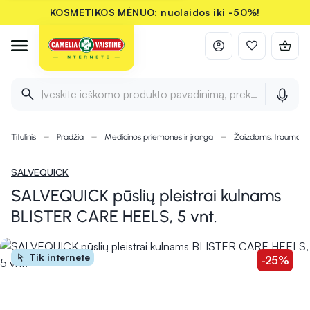
KOSMETIKOS MĖNUO: nuolaidos iki -50%!
Įveskite ieškomo produkto pavadinimą, prekės ženklą ir 
Titulinis
Pradžia
Medicinos priemonės ir įranga
Žaizdoms, traumom
SALVEQUICK
SALVEQUICK pūslių pleistrai kulnams
BLISTER CARE HEELS, 5 vnt.
Tik internete
-25%