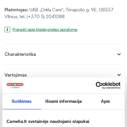
Platintojas:
UAB „Orkla Care“
,
Trinapolio g. 9E, 08337
VIlnius, tel. (+370 5) 2041088
Pranešti apie klaidą prekės aprašyme
expand_more
Charakteristika
expand_more
Vartojimas
expand_more
Atsiliepimai
Sutikimas
Išsami informacija
Apie
Camelia.lt svetainėje naudojami slapukai