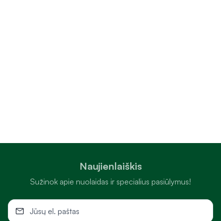
Naujienlaiškis
Sužinok apie nuolaidas ir specialius pasiūlymus!