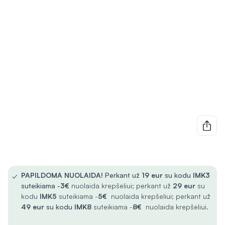
✓
PAPILDOMA NUOLAIDA!
Perkant už
19 eur
su kodu
IMK3
suteikiama -
3€
nuolaida krepšeliui; perkant už
29 eur
su
kodu
IMK5
suteikiama -
5€
nuolaida krepšeliui; perkant už
49 eur
su kodu
IMK8
suteikiama -
8€
nuolaida krepšeliui.