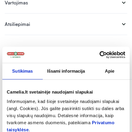
expand_more
Vartojimas
expand_more
Atsiliepimai
Panašios prekės
Sutikimas
Išsami informacija
Apie
Camelia.lt svetainėje naudojami slapukai
Informuojame, kad šioje svetainėje naudojami slapukai
(angl. Cookies). Jūs galite pasirinkti sutikti su dalies arba
visų slapukų naudojimu. Detalesnė informacija, kaip
tvarkome asmens duomenis, pateikiama
Privatumo
taisyklėse
.