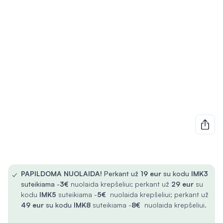
✓
PAPILDOMA NUOLAIDA!
Perkant už
19 eur
su kodu
IMK3
suteikiama -
3€
nuolaida krepšeliui; perkant už
29 eur
su
kodu
IMK5
suteikiama -
5€
nuolaida krepšeliui; perkant už
49 eur
su kodu
IMK8
suteikiama -
8€
nuolaida krepšeliui.