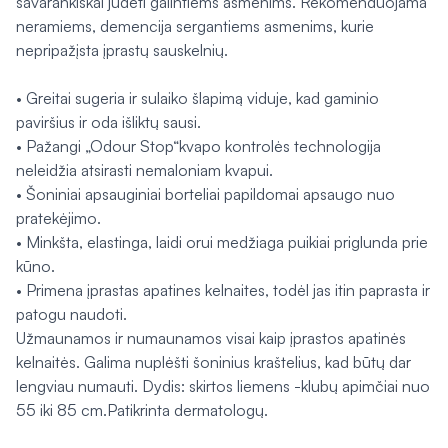
savarankiškai judėti galintiems asmenims. Rekomenduojama
neramiems, demencija sergantiems asmenims, kurie
nepripažįsta įprastų sauskelnių.
• Greitai sugeria ir sulaiko šlapimą viduje, kad gaminio
paviršius ir oda išliktų sausi.
• Pažangi „Odour Stop“kvapo kontrolės technologija
neleidžia atsirasti nemaloniam kvapui.
• Šoniniai apsauginiai borteliai papildomai apsaugo nuo
pratekėjimo.
• Minkšta, elastinga, laidi orui medžiaga puikiai priglunda prie
kūno.
• Primena įprastas apatines kelnaites, todėl jas itin paprasta ir
patogu naudoti.
Užmaunamos ir numaunamos visai kaip įprastos apatinės
kelnaitės. Galima nuplėšti šoninius kraštelius, kad būtų dar
lengviau numauti. Dydis: skirtos liemens -klubų apimčiai nuo
55 iki 85 cm.Patikrinta dermatologų.