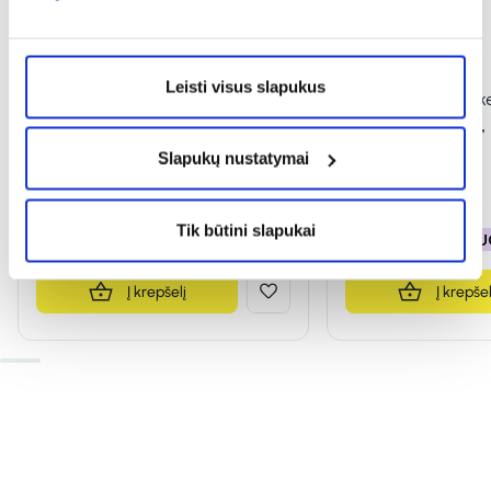
Leisti visus slapukus
SENI sauskelnės-kelnaitės
SENI sauskelnės-ke
ACTIVE CLASSIC, L, 30 vnt.
ACTIVE CLASSIC, 
(5)
(1)
Slapukų nustatymai
Įvertinimas 4.8 iš 5
Įvertinimas 5.0 iš 5
21,59 €
21,59 €
Tik būtini slapukai
% PAPILDOMA NUOLAIDA
% PAPILDOMA NU
Į krepšelį
Į krepšel