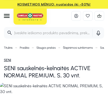
KOSMETIKOS MĖNUO: nuolaidos iki -50%!
Įveskite ieškomo produkto pavadinimą, prekės ženklą ir 
Titulinis
Pradžia
Slaugos prekės
Šlapinimosi sutrikimams
Sausk
SENI
SENI sauskelnės-kelnaitės ACTIVE
NORMAL PREMIUM, S, 30 vnt.