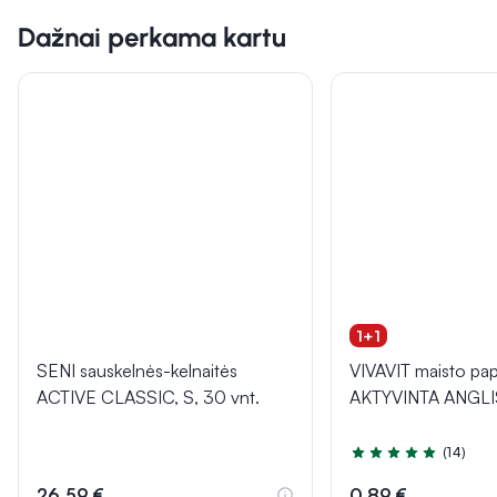
Dažnai perkama kartu
1+1
SENI sauskelnės-kelnaitės
VIVAVIT maisto pap
ACTIVE CLASSIC, S, 30 vnt.
AKTYVINTA ANGLIS,
(14)
Įvertinimas 5.0 iš 5
26,59 €
0,89 €