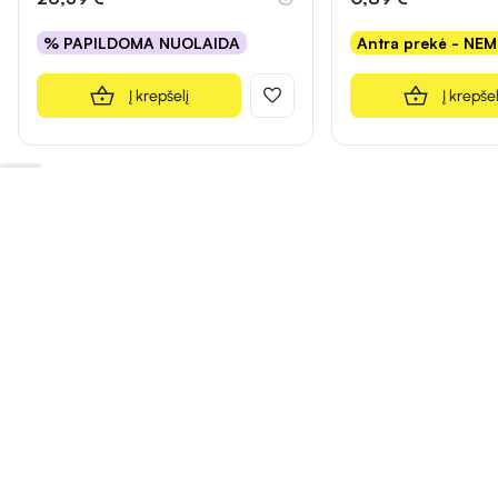
% PAPILDOMA NUOLAIDA
Antra prekė - NE
Į krepšelį
Į krepšel