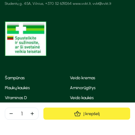
Studentų g. 45A, Vilnius, +370 52 639264 www.vvkt.lt, vvkt@vvkt.lt
Šampūnas
Veido kremas
Plaukų kaukės
Aminorūgštys
Vitaminas D
Veido kaukės
Korėjietiška kosmetika
Eteriniai aliejai
remove
add
Į krepšelį
Dezodorantas
BB ir CC kremas