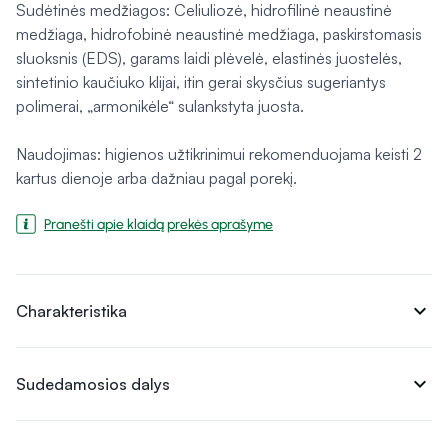
Sudėtinės medžiagos: Celiuliozė, hidrofilinė neaustinė
medžiaga, hidrofobinė neaustinė medžiaga, paskirstomasis
sluoksnis (EDS), garams laidi plėvelė, elastinės juostelės,
sintetinio kaučiuko klijai, itin gerai skysčius sugeriantys
polimerai, „armonikėle“ sulankstyta juosta.
Naudojimas: higienos užtikrinimui rekomenduojama keisti 2
kartus dienoje arba dažniau pagal porekį.
Pranešti apie klaidą prekės aprašyme
expand_more
Charakteristika
expand_more
Sudedamosios dalys