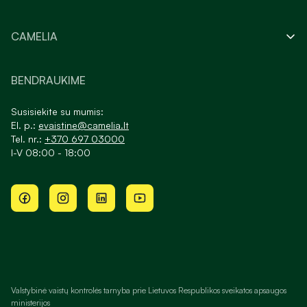
CAMELIA
BENDRAUKIME
Susisiekite su mumis:
El. p.:
evaistine@camelia.lt
Tel. nr.:
+370 697 03000
I-V 08:00 - 18:00
Valstybinė vaistų kontrolės tarnyba prie Lietuvos Respublikos sveikatos apsaugos
ministerijos