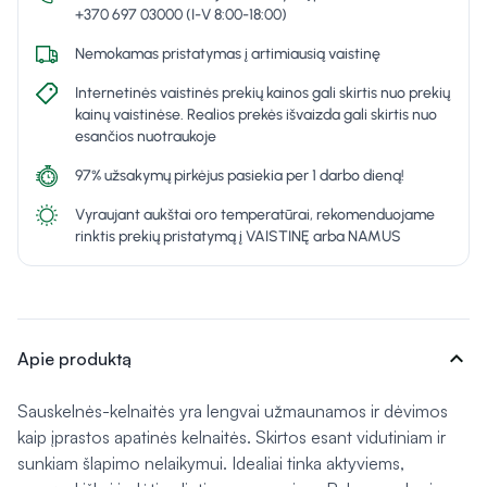
+370 697 03000 (I-V 8:00-18:00)
Nemokamas pristatymas į artimiausią vaistinę
Internetinės vaistinės prekių kainos gali skirtis nuo prekių
kainų vaistinėse. Realios prekės išvaizda gali skirtis nuo
esančios nuotraukoje
97% užsakymų pirkėjus pasiekia per 1 darbo dieną!
Vyraujant aukštai oro temperatūrai, rekomenduojame
rinktis prekių pristatymą į VAISTINĘ arba NAMUS
expand_more
Apie produktą
Sauskelnės-kelnaitės yra lengvai užmaunamos ir dėvimos
kaip įprastos apatinės kelnaitės. Skirtos esant vidutiniam ir
sunkiam šlapimo nelaikymui. Idealiai tinka aktyviems,