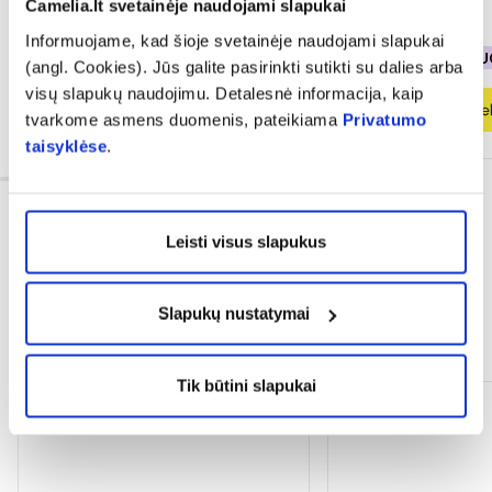
Camelia.lt svetainėje naudojami slapukai
5,99 €
9,99 €
4,79 €
7,99 €
Informuojame, kad šioje svetainėje naudojami slapukai
% PAPILDOMA NUOLAIDA
% PAPILDOMA NU
(angl. Cookies). Jūs galite pasirinkti sutikti su dalies arba
visų slapukų naudojimu. Detalesnė informacija, kaip
Į krepšelį
Į krepšel
tvarkome asmens duomenis, pateikiama
Privatumo
taisyklėse
.
Leisti visus slapukus
Slapukų nustatymai
Dažnai perkama kartu
Tik būtini slapukai