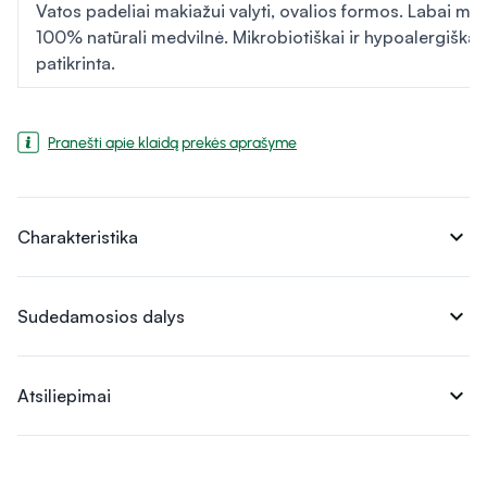
Vatos padeliai makiažui valyti, ovalios formos. Labai mink
100% natūrali medvilnė. Mikrobiotiškai ir hypoalergiškai
patikrinta.
Pranešti apie klaidą prekės aprašyme
expand_more
Charakteristika
expand_more
Sudedamosios dalys
expand_more
Atsiliepimai