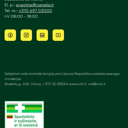
El. p.:
evaistine@camelia.lt
Tel. nr.:
+370 697 03000
I-V 08:00 - 18:00
Valstybinė vaistų kontrolės tarnyba prie Lietuvos Respublikos sveikatos apsaugos
ministerijos
Studentų g. 45A, Vilnius, +370 52 639264 www.vvkt.lt, vvkt@vvkt.lt