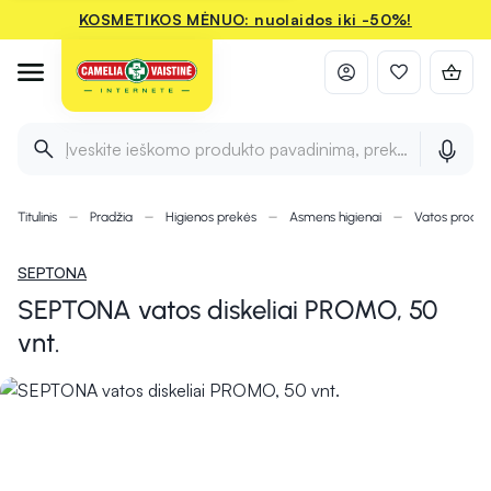
KOSMETIKOS MĖNUO: nuolaidos iki -50%!
Įveskite ieškomo produkto pavadinimą, prekės ženklą ir 
Titulinis
Pradžia
Higienos prekės
Asmens higienai
Vatos produk
SEPTONA
SEPTONA vatos diskeliai PROMO, 50
vnt.