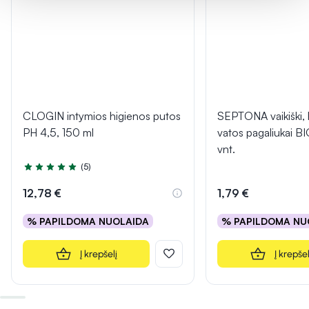
CLOGIN intymios higienos putos
SEPTONA vaikiški, h
PH 4,5, 150 ml
vatos pagaliukai B
vnt.
(5)
Įvertinimas 5.0 iš 5
12,78 €
1,79 €
% PAPILDOMA NUOLAIDA
% PAPILDOMA NU
Į krepšelį
Į krepšel