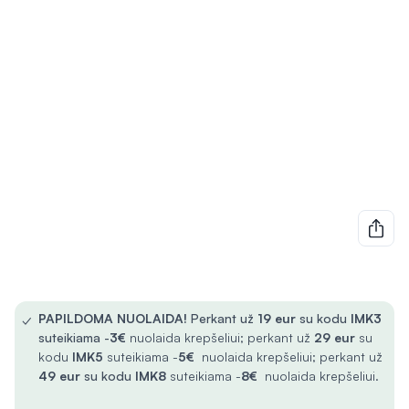
✓
PAPILDOMA NUOLAIDA!
Perkant už
19 eur
su kodu
IMK3
suteikiama -
3€
nuolaida krepšeliui; perkant už
29 eur
su
kodu
IMK5
suteikiama -
5€
nuolaida krepšeliui; perkant už
49 eur
su kodu
IMK8
suteikiama -
8€
nuolaida krepšeliui.