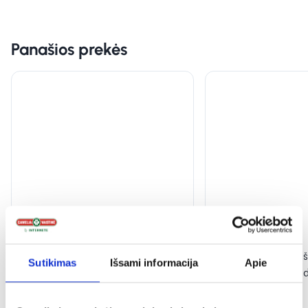
Panašios prekės
-40%
-40%
PHARMA LINE dušo želė AGE
PHARMA LINE duš
Sutikimas
Išsami informacija
Apie
REPAIR 30+, 500 ml
brandžiai, sausai o
(2)
Įvertinimas 5.0 iš 5