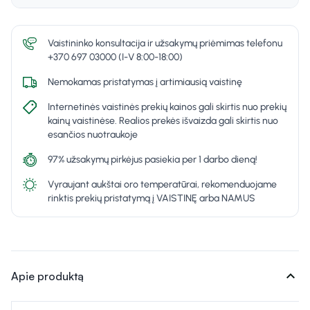
Vaistininko konsultacija ir užsakymų priėmimas telefonu
+370 697 03000 (I-V 8:00-18:00)
Nemokamas pristatymas į artimiausią vaistinę
Internetinės vaistinės prekių kainos gali skirtis nuo prekių
kainų vaistinėse. Realios prekės išvaizda gali skirtis nuo
esančios nuotraukoje
97% užsakymų pirkėjus pasiekia per 1 darbo dieną!
Vyraujant aukštai oro temperatūrai, rekomenduojame
rinktis prekių pristatymą į VAISTINĘ arba NAMUS
expand_more
Apie produktą