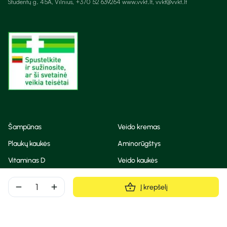
Studentų g. 45A, Vilnius, +370 52 639264 www.vvkt.lt, vvkt@vvkt.lt
Šampūnas
Veido kremas
Plaukų kaukės
Aminorūgštys
Vitaminas D
Veido kaukės
Korėjietiška kosmetika
Eteriniai aliejai
remove
add
Į krepšelį
Dezodorantas
BB ir CC kremas
Visos teisės saugomos