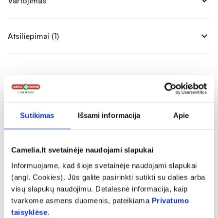
expand_more
Vartojimas
expand_more
Atsiliepimai (1)
Panašios prekės
Sutikimas
Išsami informacija
Apie
Camelia.lt svetainėje naudojami slapukai
Informuojame, kad šioje svetainėje naudojami slapukai
(angl. Cookies). Jūs galite pasirinkti sutikti su dalies arba
visų slapukų naudojimu. Detalesnė informacija, kaip
tvarkome asmens duomenis, pateikiama
Privatumo
taisyklėse
.