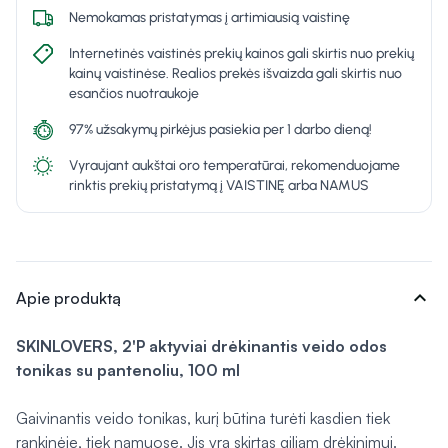
Nemokamas pristatymas į artimiausią vaistinę
Internetinės vaistinės prekių kainos gali skirtis nuo prekių
kainų vaistinėse. Realios prekės išvaizda gali skirtis nuo
esančios nuotraukoje
97% užsakymų pirkėjus pasiekia per 1 darbo dieną!
Vyraujant aukštai oro temperatūrai, rekomenduojame
rinktis prekių pristatymą į VAISTINĘ arba NAMUS
expand_more
Apie produktą
SKINLOVERS, 2'P aktyviai drėkinantis veido odos
tonikas su pantenoliu, 100 ml
Gaivinantis veido tonikas, kurį būtina turėti kasdien tiek
rankinėje, tiek namuose. Jis yra skirtas giliam drėkinimui.