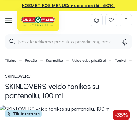
KOSMETIKOS MĖNUO: nuolaidos iki -50%!
Įveskite ieškomo produkto pavadinimą, prekės ženklą ir 
Titulinis
Pradžia
Kosmetika
Veido odos priežiūrai
Tonikai
S
SKINLOVERS
SKINLOVERS veido tonikas su
pantenoliu, 100 ml
Tik internete
-35%