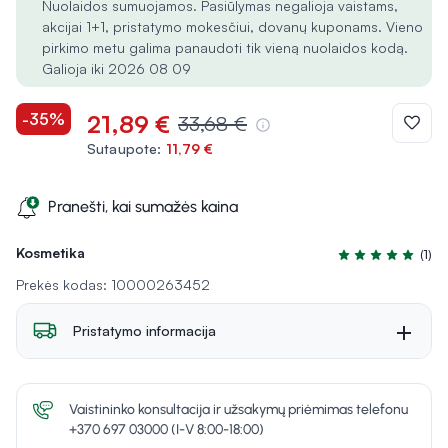
Nuolaidos sumuojamos. Pasiūlymas negalioja vaistams,
akcijai 1+1, pristatymo mokesčiui, dovanų kuponams. Vieno
pirkimo metu galima panaudoti tik vieną nuolaidos kodą.
Galioja iki 2026 08 09
-35%
21,89 €
33,68 €
Sutaupote:
11,79 €
Pranešti, kai sumažės kaina
Kosmetika
(1)
Įvertinimas 5.0 i
Prekės kodas: 10000263452
Pristatymo informacija
Vaistininko konsultacija ir užsakymų priėmimas telefonu
+370 697 03000 (I-V 8:00-18:00)