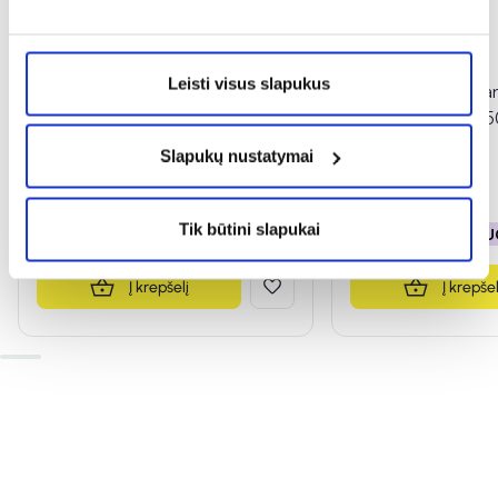
-50%
Naujiena
-50%
Leisti visus slapukus
DELIA lūpų balzamas, SPF30,
DELIA micelinis v
4,8 g
MOISTURIZING, 5
(1)
(4)
Slapukų nustatymai
Įvertinimas 5.0 iš 5
Įvertinimas 5.0 iš 5
1,49 €
2,99 €
2,49 €
4,99 €
Tik būtini slapukai
% PAPILDOMA NUOLAIDA
% PAPILDOMA NU
Į krepšelį
Į krepšel