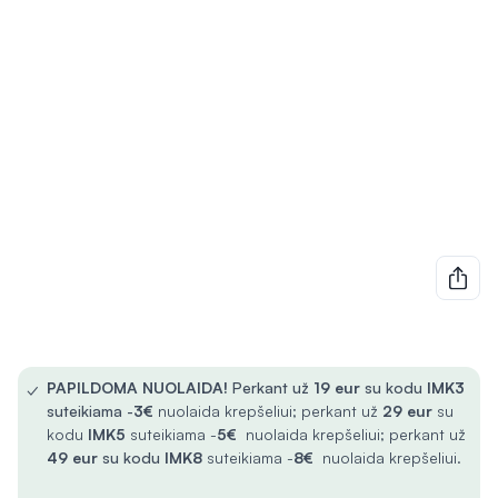
✓
PAPILDOMA NUOLAIDA!
Perkant už
19 eur
su kodu
IMK3
suteikiama -
3€
nuolaida krepšeliui; perkant už
29 eur
su
kodu
IMK5
suteikiama -
5€
nuolaida krepšeliui; perkant už
49 eur
su kodu
IMK8
suteikiama -
8€
nuolaida krepšeliui.