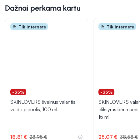
Dažnai perkama kartu
Tik internete
Tik internete
-35%
-35%
SKINLOVERS švelnus valantis
SKINLOVERS valant
veido pienelis, 100 ml
eliksyras bėrimams i
15 ml
18,81 €
28,95 €
25,07 €
38,58 €