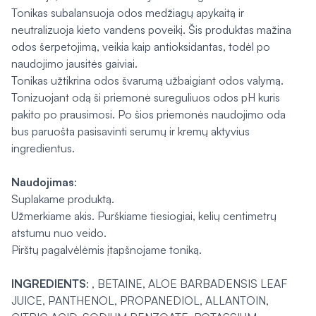
Tonikas subalansuoja odos medžiagų apykaitą ir
neutralizuoja kieto vandens poveikį. Šis produktas mažina
odos šerpetojimą, veikia kaip antioksidantas, todėl po
naudojimo jausitės gaiviai.
Tonikas užtikrina odos švarumą užbaigiant odos valymą.
Tonizuojant odą ši priemonė sureguliuos odos pH kuris
pakito po prausimosi. Po šios priemonės naudojimo oda
bus paruošta pasisavinti serumų ir kremų aktyvius
ingredientus.
Naudojimas
:
Suplakame produktą.
Užmerkiame akis. Purškiame tiesiogiai, kelių centimetrų
atstumu nuo veido.
Pirštų pagalvėlėmis įtapšnojame toniką.
INGREDIENTS
: , BETAINE, ALOE BARBADENSIS LEAF
JUICE, PANTHENOL, PROPANEDIOL, ALLANTOIN,