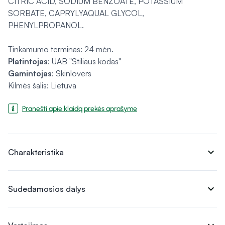
CITRIC ACID, SODIUM BENZOATE, POTASSIUM
SORBATE, CAPRYLYAQUAL GLYCOL,
PHENYLPROPANOL.
Tinkamumo terminas: 24 mėn.
Platintojas
: UAB "Stiliaus kodas"
Gamintojas
: Skinlovers
Kilmės šalis: Lietuva
Pranešti apie klaidą prekės aprašyme
expand_more
Charakteristika
expand_more
Sudedamosios dalys