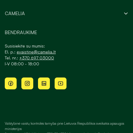
CAMELIA
BENDRAUKIME
Susisiekite su mumis:
El. p.:
evaistine@camelia.lt
Tel. nr.:
+370 697 03000
I-V 08:00 - 18:00
Valstybinė vaistų kontrolės tarnyba prie Lietuvos Respublikos sveikatos apsaugos
ministerijos