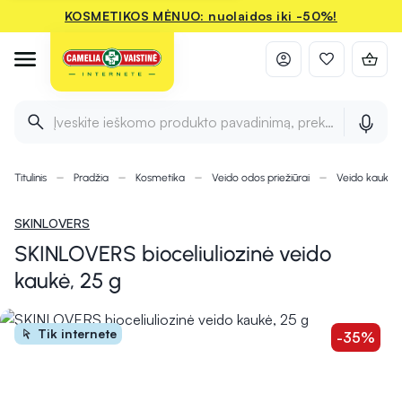
KOSMETIKOS MĖNUO: nuolaidos iki -50%!
Įveskite ieškomo produkto pavadinimą, prekės ženklą ir 
Titulinis
Pradžia
Kosmetika
Veido odos priežiūrai
Veido kaukės
SKINLOVERS
SKINLOVERS bioceliuliozinė veido
kaukė, 25 g
Tik internete
-35%