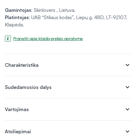
Gamintojas
: Skinlovers , Lietuva.
Platintojas
: UAB “Stiliaus kodas”, Liepų g. 48D, LT-92107,
Klaipėda.
Pranešti apie klaidą prekės aprašyme
expand_more
Charakteristika
expand_more
Sudedamosios dalys
expand_more
Vartojimas
expand_more
Atsiliepimai