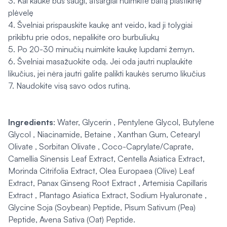
3. Kai kaukė bus saugi, atsargiai nuimkite baltą plastikinę
plėvelę
4. Švelniai prispauskite kaukę ant veido, kad ji tolygiai
prikibtu prie odos, nepalikite oro burbuliukų
5. Po 20-30 minučių nuimkite kaukę lupdami žemyn.
6. Švelniai masažuokite odą. Jei oda jautri nuplaukite
likučius, jei nėra jautri galite palikti kaukės serumo likučius
7. Naudokite visą savo odos rutiną.
Ingredients
: Water, Glycerin , Pentylene Glycol, Butylene
Glycol , Niacinamide, Betaine , Xanthan Gum, Cetearyl
Olivate , Sorbitan Olivate , Coco-Caprylate/Caprate,
Camellia Sinensis Leaf Extract, Centella Asiatica Extract,
Morinda Citrifolia Extract, Olea Europaea (Olive) Leaf
Extract, Panax Ginseng Root Extract , Artemisia Capillaris
Extract , Plantago Asiatica Extract, Sodium Hyaluronate ,
Glycine Soja (Soybean) Peptide, Pisum Sativum (Pea)
Peptide, Avena Sativa (Oat) Peptide.