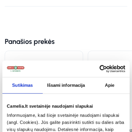
Panašios prekės
Sutikimas
Išsami informacija
Apie
Camelia.lt svetainėje naudojami slapukai
Informuojame, kad šioje svetainėje naudojami slapukai
-50%
-40%
(angl. Cookies). Jūs galite pasirinkti sutikti su dalies arba
visų slapukų naudojimu. Detalesnė informacija, kaip
DELIA žaliojo molio kaukė su
PFC molio veido k