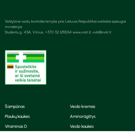
Valstybinė vaistų kontrolės tarnyba prie Lietuvos Respublikos sveikatos apsaugos
ministerijos
Studentų g. 45A, Vilnius, +370 52 639264 www.vvkt.lt, vvkt@vvkt.lt
Šampūnas
Veido kremas
Plaukų kaukės
Aminorūgštys
Vitaminas D
Veido kaukės