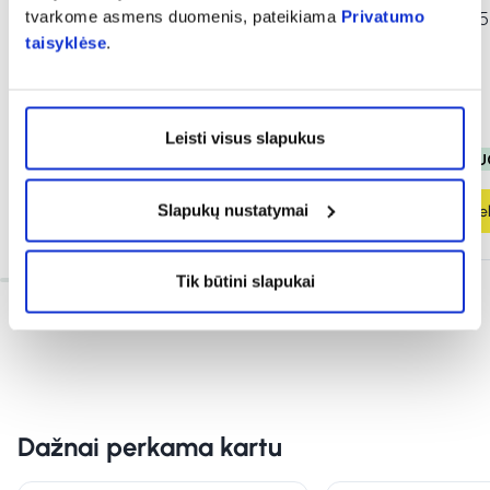
tvarkome asmens duomenis, pateikiama
Privatumo
natūraliu kokosų vandeniu
HYDRASENSE, 75
taisyklėse
.
BOTANICAL FLOW, 10 ml
(2)
Įvertinimas 5.0 iš 5
0,59 €
1,18 €
6,89 €
11,49 €
Leisti visus slapukus
% PAPILDOMA NUOLAIDA
% PAPILDOMA NU
Slapukų nustatymai
Į krepšelį
Į krepšel
Tik būtini slapukai
Dažnai perkama kartu