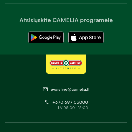
Atsisiųskite CAMELIA programėlę
evaistine@camelia.lt
+370 697 03000
I-V 08:00 - 18:00