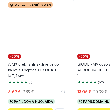
Mėnesio PASIŪLYMAS
-50%
-35%
AIMX drėkinanti lakštinė veido
BIODERMA dušo al
kaukė su peptidais HYDRATE
ATODERM HUILE
ME, 1 vnt.
1 l
(3)
(62)
Įvertinimas 5.0 iš 5
Įvertinimas 5.0 iš 5
3,69 €
7,39 €
13,05 €
20,09 €
% PAPILDOMA NUOLAIDA
% PAPILDOMA NU