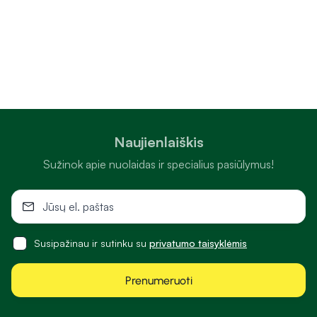
Naujienlaiškis
Sužinok apie nuolaidas ir specialius pasiūlymus!
Susipažinau ir sutinku su
privatumo taisyklėmis
Prenumeruoti