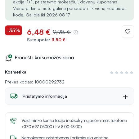
akcijai 1+1, pristatymo mokesčiui, dovanų kuponams.
Vieno pirkimo metu galima panaudoti tik vieną nuolaidos
kodą. Galioja iki 2026 08 17
-35%
6,48 €
9,98 €
Sutaupote:
3,50 €
Pranešti, kai sumažės kaina
Kosmetika
Įvertinimas 0 i
Prekės kodas: 10000292732
Pristatymo informacija
Vaistininko konsultacija ir užsakymų priėmimas telefonu
+370 697 03000 (I-V 8:00-18:00)
Nemokamas pristatymas į artimiausią vaistinę