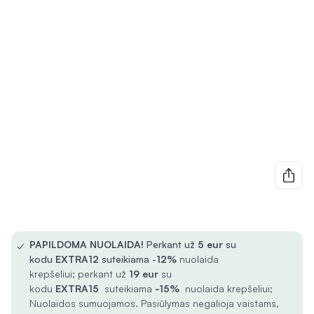
✓
PAPILDOMA NUOLAIDA!
Perkant už
5
eur
su
kodu
EXTRA12
suteikiama -
12%
nuolaida
krepšeliui; perkant už
19 eur
su
kodu
EXTRA15
suteikiama
-15%
nuolaida krepšeliui;
Nuolaidos sumuojamos. Pasiūlymas negalioja vaistams,