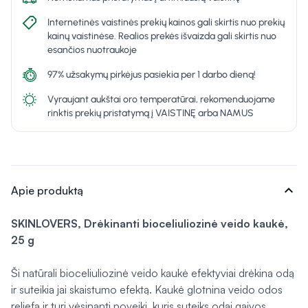
Internetinės vaistinės prekių kainos gali skirtis nuo prekių
kainų vaistinėse. Realios prekės išvaizda gali skirtis nuo
esančios nuotraukoje
97% užsakymų pirkėjus pasiekia per 1 darbo dieną!
Vyraujant aukštai oro temperatūrai, rekomenduojame
rinktis prekių pristatymą į VAISTINĘ arba NAMUS
expand_more
Apie produktą
SKINLOVERS, Drėkinanti bioceliuliozinė veido kaukė,
25 g
Ši natūrali bioceliuliozinė veido kaukė efektyviai drėkina odą
ir suteikia jai skaistumo efektą. Kaukė glotnina veido odos
reljefą ir turi vėsinantį poveikį, kuris suteiks odai gaivos.