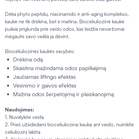
Dėka phyto peptidų, niacinamido ir anti-aging komplekso,
kaukė ne tik drėkina, bet ir maitina. Bioceliuliozinė kaukė
puikiai priglunda prie veido odos, kas leidžia nevaržomai
mėgautis savo veikla ją dėvint.
Bioceliuliozinės kaukės savybės:
Drėkina odą
Skaistina mažindama odos papilkėjimą
Jaučiamas liftingo efektas
Vėsinimo ir gaivos efektas
Mažina odos šerpetojimą ir pleiskanojimą
Naudojimas:
1. Nuvalykite veidą
2. Prieš užsidėdami bioceliuliozinę kaukę ant veido, nuimkite
celiuliozinį lakštą