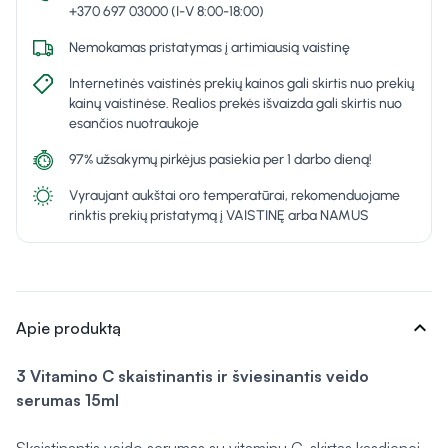
+370 697 03000 (I-V 8:00-18:00)
Nemokamas pristatymas į artimiausią vaistinę
Internetinės vaistinės prekių kainos gali skirtis nuo prekių
kainų vaistinėse. Realios prekės išvaizda gali skirtis nuo
esančios nuotraukoje
97% užsakymų pirkėjus pasiekia per 1 darbo dieną!
Vyraujant aukštai oro temperatūrai, rekomenduojame
rinktis prekių pristatymą į VAISTINĘ arba NAMUS
expand_more
Apie produktą
3 Vitamino C skaistinantis ir šviesinantis veido
serumas 15ml