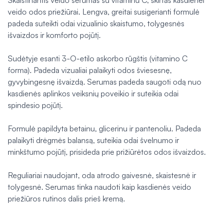
Skaistinantis veido serumas su vitaminu C, skirtas kasdienei
veido odos priežiūrai. Lengva, greitai susigerianti formulė
padeda suteikti odai vizualinio skaistumo, tolygesnės
išvaizdos ir komforto pojūtį.
Sudėtyje esanti 3-O-etilo askorbo rūgštis (vitamino C
forma). Padeda vizualiai palaikyti odos šviesesnę,
gyvybingesnę išvaizdą. Serumas padeda saugoti odą nuo
kasdienės aplinkos veiksnių poveikio ir suteikia odai
spindesio pojūtį.
Formulė papildyta betainu, glicerinu ir pantenoliu. Padeda
palaikyti drėgmės balansą, suteikia odai švelnumo ir
minkštumo pojūtį, prisideda prie prižiūrėtos odos išvaizdos.
Reguliariai naudojant, oda atrodo gaivesnė, skaistesnė ir
tolygesnė. Serumas tinka naudoti kaip kasdienės veido
priežiūros rutinos dalis prieš kremą.