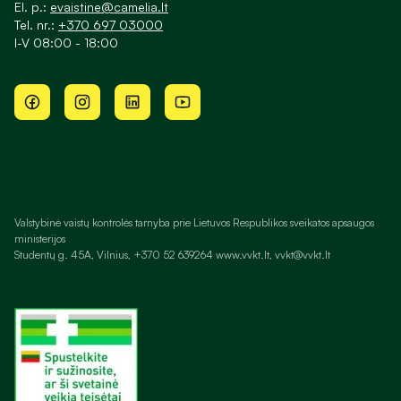
El. p.:
evaistine@camelia.lt
Tel. nr.:
+370 697 03000
I-V 08:00 - 18:00
Valstybinė vaistų kontrolės tarnyba prie Lietuvos Respublikos sveikatos apsaugos
ministerijos
Studentų g. 45A, Vilnius, +370 52 639264 www.vvkt.lt, vvkt@vvkt.lt