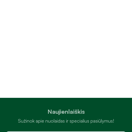
Naujienlaiškis
Sužinok apie nuolaidas ir specialius pasiūlymus!