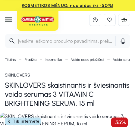
KOSMETIKOS MĖNUO: nuolaidos iki -50%!
Įveskite ieškomo produkto pavadinimą, prekės ženklą ir 
Titulinis
Pradžia
Kosmetika
Veido odos priežiūrai
Veido seruma
SKINLOVERS
SKINLOVERS skaistinantis ir šviesinantis
veido serumas 3 VITAMIN C
BRIGHTENING SERUM, 15 ml
Tik internete
-35%