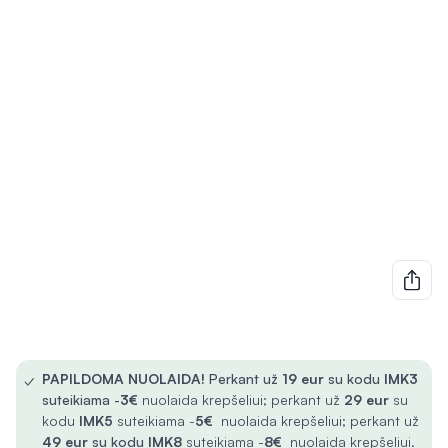
✓
PAPILDOMA NUOLAIDA!
Perkant už
19 eur
su kodu
IMK3
suteikiama -
3€
nuolaida krepšeliui; perkant už
29 eur
su
kodu
IMK5
suteikiama -
5€
nuolaida krepšeliui; perkant už
49 eur
su kodu
IMK8
suteikiama -
8€
nuolaida krepšeliui.