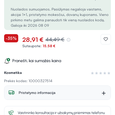
Nuolaidos sumuojamos. Pasiūlymas negalioja vaistams,
akcijai 1+1, pristatymo mokesčiui, dovanų kuponams. Vieno
pirkimo metu galima panaudoti tik vieną nuolaidos kodą.
Galioja iki 2026 08 09
-35%
28,91 €
44,49 €
Sutaupote:
15,58 €
Pranešti, kai sumažės kaina
Kosmetika
Įvertinimas 0 i
Prekės kodas: 10000327514
Pristatymo informacija
Vaistininko konsultacija ir užsakymų priėmimas telefonu