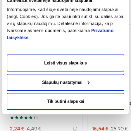
Camelia.lt svetainėje naudojami slapukai
Informuojame, kad šioje svetainėje naudojami slapukai
Panašios prekės
(angl. Cookies). Jūs galite pasirinkti sutikti su dalies arba
visų slapukų naudojimu. Detalesnė informacija, kaip
tvarkome asmens duomenis, pateikiama
Privatumo
taisyklėse
.
Leisti visus slapukus
Slapukų nustatymai
-50%
-40%
Tik būtini slapukai
DELIA veido serumas STEMA
PFC veido užpilda
CELLS, 10 ml
ml
(1)
Įvertinimas 5.0 iš 5
2,24 €
4,49 €
15,54 €
25,90 €