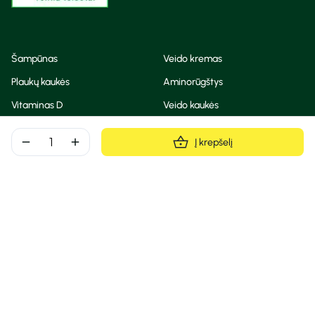
Šampūnas
Veido kremas
Plaukų kaukės
Aminorūgštys
Vitaminas D
Veido kaukės
Korėjietiška kosmetika
Eteriniai aliejai
remove
add
Į krepšelį
Dezodorantas
BB ir CC kremas
Visos teisės saugomos
Privatumo taisyklės
Slapukų politika
© Camelia 2026