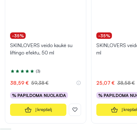
-35%
-35%
SKINLOVERS veido kaukė su
SKINLOVERS veido
liftingo efektu, 50 ml
ml
(3)
Įvertinimas 5.0 iš 5
38,59 €
59,38 €
25,07 €
38,58 €
% PAPILDOMA NUOLAIDA
% PAPILDOMA NU
Į krepšelį
Į krepšel