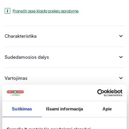
Pranešti apie klaidą prekės aprašyme
expand_more
Charakteristika
expand_more
Sudedamosios dalys
expand_more
Vartojimas
expand_more
Atsiliepimai
Sutikimas
Išsami informacija
Apie