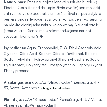
Naudojimas:
Prieš naudojimą lengvai suplakite buteliuką.
Pipete užlašinkite nedidelį (apie žirnio dydžio) serumo kiekį
ant švarios veido odos arba ant pirštų. Švelniai paskirstykite
per visą veidą ir lengvai įtapšnokite, kol susigers. Po serumo
naudokite dieninį arba naktinį veido kremą. Naudoti ryte ir
(arba) vakare. Dienos metu rekomenduojama naudoti
apsauginį kremą su SPF.
Ingredients:
Aqua, Propanediol, 3-O-Ethyl Ascorbic Acid,
Glycerin, Citric Acid, Sodium Citrate, Panthenol, Betaine,
Sodium Phytate, Hydroxypropyl Starch Phosphate, Sodium
Hyaluronate, Polyacrylate Crosspolymer-6, Caprylyl Glycol,
Phenylpropanol.
Atsakingas asmuo:
UAB "Stiliaus kodas", Žemaičių g. 41-
57, Venta, Akmenės r.
info@stiliauskodas.lt
Platintojas:
UAB "Stiliaus kodas", Žemaičių g. 41-57, Venta,
Akmenės r. info@stiliauskodas.lt