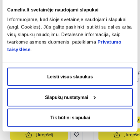
Camelia.lt svetainėje naudojami slapukai
Informuojame, kad šioje svetainėje naudojami slapukai
(angl. Cookies). Jūs galite pasirinkti sutikti su dalies arba
visų slapukų naudojimu. Detalesnė informacija, kaip
tvarkome asmens duomenis, pateikiama
Privatumo
taisyklėse
.
1+1
1+1
VIVAVIT maisto papildas
VIVAVIT maisto pap
Leisti visus slapukus
LIVERTOP, 30 kaps.
AKTYVINTA ANGLIS,
(6)
(14)
Slapukų nustatymai
Įvertinimas 5.0 iš 5
Įvertinimas 5.0 iš 5
8,49 €
0,89 €
Tik būtini slapukai
Antra prekė - NEMOKAMAI!
Antra prekė - NE
Į krepšelį
Į krepšel