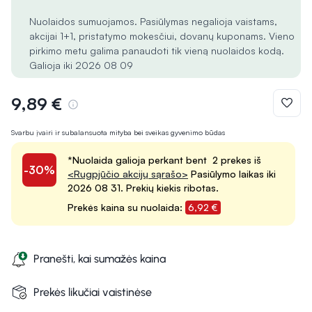
Nuolaidos sumuojamos. Pasiūlymas negalioja vaistams,
akcijai 1+1, pristatymo mokesčiui, dovanų kuponams. Vieno
pirkimo metu galima panaudoti tik vieną nuolaidos kodą.
Galioja iki 2026 08 09
9,89 €
Svarbu įvairi ir subalansuota mityba bei sveikas gyvenimo būdas
*Nuolaida galioja perkant bent 2 prekes iš
-30%
<Rugpjūčio akcijų sąrašo>
Pasiūlymo laikas iki
2026 08 31. Prekių kiekis ribotas.
Prekės kaina su nuolaida:
6,92 €
Pranešti, kai sumažės kaina
Prekės likučiai vaistinėse