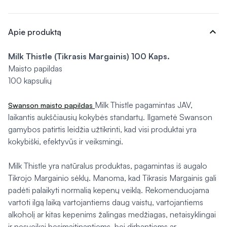
expand_more
Apie produktą
Milk Thistle (Tikrasis Margainis) 100 Kaps.
Maisto papildas
100 kapsulių
Milk Thistle pagamintas JAV,
Swanson maisto papildas
laikantis aukščiausių kokybės standartų. Ilgametė Swanson
gamybos patirtis leidžia užtikrinti, kad visi produktai yra
kokybiški, efektyvūs ir veiksmingi.
Milk Thistle yra natūralus produktas, pagamintas iš augalo
Tikrojo Margainio sėklų. Manoma, kad Tikrasis Margainis gali
padėti palaikyti normalią kepenų veiklą. Rekomenduojama
vartoti ilgą laiką vartojantiems daug vaistų, vartojantiems
alkoholį ar kitas kepenims žalingas medžiagas, netaisyklingai
ir nesveikai besimaitinantiems, bei dirbantiems ar