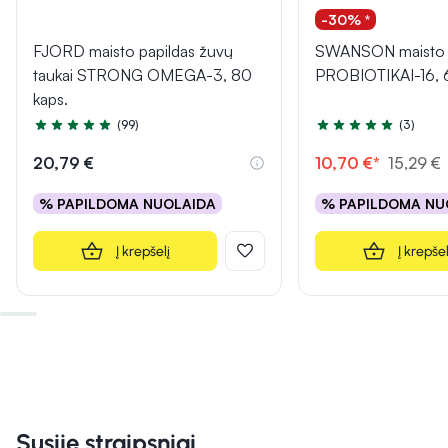
-30% *
FJORD maisto papildas žuvų
SWANSON maisto p
taukai STRONG OMEGA-3, 80
PROBIOTIKAI-16, 
kaps.
(99)
(3)
Įvertinimas 4.9 iš 5
Įvertinimas 5.0 iš 5
20,79 €
10,70 €*
15,29 €
% PAPILDOMA NUOLAIDA
% PAPILDOMA NU
Į krepšelį
Į krepšel
Susiję straipsniai