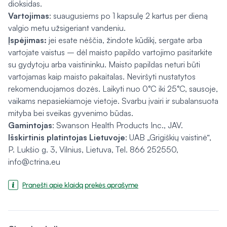
dioksidas.
Vartojimas
: suaugusiems po 1 kapsulę 2 kartus per dieną
valgio metu užsigeriant vandeniu.
Įspėjimas:
jei esate nėščia, žindote kūdikį, sergate arba
vartojate vaistus – dėl maisto papildo vartojimo pasitarkite
su gydytoju arba vaistininku. Maisto papildas neturi būti
vartojamas kaip maisto pakaitalas. Neviršyti nustatytos
rekomenduojamos dozės. Laikyti nuo 0°C iki 25°C, sausoje,
vaikams nepasiekiamoje vietoje. Svarbu įvairi ir subalansuota
mityba bei sveikas gyvenimo būdas.
Gamintojas
: Swanson Health Products Inc., JAV.
Išskirtinis platintojas
Lietuvoje
: UAB „Grigiškių vaistinė“,
P. Lukšio g. 3, Vilnius, Lietuva, Tel. 866 252550,
info@ctrina.eu
Pranešti apie klaidą prekės aprašyme