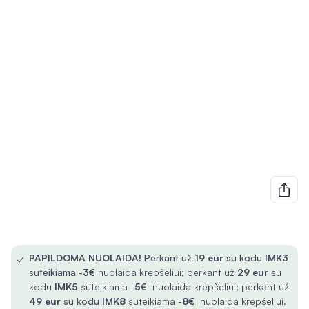
✓
PAPILDOMA NUOLAIDA!
Perkant už
19 eur
su kodu
IMK3
suteikiama -
3€
nuolaida krepšeliui; perkant už
29 eur
su
kodu
IMK5
suteikiama -
5€
nuolaida krepšeliui; perkant už
49 eur
su kodu
IMK8
suteikiama -
8€
nuolaida krepšeliui.