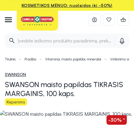
KOSMETIKOS MĖNUO: nuolaidos iki -50%!
Įveskite ieškomo produkto pavadinimą, prekės ženklą ir 
Titulinis
Pradžia
Vitaminai, maisto papildai, mineralai
Virškinimo sist
SWANSON
SWANSON maisto papildas TIKRASIS
MARGAINIS, 100 kaps.
Kepenims
-30% *