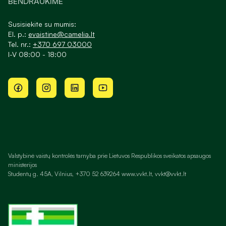
BENDRAUKIME
Susisiekite su mumis:
El. p.:
evaistine@camelia.lt
Tel. nr.:
+370 697 03000
I-V 08:00 - 18:00
Valstybinė vaistų kontrolės tarnyba prie Lietuvos Respublikos sveikatos apsaugos
ministerijos
Studentų g. 45A, Vilnius, +370 52 639264 www.vvkt.lt, vvkt@vvkt.lt