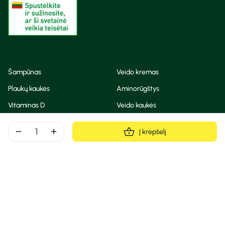
Šampūnas
Veido kremas
Plaukų kaukės
Aminorūgštys
Vitaminas D
Veido kaukės
Korėjietiška kosmetika
Eteriniai aliejai
remove
add
Į krepšelį
Dezodorantas
BB ir CC kremas
Visos teisės saugomos
Privatumo taisyklės
Slapukų politika
© Camelia 2026