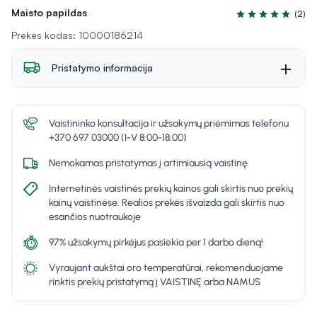
Maisto papildas
(2)
Įvertinimas 5.0 iš
Prekės kodas: 10000186214
Pristatymo informacija
Vaistininko konsultacija ir užsakymų priėmimas telefonu
+370 697 03000 (I-V 8:00-18:00)
Nemokamas pristatymas į artimiausią vaistinę
Internetinės vaistinės prekių kainos gali skirtis nuo prekių
kainų vaistinėse. Realios prekės išvaizda gali skirtis nuo
esančios nuotraukoje
97% užsakymų pirkėjus pasiekia per 1 darbo dieną!
Vyraujant aukštai oro temperatūrai, rekomenduojame
rinktis prekių pristatymą į VAISTINĘ arba NAMUS