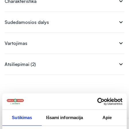
expand_more
Charakteristika
expand_more
Sudedamosios dalys
expand_more
Vartojimas
expand_more
Atsiliepimai (2)
Panašios prekės
Sutikimas
Išsami informacija
Apie