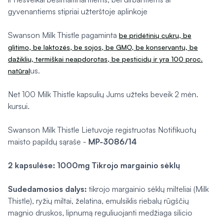
gyvenantiems stipriai užterštoje aplinkoje
Swanson Milk Thistle pagaminta
be pridėtinių cukrų, be
glitimo, be laktozės, be sojos, be GMO, be konservantų, be
dažiklių, termiškai neapdorotas, be pesticidų
ir yra 100 proc.
us.
natūral
Net 100 Milk Thistle kapsulių Jums užteks beveik 2 mėn.
kursui.
Swanson Milk Thistle Lietuvoje registruotas Notifikuotų
maisto papildų sąraše -
MP-3086/14
2 kapsulėse: 1000mg Tikrojo margainio sėklų
Sudedamosios dalys:
tikrojo margainio sėklų milteliai (Milk
Thistle), ryžių miltai, želatina, emulsiklis riebalų rūgščių
magnio druskos, lipnumą reguliuojanti medžiaga silicio