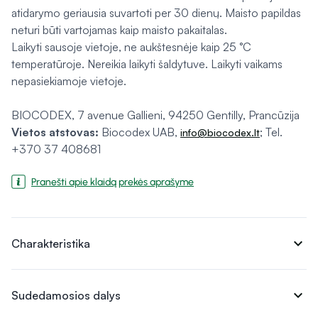
atidarymo geriausia suvartoti per 30 dienų. Maisto papildas
neturi būti vartojamas kaip maisto pakaitalas.
Laikyti sausoje vietoje, ne aukštesnėje kaip 25 °C
temperatūroje. Nereikia laikyti šaldytuve. Laikyti vaikams
nepasiekiamoje vietoje.
BIOCODEX, 7 avenue Gallieni, 94250 Gentilly, Prancūzija
Vietos atstovas:
Biocodex UAB,
; Tel.
info@biocodex.lt
+370 37 408681
Pranešti apie klaidą prekės aprašyme
expand_more
Charakteristika
expand_more
Sudedamosios dalys