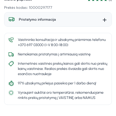
Įvertinimas 5.0 i
Prekės kodas: 10000297177
Pristatymo informacija
Vaistininko konsultacija ir užsakymų priėmimas telefonu
+370 697 03000 (I-V 8:00-18:00)
Nemokamas pristatymas į artimiausią vaistinę
Internetinės vaistinės prekių kainos gali skirtis nuo prekių
kainų vaistinėse. Realios prekės išvaizda gali skirtis nuo
esančios nuotraukoje
97% užsakymų pirkėjus pasiekia per 1 darbo dieną!
Vyraujant aukštai oro temperatūrai, rekomenduojame
rinktis prekių pristatymą į VAISTINĘ arba NAMUS