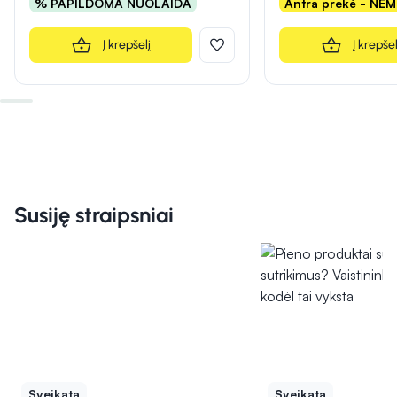
% PAPILDOMA NUOLAIDA
Antra prekė - NE
Į krepšelį
Į krepšel
Susiję straipsniai
Sveikata
Sveikata