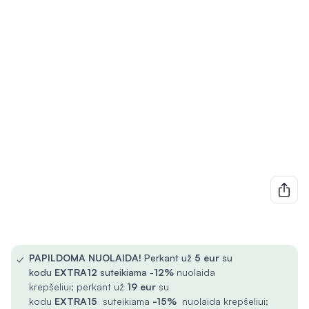
✓
PAPILDOMA NUOLAIDA!
Perkant už
5
eur
su
kodu
EXTRA12
suteikiama -
12%
nuolaida
krepšeliui; perkant už
19 eur
su
kodu
EXTRA15
suteikiama
-15%
nuolaida krepšeliui;