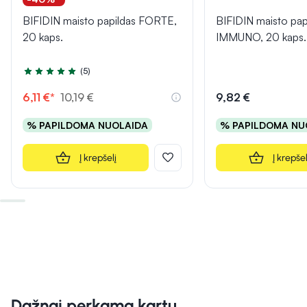
BIFIDIN maisto papildas FORTE,
BIFIDIN maisto pap
20 kaps.
IMMUNO, 20 kaps.
(5)
Įvertinimas 4.6 iš 5
6,11 €*
10,19 €
9,82 €
% PAPILDOMA NUOLAIDA
% PAPILDOMA NU
Į krepšelį
Į krepšel
Dažnai perkama kartu