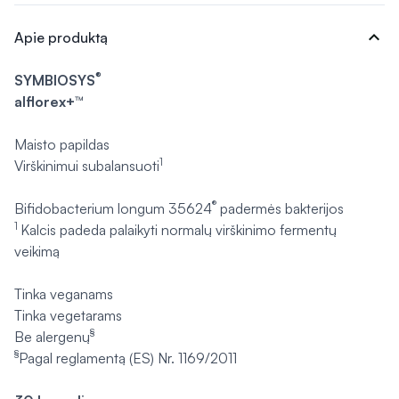
expand_more
Apie produktą
®
SYMBIOSYS
alflorex+™
Maisto papildas
1
Virškinimui subalansuoti
®
Bifidobacterium longum
35624
padermės bakterijos
1
Kalcis padeda palaikyti normalų virškinimo fermentų
veikimą
Tinka veganams
Tinka vegetarams
§
Be alergenų
§
Pagal reglamentą (ES) Nr. 1169/2011