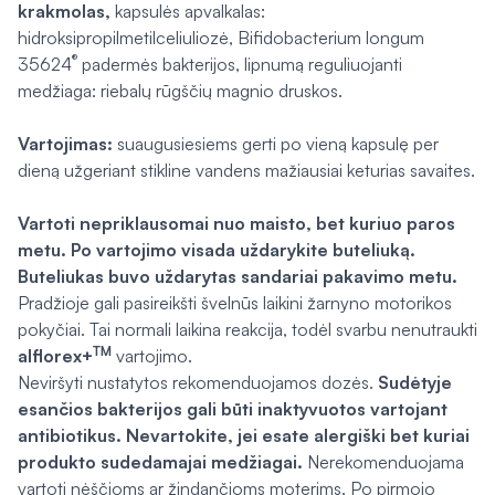
krakmolas,
kapsulės apvalkalas:
hidroksipropilmetilceliuliozė,
Bifidobacterium longum
®
35624
padermės bakterijos, lipnumą reguliuojanti
medžiaga: riebalų rūgščių magnio druskos.
Vartojimas:
suaugusiesiems gerti po vieną kapsulę per
dieną užgeriant stikline vandens mažiausiai keturias savaites.
Vartoti nepriklausomai nuo maisto, bet kuriuo paros
metu. Po vartojimo visada uždarykite buteliuką.
Buteliukas buvo uždarytas sandariai pakavimo metu.
Pradžioje gali pasireikšti švelnūs laikini žarnyno motorikos
pokyčiai. Tai normali laikina reakcija, todėl svarbu nenutraukti
TM
alflorex+
vartojimo.
Neviršyti nustatytos rekomenduojamos dozės.
Sudėtyje
esančios bakterijos gali būti inaktyvuotos vartojant
antibiotikus. Nevartokite, jei esate alergiški bet kuriai
produkto sudedamajai medžiagai.
Nerekomenduojama
vartoti nėščioms ar žindančioms moterims. Po pirmojo