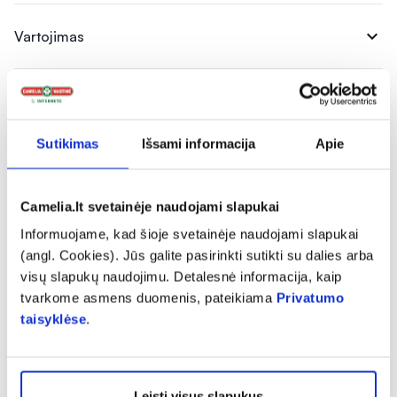
expand_more
Vartojimas
expand_more
Atsiliepimai (1)
Sutikimas
Išsami informacija
Apie
5
Camelia.lt svetainėje naudojami slapukai
Informuojame, kad šioje svetainėje naudojami slapukai
(angl. Cookies). Jūs galite pasirinkti sutikti su dalies arba
Atsiliepimą gali palikti tik prekę įsigiję klientai
visų slapukų naudojimu. Detalesnė informacija, kaip
tvarkome asmens duomenis, pateikiama
Privatumo
taisyklėse
.
Vycka
Leisti visus slapukus