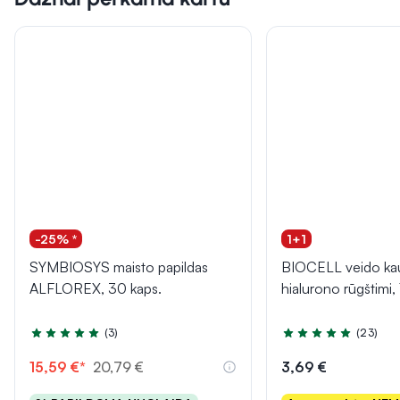
-25% *
1+1
SYMBIOSYS maisto papildas
BIOCELL veido ka
ALFLOREX, 30 kaps.
hialurono rūgštimi, 
(3)
(23)
Įvertinimas 5.0 iš 5
Įvertinimas 5.0 iš 5
15,59 €*
20,79 €
3,69 €