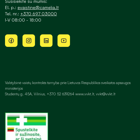
Susisiekite su mumis:
El. p.:
evaistine@camelia.lt
Tel. nr.:
+370 697 03000
I-V 08:00 - 18:00
Valstybinė vaistų kontrolės tarnyba prie Lietuvos Respublikos sveikatos apsaugos
ministerijos
Studentų g. 45A, Vilnius, +370 52 639264 www.vvkt.lt, vvkt@vvkt.lt