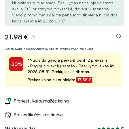
Nuolaidos sumuojamos. Pasiūlymas negalioja vaistams,
akcijai 1+1, pristatymo mokesčiui, dovanų kuponams.
Vieno pirkimo metu galima panaudoti tik vieną nuolaidos
kodą. Galioja iki 2026 08 17
21,98 €
Svarbu įvairi ir subalansuota mityba bei sveikas gyvenimo būdas
*Nuolaida galioja perkant bent 2 prekes iš
-20%
<Rugpjūčio akcijų sąrašo>
Pasiūlymo laikas iki
2026 08 31. Prekių kiekis ribotas.
Prekės kaina su nuolaida:
17,58 €
Pranešti, kai sumažės kaina
Prekės likučiai vaistinėse
Maisto papildas
(1)