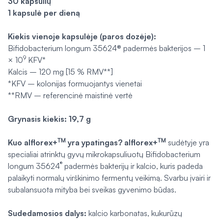
30 kapsulių
1 kapsulė per dieną
Kiekis vienoje kapsulėje (paros dozėje):
Bifidobacterium longum
35624® padermės bakterijos – 1
9
× 10
KFV*
Kalcis – 120 mg [15 % RMV**]
*KFV – kolonijas formuojantys vienetai
**RMV – referencinė maistinė vertė
Grynasis kiekis: 19,7 g
TM
TM
Kuo
alflorex+
yra ypatingas? a
lflorex+
sudėtyje yra
specialiai atrinktų gyvų mikrokapsuliuotų
Bifidobacterium
®
longum
35624
padermės bakterijų ir kalcio, kuris padeda
palaikyti normalų virškinimo fermentų veikimą. Svarbu įvairi ir
subalansuota mityba bei sveikas gyvenimo būdas.
Sudedamosios dalys:
kalcio karbonatas, kukurūzų