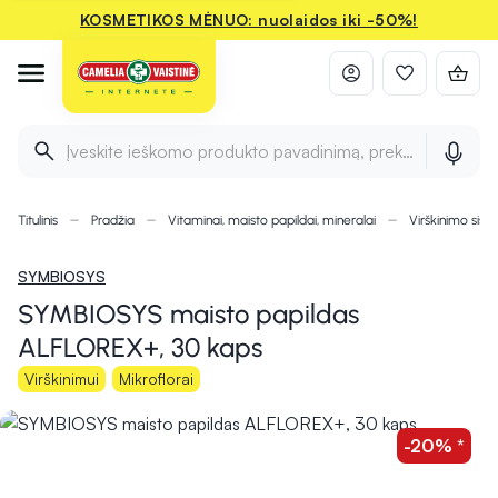
KOSMETIKOS MĖNUO: nuolaidos iki -50%!
Įveskite ieškomo produkto pavadinimą, prekės ženklą ir 
Titulinis
Pradžia
Vitaminai, maisto papildai, mineralai
Virškinimo sist
SYMBIOSYS
SYMBIOSYS maisto papildas
ALFLOREX+, 30 kaps
Virškinimui
Mikroflorai
-20% *