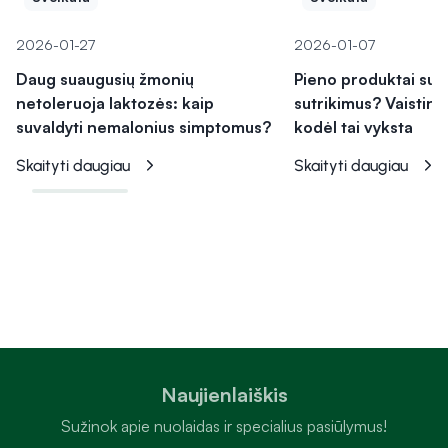
2026-01-27
2026-01-07
Daug suaugusių žmonių
Pieno produktai suke
netoleruoja laktozės: kaip
sutrikimus? Vaistini
suvaldyti nemalonius simptomus?
kodėl tai vyksta
Skaityti daugiau
Skaityti daugiau
Naujienlaiškis
Sužinok apie nuolaidas ir specialius pasiūlymus!