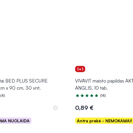
1+1
otai BED PLUS SECURE
VIVAVIT maisto papildas A
m x 90 cm, 30 vnt.
ANGLIS, 10 tab.
(4)
(14)
.0 iš 5
Įvertinimas 5.0 iš 5
0,89 €
OMA NUOLAIDA
Antra prekė - NEMOKAMAI!
Į krepšelį
Į krepšelį