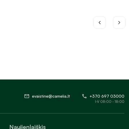
evaistine@camelia.lt
+370 697 03000
I-V 08:00 - 18:00
Naujienlaiškis