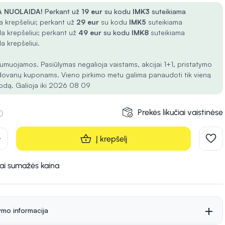
 NUOLAIDA!
Perkant už
19 eur
su kodu
IMK3
suteikiama
 krepšeliui; perkant už
29 eur
su kodu
IMK5
suteikiama
a krepšeliui; perkant už
49 eur
su kodu
IMK8
suteikiama
a krepšeliui.
umuojamos. Pasiūlymas negalioja vaistams, akcijai 1+1, pristatymo
dovanų kuponams. Vieno pirkimo metu galima panaudoti tik vieną
odą. Galioja iki 2026 08 09
Prekės likučiai vaistinėse
d
Į krepšelį
kai sumažės kaina
ymo informacija