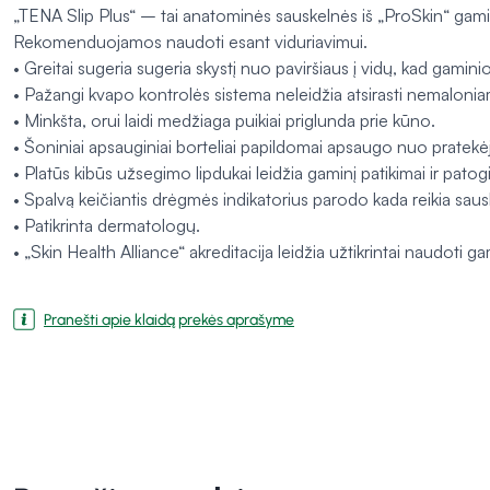
„TENA Slip Plus“ – tai anatominės sauskelnės iš „ProSkin“ gamini
Rekomenduojamos naudoti esant viduriavimui.
• Greitai sugeria sugeria skystį nuo paviršiaus į vidų, kad gaminio 
• Pažangi kvapo kontrolės sistema neleidžia atsirasti nemalonia
• Minkšta, orui laidi medžiaga puikiai priglunda prie kūno.
• Šoniniai apsauginiai borteliai papildomai apsaugo nuo pratekė
• Platūs kibūs užsegimo lipdukai leidžia gaminį patikimai ir patogi
• Spalvą keičiantis drėgmės indikatorius parodo kada reikia sausk
• Patikrinta dermatologų.
• „Skin Health Alliance“ akreditacija leidžia užtikrintai naudoti
Pranešti apie klaidą prekės aprašyme