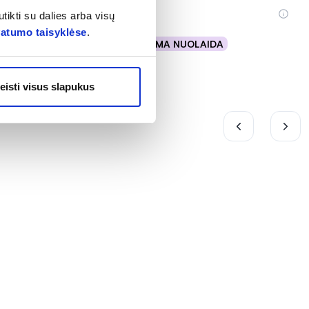
29,79 €
tikti su dalies arba visų
vatumo taisyklėse
.
% PAPILDOMA NUOLAIDA
Į krepšelį
eisti visus slapukus