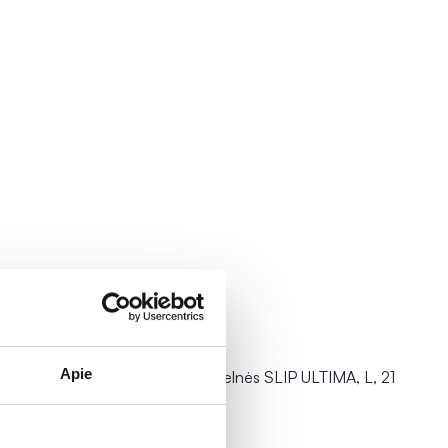
Apie
R, XL, 28
TENA sauskelnės SLIP ULTIMA, L, 21
vnt.