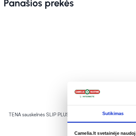
Panašios prekės
Sutikimas
TENA sauskelnės SLIP PLUS, L, 30 vnt.
TENA sausk
vnt.
Įvertinimas 5
Camelia.lt svetainėje naudo