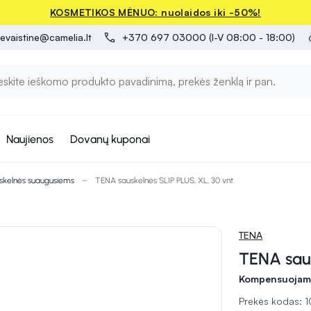
KOSMETIKOS MĖNUO: nuolaidos iki -50%!
evaistine@camelia.lt
+370 697 03000 (I-V 08:00 - 18:00)
Naujienos
Dovanų kuponai
skelnės suaugusiems
TENA sauskelnės SLIP PLUS, XL, 30 vnt.
TENA
TENA saus
Kompensuojamo
Prekės kodas: