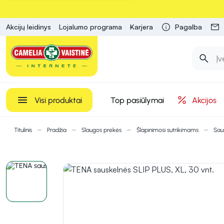
Akcijų leidinys
Lojalumo programa
Karjera
Pagalba
Visi produktai
Top pasiūlymai
Akcijos
Titulinis
Pradžia
Slaugos prekės
Šlapinimosi sutrikimams
Sau