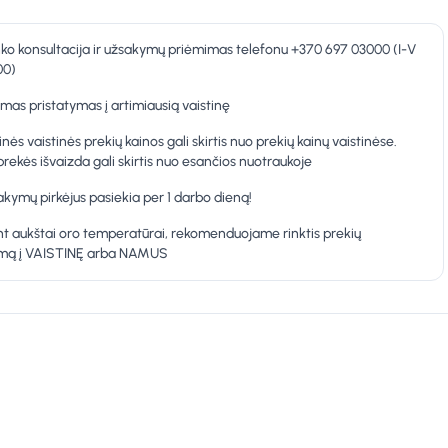
nko konsultacija ir užsakymų priėmimas telefonu +370 697 03000 (I-V
00)
as pristatymas į artimiausią vaistinę
inės vaistinės prekių kainos gali skirtis nuo prekių kainų vaistinėse.
prekės išvaizda gali skirtis nuo esančios nuotraukoje
kymų pirkėjus pasiekia per 1 darbo dieną!
t aukštai oro temperatūrai, rekomenduojame rinktis prekių
ymą į VAISTINĘ arba NAMUS