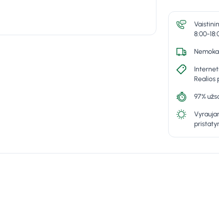
Vaistini
8:00-18:
Nemokam
Internet
Realios 
97% užsa
Vyraujan
pristat