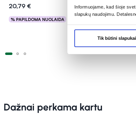
20,79 €
18,99 €
Informuojame, kad šioje sveta
slapukų naudojimu. Detalesn
% PAPILDOMA NUOLAIDA
% PAPILD
Į krepšelį
Tik būtini slapukai
Dažnai perkama kartu