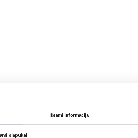
Išsami informacija
elnės SLIP PLUS, M, 30
TENA sauskelnės SLIP SUPE
vnt.
(1)
(1)
.0 iš 5
Įvertinimas 5.0 iš 5
jami slapukai