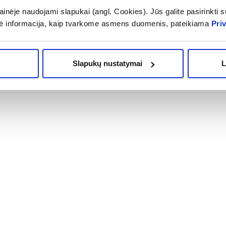
23,79 €
inėje naudojami slapukai (angl. Cookies). Jūs galite pasirinkti su
ė informacija, kaip tvarkome asmens duomenis, pateikiama
Pri
OMA NUOLAIDA
% PAPILDOMA NUOLAIDA
Į krepšelį
Į krepšelį
Slapukų nustatymai
L