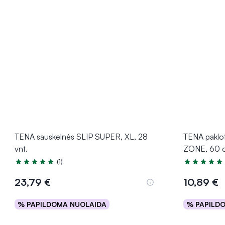
TENA sauskelnės SLIP SUPER, XL, 28
TENA pakl
vnt.
ZONE, 60 c
(1)
Įvertinimas 5.0 iš 5
Įvertinimas 5
23,79 €
10,89 €
% PAPILDOMA NUOLAIDA
% PAPILD
Į krepšelį