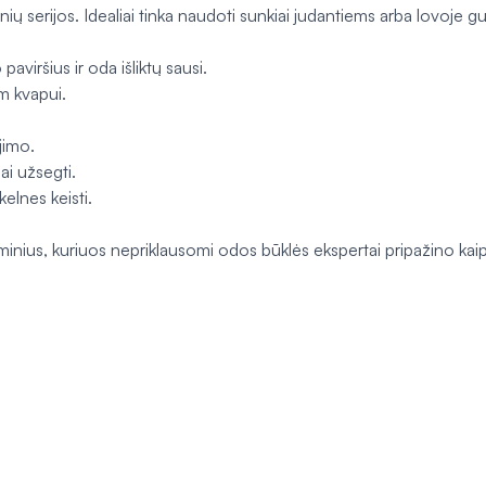
ų serijos. Idealiai tinka naudoti sunkiai judantiems arba lovoje 
paviršius ir oda išliktų sausi.
m kvapui.
jimo.
ai užsegti.
elnes keisti.
 gaminius, kuriuos nepriklausomi odos būklės ekspertai pripažino kai