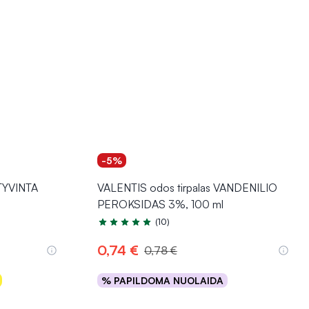
-5%
KTYVINTA
VALENTIS odos tirpalas VANDENILIO
PEROKSIDAS 3%, 100 ml
(10)
Įvertinimas 4.7 iš 5
0,74 €
0,78 €
% PAPILDOMA NUOLAIDA
Į krepšelį