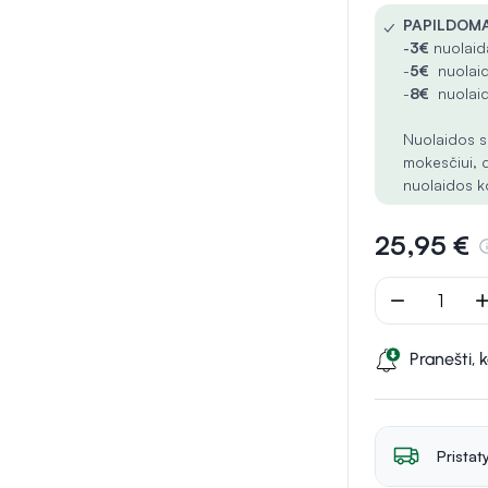
✓
PAPILDOMA
-
3€
nuolaida
-
5€
nuolaid
-
8€
nuolaid
Nuolaidos s
mokesčiui, 
nuolaidos k
25,95 €
remove
ad
Pranešti, 
Pristat