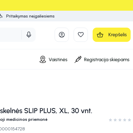
Pritaikymas neįgaliesiems
Krepšelis
Vaistinės
Registracija skiepams
kelnės SLIP PLUS, XL, 30 vnt.
ji medicinos priemonė
Įvertinimas 0
 10000154728