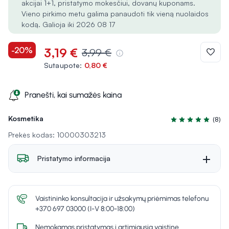
akcijai 1+1, pristatymo mokesčiui, dovanų kuponams.
Vieno pirkimo metu galima panaudoti tik vieną nuolaidos
kodą. Galioja iki 2026 08 17
-20%
3,19 €
3,99 €
Sutaupote:
0,80 €
Pranešti, kai sumažės kaina
Kosmetika
(8)
Įvertinimas 4.9 iš
Prekės kodas: 10000303213
Pristatymo informacija
Vaistininko konsultacija ir užsakymų priėmimas telefonu
+370 697 03000 (I-V 8:00-18:00)
Nemokamas pristatymas į artimiausią vaistinę