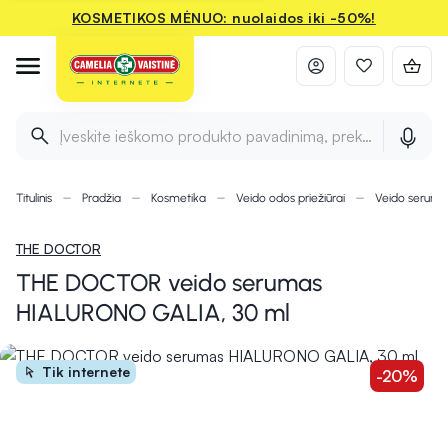
KOSMETIKOS MĖNUO: nuolaidos iki -50%!
Įveskite ieškomo produkto pavadinimą, prekės ženklą ir 
Titulinis
Pradžia
Kosmetika
Veido odos priežiūrai
Veido seruma
THE DOCTOR
THE DOCTOR veido serumas
HIALURONO GALIA, 30 ml
Tik internete
-20%