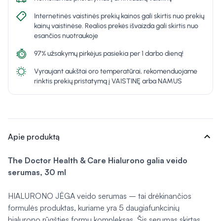
Internetinės vaistinės prekių kainos gali skirtis nuo prekių
kainų vaistinėse. Realios prekės išvaizda gali skirtis nuo
esančios nuotraukoje
97% užsakymų pirkėjus pasiekia per 1 darbo dieną!
Vyraujant aukštai oro temperatūrai, rekomenduojame
rinktis prekių pristatymą į VAISTINĘ arba NAMUS
expand_more
Apie produktą
The Doctor Health & Care Hialurono galia veido
serumas, 30 ml
HIALURONO JĖGA veido serumas – tai drėkinančios
formulės produktas, kuriame yra 5 daugiafunkcinių
hialurono rūgšties formų kompleksas. Šis serumas skirtas