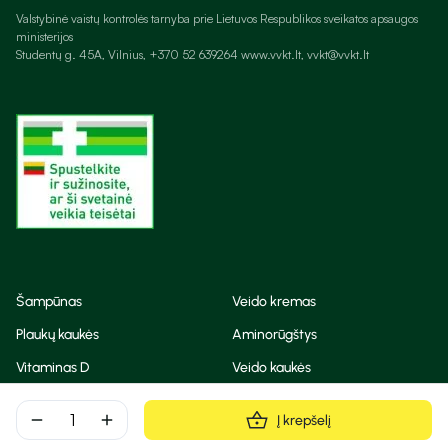
Valstybinė vaistų kontrolės tarnyba prie Lietuvos Respublikos sveikatos apsaugos
ministerijos
Studentų g. 45A, Vilnius, +370 52 639264 www.vvkt.lt, vvkt@vvkt.lt
Šampūnas
Veido kremas
Plaukų kaukės
Aminorūgštys
Vitaminas D
Veido kaukės
Korėjietiška kosmetika
Eteriniai aliejai
remove
add
Į krepšelį
Dezodorantas
BB ir CC kremas