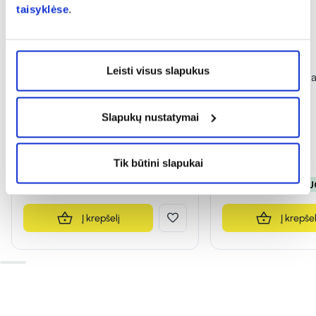
taisyklėse
.
-50%
-50%
Leisti visus slapukus
DELIA veido serumas STEMA
DELIA veido kre
CELLS, 10 ml
SYSTEM, 50 ml
Slapukų nustatymai
(1)
(2)
Įvertinimas 5.0 iš 5
Įvertinimas 5.0 iš 5
2,24 €
4,49 €
2,85 €
5,71 €
Tik būtini slapukai
% PAPILDOMA NUOLAIDA
% PAPILDOMA NU
Į krepšelį
Į krepšel