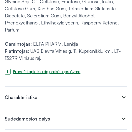
Glycine Soja Oil, Cellulose, Fructose, Glucose, Inulin,
Cellulose Gum, Xanthan Gum, Tetrasodium Glutamate
Diacetate, Sclerotium Gum, Benzyl Alcohol,
Phenoxyethanol, Ethylhexylglycerin, Raspberry Ketone,
Parfum
Gamintojas:
ELFA PHARM, Lenkija
Platintojas
: UAB Elevita Vilties g. 11, Kuprioniškių km., LT-
13279 Vilniaus raj.
Pranešti apie klaidą prekės aprašyme
expand_more
Charakteristika
expand_more
Sudedamosios dalys