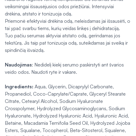
veiksmingai išsausėjusios odos priežiūrai. Intensyviai
drėkina, atstato ir tonizuoja odą.
Priemonė efektyviai drėkina odą, neleisdamas jai išsausėti, o
tai ypač svarbu tiems, kurių veidas linkęs į dehidrataciją.
Tuo pačiu serumas aktyviai atstato odą, gerindamas jos
tekstūrą. Jis taip pat tonizuoja odą, suteikdamas jai sveiką ir
spindinčią išvaizdą.
Naudojimas
: Nedidelį kiekį serumo paskirstyti ant švarios
veido odos. Naudoti ryte ir vakare.
Ingredients:
Aqua, Glycerin, Dicaprylyl Carbonate,
Propanediol, Coco-Caprylate/Caprate, Glyceryl Stearate
Citrate, Cetearyl Alcohol, Sodium Hyaluronate
Crosspolymer, Hydrolyzed Glycosaminoglycans, Sodium
Hyaluronate, Hydrolyzed Hyaluronic Acid, Hyaluronic Acid,
Betaine, Macadamia Ternifolia Seed Oil, Hydrolyzed Jojoba
Esters, Squalane, Tocopherol, Beta-Sitosterol, Squalene,