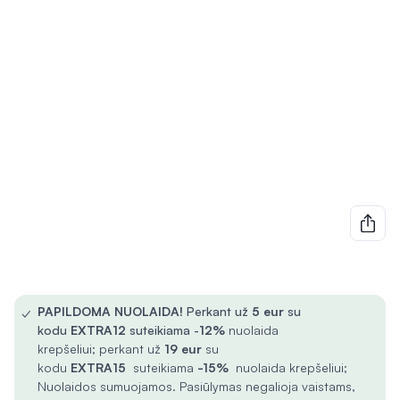
✓
PAPILDOMA NUOLAIDA!
Perkant už
5
eur
su
kodu
EXTRA12
suteikiama -
12%
nuolaida
krepšeliui; perkant už
19 eur
su
kodu
EXTRA15
suteikiama
-15%
nuolaida krepšeliui;
Nuolaidos sumuojamos. Pasiūlymas negalioja vaistams,