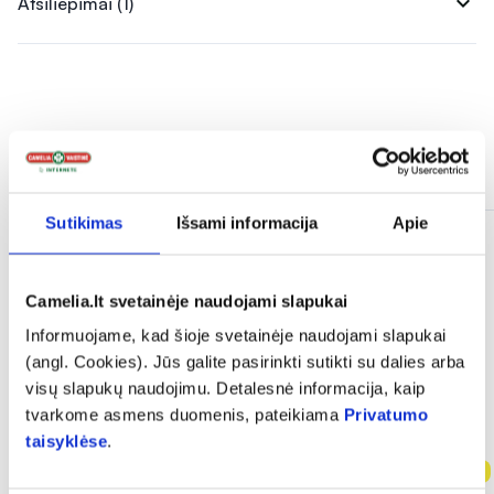
expand_more
Atsiliepimai (1)
Panašios prekės
Sutikimas
Išsami informacija
Apie
Camelia.lt svetainėje naudojami slapukai
Informuojame, kad šioje svetainėje naudojami slapukai
(angl. Cookies). Jūs galite pasirinkti sutikti su dalies arba
visų slapukų naudojimu. Detalesnė informacija, kaip
tvarkome asmens duomenis, pateikiama
Privatumo
taisyklėse
.
-50%
-50%
Naujiena