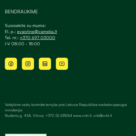
BENDRAUKIME
Susisiekite su mumis:
El. p.:
evaistine@camelia.lt
Tel. nr.:
+370 697 03000
I-V 08:00 - 18:00
Valstybinė vaistų kontrolės tarnyba prie Lietuvos Respublikos sveikatos apsaugos
ministerijos
Studentų g. 45A, Vilnius, +370 52 639264 www.vvkt.lt, vvkt@vvkt.lt