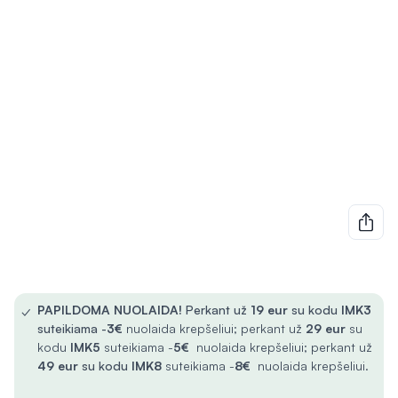
✓
PAPILDOMA NUOLAIDA!
Perkant už
19 eur
su kodu
IMK3
suteikiama -
3€
nuolaida krepšeliui; perkant už
29 eur
su
kodu
IMK5
suteikiama -
5€
nuolaida krepšeliui; perkant už
49 eur
su kodu
IMK8
suteikiama -
8€
nuolaida krepšeliui.