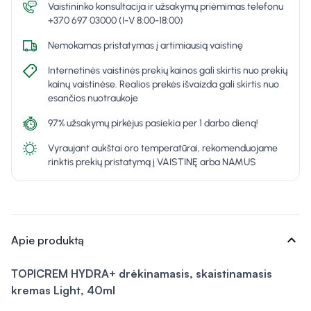
Vaistininko konsultacija ir užsakymų priėmimas telefonu
+370 697 03000 (I-V 8:00-18:00)
Nemokamas pristatymas į artimiausią vaistinę
Internetinės vaistinės prekių kainos gali skirtis nuo prekių
kainų vaistinėse. Realios prekės išvaizda gali skirtis nuo
esančios nuotraukoje
97% užsakymų pirkėjus pasiekia per 1 darbo dieną!
Vyraujant aukštai oro temperatūrai, rekomenduojame
rinktis prekių pristatymą į VAISTINĘ arba NAMUS
expand_more
Apie produktą
TOPICREM HYDRA+ drėkinamasis, skaistinamasis
kremas Light, 40ml