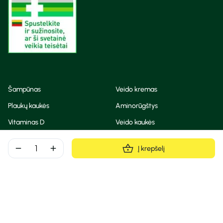
Šampūnas
Veido kremas
Plaukų kaukės
Aminorūgštys
Vitaminas D
Veido kaukės
Korėjietiška kosmetika
Eteriniai aliejai
remove
add
Į krepšelį
Dezodorantas
BB ir CC kremas
Visos teisės saugomos
Privatumo taisyklės
Slapukų politika
© Camelia 2026