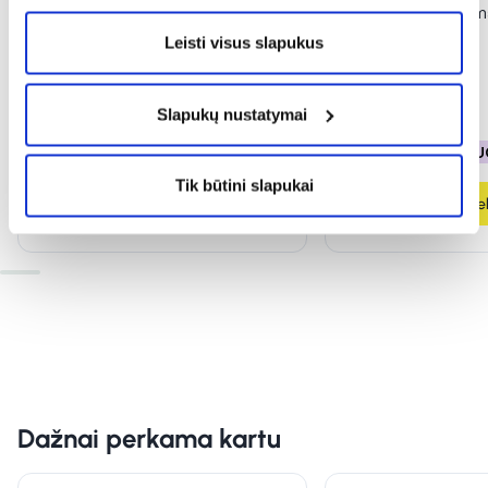
DELIA veido kremas DERMO
DELIA lūpų balzam
SYSTEM, 50 ml
4,8 g
Leisti visus slapukus
(2)
(1)
Įvertinimas 5.0 iš 5
Įvertinimas 5.0 iš 5
2,85 €
5,71 €
1,49 €
2,99 €
Slapukų nustatymai
% PAPILDOMA NUOLAIDA
% PAPILDOMA NU
Tik būtini slapukai
Į krepšelį
Į krepšel
Dažnai perkama kartu