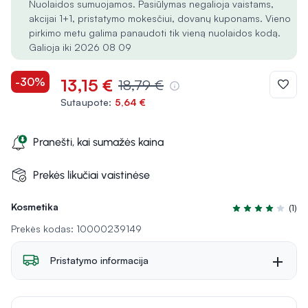
Nuolaidos sumuojamos. Pasiūlymas negalioja vaistams,
akcijai 1+1, pristatymo mokesčiui, dovanų kuponams. Vieno
pirkimo metu galima panaudoti tik vieną nuolaidos kodą.
Galioja iki 2026 08 09
-30%
13,15 €
18,79 €
Sutaupote:
5,64 €
Pranešti, kai sumažės kaina
Prekės likučiai vaistinėse
Kosmetika
(1)
Įvertinimas 4.0 i
Prekės kodas: 10000239149
Pristatymo informacija