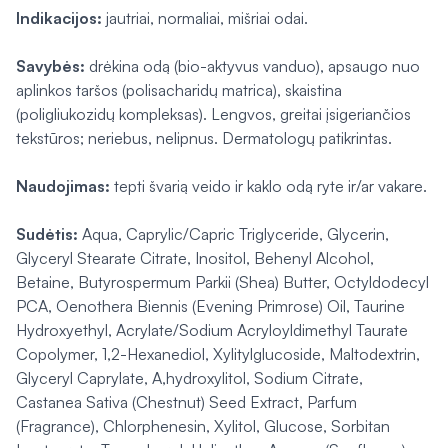
Indikacijos:
jautriai, normaliai, mišriai odai.
Savybės:
drėkina odą (bio-aktyvus vanduo), apsaugo nuo
aplinkos taršos (polisacharidų matrica), skaistina
(poligliukozidų kompleksas). Lengvos, greitai įsigeriančios
tekstūros; neriebus, nelipnus. Dermatologų patikrintas.
Naudojimas:
tepti švarią veido ir kaklo odą ryte ir/ar vakare.
Sudėtis:
Aqua, Caprylic/Capric Triglyceride, Glycerin,
Glyceryl Stearate Citrate, Inositol, Behenyl Alcohol,
Betaine, Butyrospermum Parkii (Shea) Butter, Octyldodecyl
PCA, Oenothera Biennis (Evening Primrose) Oil, Taurine
Hydroxyethyl, Acrylate/Sodium Acryloyldimethyl Taurate
Copolymer, 1,2-Hexanediol, Xylitylglucoside, Maltodextrin,
Glyceryl Caprylate, A,hydroxylitol, Sodium Citrate,
Castanea Sativa (Chestnut) Seed Extract, Parfum
(Fragrance), Chlorphenesin, Xylitol, Glucose, Sorbitan