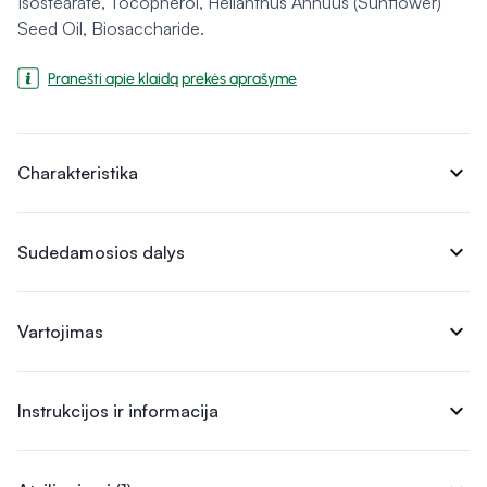
Isostearate, Tocopherol, Helianthus Annuus (Sunflower)
Seed Oil, Biosaccharide.
Pranešti apie klaidą prekės aprašyme
expand_more
Charakteristika
expand_more
Sudedamosios dalys
expand_more
Vartojimas
expand_more
Instrukcijos ir informacija