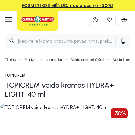
KOSMETIKOS MĖNUO: nuolaidos iki -50%!
Įveskite ieškomo produkto pavadinimą, prekės ženklą ir 
Titulinis
Pradžia
Kosmetika
Veido odos priežiūrai
Veido kremai
TOPICREM
TOPICREM veido kremas HYDRA+
LIGHT, 40 ml
-30%