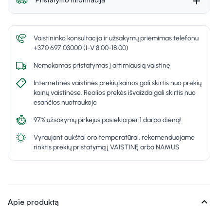
Vaistininko konsultacija ir užsakymų priėmimas telefonu
+370 697 03000 (I-V 8:00-18:00)
Nemokamas pristatymas į artimiausią vaistinę
Internetinės vaistinės prekių kainos gali skirtis nuo prekių
kainų vaistinėse. Realios prekės išvaizda gali skirtis nuo
esančios nuotraukoje
97% užsakymų pirkėjus pasiekia per 1 darbo dieną!
Vyraujant aukštai oro temperatūrai, rekomenduojame
rinktis prekių pristatymą į VAISTINĘ arba NAMUS
expand_more
Apie produktą