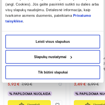
Tik internete
(angl. Cookies). Jūs galite pasirinkti sutikti su dalies arba
visų slapukų naudojimu. Detalesnė informacija, kaip
tvarkome asmens duomenis, pateikiama
Privatumo
taisyklėse
.
Leisti visus slapukus
-25%
-50%
Slapukų nustatymai
BIOCONTE drėkinamasis veido ir
DELIA apsauginis v
kūno kremas BABY, 100 ml
kremas vaikams S
PROTECTION, SPF
Tik būtini slapukai
(5)
Įvertinimas 5.0 iš 5
5,92 €
7,90 €
3,49 €
6,99 €
% PAPILDOMA NUOLAIDA
% PAPILDOMA NU
Į krepšelį
Į krepšel