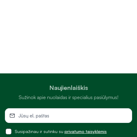
Naujienlaiškis
Sužinok apie nuolaidas ir specialius pasiūlymus!
Susipažinau ir sutinku su
privatumo taisyklėmis