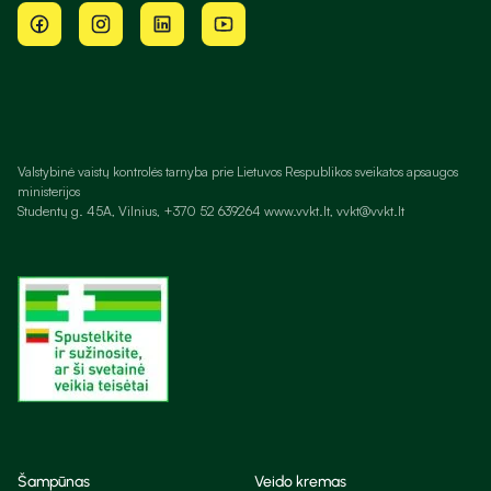
Valstybinė vaistų kontrolės tarnyba prie Lietuvos Respublikos sveikatos apsaugos
ministerijos
Studentų g. 45A, Vilnius, +370 52 639264 www.vvkt.lt, vvkt@vvkt.lt
Šampūnas
Veido kremas