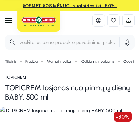
KOSMETIKOS MĖNUO: nuolaidos iki -50%!
Įveskite ieškomo produkto pavadinimą, prekės ženklą ir 
Titulinis
Pradžia
Mamai ir vaikui
Kūdikiams ir vaikams
Odos ir pl
TOPICREM
TOPICREM losjonas nuo pirmųjų dienų
BABY, 500 ml
-30%