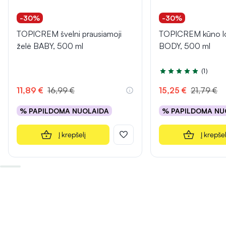
-30%
-30%
TOPICREM švelni prausiamoji
TOPICREM kūno l
želė BABY, 500 ml
BODY, 500 ml
(1)
Įvertinimas 5.0 iš 5
11,89 €
16,99 €
15,25 €
21,79 €
% PAPILDOMA NUOLAIDA
% PAPILDOMA NU
Į krepšelį
Į krepšel