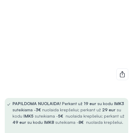
✓
PAPILDOMA NUOLAIDA!
Perkant už
19 eur
su kodu
IMK3
suteikiama -
3€
nuolaida krepšeliui; perkant už
29 eur
su
kodu
IMK5
suteikiama -
5€
nuolaida krepšeliui; perkant už
49 eur
su kodu
IMK8
suteikiama -
8€
nuolaida krepšeliui.