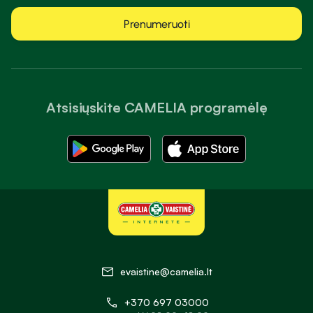
Prenumeruoti
Atsisiųskite CAMELIA programėlę
evaistine@camelia.lt
+370 697 03000