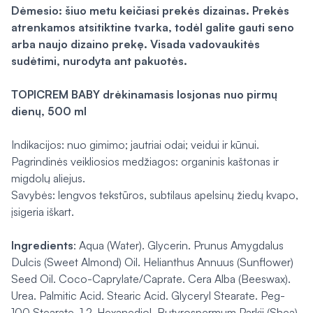
Dėmesio: šiuo metu keičiasi prekės dizainas. Prekės
atrenkamos atsitiktine tvarka, todėl galite gauti seno
arba naujo dizaino prekę. Visada vadovaukitės
sudėtimi, nurodyta ant pakuotės.
TOPICREM BABY drėkinamasis losjonas nuo pirmų
dienų, 500 ml
Indikacijos: nuo gimimo; jautriai odai; veidui ir kūnui.
Pagrindinės veikliosios medžiagos: organinis kaštonas ir
migdolų aliejus.
Savybės: lengvos tekstūros, subtilaus apelsinų žiedų kvapo,
įsigeria iškart.
Ingredients
: Aqua (Water). Glycerin. Prunus Amygdalus
Dulcis (Sweet Almond) Oil. Helianthus Annuus (Sunflower)
Seed Oil. Coco-Caprylate/Caprate. Cera Alba (Beeswax).
Urea. Palmitic Acid. Stearic Acid. Glyceryl Stearate. Peg-
100 Stearate. 1,2-Hexanediol. Butyrospermum Parkii (Shea)