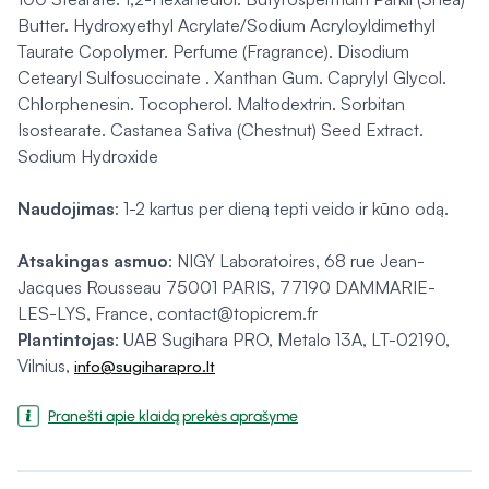
Butter. Hydroxyethyl Acrylate/Sodium Acryloyldimethyl
Taurate Copolymer. Perfume (Fragrance). Disodium
Cetearyl Sulfosuccinate . Xanthan Gum. Caprylyl Glycol.
Chlorphenesin. Tocopherol. Maltodextrin. Sorbitan
Isostearate. Castanea Sativa (Chestnut) Seed Extract.
Sodium Hydroxide
Naudojimas
: 1-2 kartus per dieną tepti veido ir kūno odą.
Atsakingas asmuo
: NIGY Laboratoires, 68 rue Jean-
Jacques Rousseau 75001 PARIS, 77190 DAMMARIE-
LES-LYS, France, contact@topicrem.fr
Plantintojas
: UAB Sugihara PRO, Metalo 13A, LT-02190,
Vilnius,
info@sugiharapro.lt
Pranešti apie klaidą prekės aprašyme