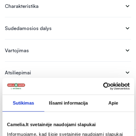
expand_more
Charakteristika
expand_more
Sudedamosios dalys
expand_more
Vartojimas
expand_more
Atsiliepimai
Sutikimas
Išsami informacija
Apie
Panašios prekės
Camelia.lt svetainėje naudojami slapukai
Informuojame, kad šioje svetainėje naudojami slapukai