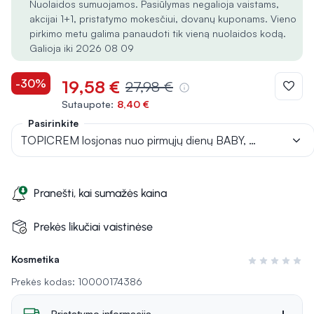
Nuolaidos sumuojamos. Pasiūlymas negalioja vaistams,
akcijai 1+1, pristatymo mokesčiui, dovanų kuponams. Vieno
pirkimo metu galima panaudoti tik vieną nuolaidos kodą.
Galioja iki 2026 08 09
-30%
19,58 €
27,98 €
Sutaupote:
8,40 €
Pasirinkite
TOPICREM losjonas nuo pirmųjų dienų BABY, 500 ml
Pranešti, kai sumažės kaina
Prekės likučiai vaistinėse
Kosmetika
Įvertinimas 0 i
Prekės kodas: 10000174386
Pristatymo informacija