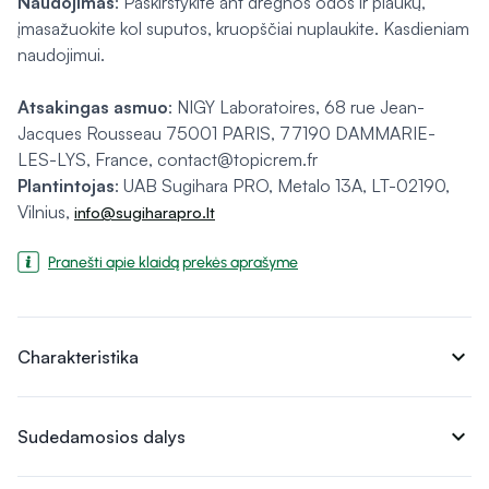
Naudojimas
: Paskirstykite ant drėgnos odos ir plaukų,
įmasažuokite kol suputos, kruopščiai nuplaukite. Kasdieniam
naudojimui.
Atsakingas asmuo
: NIGY Laboratoires, 68 rue Jean-
Jacques Rousseau 75001 PARIS, 77190 DAMMARIE-
LES-LYS, France, contact@topicrem.fr
Plantintojas
: UAB Sugihara PRO, Metalo 13A, LT-02190,
Vilnius,
info@sugiharapro.lt
Pranešti apie klaidą prekės aprašyme
expand_more
Charakteristika
expand_more
Sudedamosios dalys