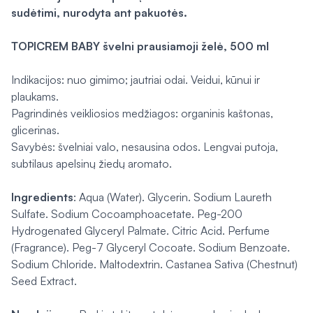
sudėtimi, nurodyta ant pakuotės.
TOPICREM BABY švelni prausiamoji želė, 500 ml
Indikacijos: nuo gimimo; jautriai odai. Veidui, kūnui ir
plaukams.
Pagrindinės veikliosios medžiagos: organinis kaštonas,
glicerinas.
Savybės: švelniai valo, nesausina odos. Lengvai putoja,
subtilaus apelsinų žiedų aromato.
Ingredients
: Aqua (Water). Glycerin. Sodium Laureth
Sulfate. Sodium Cocoamphoacetate. Peg-200
Hydrogenated Glyceryl Palmate. Citric Acid. Perfume
(Fragrance). Peg-7 Glyceryl Cocoate. Sodium Benzoate.
Sodium Chloride. Maltodextrin. Castanea Sativa (Chestnut)
Seed Extract.