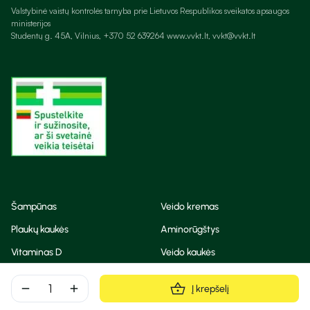
Valstybinė vaistų kontrolės tarnyba prie Lietuvos Respublikos sveikatos apsaugos
ministerijos
Studentų g. 45A, Vilnius, +370 52 639264 www.vvkt.lt, vvkt@vvkt.lt
Šampūnas
Veido kremas
Plaukų kaukės
Aminorūgštys
Vitaminas D
Veido kaukės
Korėjietiška kosmetika
Eteriniai aliejai
remove
add
Į krepšelį
Dezodorantas
BB ir CC kremas