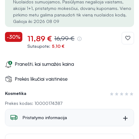
Nuolaidos sumuojamos. Pasiūlymas negalioja vaistams,
akcijai 1+1, pristatymo mokesčiui, dovanų kuponams. Vieno
pirkimo metu galima panaudoti tik vieną nuolaidos kodą.
Galioja iki 2026 08 09
-30%
11,89 €
16,99 €
Sutaupote:
5,10 €
Pranešti, kai sumažės kaina
Prekės likučiai vaistinėse
Kosmetika
Įvertinimas 0 i
Prekės kodas: 10000174387
Pristatymo informacija