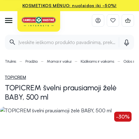
KOSMETIKOS MĖNUO: nuolaidos iki -50%!
Įveskite ieškomo produkto pavadinimą, prekės ženklą ir 
Titulinis
Pradžia
Mamai ir vaikui
Kūdikiams ir vaikams
Odos ir pl
TOPICREM
TOPICREM švelni prausiamoji želė
BABY, 500 ml
-30%