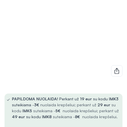
✓
PAPILDOMA NUOLAIDA!
Perkant už
19 eur
su kodu
IMK3
suteikiama -
3€
nuolaida krepšeliui; perkant už
29 eur
su
kodu
IMK5
suteikiama -
5€
nuolaida krepšeliui; perkant už
49 eur
su kodu
IMK8
suteikiama -
8€
nuolaida krepšeliui.