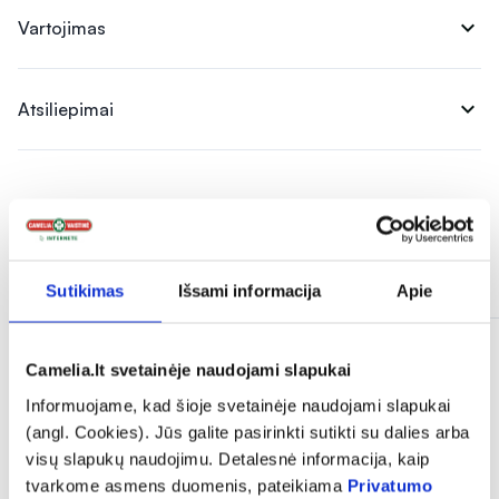
expand_more
Vartojimas
expand_more
Atsiliepimai
Panašios prekės
Sutikimas
Išsami informacija
Apie
Camelia.lt svetainėje naudojami slapukai
Informuojame, kad šioje svetainėje naudojami slapukai
(angl. Cookies). Jūs galite pasirinkti sutikti su dalies arba
visų slapukų naudojimu. Detalesnė informacija, kaip
tvarkome asmens duomenis, pateikiama
Privatumo