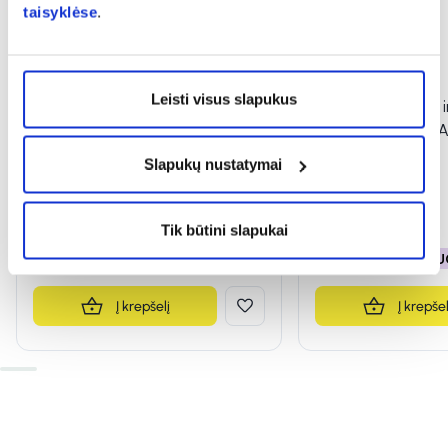
taisyklėse
.
-10%
-10%
Leisti visus slapukus
BIODERMA kūno ir plaukų
BIODERMA kūno ir
prausiklis vaikams ABCDERM
prausiklis vaikam
MOUSSANT, 200 ml
MOUSSANT, 1 l
Slapukų nustatymai
(1)
(4)
Įvertinimas 5.0 iš 5
Įvertinimas 5.0 iš 5
10,97 €
12,19 €
19,25 €
21,39 €
Tik būtini slapukai
% PAPILDOMA NUOLAIDA
% PAPILDOMA NU
Į krepšelį
Į krepšel