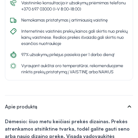
Vaistininko konsultacija ir užsakymų priėmimas telefonu
+370 697 03000 (I-V 8:00-18:00)
Nemokamas pristatymas į artimiausią vaistinę
Internetinės vaistinės prekių kainos gali skirtis nuo prekių
kainų vaistinėse. Realios prekės išvaizda gali skirtis nuo
esančios nuotraukoje
97% užsakymų pirkėjus pasiekia per 1 darbo dieną!
Vyraujant aukštai oro temperatūrai, rekomenduojame
rinktis prekių pristatymą į VAISTINĘ arba NAMUS
expand_more
Apie produktą
Dėmesio: šiuo metu keičiasi prekės dizainas. Prekės
atrenkamos atsitiktine tvarka, todėl galite gauti seno
arba naujo dizaino prekę. Visada vadovaukitės