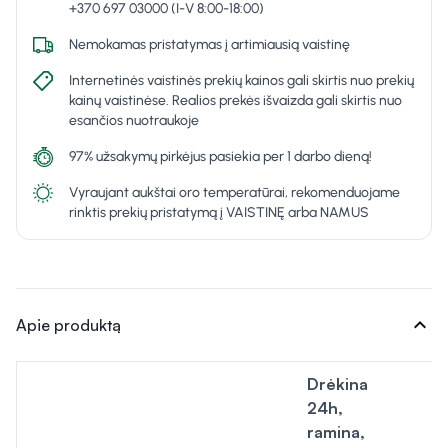
+370 697 03000 (I-V 8:00-18:00)
Nemokamas pristatymas į artimiausią vaistinę
Internetinės vaistinės prekių kainos gali skirtis nuo prekių
kainų vaistinėse. Realios prekės išvaizda gali skirtis nuo
esančios nuotraukoje
97% užsakymų pirkėjus pasiekia per 1 darbo dieną!
Vyraujant aukštai oro temperatūrai, rekomenduojame
rinktis prekių pristatymą į VAISTINĘ arba NAMUS
expand_more
Apie produktą
Drėkina
24h,
ramina,