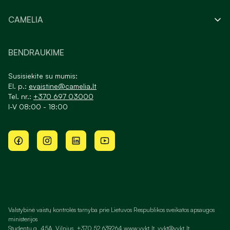
CAMELIA
BENDRAUKIME
Susisiekite su mumis:
El. p.:
evaistine@camelia.lt
Tel. nr.:
+370 697 03000
I-V 08:00 - 18:00
Valstybinė vaistų kontrolės tarnyba prie Lietuvos Respublikos sveikatos apsaugos
ministerijos
Studentų g. 45A, Vilnius, +370 52 639264 www.vvkt.lt, vvkt@vvkt.lt