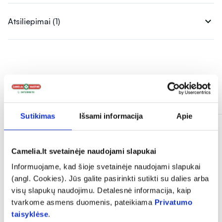
expand_more
Atsiliepimai (1)
Panašios prekės
Sutikimas
Išsami informacija
Apie
Camelia.lt svetainėje naudojami slapukai
Informuojame, kad šioje svetainėje naudojami slapukai
(angl. Cookies). Jūs galite pasirinkti sutikti su dalies arba
visų slapukų naudojimu. Detalesnė informacija, kaip
tvarkome asmens duomenis, pateikiama
Privatumo
taisyklėse
.