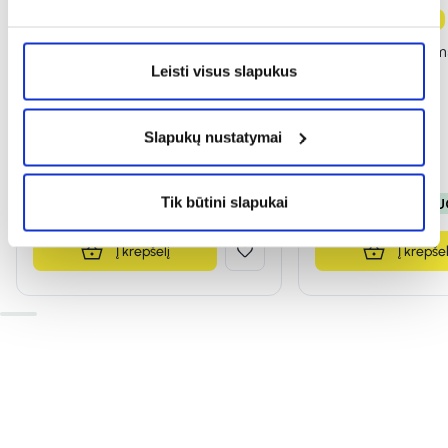
-50%
-50%
Naujiena
DELIA veido kremas DERMO
DELIA lūpų balzam
Leisti visus slapukus
SYSTEM, 50 ml
4,8 g
(2)
(1)
Įvertinimas 5.0 iš 5
Įvertinimas 5.0 iš 5
Slapukų nustatymai
2,85 €
5,71 €
1,49 €
2,99 €
Tik būtini slapukai
% PAPILDOMA NUOLAIDA
% PAPILDOMA NU
Į krepšelį
Į krepšel