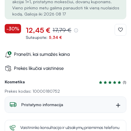
akcijai 1+1, pristatymo mokesčiui, dovanų kuponams.
Vieno pirkimo metu galima panaudoti tik vieną nuolaidos
kodą. Galioja iki 2026 08 17
-30%
12,45 €
17,79 €
Sutaupote:
5,34 €
Pranešti, kai sumažės kaina
Prekės likučiai vaistinėse
Kosmetika
(1)
Įvertinimas 5.0 i
Prekės kodas: 10000180752
Pristatymo informacija
Vaistininko konsultacija ir užsakymų priėmimas telefonu