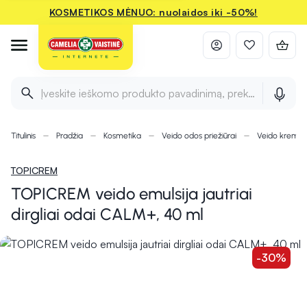
KOSMETIKOS MĖNUO: nuolaidos iki -50%!
Įveskite ieškomo produkto pavadinimą, prekės ženklą ir 
Titulinis
Pradžia
Kosmetika
Veido odos priežiūrai
Veido kremai
TOPICREM
TOPICREM veido emulsija jautriai
dirgliai odai CALM+, 40 ml
-30%