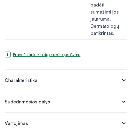
padėti
sumažinti jos
jautrumą.
Dermatologų
patikrintas.
Pranešti apie klaidą prekės aprašyme
expand_more
Charakteristika
expand_more
Sudedamosios dalys
expand_more
Vartojimas