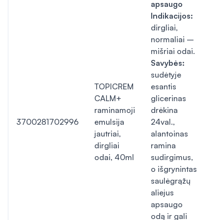
apsaugo
Indikacijos:
dirgliai,
normaliai –
mišriai odai.
Savybės:
sudėtyje
TOPICREM
esantis
CALM+
glicerinas
N
raminamoji
drėkina
t
3700281702996
emulsija
24val.,
i
jautriai,
alantoinas
v
dirgliai
ramina
i
odai, 40ml
sudirgimus,
o išgrynintas
saulėgrąžų
aliejus
apsaugo
odą ir gali