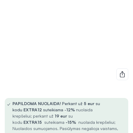
✓
PAPILDOMA NUOLAIDA!
Perkant už
5
eur
su
kodu
EXTRA12
suteikiama -
12%
nuolaida
krepšeliui; perkant už
19 eur
su
kodu
EXTRA15
suteikiama
-15%
nuolaida krepšeliui;
Nuolaidos sumuojamos. Pasiūlymas negalioja vaistams,