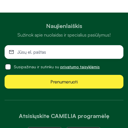
Naujienlaiškis
Sužinok apie nuolaidas ir specialius pasiūlymus!
Susipažinau ir sutinku su
privatumo taisyklėmis
Prenumeruoti
Atsisiųskite CAMELIA programėlę