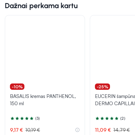
Dažnai perkama kartu
-10%
-25%
BASALIS kremas PANTHENOL,
EUCERIN šampūnas
150 ml
DERMO CAPILLAIR
(3)
(2)
Įvertinimas 5.0 iš 5
Įvertinimas 5.0 iš 5
9,17 €
10,19 €
11,09 €
14,79 €