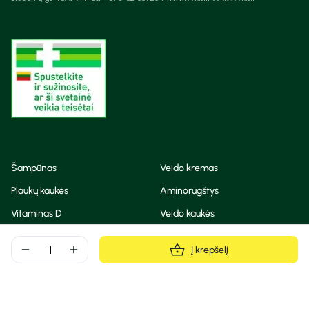
Šampūnas
Veido kremas
Plaukų kaukės
Aminorūgštys
Vitaminas D
Veido kaukės
Korėjietiška kosmetika
Eteriniai aliejai
remove
add
Į krepšelį
Dezodorantas
BB ir CC kremas
Visos teisės saugomos