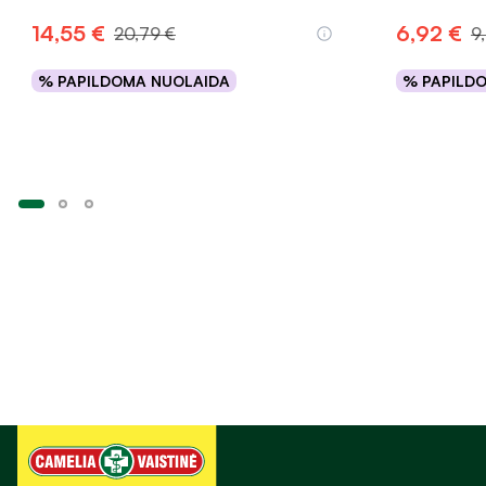
14,55 €
6,92 €
20,79 €
9
% PAPILDOMA NUOLAIDA
% PAPILD
Į krepšelį