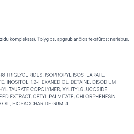
kozidų kompleksas). Tolygios, apgaubiančios tekstūros; neriebus,
-18 TRIGLYCERIDES, ISOPROPYL ISOSTEARATE,
 INOSITOL, 1,2-HEXANEDIOL, BETAINE, DISODIUM
HYL TAURATE COPOLYMER, XYLITYLGLUCOSIDE,
EED EXTRACT, CETYL PALMITATE, CHLORPHENESIN,
D OIL, BIOSACCHARIDE GUM-4