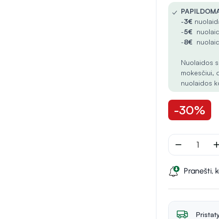
✓
PAPILDOMA
-
3€
nuolaida
-
5€
nuolaid
-
8€
nuolaid
Nuolaidos s
mokesčiui, 
nuolaidos k
-30%
remove
ad
Pranešti, 
Pristat