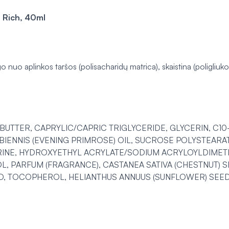
 Rich, 40ml
 nuo aplinkos taršos (polisacharidų matrica), skaistina (poligliu
BUTTER, CAPRYLIC/CAPRIC TRIGLYCERIDE, GLYCERIN, C10
NNIS (EVENING PRIMROSE) OIL, SUCROSE POLYSTEARATE,
RINE, HYDROXYETHYL ACRYLATE/SODIUM ACRYLOYLDIMET
, PARFUM (FRAGRANCE), CASTANEA SATIVA (CHESTNUT) S
CID, TOCOPHEROL, HELIANTHUS ANNUUS (SUNFLOWER) SEE