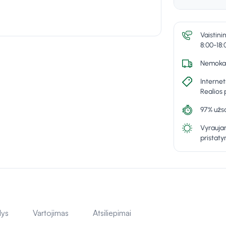
Vaistini
8:00-18:
Nemokam
Internet
Realios 
97% užsa
Vyraujan
pristat
lys
Vartojimas
Atsiliepimai