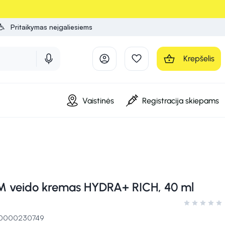
Pritaikymas neįgaliesiems
Krepšelis
Vaistinės
Registracija skiepams
 veido kremas HYDRA+ RICH, 40 ml
Įvertinimas 0
 10000230749