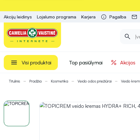
Akcijų leidinys
Lojalumo programa
Karjera
Pagalba
Visi produktai
Top pasiūlymai
Akcijos
Titulinis
Pradžia
Kosmetika
Veido odos priežiūrai
Veido krem