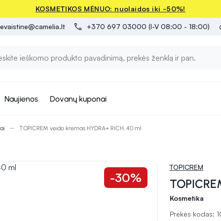
KOSMETIKOS MĖNUO: nuolaidos iki -50%!
evaistine@camelia.lt
+370 697 03000 (I-V 08:00 - 18:00)
Naujienos
Dovanų kuponai
ai
TOPICREM veido kremas HYDRA+ RICH, 40 ml
TOPICREM
-30%
TOPICREM
Kosmetika
Prekės kodas: