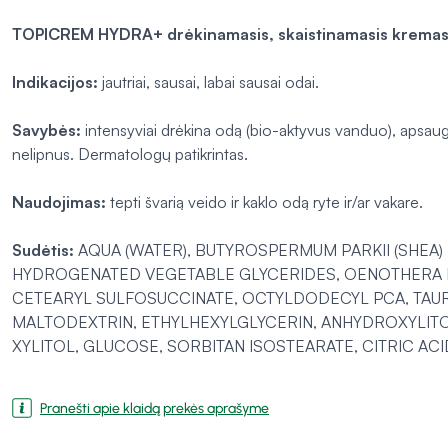
TOPICREM HYDRA+ drėkinamasis, skaistinamasis kremas
Indikacijos:
jautriai, sausai, labai sausai odai.
Savybės:
intensyviai drėkina odą (bio-aktyvus vanduo), apsaugo
nelipnus. Dermatologų patikrintas.
Naudojimas:
tepti švarią veido ir kaklo odą ryte ir/ar vakare.
Sudėtis:
AQUA (WATER), BUTYROSPERMUM PARKII (SHEA) 
HYDROGENATED VEGETABLE GLYCERIDES, OENOTHERA BIE
CETEARYL SULFOSUCCINATE, OCTYLDODECYL PCA, TAU
MALTODEXTRIN, ETHYLHEXYLGLYCERIN, ANHYDROXYLITOL
XYLITOL, GLUCOSE, SORBITAN ISOSTEARATE, CITRIC A
Pranešti apie klaidą prekės aprašyme