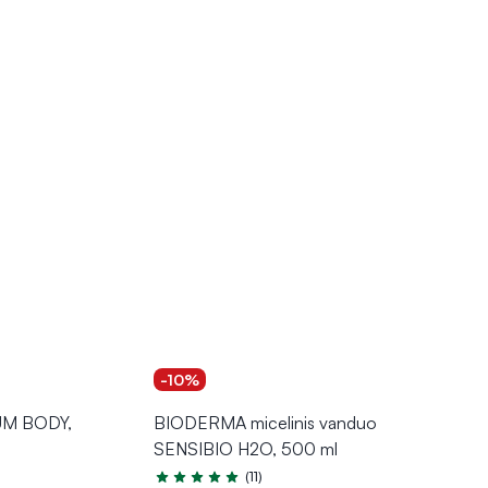
-10%
UM BODY,
BIODERMA micelinis vanduo
SENSIBIO H2O, 500 ml
(11)