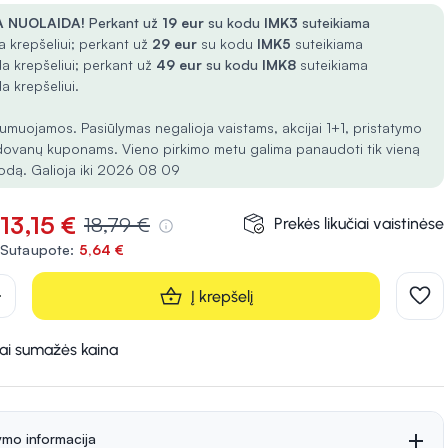
 NUOLAIDA!
Perkant už
19 eur
su kodu
IMK3
suteikiama
 krepšeliui; perkant už
29 eur
su kodu
IMK5
suteikiama
a krepšeliui; perkant už
49 eur
su kodu
IMK8
suteikiama
a krepšeliui.
umuojamos. Pasiūlymas negalioja vaistams, akcijai 1+1, pristatymo
dovanų kuponams. Vieno pirkimo metu galima panaudoti tik vieną
odą. Galioja iki 2026 08 09
13,15 €
18,79 €
Prekės likučiai vaistinėse
Sutaupote:
5,64 €
d
Į krepšelį
kai sumažės kaina
ymo informacija