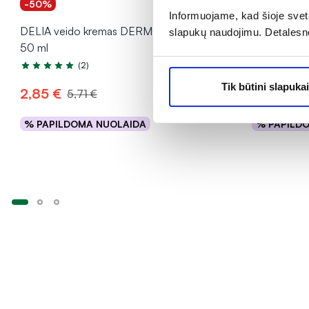
-50%
-40%
Informuojame, kad šioje sveta
DELIA veido kremas DERMO SYSTEM,
PFC molio 
slapukų naudojimu. Detalesn
50 ml
75 ml
(2)
Įvertinimas 5.0 iš 5
Tik būtini slapukai
2,85 €
6,89 €
5,71 €
1
% PAPILDOMA NUOLAIDA
% PAPILD
Į krepšelį