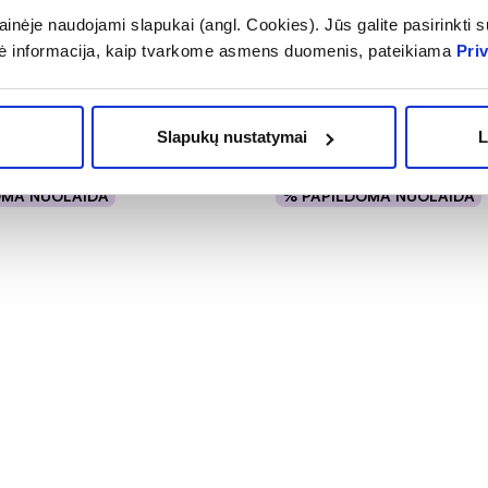
-30%
inėje naudojami slapukai (angl. Cookies). Jūs galite pasirinkti su
veido kaukė HYDRASENSE,
TOPICREM veido kremas D
ė informacija, kaip tvarkome asmens duomenis, pateikiama
Pri
Slapukų nustatymai
L
12,45 €
1,49 €
17,79 €
OMA NUOLAIDA
% PAPILDOMA NUOLAIDA
Į krepšelį
Į krepšelį