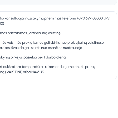
nko konsultacija ir užsakymų priėmimas telefonu +370 697 03000 (I-V
00)
as pristatymas į artimiausią vaistinę
inės vaistinės prekių kainos gali skirtis nuo prekių kainų vaistinėse.
prekės išvaizda gali skirtis nuo esančios nuotraukoje
kymų pirkėjus pasiekia per 1 darbo dieną!
t aukštai oro temperatūrai, rekomenduojame rinktis prekių
ymą į VAISTINĘ arba NAMUS