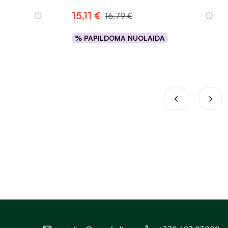
Įvertinimas 5.0 iš 5
15,11 €
16,79 €
% PAPILDOMA NUOLAIDA
Į krepšelį