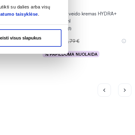
-30%
tikti su dalies arba visų
A, 40 ml
TOPICREM veido kremas HYDRA+
vatumo taisyklėse
.
LIGHT, 40 ml
(1)
Įvertinimas 4.0 iš 5
eisti visus slapukus
13,15 €
18,79 €
% PAPILDOMA NUOLAIDA
Į krepšelį