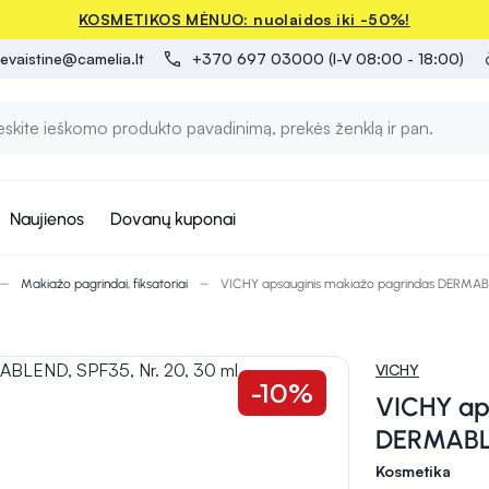
KOSMETIKOS MĖNUO: nuolaidos iki -50%!
evaistine@camelia.lt
+370 697 03000 (I-V 08:00 - 18:00)
Naujienos
Dovanų kuponai
Makiažo pagrindai, fiksatoriai
VICHY apsauginis makiažo pagrindas DERMABLE
VICHY
-10%
VICHY ap
DERMABLE
Kosmetika