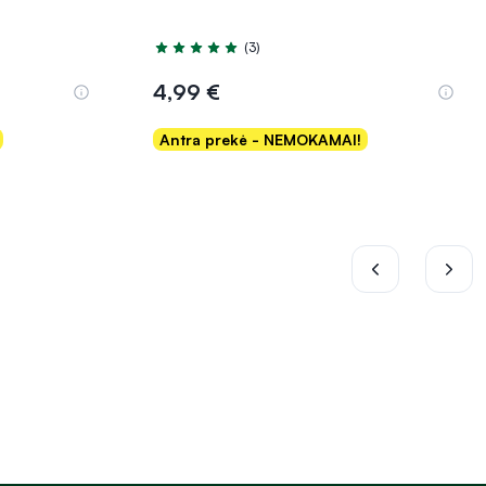
(3)
Įvertinimas 5.0 iš 5
4,99 €
Antra prekė - NEMOKAMAI!
Į krepšelį