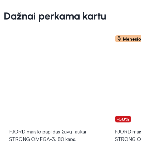
Dažnai perkama kartu
Mėnesi
-50%
FJORD maisto papildas žuvų taukai
FJORD maist
STRONG OMEGA-3, 80 kaps.
STRONG O