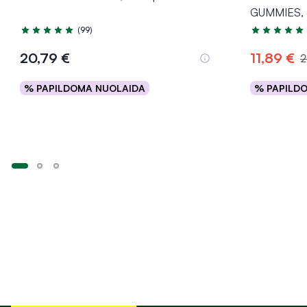
GUMMIES, 
(99)
Įvertinimas 4.9 iš 5
Įvertinimas 5
20,79 €
11,89 €
2
% PAPILDOMA NUOLAIDA
% PAPILD
Į krepšelį