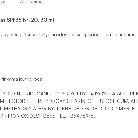
lys
Atsiliepimai
s SPF35 Nr. 20, 30 ml
 visą dieną. Skirtas nelygiai odos spalvai, pajuodusiems paakiams,
.
tinkama jautriai odai
LYCERIN, TRIDECANE, POLYGLYCERYL-4 ISOSTEARATE, PEN
UM HECTORITE, TRIHYDROXYSTEARIN, CELLULOSE GUM, AL
L METHACRYLATE/VINYLIDENE CHLORIDE COPOLYMER, ETHY
9 / IRON OXIDES]. Code F.I.L. : B54769/6.