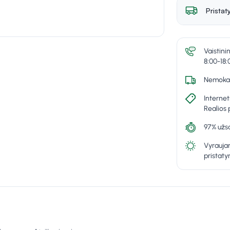
Pristat
Vaistini
8:00-18:
Nemokam
Internet
Realios 
97% užsa
Vyraujan
pristat