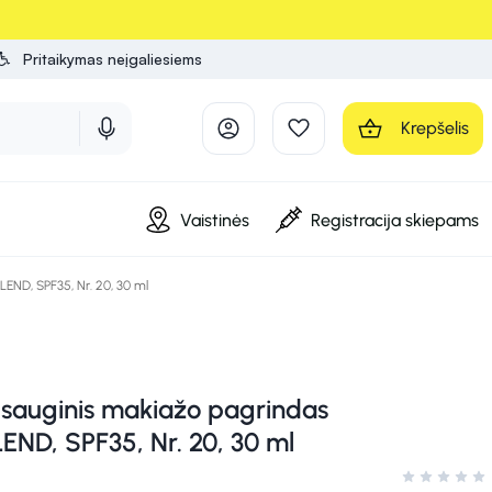
Pritaikymas neįgaliesiems
Krepšelis
Vaistinės
Registracija skiepams
ND, SPF35, Nr. 20, 30 ml
sauginis makiažo pagrindas
ND, SPF35, Nr. 20, 30 ml
Įvertinimas 0