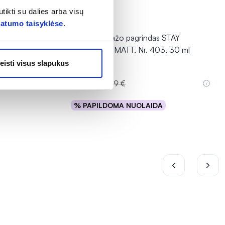
tikti su dalies arba visų
-50%
vatumo taisyklėse
.
TAY
DELIA makiažo pagrindas STAY
, 30 ml
FLAWLESS MATT, Nr. 403, 30 ml
eisti visus slapukus
3,59 €
7,19 €
% PAPILDOMA NUOLAIDA
Į krepšelį