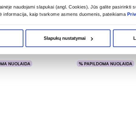
inėje naudojami slapukai (angl. Cookies). Jūs galite pasirinkti su
-50%
ė informacija, kaip tvarkome asmens duomenis, pateikiama
Pri
ažo pagrindas STAY
DELIA makiažo pagrindas S
COVER, Nr. 502, 30 ml
FLAWLESS COVER, Nr. 505
Slapukų nustatymai
L
3,49 €
,99 €
6,99 €
OMA NUOLAIDA
% PAPILDOMA NUOLAIDA
Į krepšelį
Į krepšelį