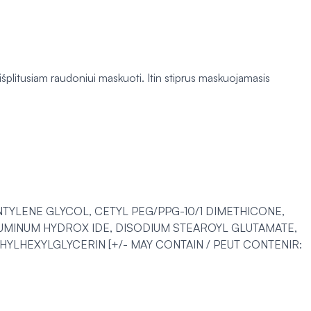
 išplitusiam raudoniui maskuoti. Itin stiprus maskuojamasis
TYLENE GLYCOL, CETYL PEG/PPG-10/1 DIMETHICONE,
UMINUM HYDROX IDE, DISODIUM STEAROYL GLUTAMATE,
LHEXYLGLYCERIN [+/- MAY CONTAIN / PEUT CONTENIR: