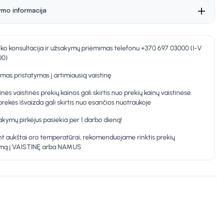
ymo informacija
nko konsultacija ir užsakymų priėmimas telefonu +370 697 03000 (I-V
00)
as pristatymas į artimiausią vaistinę
inės vaistinės prekių kainos gali skirtis nuo prekių kainų vaistinėse.
prekės išvaizda gali skirtis nuo esančios nuotraukoje
kymų pirkėjus pasiekia per 1 darbo dieną!
t aukštai oro temperatūrai, rekomenduojame rinktis prekių
ymą į VAISTINĘ arba NAMUS