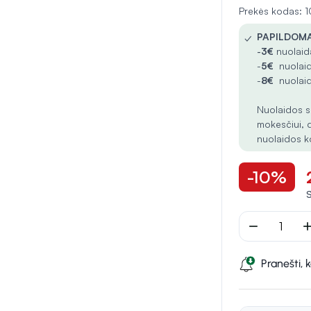
Prekės kodas:
✓
PAPILDOMA
-
3€
nuolaida
-
5€
nuolaid
-
8€
nuolaid
Nuolaidos s
mokesčiui, 
nuolaidos k
-10%
remove
ad
Pranešti, 