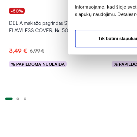
Informuojame, kad šioje sveta
-50%
-50%
slapukų naudojimu. Detalesn
DELIA makiažo pagrindas STAY
DELIA maki
FLAWLESS COVER, Nr. 501, 30 ml
FLAWLESS 
Tik būtini slapukai
3,49 €
3,49 €
6,99 €
6
% PAPILDOMA NUOLAIDA
% PAPILD
Į krepšelį