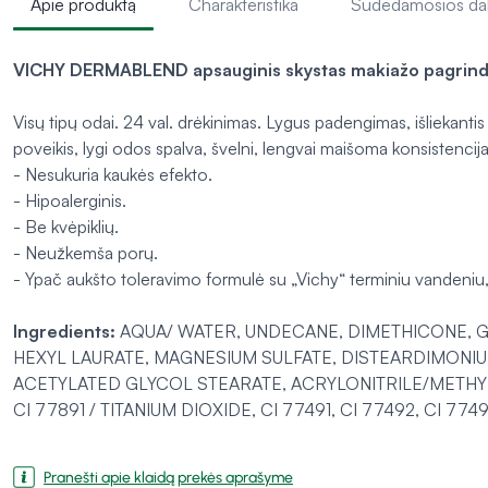
Apie produktą
Charakteristika
Sudedamosios da
VICHY DERMABLEND apsauginis skystas makiažo pagrinda
Visų tipų odai. 24 val. drėkinimas. Lygus padengimas, išliekantis
poveikis, lygi odos spalva, švelni, lengvai maišoma konsistencija
- Nesukuria kaukės efekto.
- Hipoalerginis.
- Be kvėpiklių.
- Neužkemša porų.
- Ypač aukšto toleravimo formulė su „Vichy“ terminiu vandeniu, 
Ingredients:
AQUA/ WATER, UNDECANE, DIMETHICONE, G
HEXYL LAURATE, MAGNESIUM SULFATE, DISTEARDIMONI
ACETYLATED GLYCOL STEARATE, ACRYLONITRILE/METHY
CI 77891 / TITANIUM DIOXIDE, CI 77491, CI 77492, CI 7749
Pranešti apie klaidą prekės aprašyme