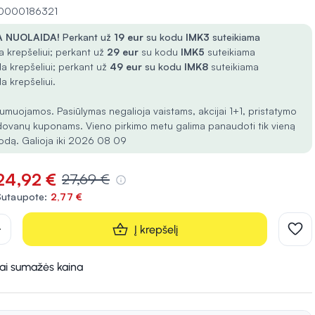
 10000186321
 NUOLAIDA!
Perkant už
19 eur
su kodu
IMK3
suteikiama
 krepšeliui; perkant už
29 eur
su kodu
IMK5
suteikiama
a krepšeliui; perkant už
49 eur
su kodu
IMK8
suteikiama
a krepšeliui.
umuojamos. Pasiūlymas negalioja vaistams, akcijai 1+1, pristatymo
dovanų kuponams. Vieno pirkimo metu galima panaudoti tik vieną
odą. Galioja iki 2026 08 09
24,92 €
27,69 €
Sutaupote:
2,77 €
d
Į krepšelį
kai sumažės kaina