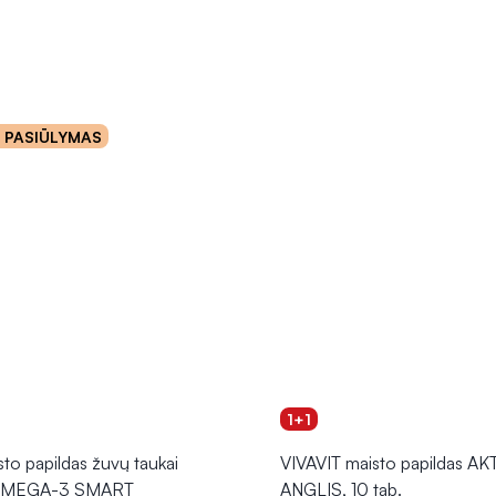
o PASIŪLYMAS
1+1
o papildas žuvų taukai
VIVAVIT maisto papildas A
MEGA-3 SMART
ANGLIS, 10 tab.