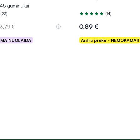
45 guminukai
(23)
(14)
.0 iš 5
Įvertinimas 5.0 iš 5
0,89 €
3,79 €
OMA NUOLAIDA
Antra prekė - NEMOKAMAI!
Į krepšelį
Į krepšelį