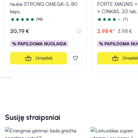
taukai STRONG OMEGA-3, 80
FORTE MAGNIS + 
kaps.
+ CINKAS, 30 tab.
(99)
(7)
Įvertinimas 4.9 iš 5
Įvertinimas 4.4 iš 5
20,79 €
2,98 €*
3,98 €
% PAPILDOMA NUOLAIDA
% PAPILDOMA NU
Į krepšelį
Į krepšel
Susiję straipsniai