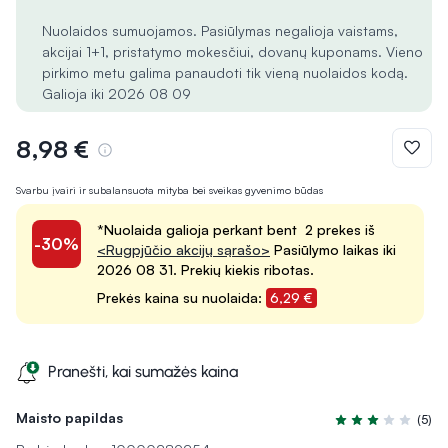
Nuolaidos sumuojamos. Pasiūlymas negalioja vaistams,
akcijai 1+1, pristatymo mokesčiui, dovanų kuponams. Vieno
pirkimo metu galima panaudoti tik vieną nuolaidos kodą.
Galioja iki 2026 08 09
8,98 €
Svarbu įvairi ir subalansuota mityba bei sveikas gyvenimo būdas
*Nuolaida galioja perkant bent 2 prekes iš
-30%
<Rugpjūčio akcijų sąrašo>
Pasiūlymo laikas iki
2026 08 31. Prekių kiekis ribotas.
Prekės kaina su nuolaida:
6,29 €
Pranešti, kai sumažės kaina
Maisto papildas
(5)
Įvertinimas 3.0 iš