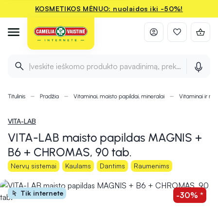
KOSMETIKOS MĖNUO: nuolaidos iki -50%!
Įveskite ieškomo produkto pavadinimą, prekės ženklą ir 
Titulinis
Pradžia
Vitaminai, maisto papildai, mineralai
Vitaminai ir min
VITA-LAB
VITA-LAB maisto papildas MAGNIS +
B6 + CHROMAS, 90 tab.
Nervų sistemai
Kaulams
Dantims
Raumenims
Tik internete
-30% *