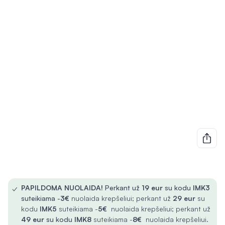
✓
PAPILDOMA NUOLAIDA!
Perkant už
19 eur
su kodu
IMK3
suteikiama -
3€
nuolaida krepšeliui; perkant už
29 eur
su
kodu
IMK5
suteikiama -
5€
nuolaida krepšeliui; perkant už
49 eur
su kodu
IMK8
suteikiama -
8€
nuolaida krepšeliui.