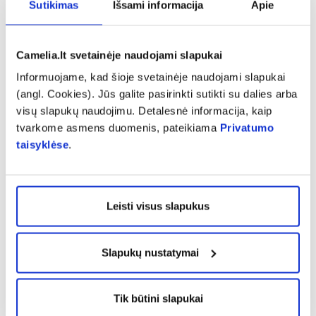
Atsiliepimą gali palikti tik prekę įsigiję klientai
Sutikimas
Išsami informacija
Apie
Camelia.lt svetainėje naudojami slapukai
Informuojame, kad šioje svetainėje naudojami slapukai
(angl. Cookies). Jūs galite pasirinkti sutikti su dalies arba
Rasuole
visų slapukų naudojimu. Detalesnė informacija, kaip
Nejaučiu jokio poveikio, kamuoja mėšlungis
tvarkome asmens duomenis, pateikiama
Privatumo
taisyklėse
.
Leisti visus slapukus
Klientas
pats blogiausias kada nors naudotas magnio papildas
Slapukų nustatymai
Tik būtini slapukai