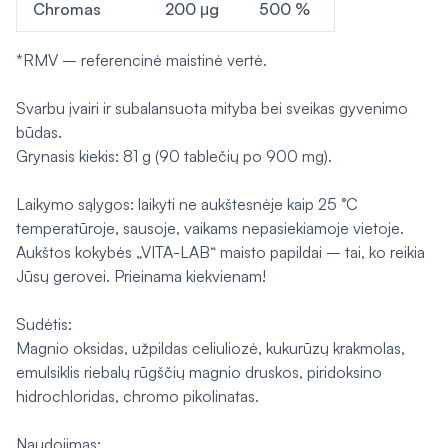
Chromas
200 μg
500 %
*RMV – referencinė maistinė vertė.
Svarbu įvairi ir subalansuota mityba bei sveikas gyvenimo
būdas.
Grynasis kiekis: 81 g (90 tablečių po 900 mg).
Laikymo sąlygos: laikyti ne aukštesnėje kaip 25 °C
temperatūroje, sausoje, vaikams nepasiekiamoje vietoje.
Aukštos kokybės „VITA-LAB“ maisto papildai – tai, ko reikia
Jūsų gerovei. Prieinama kiekvienam!
Sudėtis:
Magnio oksidas, užpildas celiuliozė, kukurūzų krakmolas,
emulsiklis riebalų rūgščių magnio druskos, piridoksino
hidrochloridas, chromo pikolinatas.
Naudojimas: