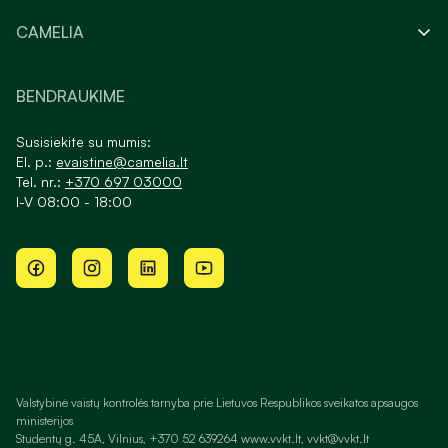
CAMELIA
BENDRAUKIME
Susisiekite su mumis:
El. p.:
evaistine@camelia.lt
Tel. nr.:
+370 697 03000
I-V 08:00 - 18:00
Valstybinė vaistų kontrolės tarnyba prie Lietuvos Respublikos sveikatos apsaugos
ministerijos
Studentų g. 45A, Vilnius, +370 52 639264 www.vvkt.lt, vvkt@vvkt.lt