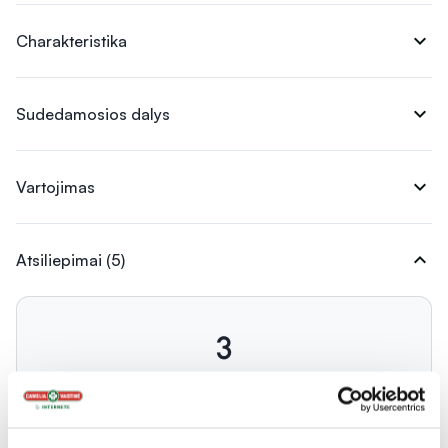
expand_more
Charakteristika
expand_more
Sudedamosios dalys
expand_more
Vartojimas
expand_more
Atsiliepimai (5)
3