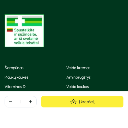
Šampūnas
Veido kremas
Plaukų kaukės
Aminorūgštys
Vitaminas D
Veido kaukės
Korėjietiška kosmetika
Eteriniai aliejai
remove
add
Į krepšelį
Dezodorantas
BB ir CC kremas
Visos teisės saugomos