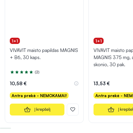
1+1
1+1
VIVAVIT maisto papildas MAGNIS
VIVAVIT maisto papi
+ B6, 30 kaps.
MAGNIS 375 mg, a
skonio, 30 pak.
(2)
Įvertinimas 5.0 iš 5
10,58 €
13,53 €
Antra prekė - NEMOKAMAI!
Antra prekė - NE
Į krepšelį
Į krepšel