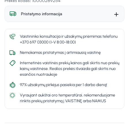
Prekės kodas: 10000289254
Pristatymo informacija
Vaistininko konsultacija ir užsakymų priėmimas telefonu
+370 697 03000 (I-V 8:00-18:00)
Nemokamas pristatymas į artimiausią vaistinę
Internetinės vaistinės prekių kainos gali skirtis nuo prekių
kainų vaistinėse. Realios prekės išvaizda gali skirtis nuo
esančios nuotraukoje
97% užsakymų pirkėjus pasiekia per 1 darbo dieną!
Vyraujant aukštai oro temperatūrai, rekomenduojame
rinktis prekių pristatymą į VAISTINĘ arba NAMUS