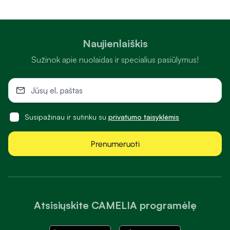
Naujienlaiškis
Sužinok apie nuolaidas ir specialius pasiūlymus!
Susipažinau ir sutinku su
privatumo taisyklėmis
Prenumeruoti
Atsisiųskite CAMELIA programėlę