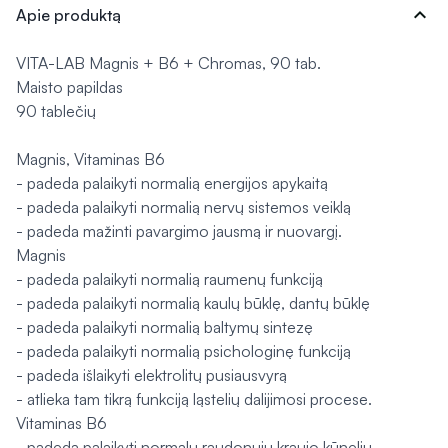
expand_more
Apie produktą
VITA-LAB Magnis + B6 + Chromas, 90 tab.
Maisto papildas
90 tablečių
Magnis, Vitaminas B6
- padeda palaikyti normalią energijos apykaitą
- padeda palaikyti normalią nervų sistemos veiklą
- padeda mažinti pavargimo jausmą ir nuovargį.
Magnis
- padeda palaikyti normalią raumenų funkciją
- padeda palaikyti normalią kaulų būklę, dantų būklę
- padeda palaikyti normalią baltymų sintezę
- padeda palaikyti normalią psichologinę funkciją
- padeda išlaikyti elektrolitų pusiausvyrą
- atlieka tam tikrą funkciją ląstelių dalijimosi procese.
Vitaminas B6
- padeda palaikyti normalų raudonųjų kraujo kūnelių