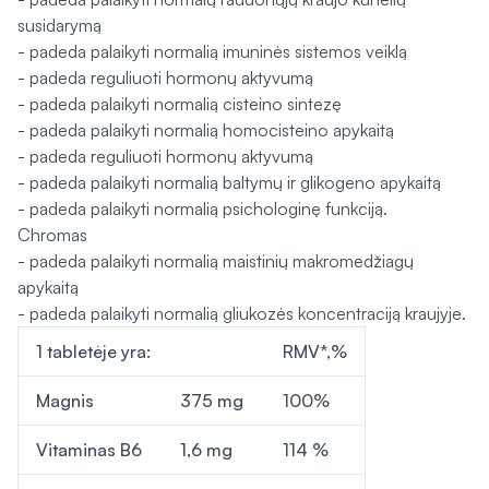
susidarymą
- padeda palaikyti normalią imuninės sistemos veiklą
- padeda reguliuoti hormonų aktyvumą
- padeda palaikyti normalią cisteino sintezę
- padeda palaikyti normalią homocisteino apykaitą
- padeda reguliuoti hormonų aktyvumą
- padeda palaikyti normalią baltymų ir glikogeno apykaitą
- padeda palaikyti normalią psichologinę funkciją.
Chromas
- padeda palaikyti normalią maistinių makromedžiagų
apykaitą
- padeda palaikyti normalią gliukozės koncentraciją kraujyje.
1 tabletėje yra:
RMV*,%
Magnis
375 mg
100%
Vitaminas B6
1,6 mg
114 %