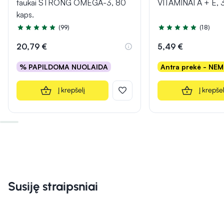
taukai STRONG OMEGA-3, 80
VITAMINAI A + E, 
kaps.
(99)
(18)
Įvertinimas 4.9 iš 5
Įvertinimas 4.9 iš 5
20,79 €
5,49 €
% PAPILDOMA NUOLAIDA
Antra prekė - NE
Į krepšelį
Į krepšel
Susiję straipsniai