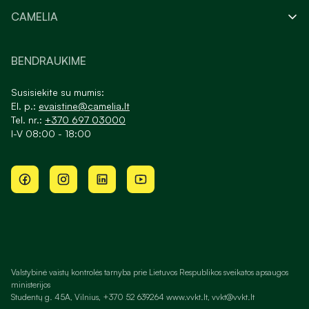
CAMELIA
BENDRAUKIME
Susisiekite su mumis:
El. p.:
evaistine@camelia.lt
Tel. nr.:
+370 697 03000
I-V 08:00 - 18:00
Valstybinė vaistų kontrolės tarnyba prie Lietuvos Respublikos sveikatos apsaugos
ministerijos
Studentų g. 45A, Vilnius, +370 52 639264 www.vvkt.lt, vvkt@vvkt.lt