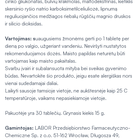
cinko gliukonatas, bulvių krakmolas, maltodekstrinas, kietiklis
skersinio ryšio natrio karboksimetilceliuliozė, lipnumą
reguliuojančios medžiagos riebalų rūgščių magnio druskos
ir silicio dioksidas.
Vartojimas: s
uaugusiems žmonėms gerti po 1 tabletę per
dieną po valgio, užgeriant vandeniu. Neviršyti nustatytos
rekomenduojamos dozės. Maisto papildas neturėtų būti
vartojamas kaip maisto pakaitalas.
Svarbu įvairi ir subalansuota mityba bei sveikas gyvenimo
būdas. Nevartokite šio produkto, jeigu esate alergiškas nors
vienai sudedamajai daliai.
Laikyti sausoje tamsioje vietoje, ne aukštesnėje kaip 25 C
temperatūroje, vaikams nepasiekiamoje vietoje.
Pakuotėje yra 30 tablečių. Grynasis kiekis 15 g.
Gamintojas:
LABOR Przedsiębiorstwo Farmaceutyczno-
Chemiczne Sp. z o.o. 51-162 Wrocław, Długosza 49,