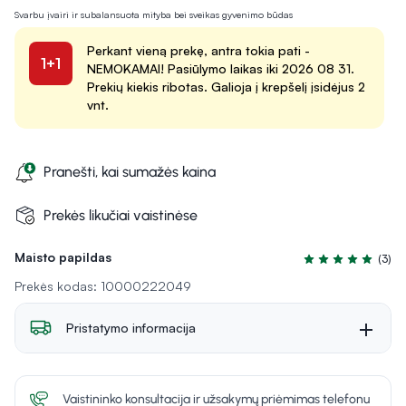
Svarbu įvairi ir subalansuota mityba bei sveikas gyvenimo būdas
Perkant vieną prekę, antra tokia pati -
1+1
NEMOKAMAI! Pasiūlymo laikas iki 2026 08 31.
Prekių kiekis ribotas. Galioja į krepšelį įsidėjus 2
vnt.
Pranešti, kai sumažės kaina
Prekės likučiai vaistinėse
Maisto papildas
(3)
Įvertinimas 5.0 iš
Prekės kodas: 10000222049
Pristatymo informacija
Vaistininko konsultacija ir užsakymų priėmimas telefonu