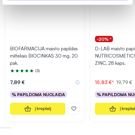
-20% *
BIOFARMACIJA maisto papildas
D-LAB maisto papi
milteliais BIOCINKAS 30 mg, 20
NUTRICOSMETIC
pak.
ZINC, 28 kaps.
(3)
Įvertinimas 4.7 iš 5
7,89 €
15,83 €*
19,79 €
% PAPILDOMA NUOLAIDA
% PAPILDOMA NU
Į krepšelį
Į krepšel