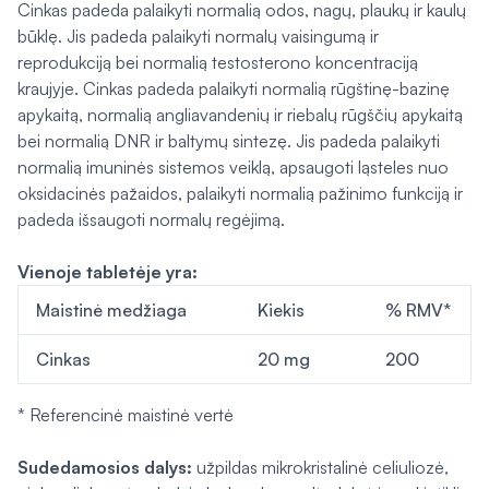
Cinkas padeda palaikyti normalią odos, nagų, plaukų ir kaulų
būklę. Jis padeda palaikyti normalų vaisingumą ir
reprodukciją bei normalią testosterono koncentraciją
kraujyje. Cinkas padeda palaikyti normalią rūgštinę-bazinę
apykaitą, normalią angliavandenių ir riebalų rūgščių apykaitą
bei normalią DNR ir baltymų sintezę. Jis padeda palaikyti
normalią imuninės sistemos veiklą, apsaugoti ląsteles nuo
oksidacinės pažaidos, palaikyti normalią pažinimo funkciją ir
padeda išsaugoti normalų regėjimą.
Vienoje tabletėje yra:
Maistinė medžiaga
Kiekis
% RMV*
Cinkas
20 mg
200
* Referencinė maistinė vertė
Sudedamosios dalys:
užpildas mikrokristalinė celiuliozė,