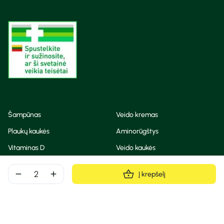
Šampūnas
Veido kremas
Plaukų kaukės
Aminorūgštys
Vitaminas D
Veido kaukės
Korėjietiška kosmetika
Eteriniai aliejai
remove
add
Į krepšelį
Dezodorantas
BB ir CC kremas
Visos teisės saugomos
Privatumo taisyklės
Slapukų politika