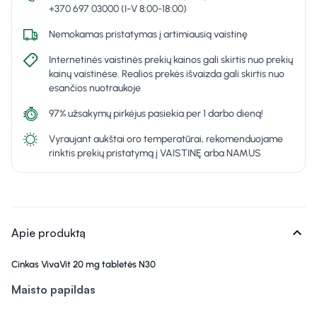
+370 697 03000 (I-V 8:00-18:00)
Nemokamas pristatymas į artimiausią vaistinę
Internetinės vaistinės prekių kainos gali skirtis nuo prekių
kainų vaistinėse. Realios prekės išvaizda gali skirtis nuo
esančios nuotraukoje
97% užsakymų pirkėjus pasiekia per 1 darbo dieną!
Vyraujant aukštai oro temperatūrai, rekomenduojame
rinktis prekių pristatymą į VAISTINĘ arba NAMUS
expand_more
Apie produktą
Cinkas VivaVit 20 mg tabletės N30
Maisto papildas