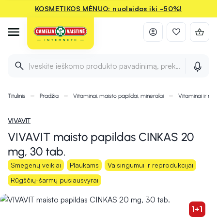
KOSMETIKOS MĖNUO: nuolaidos iki -50%!
Įveskite ieškomo produkto pavadinimą, prekės ženklą ir 
Titulinis
Pradžia
Vitaminai, maisto papildai, mineralai
Vitaminai ir min
VIVAVIT
VIVAVIT maisto papildas CINKAS 20
mg, 30 tab.
Smegenų veiklai
Plaukams
Vaisingumui ir reprodukcijai
Rūgščių-šarmų pusiausvyrai
1+1