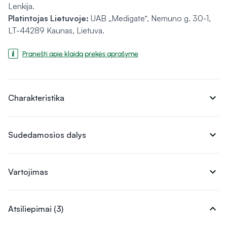
Lenkija.
Platintojas Lietuvoje:
UAB „Medigate“, Nemuno g. 30-1,
LT-44289 Kaunas, Lietuva.
Pranešti apie klaidą prekės aprašyme
expand_more
Charakteristika
expand_more
Sudedamosios dalys
expand_more
Vartojimas
expand_more
Atsiliepimai (3)