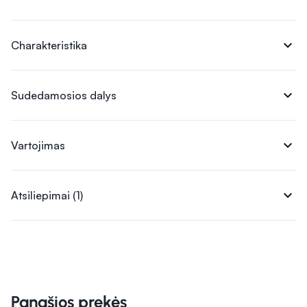
expand_more
Charakteristika
expand_more
Sudedamosios dalys
expand_more
Vartojimas
expand_more
Atsiliepimai (1)
Panašios prekės