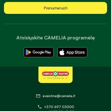
Prenumeruoti
Atsisiųskite CAMELIA programėlę
evaistine@camelia.lt
+370 697 03000