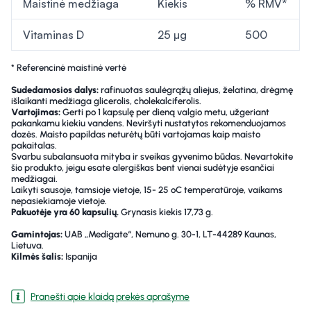
Maistinė medžiaga
Kiekis
% RMV*
Vitaminas D
25 µg
500
* Referencinė maistinė vertė
Sudedamosios dalys:
rafinuotas saulėgrąžų aliejus, želatina, drėgmę
išlaikanti medžiaga glicerolis, cholekalciferolis.
Vartojimas:
Gerti po 1 kapsulę per dieną valgio metu, užgeriant
pakankamu kiekiu vandens. Neviršyti nustatytos rekomenduojamos
dozės. Maisto papildas neturėtų būti vartojamas kaip maisto
pakaitalas.
Svarbu subalansuota mityba ir sveikas gyvenimo būdas. Nevartokite
šio produkto, jeigu esate alergiškas bent vienai sudėtyje esančiai
medžiagai.
Laikyti sausoje, tamsioje vietoje, 15- 25 ºC temperatūroje, vaikams
nepasiekiamoje vietoje.
Pakuotėje yra 60 kapsulių.
Grynasis kiekis 17,73 g.
Gamintojas:
UAB „Medigate“, Nemuno g. 30-1, LT-44289 Kaunas,
Lietuva.
Kilmės šalis:
Ispanija
Pranešti apie klaidą prekės aprašyme