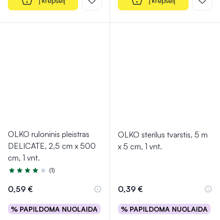
Į krepšelį
Į krepšelį
OLKO ruloninis pleistras
OLKO sterilus tvarstis, 5 m
DELICATE, 2,5 cm x 500
x 5 cm, 1 vnt.
cm, 1 vnt.
(1)
Įvertinimas 4.0 iš 5
0,59 €
0,39 €
% PAPILDOMA NUOLAIDA
% PAPILDOMA NUOLAIDA