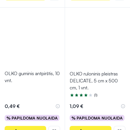
OLKO guminis antpirštis, 10
OLKO ruloninis pleistras
vnt.
DELICATE, 5 cm x 500
cm, 1 vnt.
(1)
Įvertinimas 4.0 iš 5
0,49 €
1,09 €
% PAPILDOMA NUOLAIDA
% PAPILDOMA NUOLAIDA