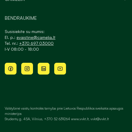
BENDRAUKIME
Susisiekite su mumis:
El. p.:
evaistine@camelia.lt
Tel. nr.:
+370 697 03000
I-V 08:00 - 18:00
Valstybinė vaistų kontrolės tarnyba prie Lietuvos Respublikos sveikatos apsaugos
ministerijos
Studentų g. 45A, Vilnius, +370 52 639264 www.vvkt.lt, vvkt@vvkt.lt