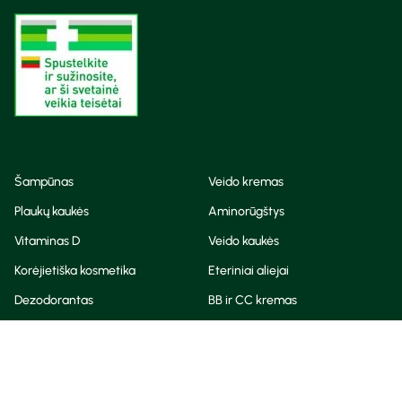
Šampūnas
Veido kremas
Plaukų kaukės
Aminorūgštys
Vitaminas D
Veido kaukės
Korėjietiška kosmetika
Eteriniai aliejai
Dezodorantas
BB ir CC kremas
Visos teisės saugomos
Privatumo taisyklės
Slapukų politika
© Camelia 2026