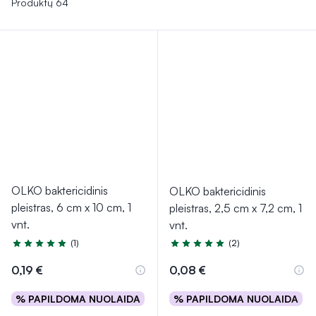
Produktų 64
OLKO baktericidinis
OLKO baktericidinis
pleistras, 6 cm x 10 cm, 1
pleistras, 2,5 cm x 7,2 cm, 1
vnt.
vnt.
(1)
(2)
Įvertinimas 5.0 iš 5
Įvertinimas 5.0 iš 5
0,19 €
0,08 €
% PAPILDOMA NUOLAIDA
% PAPILDOMA NUOLAIDA