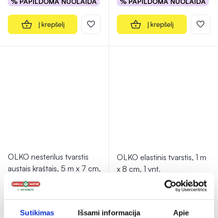
% PAPILDOMA NUOLAIDA
% PAPILDOMA NUOLAIDA
Į krepšelį
Į krepšelį
OLKO nesterilus tvarstis
OLKO elastinis tvarstis, 1 m
austais kraštais, 5 m x 7 cm,
x 8 cm, 1 vnt.
1 vnt.
0,49 €
1,76 €
Sutikimas
Išsami informacija
Apie