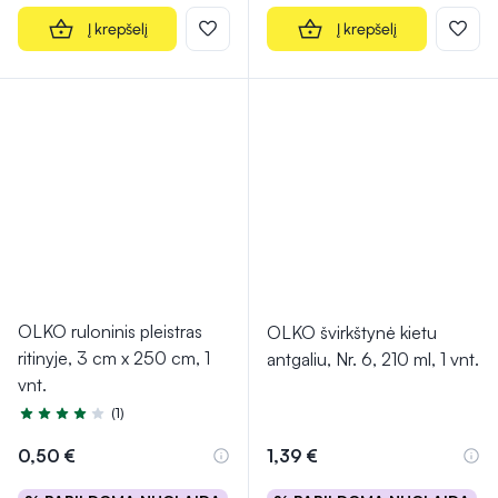
Į krepšelį
Į krepšelį
OLKO ruloninis pleistras
OLKO švirkštynė kietu
ritinyje, 3 cm x 250 cm, 1
antgaliu, Nr. 6, 210 ml, 1 vnt.
vnt.
(1)
Įvertinimas 4.0 iš 5
0,50 €
1,39 €