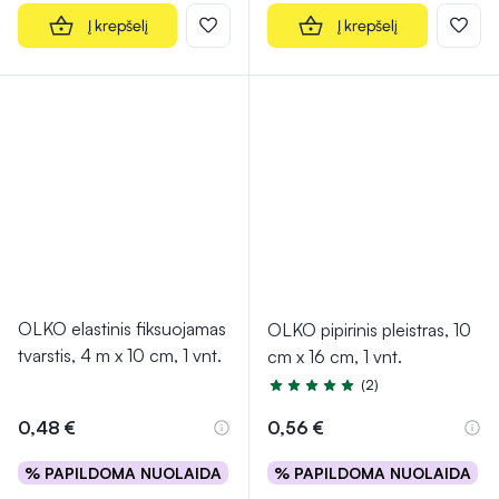
Į krepšelį
Į krepšelį
OLKO elastinis fiksuojamas
OLKO pipirinis pleistras, 10
tvarstis, 4 m x 10 cm, 1 vnt.
cm x 16 cm, 1 vnt.
(2)
Įvertinimas 4.5 iš 5
0,48 €
0,56 €
% PAPILDOMA NUOLAIDA
% PAPILDOMA NUOLAIDA