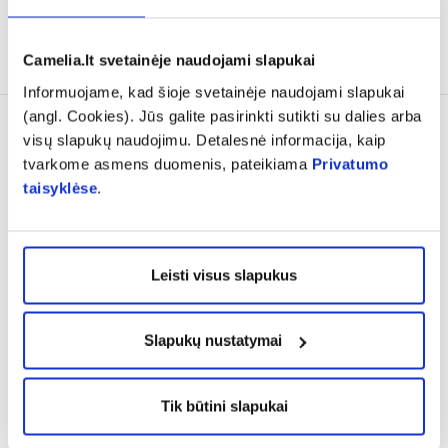
% PAPILDOMA NUOLAIDA
% PAPILDOMA NUOLAIDA
Į krepšelį
Į krepšelį
Camelia.lt svetainėje naudojami slapukai
Informuojame, kad šioje svetainėje naudojami slapukai
(angl. Cookies). Jūs galite pasirinkti sutikti su dalies arba
visų slapukų naudojimu. Detalesnė informacija, kaip
tvarkome asmens duomenis, pateikiama
Privatumo
taisyklėse
.
Leisti visus slapukus
OLKO medicininė marlė, 3
OLKO medicininė marlė, 10
Slapukų nustatymai
m x 90 cm, 1 vnt.
m x 90 cm, 1 vnt.
1,68 €
7,89 €
Tik būtini slapukai
% PAPILDOMA NUOLAIDA
% PAPILDOMA NUOLAIDA