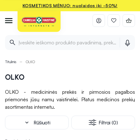
KOSMETIKOS MĖNUO: nuolaidos iki -50%!
Įveskite ieškomo produkto pavadinimą, prekės ženklą ir 
Titulinis
OLKO
OLKO
OLKO - medicininės prekės ir pirmosios pagalbos
priemonės jūsų namų vaistinėlei. Platus medicinos prekių
asortimentas internetu.
expand_more
Rūšiuoti
Filtrai (0)