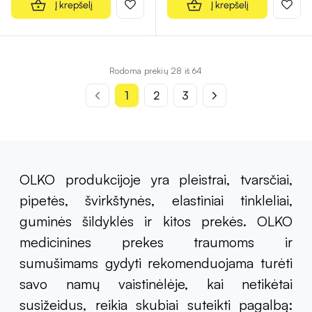
Į krepšelį
Į krepšelį
Rodoma prekių 28 iš 64
1
2
3
OLKO produkcijoje yra pleistrai, tvarsčiai,
pipetės, švirkštynės, elastiniai tinkleliai,
guminės šildyklės ir kitos prekės. OLKO
medicinines prekes traumoms ir
sumušimams gydyti rekomenduojama turėti
savo namų vaistinėlėje, kai netikėtai
susižeidus, reikia skubiai suteikti pagalbą: