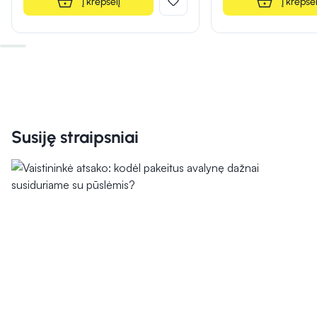
Į krepšelį
Į krepšel
Susiję straipsniai