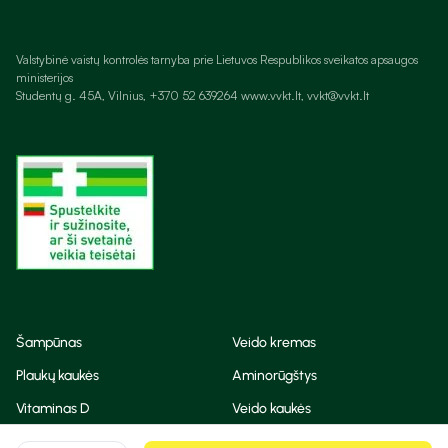
Valstybinė vaistų kontrolės tarnyba prie Lietuvos Respublikos sveikatos apsaugos
ministerijos
Studentų g. 45A, Vilnius, +370 52 639264 www.vvkt.lt, vvkt@vvkt.lt
Šampūnas
Veido kremas
Plaukų kaukės
Aminorūgštys
Vitaminas D
Veido kaukės
Korėjietiška kosmetika
Eteriniai aliejai