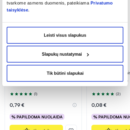
tvarkome asmens duomenis, pateikiama
Privatumo
taisyklėse
.
Leisti visus slapukus
Slapukų nustatymai
OLKO nuospaudų pleistras
OLKO baktericidinis
Tik būtini slapukai
SALIPOD, 2 cm x 10 cm, 1 vnt.
cm x 7,2 cm, 1 vnt.
(1)
(2)
Įvertinimas 5.0 iš 5
Įvertinimas 5.0 iš 5
0,79 €
0,08 €
% PAPILDOMA NUOLAIDA
% PAPILDOMA NU