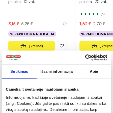
pleistrai, 10 vnt.
pleistrai, 20 vnt.
(3)
Įvertinimas 5.0 iš 5
3,15 €
5,25 €
1,62 €
2,70 €
% PAPILDOMA NUOLAIDA
% PAPILDOMA NU
Į krepšelį
Į krepšel
Sutikimas
Išsami informacija
Apie
Camelia.lt svetainėje naudojami slapukai
Informuojame, kad šioje svetainėje naudojami slapukai
Dažnai perkama kartu
(angl. Cookies). Jūs galite pasirinkti sutikti su dalies arba
visų slapukų naudojimu. Detalesnė informacija, kaip