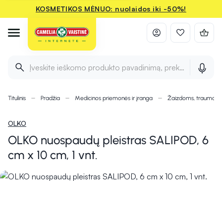
KOSMETIKOS MĖNUO: nuolaidos iki -50%!
Įveskite ieškomo produkto pavadinimą, prekės ženklą ir 
Titulinis
Pradžia
Medicinos priemonės ir įranga
Žaizdoms, traumom
OLKO
OLKO nuospaudų pleistras SALIPOD, 6
cm x 10 cm, 1 vnt.