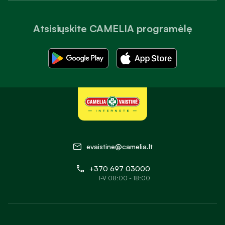
Atsisiųskite CAMELIA programėlę
evaistine@camelia.lt
+370 697 03000
I-V 08:00 - 18:00