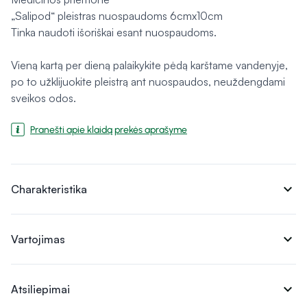
„Salipod“ pleistras nuospaudoms 6cmx10cm
Tinka naudoti išoriškai esant nuospaudoms.
Vieną kartą per dieną palaikykite pėdą karštame vandenyje,
po to užklijuokite pleistrą ant nuospaudos, neuždengdami
sveikos odos.
Pranešti apie klaidą prekės aprašyme
expand_more
Charakteristika
expand_more
Vartojimas
expand_more
Atsiliepimai