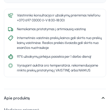
Vaistininko konsultacija ir užsakymų priėmimas telefonu
+370 697 03000 (I-V 8:00-18:00)
Nemokamas pristatymas į artimiausią vaistinę
Internetinės vaistinės prekių kainos gali skirtis nuo prekių
kainų vaistinėse. Realios prekės išvaizda gali skirtis nuo
esančios nuotraukoje
97% užsakymų pirkėjus pasiekia per 1 darbo dieną!
Vyraujant aukštai oro temperatūrai, rekomenduojame
rinktis prekių pristatymą į VAISTINĘ arba NAMUS
expand_more
Apie produktą
Medicinos priemonė