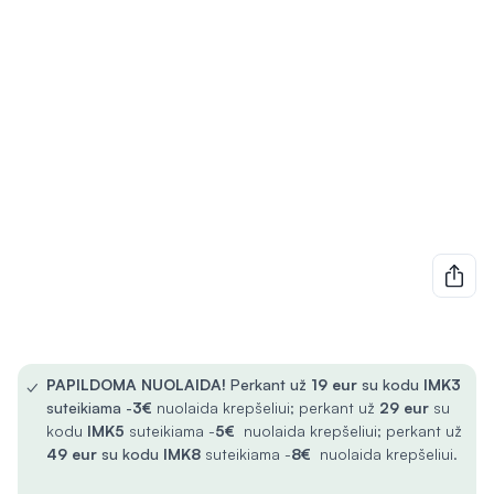
✓
PAPILDOMA NUOLAIDA!
Perkant už
19 eur
su kodu
IMK3
suteikiama -
3€
nuolaida krepšeliui; perkant už
29 eur
su
kodu
IMK5
suteikiama -
5€
nuolaida krepšeliui; perkant už
49 eur
su kodu
IMK8
suteikiama -
8€
nuolaida krepšeliui.