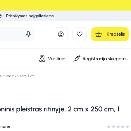
Pritaikymas neįgaliesiems
Krepšelis
Vaistinės
Registracija skiepams
je, 2 cm x 250 cm, 1 vnt.
inis pleistras ritinyje, 2 cm x 250 cm, 1
emonė
Įvertinimas 0