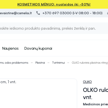
KOSMETIKOS MĖNUO: nuolaidos iki -50%!
evaistine@camelia.lt
+370 697 03000 (I-V 08:00 - 18:00)
Naujienos
Dovanų kuponai
oms, odos problemoms
Pleistrai
Tvirtinimui
OLKO ruloninis pleistras ritiny
OLKO
OLKO rulon
vnt.
Medicinos pri