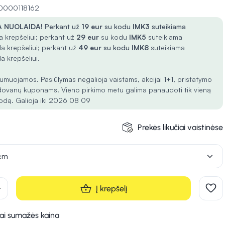
10000118162
 NUOLAIDA!
Perkant už
19 eur
su kodu
IMK3
suteikiama
 krepšeliui; perkant už
29 eur
su kodu
IMK5
suteikiama
a krepšeliui; perkant už
49 eur
su kodu
IMK8
suteikiama
a krepšeliui.
umuojamos. Pasiūlymas negalioja vaistams, akcijai 1+1, pristatymo
dovanų kuponams. Vieno pirkimo metu galima panaudoti tik vieną
odą. Galioja iki 2026 08 09
Prekės likučiai vaistinėse
cm
d
Į krepšelį
kai sumažės kaina