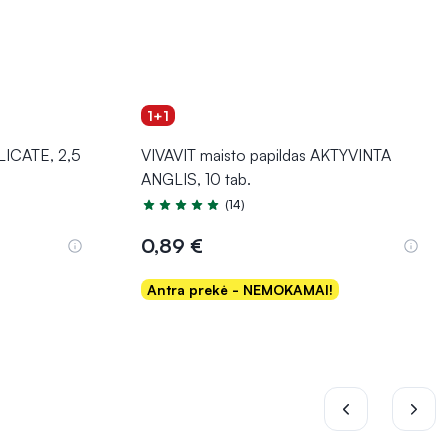
1+1
ELICATE, 2,5
VIVAVIT maisto papildas AKTYVINTA
ANGLIS, 10 tab.
(14)
Įvertinimas 5.0 iš 5
0,89 €
Antra prekė - NEMOKAMAI!
Į krepšelį