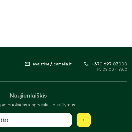
evaistine@camelia.lt
+370 697 03000
I-V 08:00 - 18:00
Naujienlaiškis
pie nuolaidas ir specialius pasiūlymus!