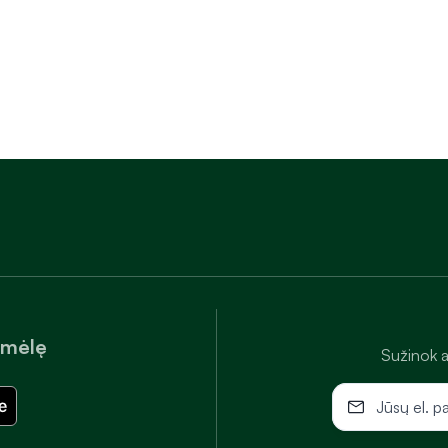
amėlę
Sužinok a