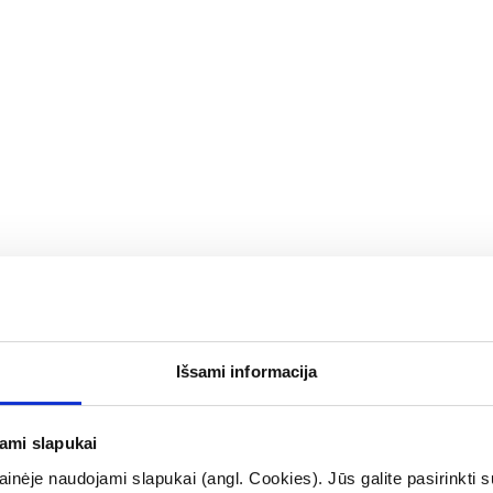
idrokoloidiniai pūslių
OLKO ruloninis pleistras riti
nt.
250 cm, 1 vnt.
(2)
(1)
.0 iš 5
Įvertinimas 4.0 iš 5
Išsami informacija
0,50 €
,10 €
OMA NUOLAIDA
% PAPILDOMA NUOLAIDA
jami slapukai
Į krepšelį
Į krepšelį
inėje naudojami slapukai (angl. Cookies). Jūs galite pasirinkti su