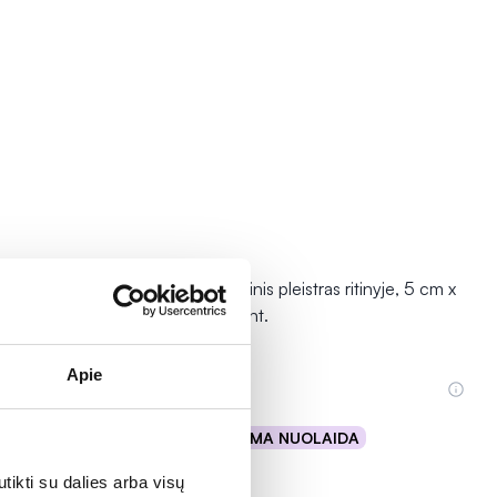
nyje, 3 cm x
OLKO ruloninis pleistras ritinyje, 5 cm x
500 cm, 1 vnt.
Apie
1,09 €
% PAPILDOMA NUOLAIDA
Į krepšelį
tikti su dalies arba visų