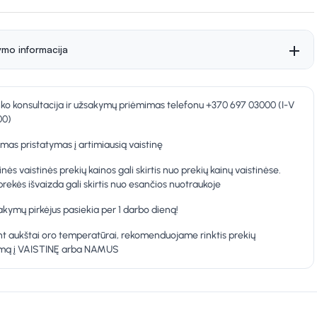
ymo informacija
nko konsultacija ir užsakymų priėmimas telefonu +370 697 03000 (I-V
00)
as pristatymas į artimiausią vaistinę
inės vaistinės prekių kainos gali skirtis nuo prekių kainų vaistinėse.
prekės išvaizda gali skirtis nuo esančios nuotraukoje
kymų pirkėjus pasiekia per 1 darbo dieną!
t aukštai oro temperatūrai, rekomenduojame rinktis prekių
ymą į VAISTINĘ arba NAMUS