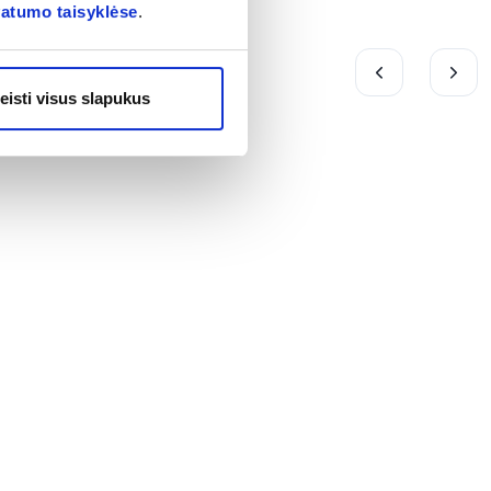
vatumo taisyklėse
.
eisti visus slapukus