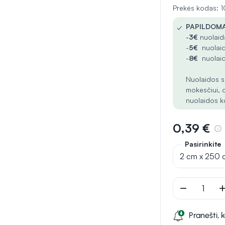
Prekės kodas: 
✓
PAPILDOMA
-
3€
nuolaida
-
5€
nuolaid
-
8€
nuolaid
Nuolaidos s
mokesčiui, 
nuolaidos k
0,39 €
Pasirinkite
2 cm x 250 
remove
ad
Pranešti, 