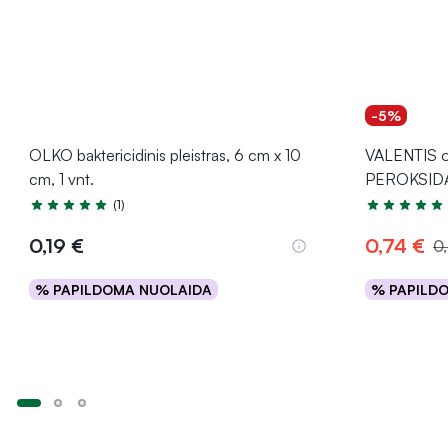
-5%
OLKO baktericidinis pleistras, 6 cm x 10
VALENTIS o
cm, 1 vnt.
PEROKSIDA
(1)
Įvertinimas 5.0 iš 5
Įvertinimas 4
0,19 €
0,74 €
0
% PAPILDOMA NUOLAIDA
% PAPILD
Į krepšelį