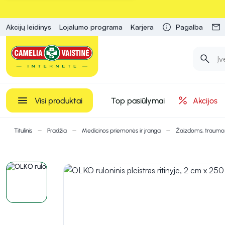
Akcijų leidinys
Lojalumo programa
Karjera
Pagalba
Visi produktai
Top pasiūlymai
Akcijos
Titulinis
Pradžia
Medicinos priemonės ir įranga
Žaizdoms, traum