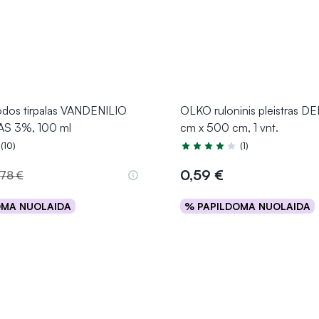
dos tirpalas VANDENILIO
OLKO ruloninis pleistras D
S 3%, 100 ml
cm x 500 cm, 1 vnt.
(10)
(1)
.7 iš 5
Įvertinimas 4.0 iš 5
0,59 €
,78 €
OMA NUOLAIDA
% PAPILDOMA NUOLAIDA
Į krepšelį
Į krepšelį