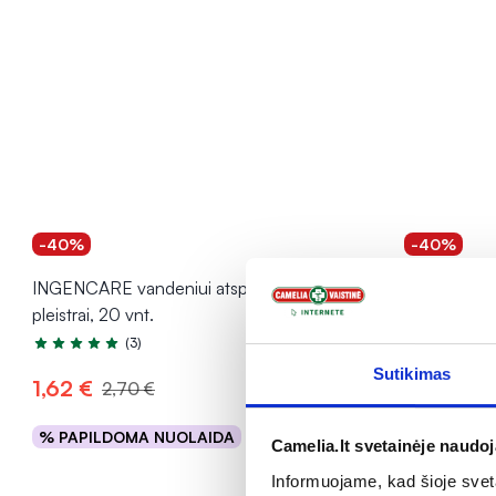
-40%
-40%
INGENCARE vandeniui atsparūs
INGENCARE h
pleistrai, 20 vnt.
pleistrai, 5 v
(3)
Įvertinimas 5.0 iš 5
Įvertinimas 3
Sutikimas
1,62 €
3,06 €
2,70 €
5
% PAPILDOMA NUOLAIDA
% PAPILD
Camelia.lt svetainėje naudo
Į krepšelį
Informuojame, kad šioje sveta