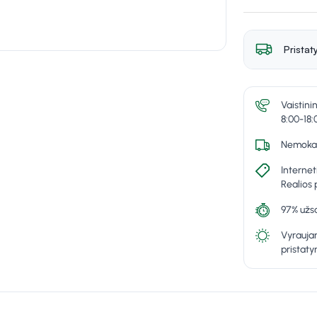
Pristat
Vaistini
8:00-18:
Nemokam
Internet
Realios 
97% užsa
Vyraujan
pristat