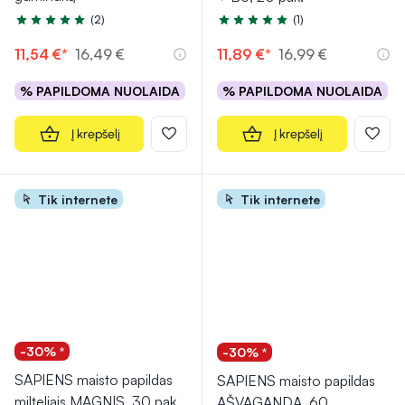
(2)
(1)
Įvertinimas 5.0 iš 5
Įvertinimas 5.0 iš 5
11,54 €*
16,49 €
11,89 €*
16,99 €
% PAPILDOMA NUOLAIDA
% PAPILDOMA NUOLAIDA
Į krepšelį
Į krepšelį
Tik internete
Tik internete
-30% *
-30% *
SAPIENS maisto papildas
SAPIENS maisto papildas
milteliais MAGNIS, 30 pak.
AŠVAGANDA, 60