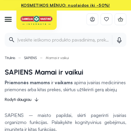
KOSMETIKOS MĖNUO: nuolaidos iki -50%!
Įveskite ieškomo produkto pavadinimą, prekės ženklą ir 
Titulinis
SAPIENS
Mamai ir vaikui
SAPIENS Mamai ir vaikui
Priemonės mamoms
ir
vaikams
apima įvairias medicinines
priemones arba kitas prekes, skirtus užtikrinti gerą abiejų
būklę. Maisto papildai, tokie kaip vitaminai ir mineralai,
gali
Rodyti daugiau
padėti palaikyti mamos energiją ir imunitetą
, ypač po
gimdymo, kai organizmas reikalauja papildomos paramos.
SAPIENS – maisto papildai, skirti pagerinti įvairias
Vaikams skirti šampūnai ir kremai gaminami iš natūralių
organizmo funkcijas. Palaikykite kognityvinius gebėjimus,
ingredientų, kad būtų švelnūs ir nealergizuotų, užtikrinant
imunitetą ir kitas funkcijas.