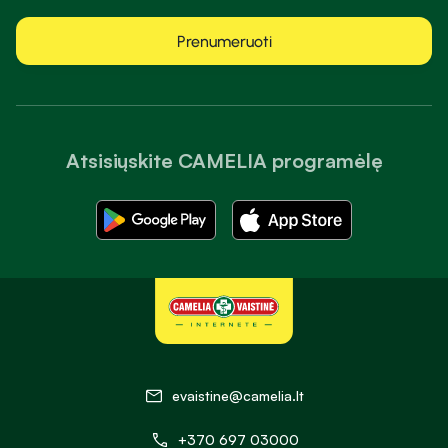
Prenumeruoti
Atsisiųskite CAMELIA programėlę
evaistine@camelia.lt
+370 697 03000