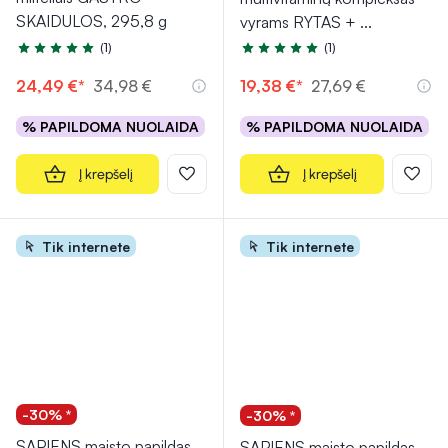
SKAIDULOS, 295,8 g
vyrams RYTAS +
...
(1)
(1)
Įvertinimas 5.0 iš 5
Įvertinimas 5.0 iš 5
24,49 €*
34,98 €
19,38 €*
27,69 €
% PAPILDOMA NUOLAIDA
% PAPILDOMA NUOLAIDA
Į krepšelį
Į krepšelį
Tik internete
Tik internete
-30% *
-30% *
SAPIENS maisto papildas
SAPIENS maisto papildas