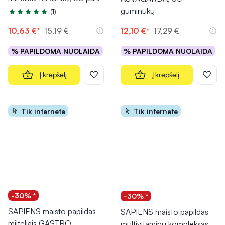
guminukų
(1)
Įvertinimas 5.0 iš 5
10,63 €*
15,19 €
12,10 €*
17,29 €
% PAPILDOMA NUOLAIDA
% PAPILDOMA NUOLAIDA
Į krepšelį
Į krepšelį
Tik internete
Tik internete
-30% *
-30% *
SAPIENS maisto papildas
SAPIENS maisto papildas
milteliais GASTRO
multivitaminų kompleksas