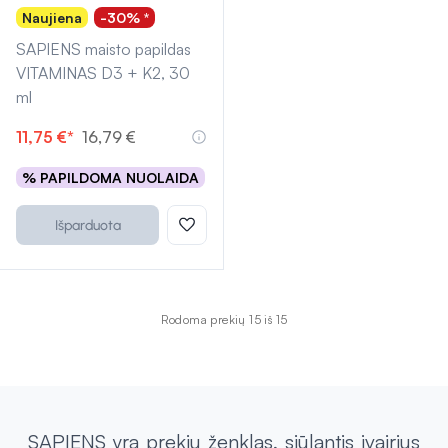
Naujiena
-30% *
SAPIENS maisto papildas
VITAMINAS D3 + K2, 30
ml
11,75 €*
16,79 €
% PAPILDOMA NUOLAIDA
Išparduota
Rodoma prekių 15 iš 15
SAPIENS yra prekių ženklas, siūlantis įvairius