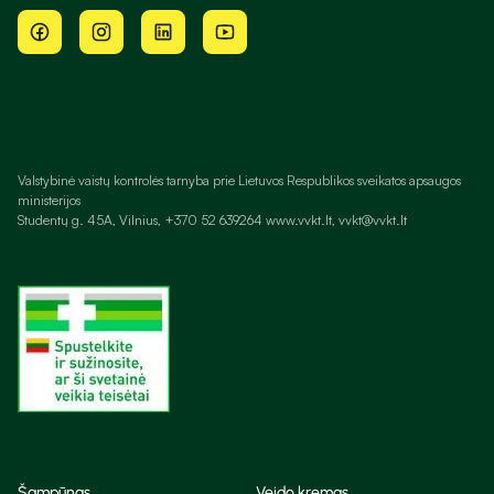
Valstybinė vaistų kontrolės tarnyba prie Lietuvos Respublikos sveikatos apsaugos
ministerijos
Studentų g. 45A, Vilnius, +370 52 639264 www.vvkt.lt, vvkt@vvkt.lt
Šampūnas
Veido kremas