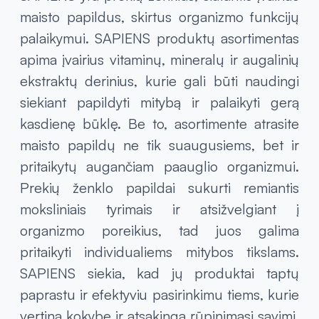
maisto papildus, skirtus organizmo funkcijų
palaikymui. SAPIENS produktų asortimentas
apima įvairius vitaminų, mineralų ir augalinių
ekstraktų derinius, kurie gali būti naudingi
siekiant papildyti mitybą ir palaikyti gerą
kasdienę būklę. Be to, asortimente atrasite
maisto papildų ne tik suaugusiems, bet ir
pritaikytų augančiam paauglio organizmui.
Prekių ženklo papildai sukurti remiantis
moksliniais tyrimais ir atsižvelgiant į
organizmo poreikius, tad juos galima
pritaikyti individualiems mitybos tikslams.
SAPIENS siekia, kad jų produktai taptų
paprastu ir efektyviu pasirinkimu tiems, kurie
vertina kokybę ir atsakingą rūpinimąsi savimi.