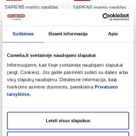
SAPIENS maisto papildas
SAPIENS maisto papildas
ŽENŠENIO KOMPLEKSAS
milteliais HIDROLIZUOTAS
PRO, 90 kaps.
KOLAGENAS 10000
...
(1)
(4)
Įvertinimas 5.0 iš 5
Įvertinimas 2.0 iš 5
Sutikimas
Išsami informacija
Apie
10,49 €*
14,98 €
23,09 €*
32,98 €
% PAPILDOMA NUOLAIDA
% PAPILDOMA NUOLAIDA
Camelia.lt svetainėje naudojami slapukai
Informuojame, kad šioje svetainėje naudojami slapukai
Į krepšelį
Į krepšelį
(angl. Cookies). Jūs galite pasirinkti sutikti su dalies arba
visų slapukų naudojimu. Detalesnė informacija, kaip
tvarkome asmens duomenis, pateikiama
Privatumo
Tik internete
Tik internete
taisyklėse
.
Leisti visus slapukus