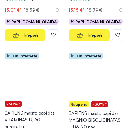
Įvertinimas 5.0 iš 5
Įvertinimas 5.0 iš 5
13,01 €*
18,59 €
13,15 €*
18,79 €
% PAPILDOMA NUOLAIDA
% PAPILDOMA NUOLAIDA
Į krepšelį
Į krepšelį
Tik internete
Tik internete
-30% *
Naujiena
-30% *
SAPIENS maisto papildas
SAPIENS maisto papildas
VITAMINAS D, 60
MAGNIO BISGLICINATAS
guminukų
+ B6, 20 pak.