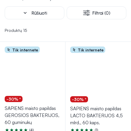
odos ir plaukų priežiūrą nuo pat ankstyvos vaikystės. Kitos
higienos priemonės, pavyzdžiui, drėgnos servetėlės ar
expand_more
Rūšiuoti
Filtrai (0)
specialūs kremai, skirti užtikrinti kasdienę higieną ir komfortą
tiek mamoms, tiek vaikams.
Produktų 15
Tik internete
Tik internete
-30% *
-30% *
SAPIENS maisto papildas
SAPIENS maisto papildas
GEROSIOS BAKTERIJOS,
LACTO BAKTERIJOS 4,5
60 guminukų
mlrd., 60 kaps.
(4)
(1)