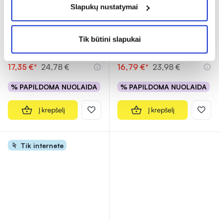
Slapukų nustatymai
-30% *
-30% *
SAPIENS maisto papildas
SAPIENS maisto papildas
DĖMESIO IR
PROPOLIS IMMUNO
Tik būtini slapukai
HIPERAKTYVUMO
...
JUNIOR, 20 vnt. x 10 ml
17,35 €*
24,78 €
16,79 €*
23,98 €
% PAPILDOMA NUOLAIDA
% PAPILDOMA NUOLAIDA
Į krepšelį
Į krepšelį
Tik internete