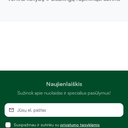
Naujienlaiškis
Sužinok apie nuolaidas ir specialius pasiūlymus!
Susipažinau ir sutinku su
privatumo taisyklėmis