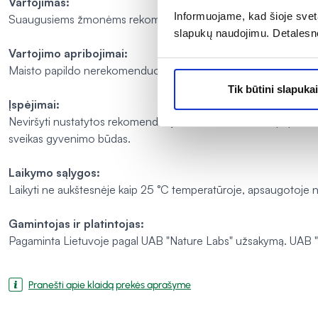
Vartojimas:
Informuojame, kad šioje sveta
Suaugusiems žmonėms rekomenduojama vartoti 2 guminukus p
slapukų naudojimu. Detalesn
Vartojimo apribojimai:
Maisto papildo nerekomenduojama vartoti jaunesniems nei 18
Tik būtini slapukai
Įspėjimai:
Neviršyti nustatytos rekomenduojamos dozės. Maisto papildas net
sveikas gyvenimo būdas.
Laikymo sąlygos:
Laikyti ne aukštesnėje kaip 25 °C temperatūroje, apsaugotoje nu
Gamintojas ir platintojas:
Pagaminta Lietuvoje pagal UAB "Nature Labs" užsakymą. UAB "Na
Pranešti apie klaidą prekės aprašyme