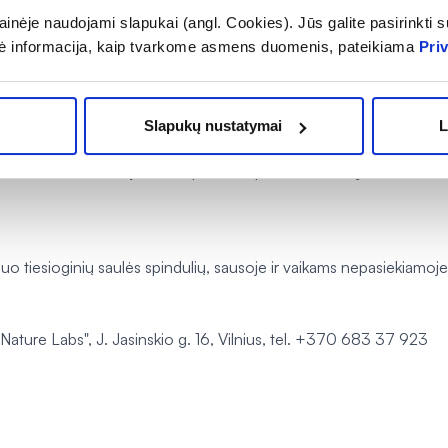
inėje naudojami slapukai (angl. Cookies). Jūs galite pasirinkti su
er dieną.
ė informacija, kaip tvarkome asmens duomenis, pateikiama
Pri
 metų amžiaus vaikams, nėščioms moterims, žindyvėms.
Slapukų nustatymai
L
urėtų būti vartojamas kaip maisto pakaitalas. Laikyti vaikams nep
o tiesioginių saulės spindulių, sausoje ir vaikams nepasiekiamoje
ture Labs", J. Jasinskio g. 16, Vilnius, tel. +370 683 37 923