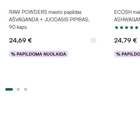
RAW POWDERS maisto papildas
ECOSH mais
AŠVAGANDA + JUODASIS PIPIRAS,
ASHWAGAND
90 kaps.
Įvertinimas 5
24,69 €
24,79 €
% PAPILDOMA NUOLAIDA
% PAPILD
Į krepšelį