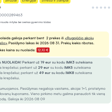
Širdžiai
Energijai
Stresui ir įtampai
s
Įvertinimas 0
 10000289463
lansuota mityba bei sveikas gyvenimo būdas
olaida galioja perkant bent 2 prekes iš
<Rugpjūčio akcijų
ašo>
Pasiūlymo laikas iki 2026 08 31. Prekių kiekis ribotas.
kės kaina su nuolaida:
12,10 €
 NUOLAIDA!
Perkant už
19 eur
su kodu
IMK3
suteikiama
 krepšeliui; perkant už
29 eur
su kodu
IMK5
suteikiama
a krepšeliui; perkant už
49 eur
su kodu
IMK8
suteikiama
a krepšeliui.
umuojamos. Pasiūlymas negalioja vaistams, akcijai 1+1, pristatymo
dovanų kuponams. Vieno pirkimo metu galima panaudoti tik vieną
odą. Galioja iki 2026 08 09