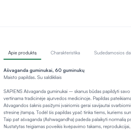
Apie produktą
Charakteristika
Sudedamosios da
Ašvaganda guminukai, 60 guminukų
Maisto papildas. Su saldikliais
SAPIENS Ašvaganda guminukai – skanus būdas papildyti savo mit
vertinama tradicinėje ajurvedos medicinoje. Papildas pateikia
Ašvagandos šaknis pasižymi įvairiomis gerai savijautai svarbio
stresinę įtampą. Todėl šis papildas ypač tinka tiems, kuriems sun
Taip pat ašvaganda (Ashwagandha) padeda palaikyti normalią psichi
Nustatytas teigiamas poveikis kvėpavimo takams, reprodukcijai