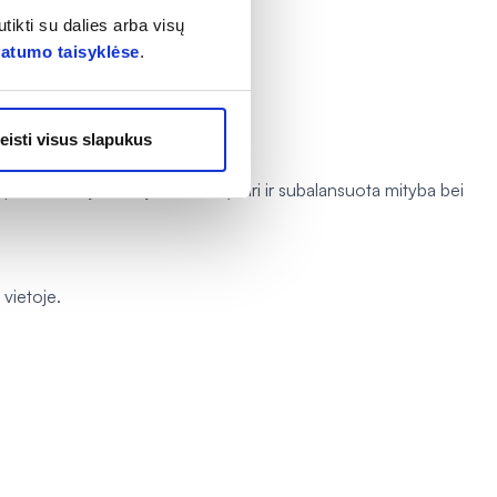
tikti su dalies arba visų
vatumo taisyklėse
.
eisti visus slapukus
asiekiamoje vietoje. Svarbu įvairi ir subalansuota mityba bei
 vietoje.