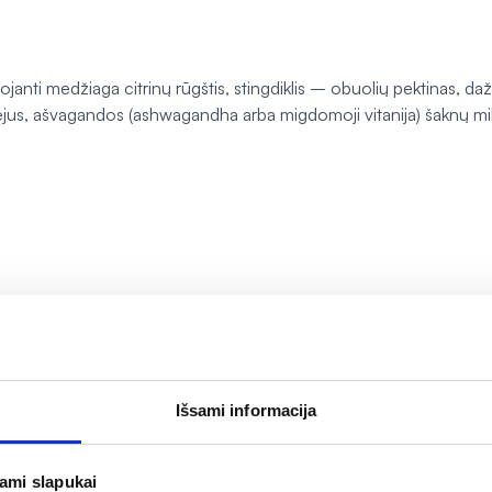
ojanti medžiaga citrinų rūgštis, stingdiklis – obuolių pektinas, daži
ejus, ašvagandos (ashwagandha arba migdomoji vitanija) šaknų milt
Išsami informacija
rma)
jami slapukai