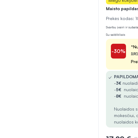
Miego kokybei
Maisto papilda
Prekės kodas:
Svarbu įvairi ir suba
Su saldikliais
*Nu
-30%
sąr
Pre
✓
PAPILDOMA
-
3€
nuolaida
-
5€
nuolaid
-
8€
nuolaid
Nuolaidos s
mokesčiui, 
nuolaidos k