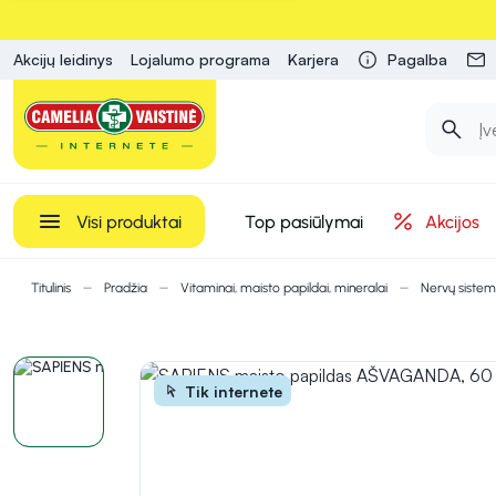
Akcijų leidinys
Lojalumo programa
Karjera
Pagalba
Visi produktai
Top pasiūlymai
Akcijos
Titulinis
Pradžia
Vitaminai, maisto papildai, mineralai
Nervų sistem
Tik internete