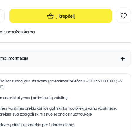
d
Į krepšelį
kai sumažės kaina
ymo informacija
nko konsultacija ir užsakymų priėmimas telefonu +370 697 03000 (I-V
00)
as pristatymas į artimiausią vaistinę
inės vaistinės prekių kainos gali skirtis nuo prekių kainų vaistinėse.
prekės išvaizda gali skirtis nuo esančios nuotraukoje
kymų pirkėjus pasiekia per 1 darbo dieną!