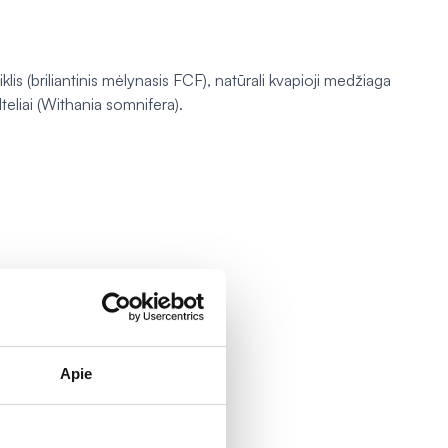
klis (briliantinis mėlynasis FCF), natūrali kvapioji medžiaga
eliai (
Withania somnifera
).
Apie