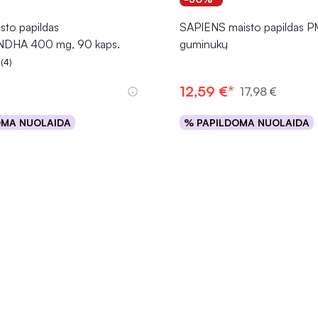
to papildas
SAPIENS maisto papildas 
HA 400 mg, 90 kaps.
guminukų
(4)
.0 iš 5
12,59 €*
17,98 €
OMA NUOLAIDA
% PAPILDOMA NUOLAIDA
Į krepšelį
Į krepšelį