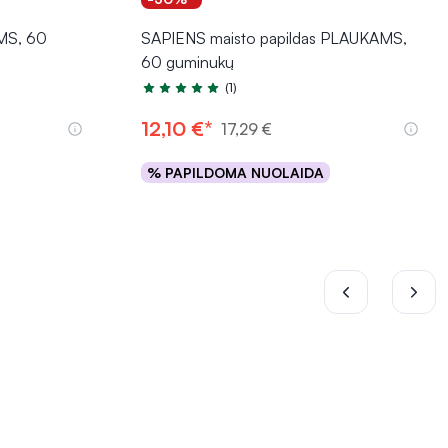
PMS, 60
SAPIENS maisto papildas PLAUKAMS,
60 guminukų
(1)
Įvertinimas 5.0 iš 5
12,10 €*
17,29 €
% PAPILDOMA NUOLAIDA
Į krepšelį