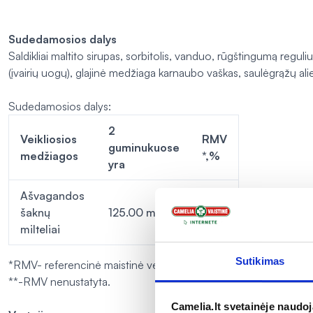
Sudedamosios dalys
Saldikliai maltito sirupas, sorbitolis, vanduo, rūgštingumą reguliu
(įvairių uogų), glajinė medžiaga karnaubo vaškas, saulėgrąžų ali
Sudedamosios dalys:
2
Veikliosios
RMV
guminukuose
medžiagos
*,%
yra
Ašvagandos
šaknų
125.00 mg
**
milteliai
Sutikimas
*RMV- referencinė maistinė vertė (rekomenduojama paros no
**-RMV nenustatyta.
Camelia.lt svetainėje naudo