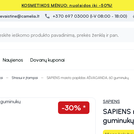
KOSMETIKOS MĖNUO: nuolaidos iki -50%!
evaistine@camelia.lt
+370 697 03000 (I-V 08:00 - 18:00)
Naujienos
Dovanų kuponai
ai
Stresui ir įtampai
SAPIENS maisto papildas AŠVAGANDA, 60 guminukų
SAPIENS
-30% *
SAPIENS 
guminukų