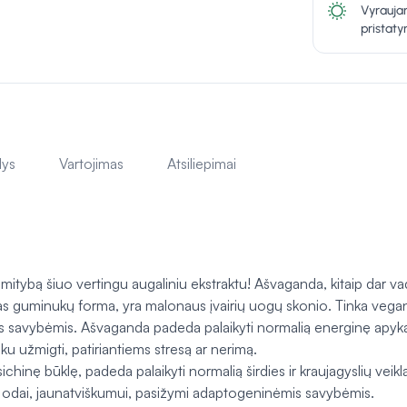
Vyraujan
pristat
lys
Vartojimas
Atsiliepimai
ybą šiuo vertingu augaliniu ekstraktu! Ašvaganda, kitaip dar va
mas guminukų forma, yra malonaus įvairių uogų skonio. Tinka veg
mis savybėmis. Ašvaganda padeda palaikyti normalią energinę apyk
ku užmigti, patiriantiems stresą ar nerimą.
nę būklę, padeda palaikyti normalią širdies ir kraujagyslių veiklą,
, odai, jaunatviškumui, pasižymi adaptogeninėmis savybėmis.