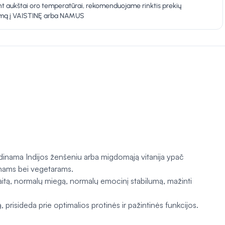
t aukštai oro temperatūrai, rekomenduojame rinktis prekių
ymą į VAISTINĘ arba NAMUS
dinama Indijos ženšeniu arba migdomąją vitanija ypač
anams bei vegetarams.
aitą, normalų miegą, normalų emocinį stabilumą, mažinti
 prisideda prie optimalios protinės ir pažintinės funkcijos.