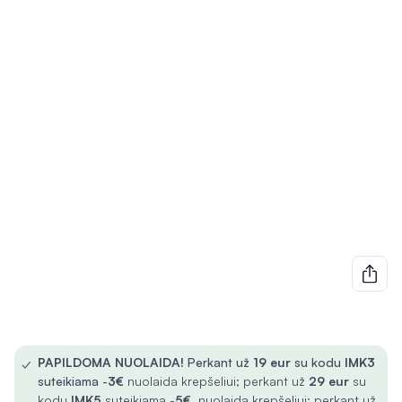
✓
PAPILDOMA NUOLAIDA!
Perkant už
19 eur
su kodu
IMK3
suteikiama -
3€
nuolaida krepšeliui; perkant už
29 eur
su
kodu
IMK5
suteikiama -
5€
nuolaida krepšeliui; perkant už