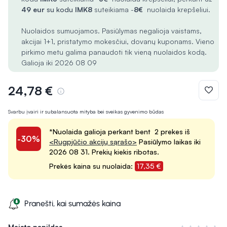
49 eur
su kodu
IMK8
suteikiama -
8€
nuolaida krepšeliui.
Nuolaidos sumuojamos. Pasiūlymas negalioja vaistams,
akcijai 1+1, pristatymo mokesčiui, dovanų kuponams. Vieno
pirkimo metu galima panaudoti tik vieną nuolaidos kodą.
Galioja iki 2026 08 09
24,78 €
Svarbu įvairi ir subalansuota mityba bei sveikas gyvenimo būdas
*Nuolaida galioja perkant bent 2 prekes iš
-30%
<Rugpjūčio akcijų sąrašo>
Pasiūlymo laikas iki
2026 08 31. Prekių kiekis ribotas.
Prekės kaina su nuolaida:
17,35 €
Pranešti, kai sumažės kaina
Maisto papildas