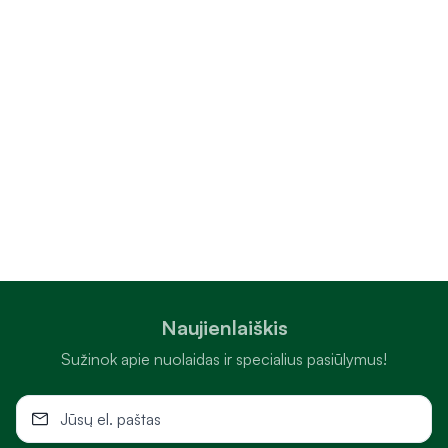
Naujienlaiškis
Sužinok apie nuolaidas ir specialius pasiūlymus!