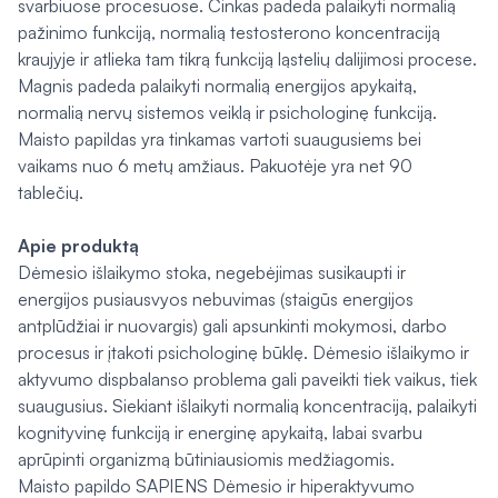
svarbiuose procesuose. Cinkas padeda palaikyti normalią
pažinimo funkciją, normalią testosterono koncentraciją
kraujyje ir atlieka tam tikrą funkciją ląstelių dalijimosi procese.
Magnis padeda palaikyti normalią energijos apykaitą,
normalią nervų sistemos veiklą ir psichologinę funkciją.
Maisto papildas yra tinkamas vartoti suaugusiems bei
vaikams nuo 6 metų amžiaus. Pakuotėje yra net 90
tablečių.
Apie produktą
Dėmesio išlaikymo stoka, negebėjimas susikaupti ir
energijos pusiausvyos nebuvimas (staigūs energijos
antplūdžiai ir nuovargis) gali apsunkinti mokymosi, darbo
procesus ir įtakoti psichologinę būklę. Dėmesio išlaikymo ir
aktyvumo dispbalanso problema gali paveikti tiek vaikus, tiek
suaugusius. Siekiant išlaikyti normalią koncentraciją, palaikyti
kognityvinę funkciją ir energinę apykaitą, labai svarbu
aprūpinti organizmą būtiniausiomis medžiagomis.
Maisto papildo SAPIENS Dėmesio ir hiperaktyvumo