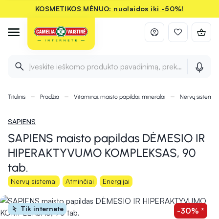
KOSMETIKOS MĖNUO: nuolaidos iki -50%!
Įveskite ieškomo produkto pavadinimą, prekės ženklą ir 
Titulinis
Pradžia
Vitaminai, maisto papildai, mineralai
Nervų sistemai
SAPIENS
SAPIENS maisto papildas DĖMESIO IR
HIPERAKTYVUMO KOMPLEKSAS, 90
tab.
Nervų sistemai
Atminčiai
Energijai
Tik internete
-30% *