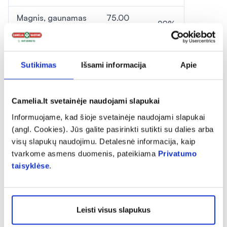
Magnis, gaunamas
75.00
20%
iš:
mg
citrinų rugšties
35.00
**
magnio druskų
mg
Sutikimas
Išsami informacija
Apie
magnio
45.00
**
bisglicinato
mg
Camelia.lt svetainėje naudojami slapukai
Informuojame, kad šioje svetainėje naudojami slapukai
*RMV- referencinė maistinė vertė (rekomenduojama paros
(angl. Cookies). Jūs galite pasirinkti sutikti su dalies arba
norma)
visų slapukų naudojimu. Detalesnė informacija, kaip
**-RMV nenustatyta.
tvarkome asmens duomenis, pateikiama
Privatumo
***KSV - kolonijas sudarančių vienetų
taisyklėse
.
Vartojimas:
suaugusiems ir vaikams nuo 6 metų amžiaus
vartoti po 1 tabletę per dieną po valgio.
Leisti visus slapukus
Vartojimo apribojimai: