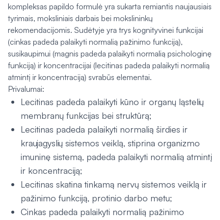
kompleksas papildo formulė yra sukarta remiantis naujausiais
tyrimais, moksliniais darbais bei mokslininkų
rekomendacijomis. Sudėtyje yra trys kognityvinei funkcijai
(cinkas padeda palaikyti normalią pažinimo funkciją),
susikaupimui (magnis padeda palaikyti normalią psichologinę
funkciją) ir koncentracijai (lecitinas padeda palaikyti normalią
atmintį ir koncentraciją) svrabūs elementai.
Privalumai:
Lecitinas padeda palaikyti kūno ir organų ląstelių
membranų funkcijas bei struktūrą;
Lecitinas padeda palaikyti normalią širdies ir
kraujagyslių sistemos veiklą, stiprina organizmo
imuninę sistemą, padeda palaikyti normalią atmintį
ir koncentraciją;
Lecitinas skatina tinkamą nervų sistemos veiklą ir
pažinimo funkciją, protinio darbo metu;
Cinkas padeda palaikyti normalią pažinimo