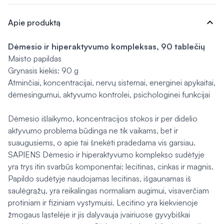
expand_more
Apie produktą
Dėmesio ir hiperaktyvumo kompleksas, 90 tablečių
Maisto papildas
Grynasis kiekis: 90 g
Atminčiai, koncentracijai, nervų sistemai, energinei apykaitai,
dėmesingumui, aktyvumo kontrolei, psichologinei funkcijai
Dėmesio išlaikymo, koncentracijos stokos ir per didelio
aktyvumo problema būdinga ne tik vaikams, bet ir
suaugusiems, o apie tai šnekėti pradedama vis garsiau.
SAPIENS Dėmesio ir hiperaktyvumo komplekso sudėtyje
yra trys itin svarbūs komponentai: lecitinas, cinkas ir magnis.
Papildo sudėtyje naudojamas lecitinas, išgaunamas iš
saulėgrąžų, yra reikalingas normaliam augimui, visaverčiam
protiniam ir fiziniam vystymuisi. Lecitino yra kiekvienoje
žmogaus ląstelėje ir jis dalyvauja įvairiuose gyvybiškai