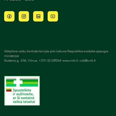
Valstybinė vaistų kontrolės tarnyba prie Lietuvos Respublikos sveikatos apsaugos
ministerijos
Studentų g. 45A, Vilnius, +370 52 639264 www.vvkt.lt, vvkt@vvkt.lt