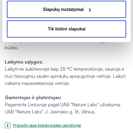
Nerekomenduojama vaikams iki 6 metų amžiaus.
Slapukų nustatymai
Įspėjimai:
Maisto papildas neturėtų būti vartojamas kaip maisto
Tik būtini slapukai
pakaitalas. Neviršyti nustatytos rekomenduojamos dozės.
Svarbu įvairi ir subalansuota mityba bei sveikas gyvenimo
būdas.
Laikymo sąlygos:
Laikyti ne aukštesnėje kaip 25 ºC temperatūroje, sausoje ir
nuo tiesioginių saulės spindulių apsaugotoje vietoje. Laikyti
vaikams nepasiekiamoje vietoje.
Gamintojas ir platintojas:
Pagaminta Lietuvoje pagal UAB "Nature Labs" užsakymą.
UAB "Nature Labs", J. Jasinskio g. 16, Vilnius.
Pranešti apie klaidą prekės aprašyme