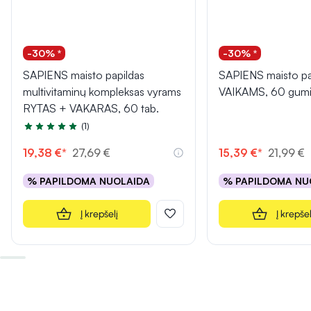
-30% *
-30% *
SAPIENS maisto papildas
SAPIENS maisto pa
multivitaminų kompleksas vyrams
VAIKAMS, 60 gum
RYTAS + VAKARAS, 60 tab.
(1)
Įvertinimas 5.0 iš 5
19,38 €*
27,69 €
15,39 €*
21,99 €
% PAPILDOMA NUOLAIDA
% PAPILDOMA NU
Į krepšelį
Į krepšel