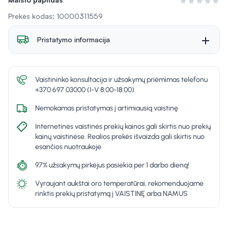
Įvertinimas 0 i
Prekės kodas: 10000311559
Pristatymo informacija
Vaistininko konsultacija ir užsakymų priėmimas telefonu
+370 697 03000 (I-V 8:00-18:00)
Nemokamas pristatymas į artimiausią vaistinę
Internetinės vaistinės prekių kainos gali skirtis nuo prekių
kainų vaistinėse. Realios prekės išvaizda gali skirtis nuo
esančios nuotraukoje
97% užsakymų pirkėjus pasiekia per 1 darbo dieną!
Vyraujant aukštai oro temperatūrai, rekomenduojame
rinktis prekių pristatymą į VAISTINĘ arba NAMUS