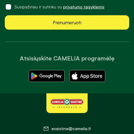
Susipažinau ir sutinku su
privatumo taisyklėmis
Prenumeruoti
Atsisiųskite CAMELIA programėlę
evaistine@camelia.lt