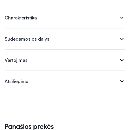
expand_more
Charakteristika
expand_more
Sudedamosios dalys
expand_more
Vartojimas
expand_more
Atsiliepimai
Panašios prekės