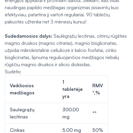
energijos apykaitai ir protiniam darbui. Siekiant, kad visas
naudingas papildo medžiagas organizmas įsisavintų kuo
efektyviau, patartina jį vartoti reguliariai. 90 tablečių
pakuotės užtenka net 3 mėnesių kursui!
Sudedamosios dalys:
Saulėgrąžų lecitinas, citrinų rūgšties
magnio druskos (magnio citratas), magnio bisglicinatas,
užpidai mikrokristalinė celiuliozė ir kalcio fosfatai, cinko
bisglicinatas, lipnumą reguliuojančios medžiagos riebalų
rūgščių magnio druskos ir silicio dioksidas.
Sudėtis:
1
Veikliosios
RMV
tabletėje
medžiagos
*,%
yra
Saulėgrąžų
300.00
**
lecitinas
mg
Cinkas
5.00 mg
50%