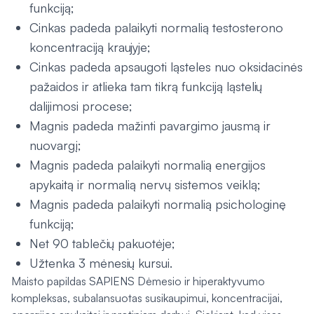
funkciją;
Cinkas padeda palaikyti normalią testosterono
koncentraciją kraujyje;
Cinkas padeda apsaugoti ląsteles nuo oksidacinės
pažaidos ir atlieka tam tikrą funkciją ląstelių
dalijimosi procese;
Magnis padeda mažinti pavargimo jausmą ir
nuovargį;
Magnis padeda palaikyti normalią energijos
apykaitą ir normalią nervų sistemos veiklą;
Magnis padeda palaikyti normalią psichologinę
funkciją;
Net 90 tablečių pakuotėje;
Užtenka 3 mėnesių kursui.
Maisto papildas SAPIENS Dėmesio ir hiperaktyvumo
kompleksas, subalansuotas susikaupimui, koncentracijai,