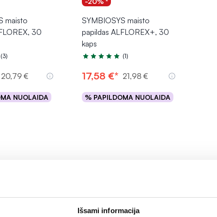
-20% *
 maisto
SYMBIOSYS maisto
LFLOREX, 30
papildas ALFLOREX+, 30
kaps
(3)
(1)
.0 iš 5
Įvertinimas 5.0 iš 5
17,58 €*
20,79 €
21,98 €
OMA NUOLAIDA
% PAPILDOMA NUOLAIDA
epšelį
Į krepšelį
Rodoma prekių 2 iš 
Išsami informacija