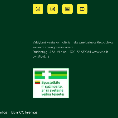
Valstybinė vaistų kontrolės tarnyba prie Lietuvos Respublikos
sveikatos apsaugos ministerijos
Studentų g. 45A, Vilnius, +370 52 639264 www.vvkt.lt,
vvkt@vvkt.lt
ntas
BB ir CC kremas