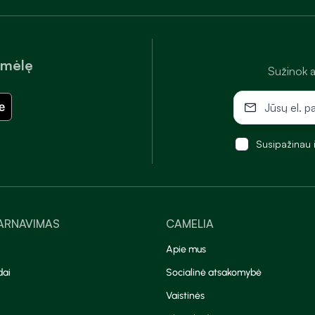
amėlę
Sužinok a
Susipažinau 
TARNAVIMAS
CAMELIA
Apie mus
dai
Socialinė atsakomybė
Vaistinės