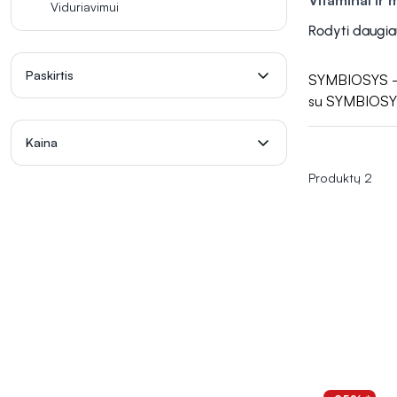
Vitaminai ir 
Viduriavimui
medžiagų įsisa
Rodyti daugia
sumažinti pilvo
užtikrinti svei
Paskirtis
SYMBIOSYS - ma
Virškinimo f
su SYMBIOSY
lėtinėmis viršk
bei prisidėti 
Kaina
Produktų 2