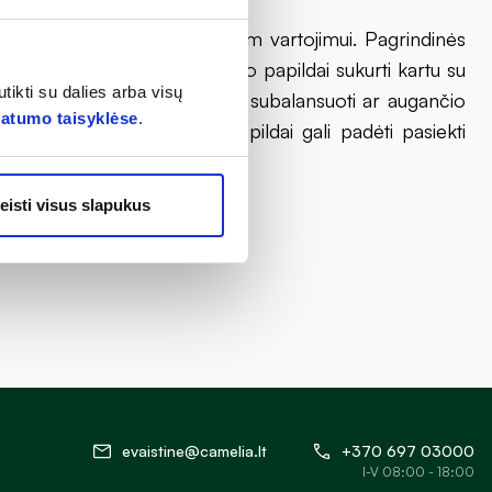
tvirtinta ir saugi kasdieniam vartojimui. Pagrindinės
 SYMBIOSYS ALFLOREX maisto papildai sukurti kartu su
tikti su dalies arba visų
 nuovargiui mažinti, virškinimui subalansuoti ar augančio
vatumo taisyklėse
.
aminti SYMBIOSYS maisto papildai gali padėti pasiekti
eisti visus slapukus
evaistine@camelia.lt
+370 697 03000
I-V 08:00 - 18:00