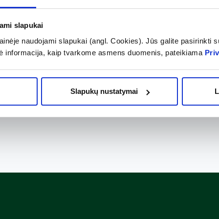
s skirtų maisto papildų, kurių sudėtis yra moksliškai pa
jami slapukai
s bakterijų padermės, efektyviai veikiančios organizmą.
inėje naudojami slapukai (angl. Cookies). Jūs galite pasirinkti su
ui stiprinti, emocinei pusiausvyrai ir energijai palaikyti,
ė informacija, kaip tvarkome asmens duomenis, pateikiama
Pri
us iššūkius ir negalavimus, iš natūralių koncentratų pag
Slapukų nustatymai
L