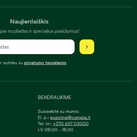
Naujienlaiškis
pie nuolaidas ir specialius pasiūlymus!
ir sutinku su
privatumo taisyklėmis
BENDRAUKIME
Susisiekite su mumis:
El. p.:
evaistine@camelia.lt
Tel. nr.:
+370 697 03000
I-V 08:00 - 18:00