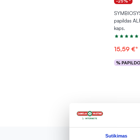
-25% *
SYMBIOSYS
papildas A
kaps.
Įvertinimas 5
15,59 €*
% PAPILD
Į kr
Sutikimas