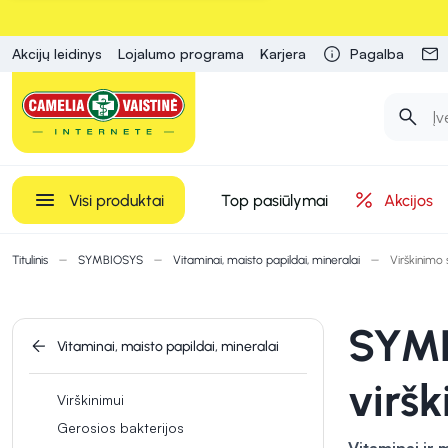
Akcijų leidinys
Lojalumo programa
Karjera
Pagalba
Visi produktai
Top pasiūlymai
Akcijos
Titulinis
SYMBIOSYS
Vitaminai, maisto papildai, mineralai
Virškinimo 
SYMB
Vitaminai, maisto papildai, mineralai
viršk
Virškinimui
Gerosios bakterijos