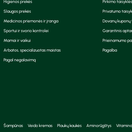
Higienos prekės
Pirkimo taisyklė
Slaugos prekės
Privatumo taisyk
Medicinos priemonės ir įranga
Dovanų kuponų t
Sportui ir svorio kontrolei
Garantinis apt
Mamai ir vaikui
Prieinamumo pa
Arbatos, specializuotas maistas
Pagalba
Pagal negalavimą
Šampūnas
Veido kremas
Plaukų kaukės
Aminorūgštys
Vitamina