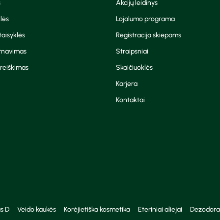
s
Akcijų leidinys
lės
Lojalumo programa
aisyklės
Registracija skiepams
arnavimas
Straipsniai
reiškimas
Skaičiuoklės
Karjera
Kontaktai
s D
Veido kaukės
Korėjietiška kosmetika
Eteriniai aliejai
Dezodora