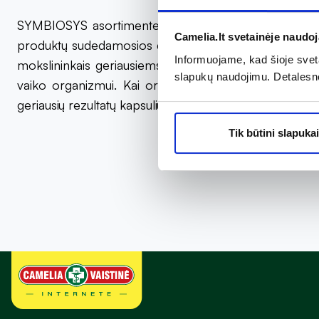
SYMBIOSYS asortimente rasite įvairioms amžiaus grupėm
Camelia.lt svetainėje naudo
produktų sudedamosios dalys yra kruopščiai atrinkto
Informuojame, kad šioje sveta
mokslininkais geriausiems rezultatams pasiekti: imunitet
slapukų naudojimu. Detalesn
vaiko organizmui. Kai organizmui tenka įveikti įvairi
geriausių rezultatų kapsulių ar paketėlių formose.
Tik būtini slapukai