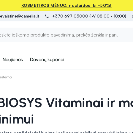
KOSMETIKOS MĖNUO: nuolaidos iki -50%!
evaistine@camelia.lt
+370 697 03000 (I-V 08:00 - 18:00)
Naujienos
Dovanų kuponai
sistemai
IOSYS Vitaminai ir ma
inimui