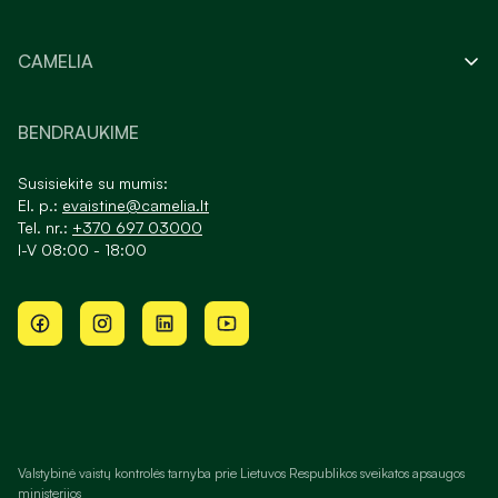
CAMELIA
BENDRAUKIME
Susisiekite su mumis:
El. p.:
evaistine@camelia.lt
Tel. nr.:
+370 697 03000
I-V 08:00 - 18:00
Valstybinė vaistų kontrolės tarnyba prie Lietuvos Respublikos sveikatos apsaugos
ministerijos