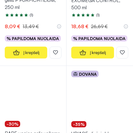
gelis P PURI-ICHTILIUM,
EXOMEGA CONTROL,
250 ml
500 ml
(1)
(1)
Įvertinimas 5.0 iš 5
Įvertinimas 5.0 iš 5
8,09 €
13,49 €
18,68 €
26,69 €
% PAPILDOMA NUOLAIDA
% PAPILDOMA NUOLAIDA
Į krepšelį
Į krepšelį
DOVANA
-30%
-35%