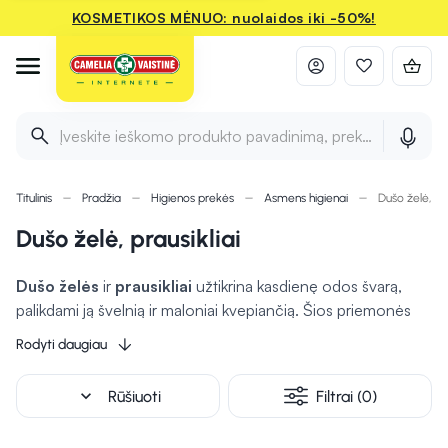
KOSMETIKOS MĖNUO: nuolaidos iki -50%!
Įveskite ieškomo produkto pavadinimą, prekės ženklą ir 
Titulinis
Pradžia
Higienos prekės
Asmens higienai
Dušo želė, pra
Dušo želė, prausikliai
Dušo želės
ir
prausikliai
užtikrina kasdienę odos švarą,
palikdami ją švelnią ir maloniai kvepiančią. Šios priemonės
praturtintos natūraliais aliejais, augalų ekstraktais ar
Rodyti daugiau
drėkinančiais ingredientais, kurie
padeda išvengti odos
išsausėjimo.
Švelnių formulių dėka prausikliai tinka visiems
expand_more
Rūšiuoti
Filtrai (0)
odos tipams, įskaitant jautrią ar sausą odą. Renkantis tinkamą
produktą, galima mėgautis ne tik higienos, bet ir odos