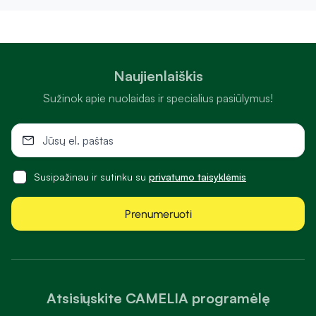
Naujienlaiškis
Sužinok apie nuolaidas ir specialius pasiūlymus!
Susipažinau ir sutinku su
privatumo taisyklėmis
Prenumeruoti
Atsisiųskite CAMELIA programėlę