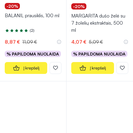
-20%
-20%
BALANIL prausiklis, 100 ml
MARGARITA dušo želė su
7 žolelių ekstraktais, 500
ml
(2)
Įvertinimas 5.0 iš 5
8,87 €
11,09 €
4,07 €
5,09 €
% PAPILDOMA NUOLAIDA
% PAPILDOMA NUOLAIDA
Į krepšelį
Į krepšelį