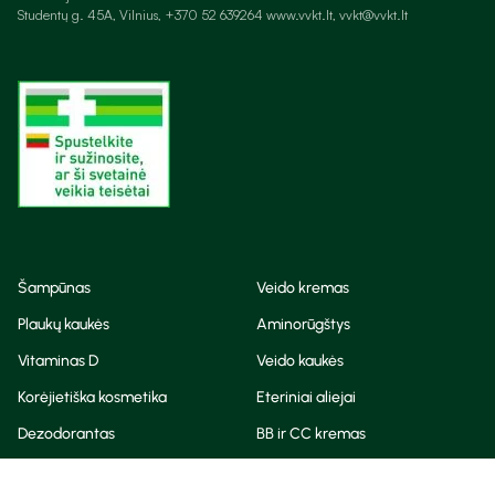
Studentų g. 45A, Vilnius, +370 52 639264 www.vvkt.lt, vvkt@vvkt.lt
Šampūnas
Veido kremas
Plaukų kaukės
Aminorūgštys
Vitaminas D
Veido kaukės
Korėjietiška kosmetika
Eteriniai aliejai
Dezodorantas
BB ir CC kremas