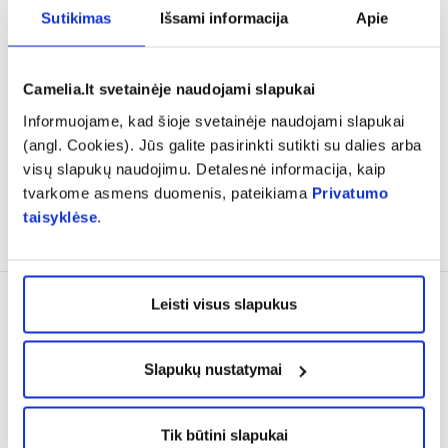
Sutikimas
Išsami informacija
Apie
AVENE kūno prausiklis
BIODERMA kūno ir plaukų
CLEANANCE, 400 ml
prausiklis vaikams
ABCDERM MOUSSANT, 1 l
Camelia.lt svetainėje naudojami slapukai
(4)
Įvertinimas 5.0 iš 5
Informuojame, kad šioje svetainėje naudojami slapukai
13,07 €
21,79 €
19,25 €
21,39 €
(angl. Cookies). Jūs galite pasirinkti sutikti su dalies arba
visų slapukų naudojimu. Detalesnė informacija, kaip
% PAPILDOMA NUOLAIDA
% PAPILDOMA NUOLAIDA
tvarkome asmens duomenis, pateikiama
Privatumo
taisyklėse
.
Į krepšelį
Į krepšelį
Tik internete
Leisti visus slapukus
Slapukų nustatymai
Tik būtini slapukai