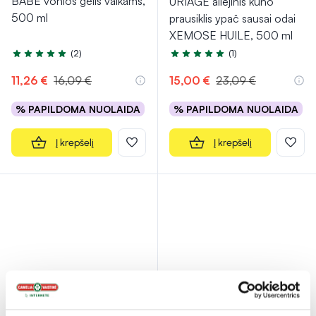
BABE vonios gelis vaikams,
URIAGE aliejinis kūno
500 ml
prausiklis ypač sausai odai
XEMOSE HUILE, 500 ml
(2)
(1)
Įvertinimas 5.0 iš 5
Įvertinimas 5.0 iš 5
11,26 €
16,09 €
15,00 €
23,09 €
% PAPILDOMA NUOLAIDA
% PAPILDOMA NUOLAIDA
Į krepšelį
Į krepšelį
-40%
-10%