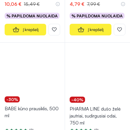
10,06 €
15,49 €
4,79 €
7,99 €
% PAPILDOMA NUOLAIDA
% PAPILDOMA NUOLAIDA
Į krepšelį
Į krepšelį
-30%
-40%
BABE kūno prausiklis, 500
PHARMA LINE dušo želė
ml
jautriai, sudirgusiai odai,
750 ml