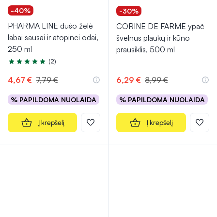
-40%
-30%
PHARMA LINE dušo želė
CORINE DE FARME ypač
labai sausai ir atopinei odai,
švelnus plaukų ir kūno
250 ml
prausiklis, 500 ml
(2)
Įvertinimas 5.0 iš 5
4,67 €
7,79 €
6,29 €
8,99 €
% PAPILDOMA NUOLAIDA
% PAPILDOMA NUOLAIDA
Į krepšelį
Į krepšelį