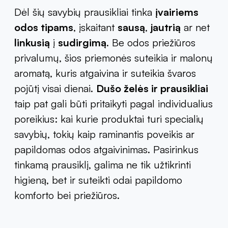
Dėl šių savybių prausikliai tinka
įvairiems
odos tipams
, įskaitant
sausą
,
jautrią
ar net
linkusią
į
sudirgimą
. Be odos priežiūros
privalumų, šios priemonės suteikia ir malonų
aromatą, kuris atgaivina ir suteikia švaros
pojūtį visai dienai.
Dušo želės ir prausikliai
taip pat gali būti pritaikyti pagal individualius
poreikius: kai kurie produktai turi specialių
savybių, tokių kaip raminantis poveikis ar
papildomas odos atgaivinimas. Pasirinkus
tinkamą prausiklį, galima ne tik užtikrinti
higieną, bet ir suteikti odai papildomo
komforto bei priežiūros.