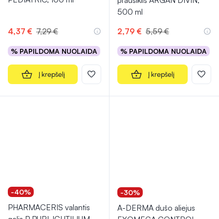
prausiklis ARGAN DIVIN,
500 ml
4,37 €
7,29 €
2,79 €
5,59 €
% PAPILDOMA NUOLAIDA
% PAPILDOMA NUOLAIDA
Į krepšelį
Į krepšelį
-40%
-30%
PHARMACERIS valantis
A-DERMA dušo aliejus