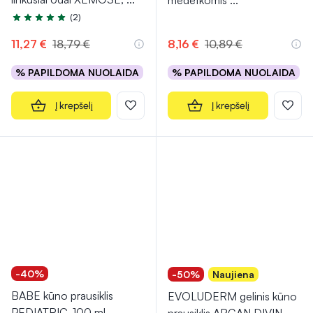
medetkomis
...
(2)
Įvertinimas 5.0 iš 5
11,27 €
18,79 €
8,16 €
10,89 €
% PAPILDOMA NUOLAIDA
% PAPILDOMA NUOLAIDA
Į krepšelį
Į krepšelį
-40%
-50%
Naujiena
BABE kūno prausiklis
EVOLUDERM gelinis kūno
PEDIATRIC, 100 ml