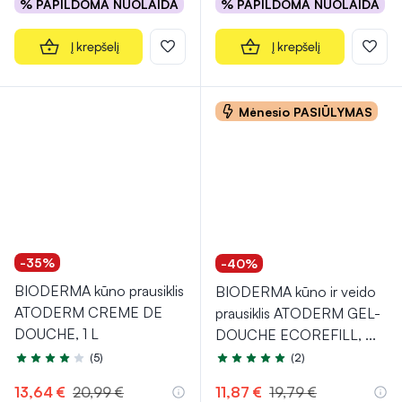
% PAPILDOMA NUOLAIDA
% PAPILDOMA NUOLAIDA
Į krepšelį
Į krepšelį
Mėnesio PASIŪLYMAS
-35%
-40%
BIODERMA kūno prausiklis
BIODERMA kūno ir veido
ATODERM CREME DE
prausiklis ATODERM GEL-
DOUCHE, 1 L
DOUCHE ECOREFILL,
...
(5)
(2)
Įvertinimas 4.2 iš 5
Įvertinimas 5.0 iš 5
13,64 €
20,99 €
11,87 €
19,79 €