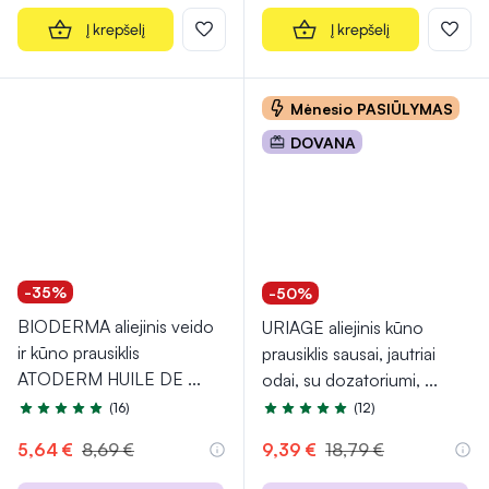
Į krepšelį
Į krepšelį
Mėnesio PASIŪLYMAS
DOVANA
-35%
-50%
BIODERMA aliejinis veido
URIAGE aliejinis kūno
ir kūno prausiklis
prausiklis sausai, jautriai
ATODERM HUILE DE
...
odai, su dozatoriumi,
...
(16)
(12)
Įvertinimas 4.9 iš 5
Įvertinimas 4.9 iš 5
5,64 €
8,69 €
9,39 €
18,79 €