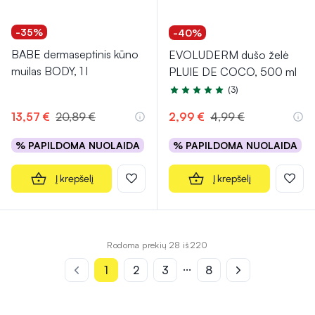
-35%
-40%
BABE dermaseptinis kūno
EVOLUDERM dušo želė
muilas BODY, 1 l
PLUIE DE COCO, 500 ml
(3)
Įvertinimas 5.0 iš 5
13,57 €
20,89 €
2,99 €
4,99 €
% PAPILDOMA NUOLAIDA
% PAPILDOMA NUOLAIDA
Į krepšelį
Į krepšelį
Rodoma prekių 28 iš 220
...
1
2
3
8