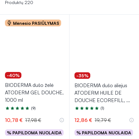
priežiūros privalumais, o malonus aromatas suteikia gaivumo
Produktų 220
jausmą visai dienai.
Mėnesio PASIŪLYMAS
-40%
-35%
BIODERMA dušo želė
BIODERMA dušo aliejus
ATODERM GEL DOUCHE,
ATODERM HUILE DE
1000 ml
DOUCHE ECOREFILL,
...
(9)
(1)
Įvertinimas 4.8 iš 5
Įvertinimas 5.0 iš 5
10,78 €
17,98 €
12,86 €
19,79 €
% PAPILDOMA NUOLAIDA
% PAPILDOMA NUOLAIDA