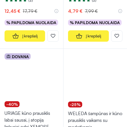
(2)
(2)
Įvertinimas 5.0 iš 5
Įvertinimas 5.0 iš 5
12,45 €
17,79 €
4,79 €
7,99 €
% PAPILDOMA NUOLAIDA
% PAPILDOMA NUOLAIDA
Į krepšelį
Į krepšelį
DOVANA
-40%
-25%
URIAGE kūno prausiklis
WELEDA šampūnas ir kūno
labai sausai, į atopiją
prausiklis vaikams su
linkusiai odai XEMOSE,
...