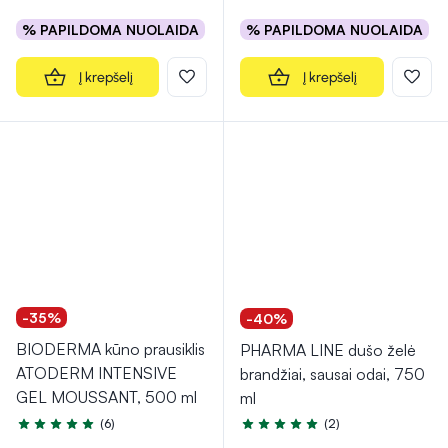
% PAPILDOMA NUOLAIDA
% PAPILDOMA NUOLAIDA
Į krepšelį
Į krepšelį
-35%
-40%
BIODERMA kūno prausiklis
PHARMA LINE dušo želė
ATODERM INTENSIVE
brandžiai, sausai odai, 750
GEL MOUSSANT, 500 ml
ml
(6)
(2)
Įvertinimas 5.0 iš 5
Įvertinimas 5.0 iš 5