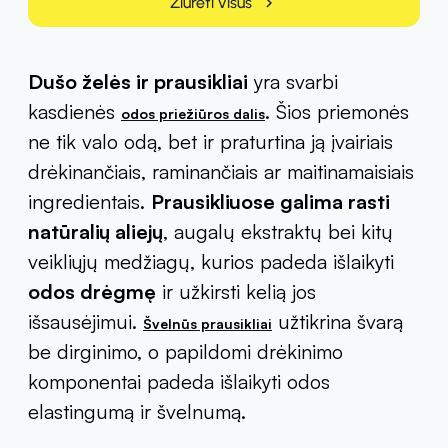
Žiūrėti visus
chevron_right
Dušo želės ir prausikliai
yra svarbi
kasdienės
. Šios priemonės
odos priežiūros dalis
ne tik valo odą, bet ir praturtina ją įvairiais
drėkinančiais, raminančiais ar maitinamaisiais
ingredientais.
Prausikliuose galima rasti
natūralių aliejų
, augalų ekstraktų bei kitų
veikliųjų medžiagų, kurios padeda išlaikyti
odos drėgmę
ir užkirsti kelią jos
išsausėjimui.
užtikrina švarą
Švelnūs prausikliai
be dirginimo, o papildomi drėkinimo
komponentai padeda išlaikyti odos
elastingumą ir švelnumą.