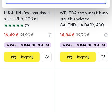
-25%
-25%
EUCERIN kūno prausimosi
WELEDA šampūnas ir kūno
aliejus PH5, 400 ml
prausiklis vaikams
CALENDULA BABY, 400
...
(2)
Įvertinimas 5.0 iš 5
16,49 €
21,99 €
14,84 €
19,79 €
% PAPILDOMA NUOLAIDA
% PAPILDOMA NUOLAIDA
Į krepšelį
Į krepšelį