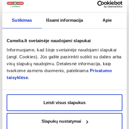
emolientas EXOMEGA
...
HYDRA PROTECTIVE,
...
(2)
Įvertinimas 5.0 iš 5
16,93 €
24,19 €
19,73 €
28,19 €
Sutikimas
Išsami informacija
Apie
% PAPILDOMA NUOLAIDA
% PAPILDOMA NUOLAIDA
Camelia.lt svetainėje naudojami slapukai
Į krepšelį
Į krepšelį
Informuojame, kad šioje svetainėje naudojami slapukai
(angl. Cookies). Jūs galite pasirinkti sutikti su dalies arba
visų slapukų naudojimu. Detalesnė informacija, kaip
Tik internete
tvarkome asmens duomenis, pateikiama
Privatumo
taisyklėse
.
Leisti visus slapukus
-25%
-25%
Slapukų nustatymai
WELEDA šampūnas ir
BIOCONTE švelnus kūno ir