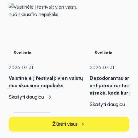
Sveikata
Sveikata
2026-07-31
2026-07-31
Vaistinėlė į festivalį: vien vaistų
Dezodorantas ar
nuo skausmo nepakaks
antiperspirantas? Va
atsakė, kada kurį pas
Skaityti daugiau
Skaityti daugiau
Žiūrėti visus
chevron_right