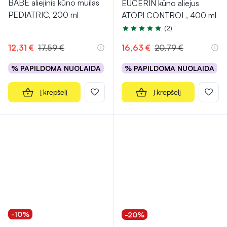
BABE aliejinis kūno muilas
EUCERIN kūno aliejus
PEDIATRIC, 200 ml
ATOPI CONTROL, 400 ml
(2)
Įvertinimas 5.0 iš 5
12,31 €
17,59 €
16,63 €
20,79 €
% PAPILDOMA NUOLAIDA
% PAPILDOMA NUOLAIDA
Į krepšelį
Į krepšelį
-10%
-20%