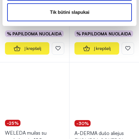
kūno prausiklis vaikams su
plaukų prausiklis BABY,
medetkomis
...
500 ml
Tik būtini slapukai
8,16 €
10,89 €
7,42 €
9,90 €
% PAPILDOMA NUOLAIDA
% PAPILDOMA NUOLAIDA
Į krepšelį
Į krepšelį
-25%
-30%
WELEDA muilas su
A-DERMA dušo aliejus