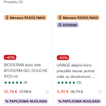
išsausėjimo ir užtikrinti švarą be dirginimo.
Produktų 92
Mėnesio PASIŪLYMAS
Mėnesio PASIŪLYMAS
DOVANA
-40%
-50%
BIODERMA dušo želė
URIAGE aliejinis kūno
ATODERM GEL DOUCHE,
prausiklis sausai, jautriai
1000 ml
odai, su dozatoriumi,
...
(9)
(12)
Įvertinimas 4.8 iš 5
Įvertinimas 4.9 iš 5
10,78 €
17,98 €
9,39 €
18,79 €
% PAPILDOMA NUOLAIDA
% PAPILDOMA NUOLAIDA