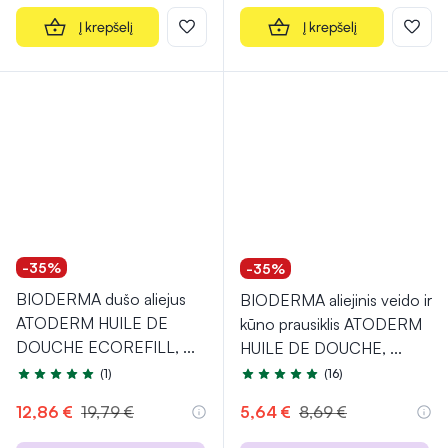
Į krepšelį
Į krepšelį
-35%
-35%
BIODERMA dušo aliejus
BIODERMA aliejinis veido ir
ATODERM HUILE DE
kūno prausiklis ATODERM
DOUCHE ECOREFILL,
...
HUILE DE DOUCHE,
...
(1)
(16)
Įvertinimas 5.0 iš 5
Įvertinimas 4.9 iš 5
12,86 €
19,79 €
5,64 €
8,69 €