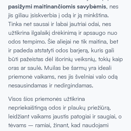
pasižymi maitinančiomis savybėmis
, nes
jis giliau įsiskverbia į odą ir ją minkština.
Tinka net sausai ir labai jautriai odai, nes
užtikrina ilgalaikį drėkinimą ir apsaugo nuo
odos tempimo. Šie aliejai ne tik maitina, bet
ir padeda atstatyti odos barjerą, kuris gali
būti pažeistas dėl išorinių veiksnių, tokių kaip
oras ar saulė. Muilas be šarmų yra ideali
priemonė vaikams, nes jis švelniai valo odą
nesausindamas ir nedirgindamas.
Visos šios priemonės užtikrina
nepriekaištingą odos ir plaukų priežiūrą,
leidžiant vaikams jaustis patogiai ir saugiai, o
tėvams – ramiai, žinant, kad naudojami