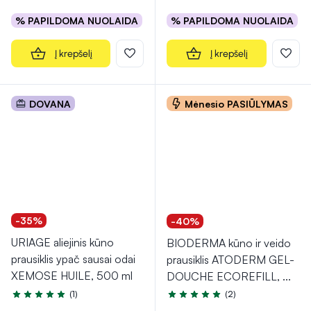
% PAPILDOMA NUOLAIDA
% PAPILDOMA NUOLAIDA
Į krepšelį
Į krepšelį
DOVANA
Mėnesio PASIŪLYMAS
-35%
-40%
URIAGE aliejinis kūno
BIODERMA kūno ir veido
prausiklis ypač sausai odai
prausiklis ATODERM GEL-
XEMOSE HUILE, 500 ml
DOUCHE ECOREFILL,
...
(1)
(2)
Įvertinimas 5.0 iš 5
Įvertinimas 5.0 iš 5