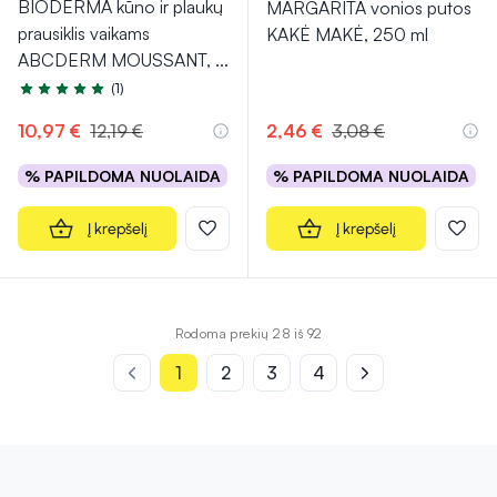
BIODERMA kūno ir plaukų
MARGARITA vonios putos
prausiklis vaikams
KAKĖ MAKĖ, 250 ml
ABCDERM MOUSSANT,
...
(1)
Įvertinimas 5.0 iš 5
10,97 €
12,19 €
2,46 €
3,08 €
% PAPILDOMA NUOLAIDA
% PAPILDOMA NUOLAIDA
Į krepšelį
Į krepšelį
Rodoma prekių 28 iš 92
1
2
3
4