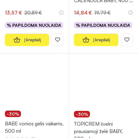
CALENDULA BABY, 400
...
13,57 €
20,89 €
14,84 €
19,79 €
% PAPILDOMA NUOLAIDA
% PAPILDOMA NUOLAIDA
Į krepšelį
Į krepšelį
-30%
-30%
BABE vonios gelis vaikams,
TOPICREM švelni
500 ml
prausiamoji želė BABY,