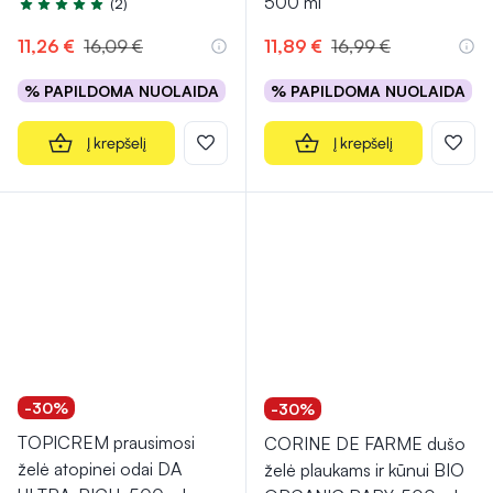
500 ml
(2)
Įvertinimas 5.0 iš 5
11,26 €
16,09 €
11,89 €
16,99 €
% PAPILDOMA NUOLAIDA
% PAPILDOMA NUOLAIDA
Į krepšelį
Į krepšelį
-30%
-30%
TOPICREM prausimosi
CORINE DE FARME dušo
želė atopinei odai DA
želė plaukams ir kūnui BIO