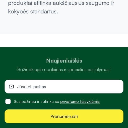
produktai atitinka aukščiausius saugumo ir
kokybės standartus.
Naujienlaiškis
Sužinok apie nuolaidas ir specialius pasiūlymus!
Susipažinau ir sutinku su
privatumo taisyklėmis
Prenumeruoti