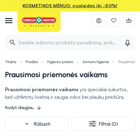
KOSMETIKOS MĖNUO: nuolaidos iki -50%!
Įveskite ieškomo produkto pavadinimą, prekės ženklą ir 
Titulinis
Pradžia
Higienos prekės
Asmens higienai
Prausimosi p
Prausimosi priemonės vaikams
Prausimosi priemonės vaikams
yra specialiai sukurtos,
kad užtikrintų švelnią ir saugią odos bei plaukų priežiūrą.
Ypač švelnūs
plaukų ir kūno prausikliai
apsaugo jautrią
Rodyti daugiau
kūdikių ir vaikų odą, nedirginant akių ir išlaikant odos
drėgmės pusiausvyrą.
Prausiamasis veido ir kūno aliejus
expand_more
Rūšiuoti
Filtrai (0)
maitina bei minkština odą, tad tinka net sausai ar jautriai odai.
Muilas be šarmų sukurtas mažiesiems padeda išvengti odos