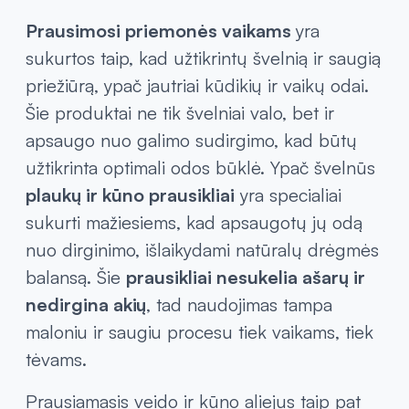
Prausimosi priemonės vaikams
yra
sukurtos taip, kad užtikrintų švelnią ir saugią
priežiūrą, ypač jautriai kūdikių ir vaikų odai.
Šie produktai ne tik švelniai valo, bet ir
apsaugo nuo galimo sudirgimo, kad būtų
užtikrinta optimali odos būklė. Ypač švelnūs
plaukų ir kūno prausikliai
yra specialiai
sukurti mažiesiems, kad apsaugotų jų odą
nuo dirginimo, išlaikydami natūralų drėgmės
balansą. Šie
prausikliai nesukelia ašarų ir
nedirgina akių
, tad naudojimas tampa
maloniu ir saugiu procesu tiek vaikams, tiek
tėvams.
Prausiamasis veido ir kūno aliejus taip pat