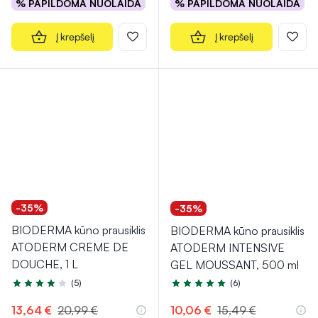
% PAPILDOMA NUOLAIDA
% PAPILDOMA NUOLAIDA
Į krepšelį
Į krepšelį
-35%
-35%
BIODERMA kūno prausiklis
BIODERMA kūno prausiklis
ATODERM CREME DE
ATODERM INTENSIVE
DOUCHE, 1 L
GEL MOUSSANT, 500 ml
(5)
(6)
Įvertinimas 4.2 iš 5
Įvertinimas 5.0 iš 5
13,64 €
20,99 €
10,06 €
15,49 €