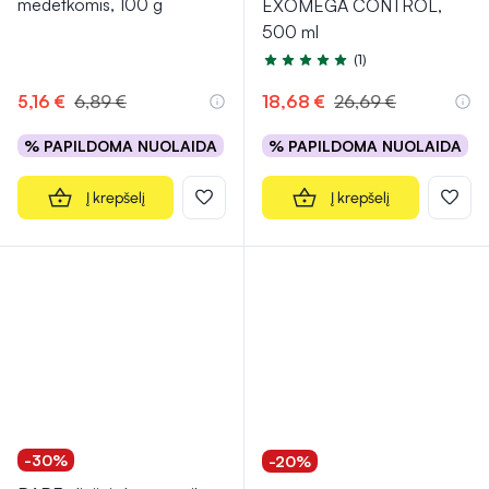
medetkomis, 100 g
EXOMEGA CONTROL,
500 ml
(1)
Įvertinimas 5.0 iš 5
5,16 €
6,89 €
18,68 €
26,69 €
% PAPILDOMA NUOLAIDA
% PAPILDOMA NUOLAIDA
Į krepšelį
Į krepšelį
-30%
-20%