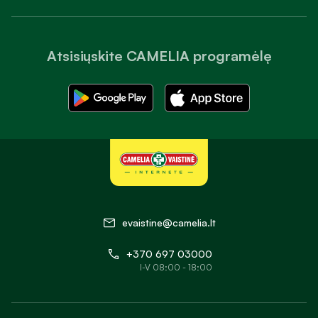
Atsisiųskite CAMELIA programėlę
evaistine@camelia.lt
+370 697 03000
I-V 08:00 - 18:00