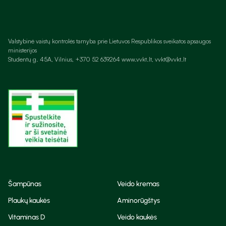
Valstybinė vaistų kontrolės tarnyba prie Lietuvos Respublikos sveikatos apsaugos
ministerijos
Studentų g. 45A, Vilnius, +370 52 639264 www.vvkt.lt, vvkt@vvkt.lt
Šampūnas
Veido kremas
Plaukų kaukės
Aminorūgštys
Vitaminas D
Veido kaukės