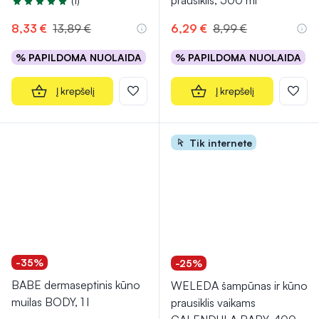
prausiklis, 500 ml
(1)
Įvertinimas 5.0 iš 5
8,33 €
13,89 €
6,29 €
8,99 €
% PAPILDOMA NUOLAIDA
% PAPILDOMA NUOLAIDA
Į krepšelį
Į krepšelį
Tik internete
-35%
-25%
BABE dermaseptinis kūno
WELEDA šampūnas ir kūno
muilas BODY, 1 l
prausiklis vaikams