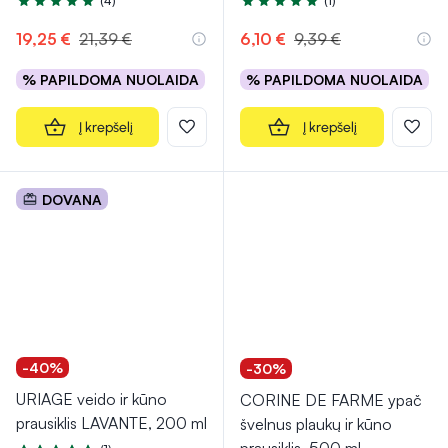
(4)
(1)
Įvertinimas 5.0 iš 5
Įvertinimas 5.0 iš 5
19,25 €
21,39 €
6,10 €
9,39 €
% PAPILDOMA NUOLAIDA
% PAPILDOMA NUOLAIDA
Į krepšelį
Į krepšelį
DOVANA
-40%
-30%
URIAGE veido ir kūno
CORINE DE FARME ypač
prausiklis LAVANTE, 200 ml
švelnus plaukų ir kūno