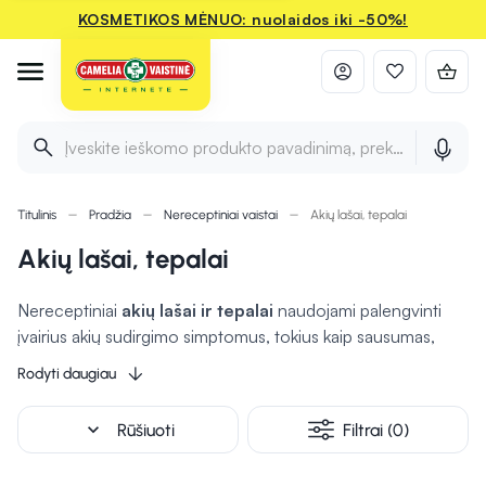
KOSMETIKOS MĖNUO: nuolaidos iki -50%!
Įveskite ieškomo produkto pavadinimą, prekės ženklą ir 
Titulinis
Pradžia
Nereceptiniai vaistai
Akių lašai, tepalai
Akių lašai, tepalai
Nereceptiniai
akių lašai ir tepalai
naudojami palengvinti
įvairius akių sudirgimo simptomus, tokius kaip sausumas,
paraudimas, niežulys ar perštėjimas.
Drėkinantys akių lašai
Rodyti daugiau
gali padėti drėkinti akis ir mažinti sausų akių sindromą.
Tepalai gali būti naudojami ilgalaikiam akių drėkinimui arba
expand_more
Rūšiuoti
Filtrai (0)
kaip apsauga nuo dirgiklių, ypač naktį. Kai kurie tepalai
gali
padėti gydyti nedidelius akių pažeidimus ar