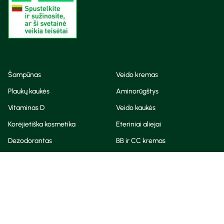
Šampūnas
Veido kremas
Plaukų kaukės
Aminorūgštys
Vitaminas D
Veido kaukės
Korėjietiška kosmetika
Eteriniai aliejai
Dezodorantas
BB ir CC kremas
Visos teisės saugomos
Privatumo taisyklės
Slapukų politika
© Camelia 2026