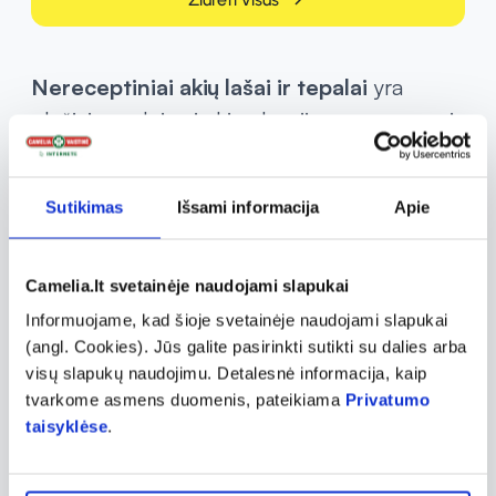
Nereceptiniai akių lašai ir tepalai
yra
plačiai naudojami akių alergijoms, sausumui,
sudirgimui ar kitiems simptomams gydyti. Jie
gali padėti palengvinti tokius simptomus
Sutikimas
Išsami informacija
Apie
kaip akių niežėjimas, paraudimas, ašarojimas
ir sausumas.
Camelia.lt svetainėje naudojami slapukai
Priešalerginiai
akių lašai gali padėti
Informuojame, kad šioje svetainėje naudojami slapukai
efektyviai malšinti alergijos simptomus
,
(angl. Cookies). Jūs galite pasirinkti sutikti su dalies arba
ypač akių niežėjimą ir perštėjimą. Tinka
visų slapukų naudojimu. Detalesnė informacija, kaip
sezoninių ar nuolatinių alergijų atveju.
tvarkome asmens duomenis, pateikiama
Privatumo
taisyklėse
.
Akių tepalai yra skirti intensyviam
drėkinimui
, naudojami esant smulkiems