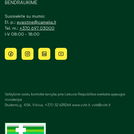
BENDRAUKIME
Susisiekite su mumis:
El. p.:
evaistine@camelia.lt
Tel. nr.:
+370 697 03000
I-V 08:00 - 18:00
Valstybinė vaistų kontrolės tarnyba prie Lietuvos Respublikos sveikatos apsaugos
ministerijos
Studentų g. 45A, Vilnius, +370 52 639264 www.vvkt.lt, vvkt@vvkt.lt