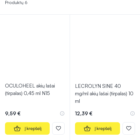
uždegimus.
Jie taip pat gali būti naudojami profilaktiškai
Produktų 6
nuo infekcijų ar lengvoms akių infekcijoms gydyti.
Nereceptiniai preparatai yra saugūs vartoti ir dažniausiai
skiriami trumpalaikiam naudojimui.
OCULOHEEL akių lašai
LECROLYN SINE 40
(tirpalas) 0,45 ml N15
mg/ml akių lašai (tirpalas) 10
ml
9,59 €
12,39 €
Į krepšelį
Į krepšelį