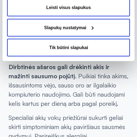
ragenos ar junginės pažeidimams, gali
Leisti visus slapukus
apsaugoti akis nuo išsausėjimo bei aplinkos
dirgiklių. Tepalai dažniausiai būna tirštesnės
Slapukų nustatymai
konsistencijos ir ant gleivinės išlieka ilgiau,
taip užtikrindami ilgalaikę apsaugą,
Tik būtini slapukai
drėkinimą ir regenraciją.
Dirbtinės ašaros gali drėkinti akis ir
mažinti sausumo pojūtį.
Puikiai tinka akims,
išsausintoms vėjo, sauso oro ar ilgalaikio
kompiuterio naudojimo. Gali būti naudojami
kelis kartus per dieną arba pagal poreikį.
Specialiai akių vokų priežiūrai sukurti geliai
skirti simptominiam akių paviršiaus sausmės
gydymui. Pasireiškus alergijai,