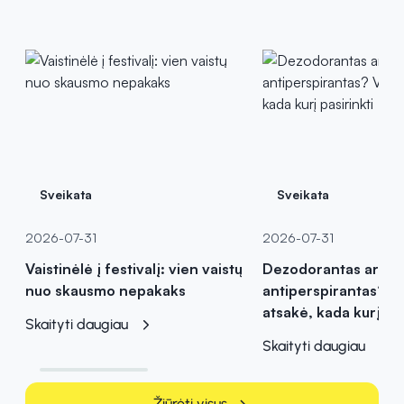
Sveikata
Sveikata
2026-07-31
2026-07-31
Vaistinėlė į festivalį: vien vaistų
Dezodorantas ar
nuo skausmo nepakaks
antiperspirantas? Va
atsakė, kada kurį pas
Skaityti daugiau
Skaityti daugiau
Žiūrėti visus
chevron_right