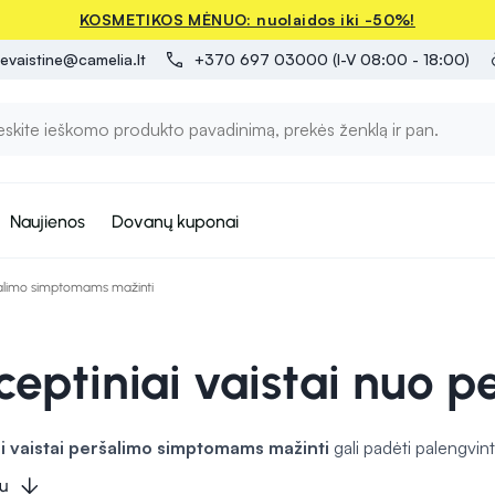
KOSMETIKOS MĖNUO: nuolaidos iki -50%!
evaistine@camelia.lt
+370 697 03000 (I-V 08:00 - 18:00)
Naujienos
Dovanų kuponai
šalimo simptomams mažinti
ceptiniai vaistai nuo p
i vaistai peršalimo simptomams mažinti
gali padėti palengvint
lys ir karščiavimas. Šie vaistai ir priemonės dažnai naudojami ka
u