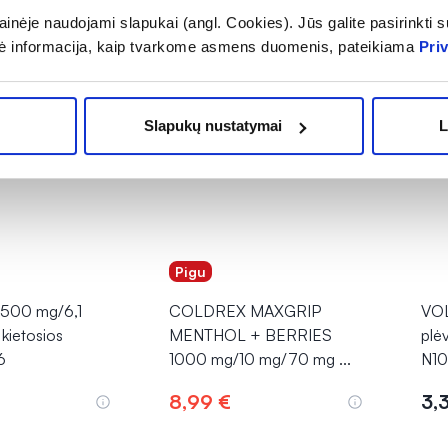
inėje naudojami slapukai (angl. Cookies). Jūs galite pasirinkti su
ė informacija, kaip tvarkome asmens duomenis, pateikiama
Pri
Slapukų nustatymai
L
Pigu
500 mg/6,1
COLDREX MAXGRIP
VOL
kietosios
MENTHOL + BERRIES
plė
6
1000 mg/10 mg/70 mg
...
N10
8,99 €
3,
epšelį
Į krepšelį