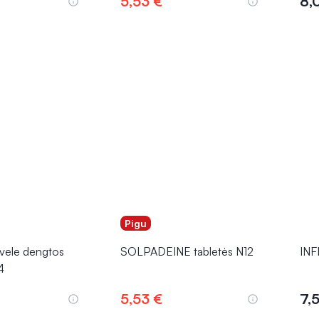
5,53 €
8,
epšelį
Į krepšelį
Pigu
vele dengtos
SOLPADEINE tabletės N12
INF
4
5,53 €
7,
epšelį
Į krepšelį