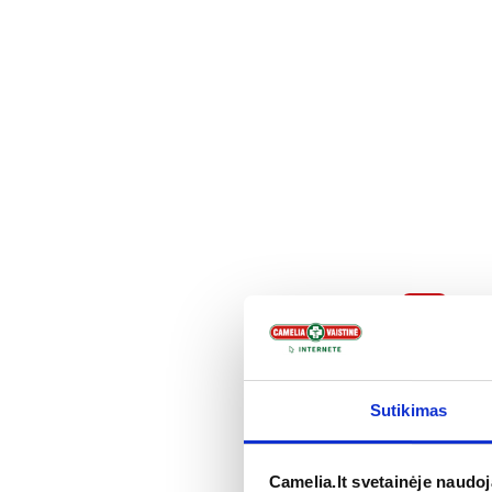
Pigu
COLDREX
LEMON 750
mg milteliai
Sutikimas
5,03 €
Į kr
Camelia.lt svetainėje naudo