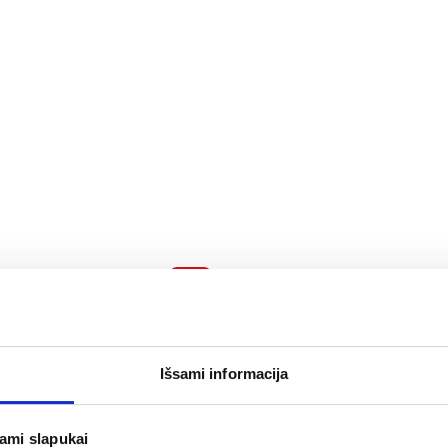
Pigu
 HOTREM
COLDREX MAXGRIP
AFL
 mg/10 mg/60
LEMON 1000 mg/10
 geriamajam
...
mg/40 mg milteliai
...
Išsami informacija
8,50 €
8,
epšelį
Į krepšelį
jami slapukai