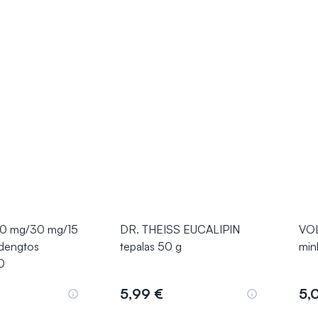
0 mg/30 mg/15
DR. THEISS EUCALIPIN
VOL
 dengtos
tepalas 50 g
min
0
5,99 €
5,
epšelį
Į krepšelį