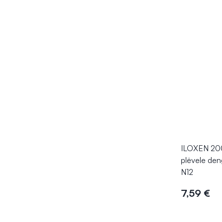
ILOXEN 20
plėvele den
N12
7,59 €
Į kr