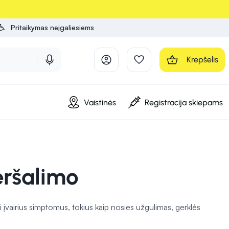
Pritaikymas neįgaliesiems
Krepšelis
Vaistinės
Registracija skiepams
eršalimo
i įvairius simptomus, tokius kaip nosies užgulimas, gerklės
rtu su kitomis gydymo priemonėmis, siekiant visapusiškai