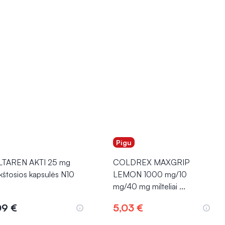
Pigu
TAREN AKTI 25 mg
COLDREX MAXGRIP
kštosios kapsulės N10
LEMON 1000 mg/10
mg/40 mg milteliai
...
09 €
5,03 €
Į krepšelį
Į krepšelį