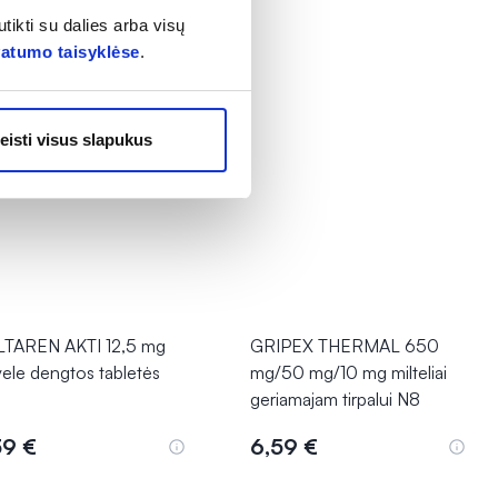
tikti su dalies arba visų
vatumo taisyklėse
.
eisti visus slapukus
TAREN AKTI 12,5 mg
GRIPEX THERMAL 650
vele dengtos tabletės
mg/50 mg/10 mg milteliai
geriamajam tirpalui N8
39 €
6,59 €
Į krepšelį
Į krepšelį