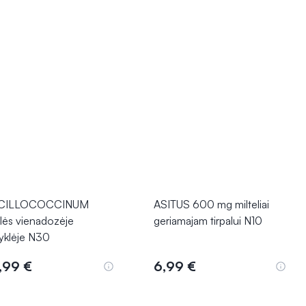
CILLOCOCCINUM
ASITUS 600 mg milteliai
ulės vienadozėje
geriamajam tirpalui N10
pyklėje N30
,99 €
6,99 €
Į krepšelį
Į krepšelį