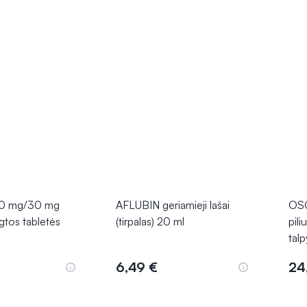
0 mg/30 mg
AFLUBIN geriamieji lašai
OS
gtos tabletės
(tirpalas) 20 ml
pili
tal
6,49 €
24
epšelį
Į krepšelį