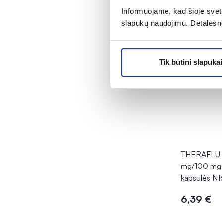
Informuojame, kad šioje sveta
slapukų naudojimu. Detalesn
Tik būtini slapukai
THERAFLU 
mg/100 mg 
kapsulės N1
6,39 €
Į kr