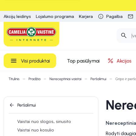
Akcijų leidinys
Lojalumo programa
Karjera
Pagalba
Visi produktai
Top pasiūlymai
Akcijos
Titulinis
Pradžia
Nereceptiniai vaistai
Peršalimui
Gripo ir per
Nere
Peršalimui
Vaistai nuo slogos, sinusito
Nereceptinia
Vaistai nuo kosulio
skausmas, kosu
Rodyti daugia