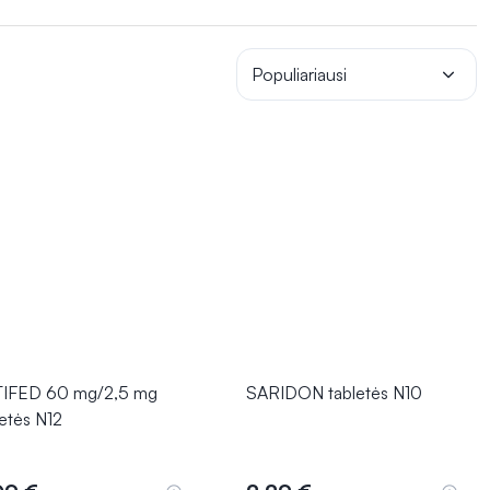
gali suteikti reikalingą palengvėjimą ir padėti greičiau
mptomai yra sunkius, ilgai trunkantys arba susiję su kitais
Populiariausi
IFED 60 mg/2,5 mg
SARIDON tabletės N10
letės N12