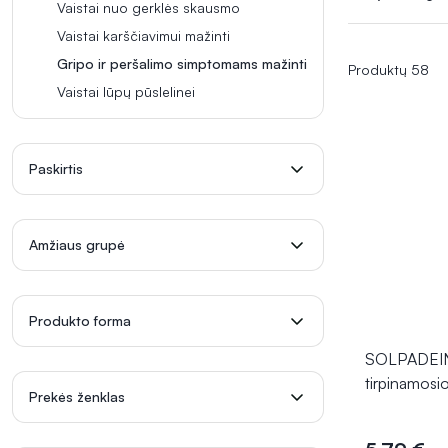
sumažinti per
Vaistai nuo gerklės skausmo
pasijusti ger
Vaistai karščiavimui mažinti
svarbiais nega
Gripo ir peršalimo simptomams mažinti
Produktų 58
Vaistai lūpų pūslelinei
Paskirtis
Amžiaus grupė
Produkto forma
SOLPADEI
tirpinamosi
Prekės ženklas