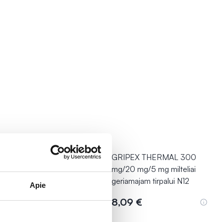
UBIN tabletės N48
GRIPEX THERMAL 300
mg/20 mg/5 mg milteliai
geriamajam tirpalui N12
Apie
09 €
8,09 €
Į krepšelį
Į krepšelį