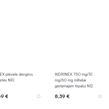
EX plėvele dengtos
AIDRINEX 750 mg/10
letės N10
mg/60 mg milteliai
geriamajam tirpalui N12
69 €
8,39 €
Į krepšelį
Į krepšelį