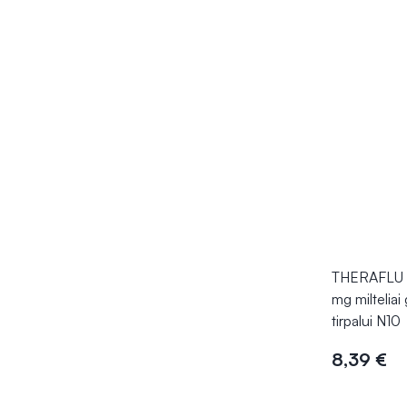
THERAFLU 
mg milteliai
tirpalui N10
8,39 €
Į kr