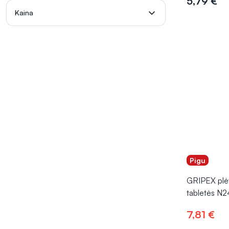
5,79 €
Į kr
Kaina
Pigu
GRIPEX plė
tabletės N2
7,81 €
Į kr