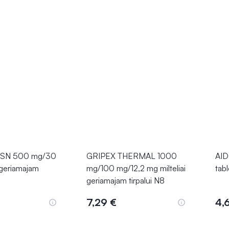
SN 500 mg/30
GRIPEX THERMAL 1000
AID
 geriamajam
mg/100 mg/12,2 mg milteliai
tab
geriamajam tirpalui N8
7,29 €
4,
epšelį
Į krepšelį