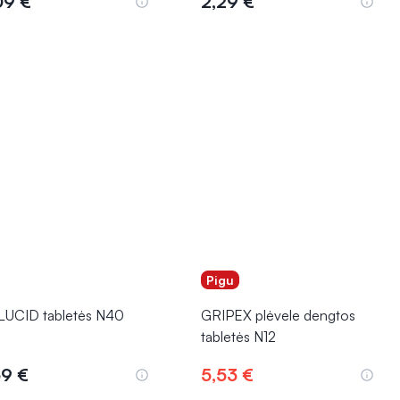
09 €
2,29 €
Į krepšelį
Į krepšelį
Pigu
LUCID tabletės N40
GRIPEX plėvele dengtos
tabletės N12
59 €
5,53 €
Į krepšelį
Į krepšelį