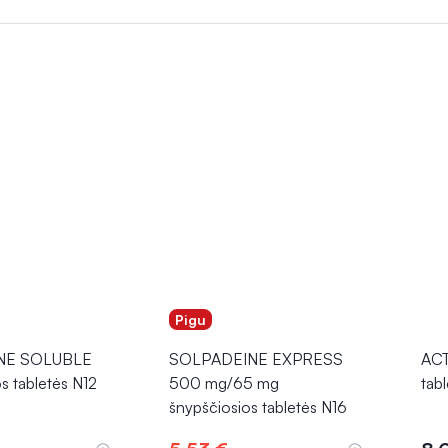
šalimo simptomus. Nereceptiniai vaistai nuo peršalimo simptomų
iau
, tačiau svarbu juos naudoti atsargiai ir laikytis nurodymų. Jei si
lavimais, pasikonsultuokite su gydytoju.
Pigu
NE SOLUBLE
SOLPADEINE EXPRESS
ACT
os tabletės N12
500 mg/65 mg
tab
šnypščiosios tabletės N16