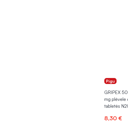
Pigu
GRIPEX 50
mg plėvele
tabletės N2
8,30 €
Į kr