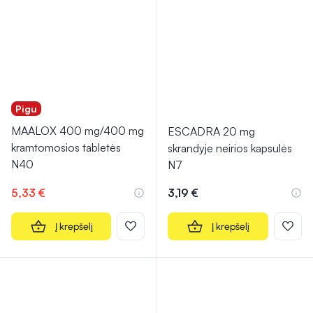
Pigu
MAALOX 400 mg/400 mg
ESCADRA 20 mg
kramtomosios tabletės
skrandyje neirios kapsulės
N40
N7
5,33 €
3,19 €
Į krepšelį
Į krepšelį