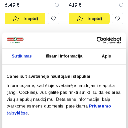
6,49 €
4,19 €
Į krepšelį
Į krepšelį
Sutikimas
Išsami informacija
Apie
Camelia.lt svetainėje naudojami slapukai
Informuojame, kad šioje svetainėje naudojami slapukai
(angl. Cookies). Jūs galite pasirinkti sutikti su dalies arba
NUX VOMICA-
PANZILAN 20 mg
visų slapukų naudojimu. Detalesnė informacija, kaip
HOMACCORD geriamieji
skrandyje neirios tabletės
tvarkome asmens duomenis, pateikiama
Privatumo
lašai (tirpalas) 30 ml
N14
taisyklėse
.
8,49 €
3,79 €