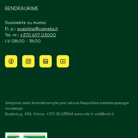
BENDRAUKIME
Susisiekite su mumis:
El. p.:
evaistine@camelia.lt
Tel. nr.:
+370 697 03000
I-V 08:00 - 18:00
Valstybinė vaistų kontrolės tarnyba prie Lietuvos Respublikos sveikatos apsaugos
ministerijos
Studentų g. 45A, Vilnius, +370 52 639264 www.vvkt.lt, vvkt@vvkt.lt