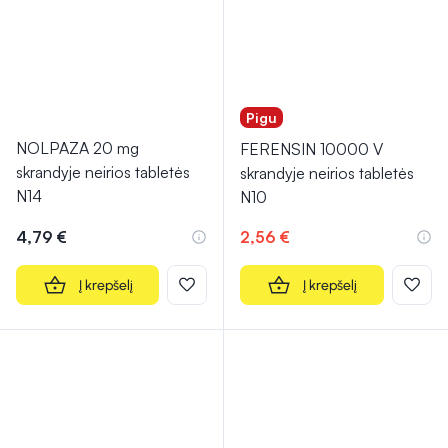
Pigu
NOLPAZA 20 mg
FERENSIN 10000 V
skrandyje neirios tabletės
skrandyje neirios tabletės
N14
N10
4,79 €
2,56 €
Į krepšelį
Į krepšelį