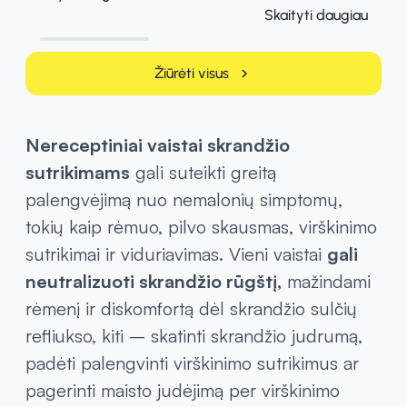
Skaityti daugiau
Žiūrėti visus
chevron_right
Nereceptiniai vaistai skrandžio
sutrikimams
gali suteikti greitą
palengvėjimą nuo nemalonių simptomų,
tokių kaip rėmuo, pilvo skausmas, virškinimo
sutrikimai ir viduriavimas. Vieni vaistai
gali
neutralizuoti skrandžio rūgštį,
mažindami
rėmenį ir diskomfortą dėl skrandžio sulčių
refliukso, kiti – skatinti skrandžio judrumą,
padėti palengvinti virškinimo sutrikimus ar
pagerinti maisto judėjimą per virškinimo