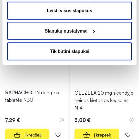
Į krepšelį
Į krepšelį
Leisti visus slapukus
Slapukų nustatymai
Tik būtini slapukai
RAPHACHOLIN dengtos
OLEZELA 20 mg skrandyje
tabletės N30
neirios kietosios kapsulės
N14
7,29 €
3,88 €
Į krepšelį
Į krepšelį