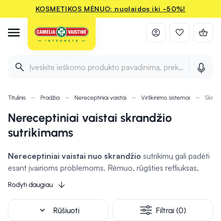
KOSMETIKOS MĖNUO: nuolaidos iki -50%!
Įveskite ieškomo produkto pavadinimą, prekės ženklą ir 
Titulinis
Pradžia
Nereceptiniai vaistai
Virškinimo sistemai
Skran
Nereceptiniai vaistai skrandžio
sutrikimams
Nereceptiniai vaistai nuo skrandžio
sutrikimų gali padėti
esant įvairioms problemoms. Rėmuo, rūgšties refliuksas,
virškinimo sutrikimai, skrandžio skausmas ar pykinimas yra
Rodyti daugiau
bene dažniausios skrandžio problemos, su kuriomis
susiduriame. Platus asortimentas leis išsirinkti geriausiai
expand_more
Rūšiuoti
Filtrai (0)
sveikatos poreikius atitinkančius preparatus. Tiesa, svarbu