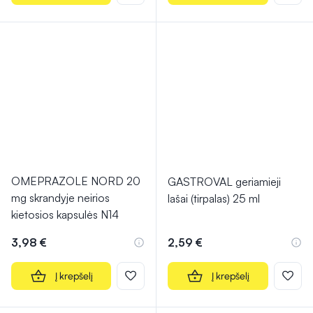
OMEPRAZOLE NORD 20
GASTROVAL geriamieji
mg skrandyje neirios
lašai (tirpalas) 25 ml
kietosios kapsulės N14
3,98 €
2,59 €
Į krepšelį
Į krepšelį