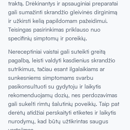
traktą. Drėkinantys ir apsauginiai preparatai
gali sumažinti skrandžio gleivinės dirginimą
ir užkirsti kelią papildomam pažeidimui.
Teisingas pasirinkimas priklauso nuo
specifinių simptomų ir poreikių.
Nereceptiniai vaistai gali suteikti greitą
pagalbą, leisti valdyti kasdienius skrandžio
sutrikimus, tačiau esant ilgalaikiams ar
sunkesniems simptomams svarbu
pasikonsultuoti su gydytoju ir laikytis
rekomenduojamų dozių, nes perdozavimas
gali sukelti rimtų šalutinių poveikių. Taip pat
derėtų atidžiai perskaityti etiketes ir laikytis
nurodymų, kad būtų užtikrintas saugus
vartojimas.