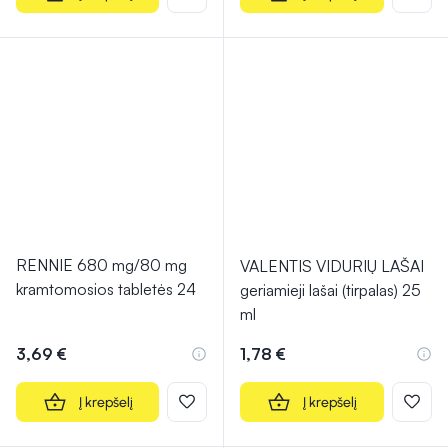
RENNIE 680 mg/80 mg
VALENTIS VIDURIŲ LAŠAI
kramtomosios tabletės 24
geriamieji lašai (tirpalas) 25
ml
3,69 €
1,78 €
Į krepšelį
Į krepšelį