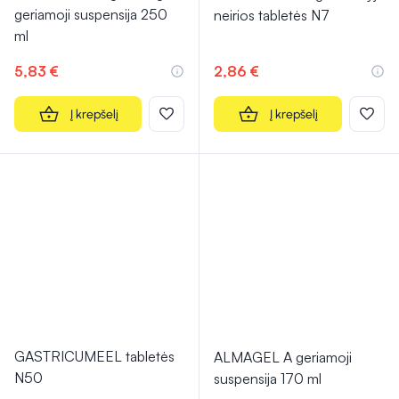
geriamoji suspensija 250
neirios tabletės N7
ml
5,83 €
2,86 €
Į krepšelį
Į krepšelį
GASTRICUMEEL tabletės
ALMAGEL A geriamoji
N50
suspensija 170 ml