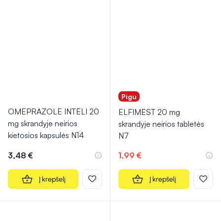
Pigu
OMEPRAZOLE INTELI 20
ELFIMEST 20 mg
mg skrandyje neirios
skrandyje neirios tabletės
kietosios kapsulės N14
N7
3,48 €
1,99 €
Į krepšelį
Į krepšelį