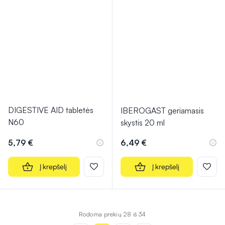
DIGESTIVE AID tabletės
IBEROGAST geriamasis
N60
skystis 20 ml
5,79 €
6,49 €
Į krepšelį
Į krepšelį
Rodoma prekių 28 iš 34