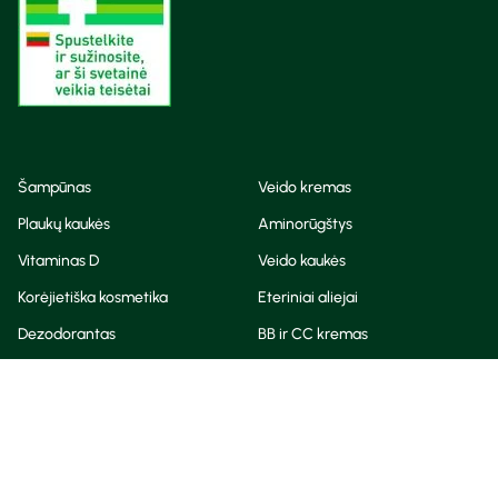
Šampūnas
Veido kremas
Plaukų kaukės
Aminorūgštys
Vitaminas D
Veido kaukės
Korėjietiška kosmetika
Eteriniai aliejai
Dezodorantas
BB ir CC kremas
Visos teisės saugomos
Privatumo taisyklės
Slapukų politika
© Camelia 2026