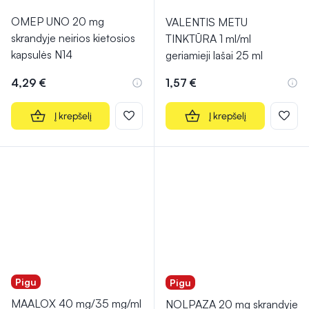
OMEP UNO 20 mg
VALENTIS METU
skrandyje neirios kietosios
TINKTŪRA 1 ml/ml
kapsulės N14
geriamieji lašai 25 ml
4,29 €
1,57 €
Į krepšelį
Į krepšelį
Pigu
Pigu
MAALOX 40 mg/35 mg/ml
NOLPAZA 20 mg skrandyje