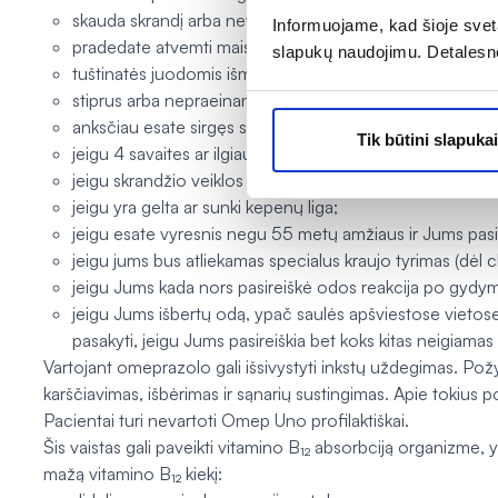
skauda skrandį arba nevirškina;
Informuojame, kad šioje sveta
pradedate atvemti maisto arba kraujo;
slapukų naudojimu. Detalesn
tuštinatės juodomis išmatomis (kraujuotomis išmatomis)
stiprus arba nepraeinantis viduriavimas, kadangi omeprazo
anksčiau esate sirgęs skrandžio opa ar esate patyręs vir
Tik būtini slapukai
jeigu 4 savaites ar ilgiau tęsiate simptominį skrandžio 
jeigu skrandžio veiklos sutrikimo ar rėmens simptomai tru
jeigu yra gelta ar sunki kepenų liga;
jeigu esate vyresnis negu 55 metų amžiaus ir Jums pasir
jeigu jums bus atliekamas specialus kraujo tyrimas (dėl
jeigu Jums kada nors pasireiškė odos reakcija po gydy
jeigu Jums išbertų odą, ypač saulės apšviestose vietose
pasakyti, jeigu Jums pasireiškia bet koks kitas neigiamas
Vartojant omeprazolo gali išsivystyti inkstų uždegimas. Požym
karščiavimas, išbėrimas ir sąnarių sustingimas. Apie tokius 
Pacientai turi nevartoti Omep Uno profilaktiškai.
Šis vaistas gali paveikti vitamino B₁₂ absorbciją organizme, ypa
mažą vitamino B₁₂ kiekį: