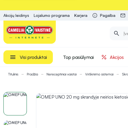
Akcijų leidinys
Lojalumo programa
Karjera
Pagalba
Visi produktai
Top pasiūlymai
Akcijos
Titulinis
Pradžia
Nereceptiniai vaistai
Virškinimo sistemai
Skr