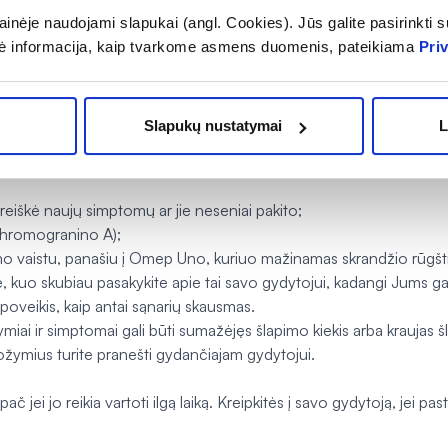
inėje naudojami slapukai (angl. Cookies). Jūs galite pasirinkti su
ė informacija, kaip tvarkome asmens duomenis, pateikiama
Pri
;
lo vartojimas yra susijęs su šiek tiek didesne infekcinio viduriavi
škinimo trakto operacijų;
Slapukų nustatymai
L
veiklos sutrikimo ar rėmens gydymą;
nka 4 savaites ar ilgiau;
eiškė naujų simptomų ar jie neseniai pakito;
 chromogranino A);
mo vaistu, panašiu į Omep Uno, kuriuo mažinamas skrandžio rūgš
, kuo skubiau pasakykite apie tai savo gydytojui, kadangi Jums g
 poveikis, kaip antai sąnarių skausmas.
iai ir simptomai gali būti sumažėjęs šlapimo kiekis arba kraujas šl
požymius turite pranešti gydančiajam gydytojui.
č jei jo reikia vartoti ilgą laiką. Kreipkitės į savo gydytoją, jei pa