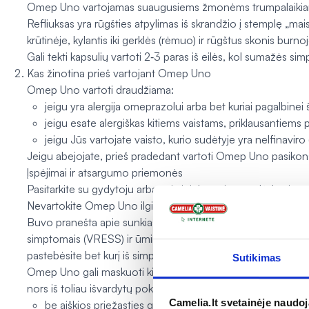
Omep Uno vartojamas suaugusiems žmonėms trumpalaikiam r
Refliuksas yra rūgšties atpylimas iš skrandžio į stemplę „mais
krūtinėje, kylantis iki gerklės (rėmuo) ir rūgštus skonis burno
Gali tekti kapsulių vartoti 2‑3 paras iš eilės, kol sumažės si
Kas žinotina prieš vartojant Omep Uno
Omep Uno vartoti draudžiama:
jeigu yra alergija omeprazolui arba bet kuriai pagalbinei 
jeigu esate alergiškas kitiems vaistams, priklausantiems 
jeigu Jūs vartojate vaisto, kurio sudėtyje yra nelfinaviro
Jeigu abejojate, prieš pradedant vartoti Omep Uno pasikons
Įspėjimai ir atsargumo priemonės
Pasitarkite su gydytoju arba vaistininku, prieš pradėdami v
Nevartokite Omep Uno ilgiau nei 14 parų, nepasikonsultavę s
Buvo pranešta apie sunkias odos reakcijas, įskaitant Stivens
simptomais (VRESS) ir ūminę generalizuotą egzanteminę pus
pastebėsite bet kurį iš simptomų, susijusių su šiomis 4 skyr
Sutikimas
Omep Uno gali maskuoti kitų ligų simptomus, todėl tuojau p
nors iš toliau išvardytų pokyčių:
Camelia.lt svetainėje naudo
be aiškios priežasties gerokai sumažėja kūno svoris arba 