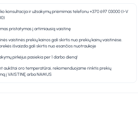
nko konsultacija ir užsakymų priėmimas telefonu +370 697 03000 (I-V
00)
as pristatymas į artimiausią vaistinę
inės vaistinės prekių kainos gali skirtis nuo prekių kainų vaistinėse.
prekės išvaizda gali skirtis nuo esančios nuotraukoje
kymų pirkėjus pasiekia per 1 darbo dieną!
t aukštai oro temperatūrai, rekomenduojame rinktis prekių
ymą į VAISTINĘ arba NAMUS