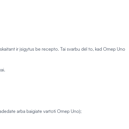
at įskaitant ir įsigytus be recepto. Tai svarbu dėl to, kad Omep Uno
ai.
i pradedate arba baigiate vartoti Omep Uno);