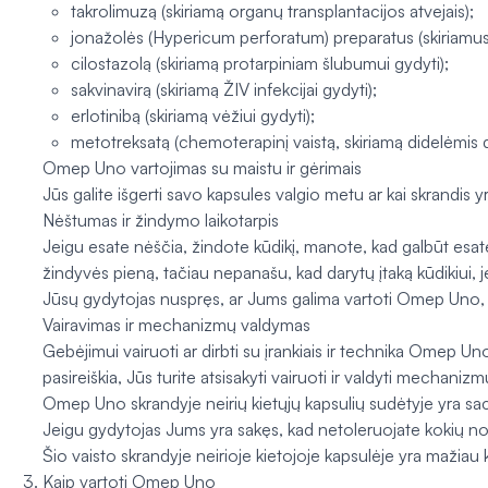
takrolimuzą (skiriamą organų transplantacijos atvejais);
jonažolės (Hypericum perforatum) preparatus (skiriamus 
cilostazolą (skiriamą protarpiniam šlubumui gydyti);
sakvinavirą (skiriamą ŽIV infekcijai gydyti);
erlotinibą (skiriamą vėžiui gydyti);
metotreksatą (chemoterapinį vaistą, skiriamą didelėmis 
Omep Uno vartojimas su maistu ir gėrimais
Jūs galite išgerti savo kapsules valgio metu ar kai skrandis y
Nėštumas ir žindymo laikotarpis
Jeigu esate nėščia, žindote kūdikį, manote, kad galbūt esate 
žindyvės pieną, tačiau nepanašu, kad darytų įtaką kūdikiui
Jūsų gydytojas nuspręs, ar Jums galima vartoti Omep Uno, 
Vairavimas ir mechanizmų valdymas
Gebėjimui vairuoti ar dirbti su įrankiais ir technika Omep Uno 
pasireiškia, Jūs turite atsisakyti vairuoti ir valdyti mechanizm
Omep Uno skrandyje neirių kietųjų kapsulių sudėtyje yra sac
Jeigu gydytojas Jums yra sakęs, kad netoleruojate kokių nors 
Šio vaisto skrandyje neirioje kietojoje kapsulėje yra mažiau k
Kaip vartoti Omep Uno