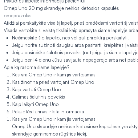
Pakuotės lapelis: informacija pacientui
Omep Uno 20 mg skrandyje neirios kietosios kapsulės
omeprazolas
Atidžiai perskaitykite visą šį lapelį, prieš pradėdami vartoti šį v
Visada vartokite šį vaistą tiksliai kaip aprašyta šiame lapelyje ar
Neišmeskite šio lapelio, nes vėl gali prireikti jį perskaityti.
Jeigu norite sužinoti daugiau arba pasitarti, kreipkitės į vaist
Jeigu pasireiškė šalutinis poveikis (net jeigu jis šiame lapelyj
Jeigu per 14 dienų Jūsų savijauta nepagerėjo arba net pablog
Apie ką rašoma šiame lapelyje?
Kas yra Omep Uno ir kam jis vartojamas
Kas žinotina prieš vartojant Omep Uno
Kaip vartoti Omep Uno
Galimas šalutinis poveikis
Kaip laikyti Omep Uno
Pakuotės turinys ir kita informacija
Kas yra Omep Uno ir kam jis vartojamas
Omep Uno skrandyje neiriose kietosiose kapsulėse yra aktyvi
skrandyje gaminamos rūgšties kiekį.