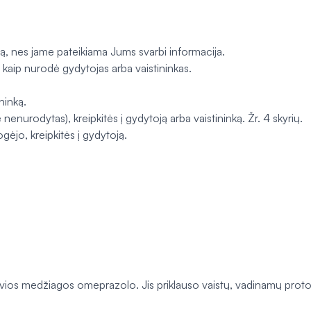
aistą, nes jame pateikiama Jums svarbi informacija.
ba kaip nurodė gydytojas arba vaistininkas.
ininką.
e nenurodytas), kreipkitės į gydytoją arba vaistininką. Žr. 4 skyrių.
ėjo, kreipkitės į gydytoją.
os medžiagos omeprazolo. Jis priklauso vaistų, vadinamų protonų s