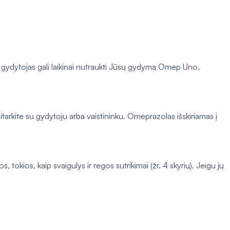
, gydytojas gali laikinai nutraukti Jūsų gydymą Omep Uno.
itarkite su gydytoju arba vaistininku. Omeprazolas išskiriamas į
 tokios, kaip svaigulys ir regos sutrikimai (žr. 4 skyrių). Jeigu jų