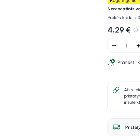
Rūgštingumui m
Nereceptinis va
Prekės kodas:
4,29 €
remove
ad
Pranešti, 
Atkreipi
pristaty
ir sutei
Pristat