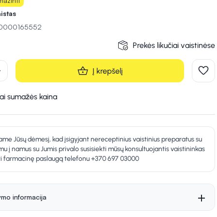
ažinti
istas
 10000165552
Prekės likučiai vaistinėse
d
Į krepšelį
kai sumažės kaina
ame Jūsų dėmesį, kad įsigyjant nereceptinius vaistinius preparatus su
mu į namus su Jumis privalo susisiekti mūsų konsultuojantis vaistininkas
kti farmacinę paslaugą telefonu +370 697 03000
ymo informacija