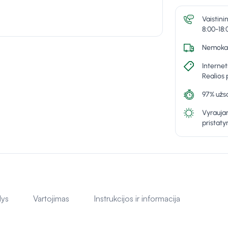
Vaistini
8:00-18:
Nemokam
Internet
Realios 
97% užsa
Vyraujan
pristat
lys
Vartojimas
Instrukcijos ir informacija