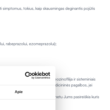
elti simptomus, tokius, kaip skausmingas deginantis pojūtis
olui, rabeprazolui, ezomeprazolui);
s į savo gydytoją.
krolizę, reakciją į vaistą su eozinofilija ir sisteminiais
ep ir nedelsdami kreipkitės medicininės pagalbos, jei
Apie
oti Omep Uno arba jo vartojimo metu Jums pasireiškia kuris