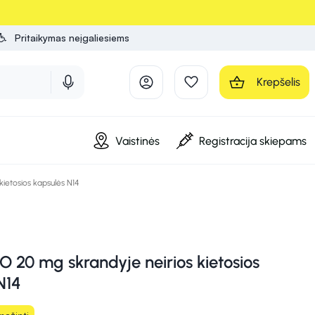
Pritaikymas neįgaliesiems
Krepšelis
Vaistinės
Registracija skiepams
ietosios kapsulės N14
20 mg skrandyje neirios kietosios
N14