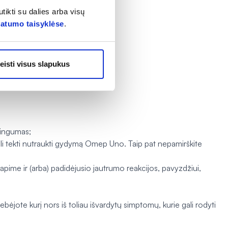
tikti su dalies arba visų
vatumo taisyklėse
.
mo rizika;
eisti visus slapukus
tingumas;
ali tekti nutraukti gydymą Omep Uno. Taip pat nepamirškite
apime ir (arba) padidėjusio jautrumo reakcijos, pavyzdžiui,
stebėjote kurį nors iš toliau išvardytų simptomų, kurie gali rodyti