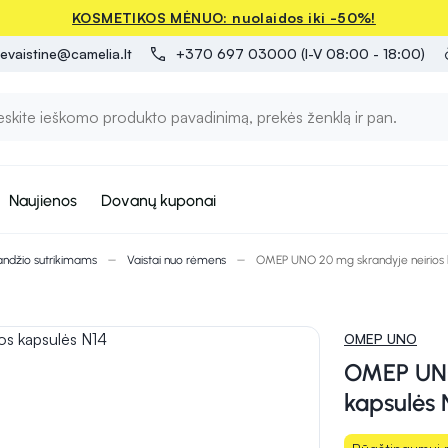
KOSMETIKOS MĖNUO: nuolaidos iki -50%!
evaistine@camelia.lt
+370 697 03000 (I-V 08:00 - 18:00)
Naujienos
Dovanų kuponai
andžio sutrikimams
Vaistai nuo rėmens
OMEP UNO 20 mg skrandyje neirios k
OMEP UNO
OMEP UNO 
kapsulės 