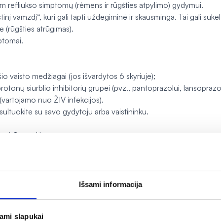
efliukso simptomų (rėmens ir rūgšties atpylimo) gydymui.
tinį vamzdį“, kuri gali tapti uždegiminė ir skausminga. Tai gali suk
je (rūgšties atrūgimas).
mptomai.
šio vaisto medžiagai (jos išvardytos 6 skyriuje);
protonų siurblio inhibitorių grupei (pvz., pantoprazolui, lansopraz
 (vartojamo nuo ŽIV infekcijos).
ultuokite su savo gydytoju arba vaistininku.
artoti Omep Uno.
u gydytoju. Jei būklė negerėja ar simptomai pasunkėja, kreipkitė
o-Džonsono (angl. Stevens-Johnson) sindromą, toksinę epidermio ne
tuliozę (ŪGEP), susijusias su gydymu Omep. Nustokite vartoti Om
iuje aprašytomis sunkiomis odos reakcijomis.
Išsami informacija
at pasikonsultuokite su savo gydytoju, jeigu prieš pradedant vart
jami slapukai
sutrinka rijimas;