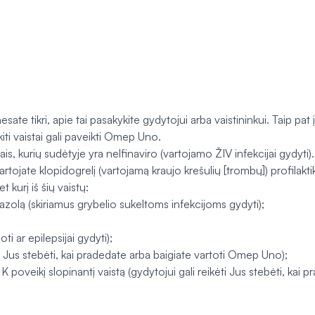
nesate tikri, apie tai pasakykite gydytojui arba vaistininkui. Taip p
 kiti vaistai gali paveikti Omep Uno.
 kurių sudėtyje yra nelfinaviro (vartojamo ŽIV infekcijai gydyti).
vartojate klopidogrelį (vartojamą kraujo krešulių [trombų]) profilaktik
 kurį iš šių vaistų:
olą (skiriamus grybelio sukeltoms infekcijoms gydyti);
i ar epilepsijai gydyti);
kėti Jus stebėti, kai pradedate arba baigiate vartoti Omep Uno);
no K poveikį slopinantį vaistą (gydytojui gali reikėti Jus stebėti, ka