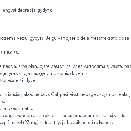
lengvai depresijai gydyti);
dozėmis vėžiui gydyti). Jeigu vartojate didelę metotreksato dozę
ra tuščias.
nėščia, arba planuojate pastoti, tai prieš vartodama šį vaistą, pas
, jeigu yra vartojamas gydomosiomis dozėmis.
kol esate žindyvė.
tikriausiai įtakos nedaro. Gali pasireikšti nepageidaujamos reakcijos,
us.
harozės ir natrio
angliavandenių, kreipkitės į jį prieš pradėdami vartoti šį vaistą.
aip 1 mmol (23 mg) natrio, t. y. jis beveik neturi reikšmės.